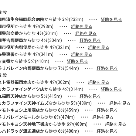
施設
岡県済生会福岡総合病院
から徒歩
3
分(
233
m)
・・・・
経路を見る
岡市役所
から徒歩
4
分(
293
m)
・・・・
経路を見る
洲警部交番
から徒歩
4
分(
301
m)
・・・・
経路を見る
岡春吉郵便局
から徒歩
4
分(
304
m)
・・・・
経路を見る
岡市役所内郵便局
から徒歩
4
分(
321
m)
・・・・
経路を見る
央警察署
から徒歩
4
分(
341
m)
・・・・
経路を見る
吉交番
から徒歩
5
分(
410
m)
・・・・
経路を見る
多リバレイン内郵便局
から徒歩
7
分(
544
m)
・・・・
経路を見る
施設
スト電器福岡本店
から徒歩
4
分(
302
m)
・・・・
経路を見る
コカラファインゲイツ店
から徒歩
4
分(
314
m)
・・・・
経路を見る
丸福岡天神店
から徒歩
5
分(
415
m)
・・・・
経路を見る
コカラファイン天神イムズ店
から徒歩
5
分(
439
m)
・・・・
経路を見る
ツモトキヨシ上川端店
から徒歩
6
分(
459
m)
・・・・
経路を見る
多リバレインモール
から徒歩
6
分(
474
m)
・・・・
経路を見る
ツモトキヨシ天神地下街店
から徒歩
6
分(
488
m)
・・・・
経路を見る
ルハドラッグ渡辺通店
から徒歩
6
分(
488
m)
・・・・
経路を見る