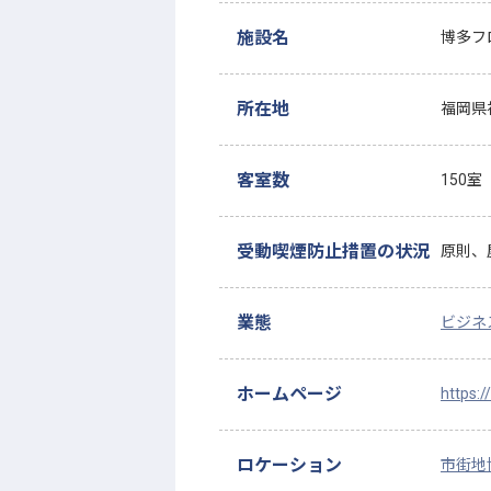
施設名
博多フ
所在地
福岡県
客室数
150室
受動喫煙防止措置の状況
原則、
業態
ビジネ
ホームページ
https:/
ロケーション
市街地