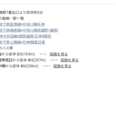
端駅1番出口より徒歩約5分
の路線・駅一覧
地下鉄空港線
中洲川端
天神
地下鉄箱崎線
中洲川端
呉服町(福岡)
神大牟田線
西鉄福岡(天神)
薬院
地下鉄七隈線
天神南
渡辺通
のバス停
吉
から徒歩
2
分(
163
m)
・・・・
経路を見る
役所北口
から徒歩
4
分(
297
m)
・・・・
経路を見る
中洲
から徒歩
4
分(
336
m)
・・・・
経路を見る