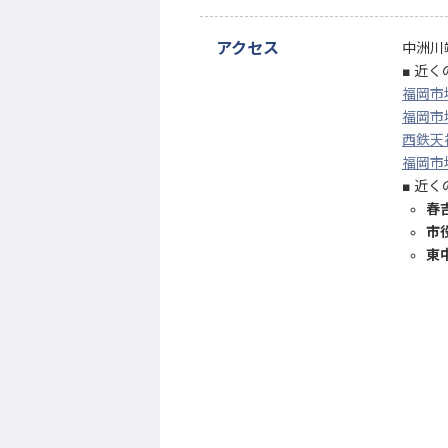
アクセス
中洲川
近く
福岡市
福岡市
西鉄天
福岡市
近く
春
市
東