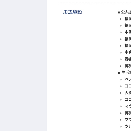
周辺施設
公共
福
福
中
福
福
中
春
博
生活
ベ
コ
大
コ
マ
博
マ
ツ