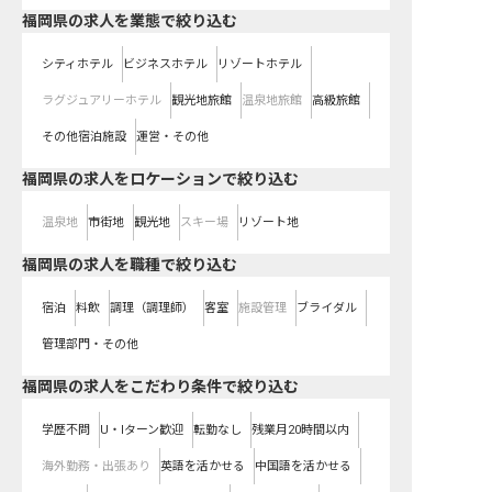
福岡県の求人を業態で絞り込む
シティホテル
ビジネスホテル
リゾートホテル
ラグジュアリーホテル
観光地旅館
温泉地旅館
高級旅館
その他宿泊施設
運営・その他
福岡県の求人をロケーションで絞り込む
温泉地
市街地
観光地
スキー場
リゾート地
福岡県の求人を職種で絞り込む
宿泊
料飲
調理（調理師）
客室
施設管理
ブライダル
管理部門・その他
福岡県の求人をこだわり条件で絞り込む
学歴不問
U・Iターン歓迎
転勤なし
残業月20時間以内
海外勤務・出張あり
英語を活かせる
中国語を活かせる