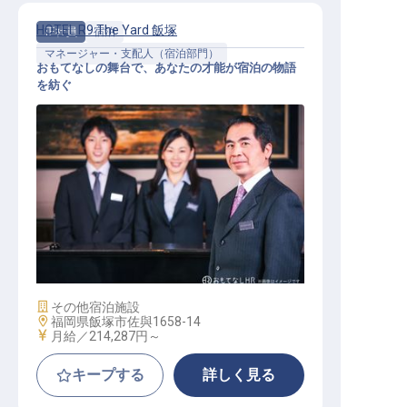
HOTEL R9 The Yard 飯塚
正社員
宿泊
マネージャー・支配人（宿泊部門）
おもてなしの舞台で、あなたの才能が宿泊の物語
を紡ぐ
【HOTEL R9 The Yard 飯塚】運営マ
ネージャー
施設業態
その他宿泊施設
勤務地
福岡県飯塚市佐與1658-14
給与
月給／214,287円～
キープする
詳しく見る