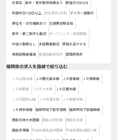
外資系
産休・育休取得実績あり
駅徒歩5分以内
年間休日120日以上
完全週休2日制
マイカー通勤可
寮社宅・住宅補助あり
交通費全額支給
新卒・第二新卒も歓迎
オープニング・新規開業
中抜け勤務なし
未経験者歓迎
資格を活かせる
実務経験者優遇
普通自動車免許
調理師免許
福岡県
の求人を路線で絞り込む
ＪＲ山陽本線
ＪＲ鹿児島本線
ＪＲ香椎線
ＪＲ篠栗線
ＪＲ筑肥線
ＪＲ久大本線
ＪＲ日豊本線
ＪＲ日田彦山線
ＪＲ筑豊本線
ＪＲ後藤寺線
ＪＲ博多南線
福岡市地下鉄空港線
福岡市地下鉄箱崎線
西鉄天神大牟田線
西鉄太宰府線
西鉄甘木線
西鉄貝塚線
平成筑豊鉄道伊田線
平成筑豊鉄道田川線