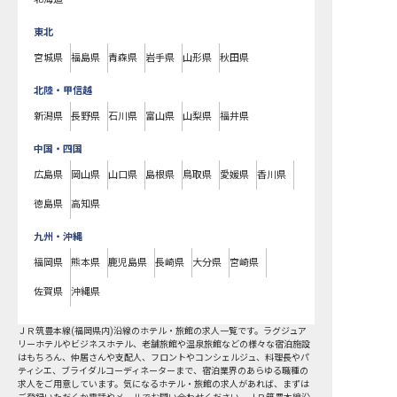
東北
宮城県
福島県
青森県
岩手県
山形県
秋田県
北陸・甲信越
新潟県
長野県
石川県
富山県
山梨県
福井県
中国・四国
広島県
岡山県
山口県
島根県
鳥取県
愛媛県
香川県
徳島県
高知県
九州・沖縄
福岡県
熊本県
鹿児島県
長崎県
大分県
宮崎県
佐賀県
沖縄県
ＪＲ筑豊本線(福岡県内)沿線
のホテル・旅館の求人一覧です。ラグジュア
リーホテルやビジネスホテル、老舗旅館や温泉旅館などの様々な宿泊施設
はもちろん、仲居さんや支配人、フロントやコンシェルジュ、料理長やパ
ティシエ、ブライダルコーディネーターまで、宿泊業界のあらゆる職種の
求人をご用意しています。気になるホテル・旅館の求人があれば、まずは