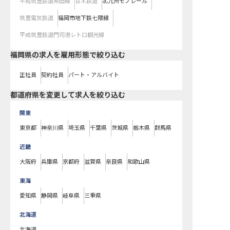
平成筑豊鉄道糸田線
甘木鉄道
北九州モノレール
筑豊電気鉄道
福岡市地下鉄七隈線
平成筑豊鉄道門司港レトロ観光線
福岡県の求人を雇用形態で絞り込む
正社員
契約社員
パート・アルバイト
都道府県を変更して求人を絞り込む
関東
東京都
神奈川県
埼玉県
千葉県
茨城県
栃木県
群馬県
近畿
大阪府
兵庫県
京都府
滋賀県
奈良県
和歌山県
東海
愛知県
静岡県
岐阜県
三重県
北海道
北海道