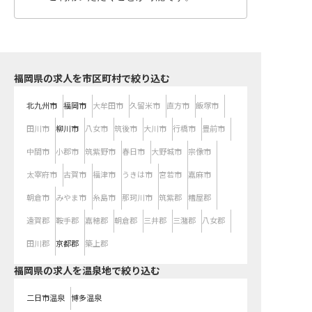
福岡県の求人を市区町村で絞り込む
北九州市
福岡市
大牟田市
久留米市
直方市
飯塚市
田川市
柳川市
八女市
筑後市
大川市
行橋市
豊前市
中間市
小郡市
筑紫野市
春日市
大野城市
宗像市
太宰府市
古賀市
福津市
うきは市
宮若市
嘉麻市
朝倉市
みやま市
糸島市
那珂川市
筑紫郡
糟屋郡
遠賀郡
鞍手郡
嘉穂郡
朝倉郡
三井郡
三潴郡
八女郡
田川郡
京都郡
築上郡
福岡県の求人を温泉地で絞り込む
二日市温泉
博多温泉