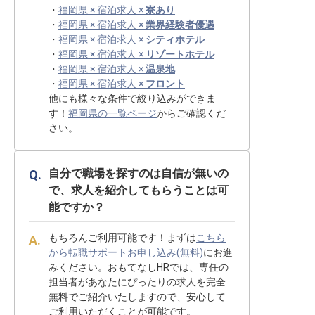
・
福岡県 × 宿泊求人 ×
寮あり
・
福岡県 × 宿泊求人 ×
業界経験者優遇
・
福岡県 × 宿泊求人 ×
シティホテル
・
福岡県 × 宿泊求人 ×
リゾートホテル
・
福岡県 × 宿泊求人 ×
温泉地
・
福岡県 × 宿泊求人 ×
フロント
他にも様々な条件で絞り込みができま
す！
福岡県の一覧ページ
からご確認くだ
さい。
自分で職場を探すのは自信が無いの
で、求人を紹介してもらうことは可
能ですか？
もちろんご利用可能です！まずは
こちら
から転職サポートお申し込み(無料)
にお進
みください。おもてなしHRでは、専任の
担当者があなたにぴったりの求人を完全
無料でご紹介いたしますので、安心して
ご利用いただくことが可能です。