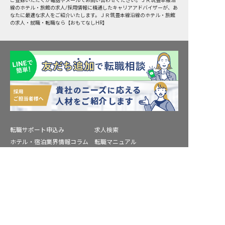
ご登録いただくか電話やメールでお問い合わせください。ＪＲ筑豊本線沿
線のホテル・旅館の求人/採用情報に精通したキャリアアドバイザーが、あ
なたに最適な求人をご紹介いたします。ＪＲ筑豊本線沿線のホテル・旅館
の求人・就職・転職なら【おもてなしHR】
転職サポート申込み
求人検索
ホテル・宿泊業界情報コラム
転職マニュアル
おもてなしHRについて
採用ご担当者様へ
転職サポートに申し込む
無料
個人情報の取扱いについて
プライバシーポリシー
利用規約
退会手続き
運営会社
宿泊業界用語集
商標について
サイトマップ