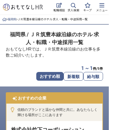
求人検索
転職相談
キープ
メニュー
福岡県
ＪＲ筑豊本線沿線のホテル 求人・転職・中途採用一覧
ログイン
福岡県 / ＪＲ筑豊本線沿線のホテル 求
求人・施設を探す
人・転職・中途採用一覧
キープした求人
おもてなしHRでは、ＪＲ筑豊本線沿線のお仕事を多
数ご紹介いたします。
就職・転職 合同説明会
1 ~ 1
件/
1
件
おもてなしHRについて
おすすめ順
新着順
給与順
ご利用の流れ
おすすめの企業
よくある質問
信頼のブランドと温かな仲間と共に。あなたらしく
ホテル・宿泊業界情報コラム
輝ける場所がここにあります
株式会社竹下コーポレーション