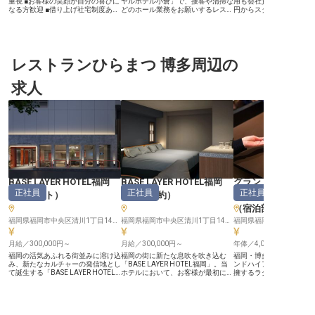
重視 ■お客様の笑顔が自分の喜びに
ヤルホテル小倉」で、接客や清掃な
用も会社負担で安心 ■月給2
なる方歓迎 ■借り上げ社宅制度あ
どのホール業務をお願いするレスト
円からスタート、賞与年
り！安心の住環境 ■転居費用は当社
ランサービススタッフを募集いたし
■年間休日110日、夏期
規定で全額補助（上限あり） ーー
ます。日本料理、鉄板焼、中国料理
でプライベートも充実 ■
【パーティを彩るおもてなしの主役
など、九州の豊かな食が楽しめるホ
でも安心、先輩が丁寧に
に】 千草ホテルでは、お客様の大
テルのレストランで、ゲストにワン
ます ーー【お客様に寄り添うおも
切な一日を特別の思い出にするお手
ランク上のおもてなしをお任せいた
てなしの心】 お客様一人
伝いをするサービススタッフを募集
レストランひらまつ 博多周辺の
します。配属先のレストランは採用
心温まる時間を提供する
しています。パーティの会場設営か
後に決定。昇給・年２回の賞与、1
トランサービススタッフ
ら、お料理・お飲物の提供、そして
年後には正社員登用制度があり、未
しませんか。 調理から接
求人
お客様の様々なご要望にお応えす
経験からでもスタートできます。
膳、清掃まで、お客様と
る、まさに「おもてなしの心」を形
※2023年6月５日時点の情報です
い業務を通じて、おもて
にするお仕事です。キャプテンとし
育むことができます。 お
て、スタッフへの指示出しやミーテ
顔を直接見られるやりが
ィングを通じてパーティを成功に導
がら、日々の業務に取り
く、やりがいに満ちた環境です。未
だけます。 あなたの細や
経験の方も温かいチームの中で一歩
りが、お客様にとって忘
ずつ成長できます。 ーー【あなた
滞在の思い出となるでしょう
の成長を応援する充実環境】
ー【安心して長く働ける
10:00〜22:00の間でシフト制なの
リア】 新しい場所での生
で、ライフスタイルに合わせた働き
る方にも安心の寮・借上
方が可能です。新卒の方や第二新卒
を完備しており、引越し
BASE LAYER HOTEL福岡
BASE LAYER HOTEL福岡
グランドハイアッ
の方も大歓迎！ホテルマンとしての
費も会社が負担いたします
正社員
正社員
正社員
（
フロント
）
（
宿泊予約
）
（
マネージャー・
レベルアップを目指し、知識力・技
213,000円からスタート
術力向上に向けたトレーニングも充
の賞与で頑張りをしっか
（宿泊部門）
実しています。マイカー通勤OKな
年間休日110日、夏期・
ので、通勤の便も安心。さらに、単
福岡県福岡市中央区清川1丁目14−15
福岡県福岡市中央区清川1丁目14−15
充実しており、プライベ
福岡県福岡市博多区住吉1-2
身者向けの借り上げ社宅制度や転居
も大切にできます。 経験
助成金制度も整っているので、遠方
輩スタッフが丁寧に指導
月給／300,000円～
月給／300,000円～
年俸／4,000,000円～
からの応募も安心です。あなたのホ
で、未経験の方も安心し
スピタリティマインドを活かして、
を築ける環境です。 ※202
福岡の活気あふれる街並みに溶け込
福岡の街に新たな息吹を吹き込む
福岡・博多の中心に位置
お客様と共に感動を創り出しません
09日時点の情報です
み、新たなカルチャーの発信地とし
「BASE LAYER HOTEL福岡」。当
ンドハイアット福岡」。全
か？ ※2025年09月08日時点の情報
て誕生する「BASE LAYER HOTEL
ホテルにおいて、お客様が最初に触
擁するラグジュアリーホ
です
福岡」。私たちは、単に宿泊場所を
れるホテルの“顔”となる役割です。
ロント部門を統括するフ
提供する場所ではなく、ホテルの枠
お電話やメールを通じてお客様一人
ィスマネージャーを募集
を超えた感動とカルチャー体験をお
ひとりに真摯に向き合い、言葉の
【世界基準のオペレーシ
届けします。お客様がその街の温度
端々から相手の期待や不安を汲み取
場の中心でつくる】 チェ
を感じ、新しい発見に出会うため
ってください。対面ではないからこ
ン・チェックアウトをは