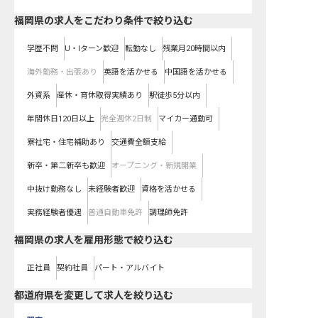
福岡県の求人をこだわり条件で絞り込む
学歴不問
U・Iターン歓迎
転勤なし
残業月20時間以内
海外勤務・出張あり
英語を活かせる
中国語を活かせる
外資系
産休・育休取得実績あり
駅徒歩5分以内
年間休日120日以上
完全週休2日制
マイカー通勤可
寮社宅・住宅補助あり
交通費全額支給
新卒・第二新卒も歓迎
オープニング・新規開業
中抜け勤務なし
未経験者歓迎
資格を活かせる
実務経験者優遇
普通自動車免許
調理師免許
福岡県の求人を雇用形態で絞り込む
正社員
契約社員
パート・アルバイト
都道府県を変更して求人を絞り込む