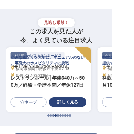
見逃し厳禁！
この求人を見た人が
今、よく見ている注目求人
正社員
レストランサービス
正社員
中世ヨーロッパの雰囲気漂うレストランで
残業月平均10h
提供するのは、心に残るひととき
ールデイダイニン
ホテルモントレ福岡
ホテルJALシテ
福岡県福岡市中央区渡辺通3-4-13
福岡県福岡市中央
月給／200,000円～
月給／210,00
料飲スタッフ（経験者募集／残業
レストランサ
月10h／年休108日）
ープ／夏5日・
勤なし
詳しく見る
キープ