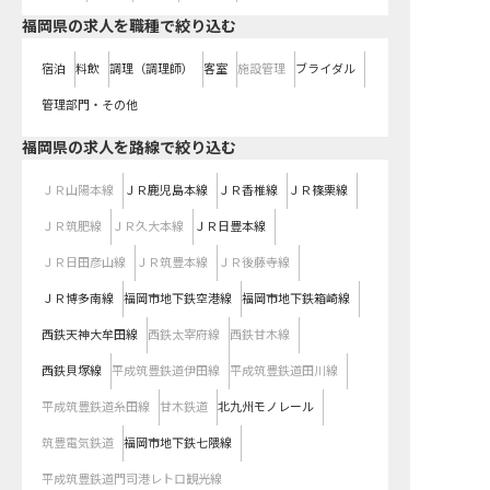
福岡県の求人を職種で絞り込む
宿泊
料飲
調理（調理師）
客室
施設管理
ブライダル
管理部門・その他
福岡県
の求人を路線で絞り込む
ＪＲ山陽本線
ＪＲ鹿児島本線
ＪＲ香椎線
ＪＲ篠栗線
ＪＲ筑肥線
ＪＲ久大本線
ＪＲ日豊本線
ＪＲ日田彦山線
ＪＲ筑豊本線
ＪＲ後藤寺線
ＪＲ博多南線
福岡市地下鉄空港線
福岡市地下鉄箱崎線
西鉄天神大牟田線
西鉄太宰府線
西鉄甘木線
西鉄貝塚線
平成筑豊鉄道伊田線
平成筑豊鉄道田川線
平成筑豊鉄道糸田線
甘木鉄道
北九州モノレール
筑豊電気鉄道
福岡市地下鉄七隈線
平成筑豊鉄道門司港レトロ観光線