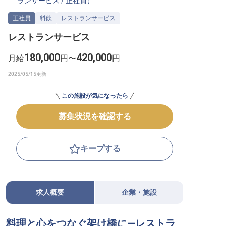
ランサービス
/
正社員
）
転職サポートに申し込む
無料
正社員
料飲
レストランサービス
レストランサービス
採用をお考えの企業様へ
180,000
420,000
月給
円〜
円
この施設が気になったら
募集状況を確認する
キープする
求人概要
企業・施設
料理と心をつなぐ架け橋に—レストラ