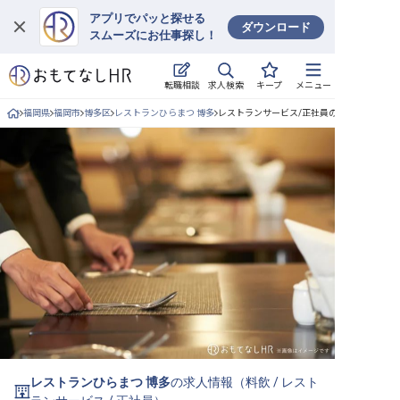
アプリでパッと探せる
ダウンロード
スムーズにお仕事探し！
ログイン
求人検索
転職相談
キープ
メニュー
求人・施設を探す
福岡県
福岡市
博多区
レストランひらまつ 博多
レストランサービス/正社員の求人詳細
キープした求人
就職・転職 合同説明会
おもてなしHRについて
ご利用の流れ
よくある質問
ホテル・宿泊業界情報コラム
レストランひらまつ 博多
の求人情報（
料飲
/
レスト