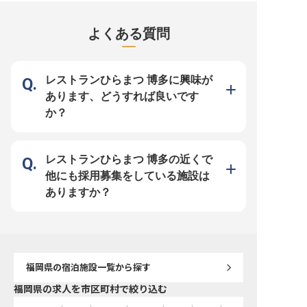
の“基点”となること。マニュアル通
そ、より高度なコミュニケーション
フロント業務全般の管理
りの定型的なサービスではなく、目
力と奥ゆかしい気配りが身に付きま
え、市場分析にもとづく
の前のお客様がどのような体験を期
す。 ★“カルチャービジネスホテ
でを担っていただきます
よくある質問
待されているかを瞬時に察する。あ
ル”が、2026年春開業！★ ・オープ
トのスタンダードを体現
なたの魅力がそのままホテルの価値
ンしたばかりの施設！あなた自身が
上質なゲスト体験を組織
に繋がります。 ＼2026年4月オー
ホテルのマニュアルに！ ・月9日休
する役割です。 【チームを育て、
プンしたカルチャービジネスホテル
み。リフレッシュ時間もしっかり確
サービスの質を引き上げる
／ ■オープンしたばかりの施設のス
保 ・月給30万円以上！業界屈指の
ッフ一人ひとりの指導・
タッフとしてイチからホテルの未来
安定収入 ・全国に展開を続ける当
て、チーム全体のホスピ
レストランひらまつ 博多に興味が
を創る ■月給30万円以上の安定収
社。腰を据えて幅広いキャリアを描
高めていきます。これま
入！ ■産休・育休も男女共に取得実
ける 業務の枠を超え、お客様の特
たマネジメント経験と、
あります、どうすれば良いです
績多数！長く働ける環境 ■グローバ
別な一日をプロデュースする。予約
を高める施策の立案力を
ル展開を目指す企業で、キャリアパ
事務は、お客様と直接関わる機会は
できるポジションです。 【働く環
か？
スは無限大！ 「この街の、まだ知
少ないですが、ホテルの満足度を左
境のポイント】 ・年俸4,00
られていない魅力を伝えたい」。そ
右する重要なポジションです。丁寧
円〜5,000,000円（経
んな熱意を持ち、洗練された言葉遣
な言葉遣いや、相手に安心感を与え
考慮） ・国際色豊かなお
いや立ち居振る舞いを通じて、お客
る所作を磨きながら、クリエイティ
もてなしする、英語を活
様の期待を超える価値を提供したい
ブな視点で福岡らしい快適な滞在を
・博多駅から徒歩約10分
方を歓迎します。実質年間休日112
提案してください。実質年休112
便利な好立地 ・社会保険
レストランひらまつ 博多の近くで
日、月給30万円以上という安定し
日、産休や育休取得実績ありとワー
イク・自転車通勤可 ※2026年7月24
た基盤のもと、クリエイティブな視
クライフバランスを大切にしなが
日時点の情報です
他にも採用募集をしている施設は
点でホテルを創り上げる醍醐味を味
ら、プロとしての専門性を高められ
わえます。
る環境が整っています。
ありますか？
福岡県
の宿泊施設一覧から探す
福岡県の求人を市区町村で絞り込む