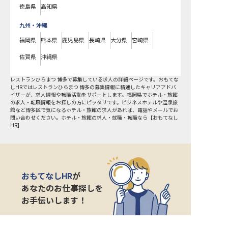
徳島県
高知県
九州・沖縄
福岡県
熊本県
鹿児島県
長崎県
大分県
宮崎県
佐賀県
沖縄県
レストランひらまつ 博多で募集している求人の詳細ページです。おもてな
しHRではレストランひらまつ 博多の募集情報に精通したキャリアアドバ
イザーが、求人情報や転職活動をサポートします。福岡県でホテル・旅館
の求人・転職情報をお探しの方にピッタリです。ビジネスホテルや温泉旅
館など
博多区
で気になるホテル・旅館の求人があれば、電話やメールでお
問い合わせください。ホテル・旅館の求人・就職・転職なら【おもてなし
HR】
おもてなしHR
が
あなたのお仕事探しを
お手伝いします！