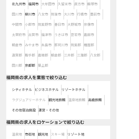
北九州市
福岡市
大牟田市
久留米市
直方市
飯塚市
田川市
柳川市
八女市
筑後市
大川市
行橋市
豊前市
中間市
小郡市
筑紫野市
春日市
大野城市
宗像市
太宰府市
古賀市
福津市
うきは市
宮若市
嘉麻市
朝倉市
みやま市
糸島市
那珂川市
筑紫郡
糟屋郡
遠賀郡
鞍手郡
嘉穂郡
朝倉郡
三井郡
三潴郡
八女郡
田川郡
京都郡
築上郡
福岡県の求人を業態で絞り込む
シティホテル
ビジネスホテル
リゾートホテル
ラグジュアリーホテル
観光地旅館
温泉地旅館
高級旅館
その他宿泊施設
運営・その他
福岡県の求人をロケーションで絞り込む
温泉地
市街地
観光地
スキー場
リゾート地