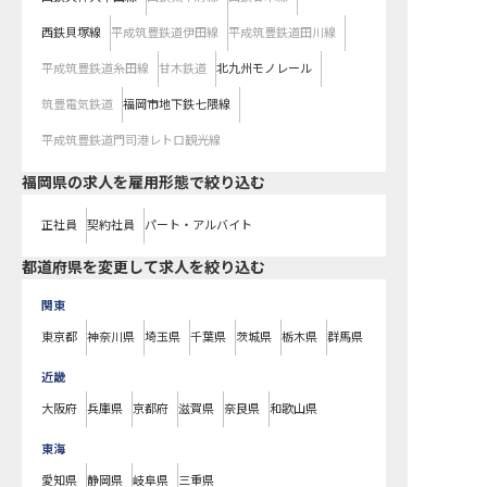
西鉄貝塚線
平成筑豊鉄道伊田線
平成筑豊鉄道田川線
平成筑豊鉄道糸田線
甘木鉄道
北九州モノレール
筑豊電気鉄道
福岡市地下鉄七隈線
平成筑豊鉄道門司港レトロ観光線
福岡県の求人を雇用形態で絞り込む
正社員
契約社員
パート・アルバイト
都道府県を変更して求人を絞り込む
関東
東京都
神奈川県
埼玉県
千葉県
茨城県
栃木県
群馬県
近畿
大阪府
兵庫県
京都府
滋賀県
奈良県
和歌山県
東海
愛知県
静岡県
岐阜県
三重県