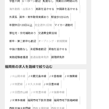
学歴不問
U・Iターン歓迎
転勤なし
残業月20時間以内
海外勤務・出張あり
英語を活かせる
中国語を活かせる
外資系
産休・育休取得実績あり
駅徒歩5分以内
年間休日120日以上
完全週休2日制
マイカー通勤可
寮社宅・住宅補助あり
交通費全額支給
新卒・第二新卒も歓迎
オープニング・新規開業
中抜け勤務なし
未経験者歓迎
資格を活かせる
実務経験者優遇
普通自動車免許
調理師免許
福岡県
の求人を路線で絞り込む
ＪＲ山陽本線
ＪＲ鹿児島本線
ＪＲ香椎線
ＪＲ篠栗線
ＪＲ筑肥線
ＪＲ久大本線
ＪＲ日豊本線
ＪＲ日田彦山線
ＪＲ筑豊本線
ＪＲ後藤寺線
ＪＲ博多南線
福岡市地下鉄空港線
福岡市地下鉄箱崎線
西鉄天神大牟田線
西鉄太宰府線
西鉄甘木線