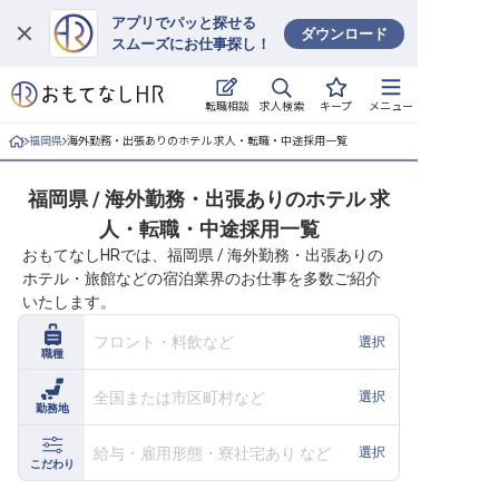
アプリでパッと探せる
ダウンロード
スムーズにお仕事探し！
ログイン
求人検索
転職相談
キープ
メニュー
求人・施設を探す
福岡県
海外勤務・出張ありのホテル 求人・転職・中途採用一覧
キープした求人
福岡県 / 海外勤務・出張ありのホテル 求
人・転職・中途採用一覧
就職・転職 合同説明会
おもてなしHRでは、福岡県 / 海外勤務・出張ありの
ホテル・旅館などの宿泊業界のお仕事を多数ご紹介
おもてなしHRについて
いたします。
ご利用の流れ
フロント・料飲など
選択
職種
よくある質問
全国または市区町村など
選択
勤務地
ホテル・宿泊業界情報コラム
給与・雇用形態・寮社宅あり など
選択
こだわり