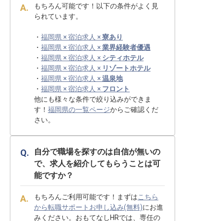
もちろん可能です！以下の条件がよく見
られています。
・
福岡県 × 宿泊求人 ×
寮あり
・
福岡県 × 宿泊求人 ×
業界経験者優遇
・
福岡県 × 宿泊求人 ×
シティホテル
・
福岡県 × 宿泊求人 ×
リゾートホテル
・
福岡県 × 宿泊求人 ×
温泉地
・
福岡県 × 宿泊求人 ×
フロント
他にも様々な条件で絞り込みができま
す！
福岡県の一覧ページ
からご確認くだ
さい。
自分で職場を探すのは自信が無いの
で、求人を紹介してもらうことは可
能ですか？
もちろんご利用可能です！まずは
こちら
から転職サポートお申し込み(無料)
にお進
みください。おもてなしHRでは、専任の