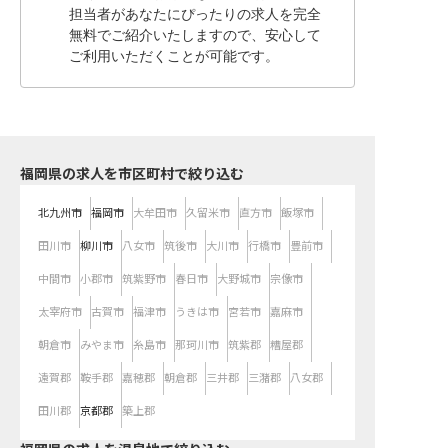
担当者があなたにぴったりの求人を完全
無料でご紹介いたしますので、安心して
ご利用いただくことが可能です。
福岡県の求人を市区町村で絞り込む
北九州市
福岡市
大牟田市
久留米市
直方市
飯塚市
田川市
柳川市
八女市
筑後市
大川市
行橋市
豊前市
中間市
小郡市
筑紫野市
春日市
大野城市
宗像市
太宰府市
古賀市
福津市
うきは市
宮若市
嘉麻市
朝倉市
みやま市
糸島市
那珂川市
筑紫郡
糟屋郡
遠賀郡
鞍手郡
嘉穂郡
朝倉郡
三井郡
三潴郡
八女郡
田川郡
京都郡
築上郡