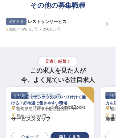
その他の募集職種
レストランサービス
契約社員
月給／169,120円 〜 250,000円
見逃し厳禁！
この求人を見た人が
今、よく見ている注目求人
正社員
サービススタッフ
正社員
年休125日でオンオフのメリハリ付けて働
食を通して、世界
ける！好待遇で働きやすい職場
力を届けませんか
クインテッサホテル小倉Comic&Books
プレミアホテル
福岡県北九州市小倉北区浅野1-3-6
福岡県北九州市
月給／260,000円～
月給／180,00
サービススタッフ
朝食調理スタ
詳しく見る
キープ