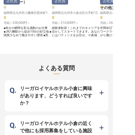
正社員
正社員
正社員
ィネーター
）
ィシエ
）
Comic&Books
その他
）
福岡県北九州市八幡東区西本町1丁目1−1
福岡県北九州市小倉北区大手町12‐3
福岡県北九州市小倉北区浅野
月給／200,000円～
月給／210,000円～
月給／260,000円～
■幸せの瞬間を彩る感動のお仕事
経験者歓迎！これまでのキャリアを
年間休日125日と多めの
■JR八幡駅から徒歩10分の好立地 ■
活かしてスタートできます。あなた
ワークライフバランスを
残業少なめで働きやすい環境 ■育休
にはパティシエをお任せ。小倉城近
がら働ける職場！昇給・
取得実績あり！長く働ける職場 ー
く、大手町にあるデザイナーズホテ
月給は260,000円から
ー【お二人の特別な一日を輝かせる
ルで働きませんか？月9日休みでし
で、モチベーション高く
お手伝い】 結婚式という人生の晴
っかりとリフレッシュできる休暇制
り組めます。あなたには
れ舞台で、新郎新婦様の幸せな瞬間
度をご用意。ライフワークバランス
プンする当ホテルのオー
を彩るお仕事です。ウエディングド
を大切に働けます。THE STEEL
タッフとして、レストラ
レスやタキシードの選定から、トー
HOUSEは、JR西小倉駅から徒歩約
業務をお任せいたします
タルコーディネートまで、お客様の
15分の場所にあります。こだわり
らの挑戦大歓迎！和食や
理想の姿を実現するサポートをいた
のインテリア、本格的なビリヤード
まで、さまざまな料理の
よくある質問
します。お二人の笑顔や「素敵にな
が楽しめる、全89室のホテルで
るので、成長できる環境
れた」という喜びの声が、私たちの
す。※この求人は2023年6月12日時
ます。※この求人は2023
何よりの励みに。一生の思い出に残
点の情報です
時点の情報です
る特別な日を、あなたのセンスと心
配りで素敵に演出してみませんか？
ーー【安心して長く働ける環境でス
リーガロイヤルホテル小倉に興味
キルアップ】 車通勤OK（駐車場完
備）で通勤も便利！転勤なしで地元
があります、どうすれば良いです
で腰を据えて働けるのも魅力です。
勤続5年以上で退職金制度も適用さ
か？
れ、育児休業取得実績もあるので、
ライフステージの変化にも対応でき
る職場環境です。65歳までの再雇
用制度もあり、長期的なキャリア形
成が可能。結婚式という幸せな場所
で、お客様と共に成長できる環境が
リーガロイヤルホテル小倉の近く
あなたを待っています。 ※2025年
09月08日時点の情報です
で他にも採用募集をしている施設