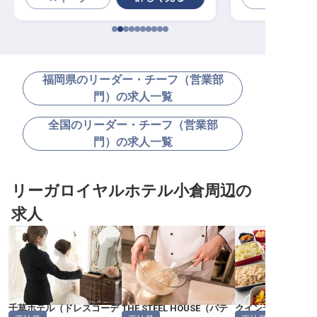
福岡県のリーダー・チーフ（営業部
門）の求人一覧
全国のリーダー・チーフ（営業部
門）の求人一覧
リーガロイヤルホテル小倉周辺の
求人
千草ホテル
（
ドレスコーデ
THE STEEL HOUSE
（
パテ
クインテッサホテ