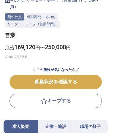
その他
/
リーダー・チーフ（営業部門）
/
契約社
員
）
転職サポートに申し込む
無料
契約社員
管理部門・その他
リーダー・チーフ（営業部門）
採用をお考えの企業様へ
営業
169,120
250,000
月給
円〜
円
この施設が気になったら
募集状況を確認する
キープする
求人概要
企業・施設
職場の様子