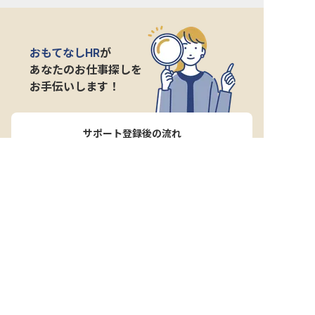
おもてなしHR
が
あなたのお仕事探しを
お手伝いします！
サポート登録後の流れ
サポート

電話で

マッチする

企業と

内定

登録
ヒアリング
求人をご紹介
面接
入社
宿泊業界専任のキャリアアドバイザーがあなたの転
職活動を徹底サポート!
納得できる転職先をご提案いたします。
サポートに申込む
無料