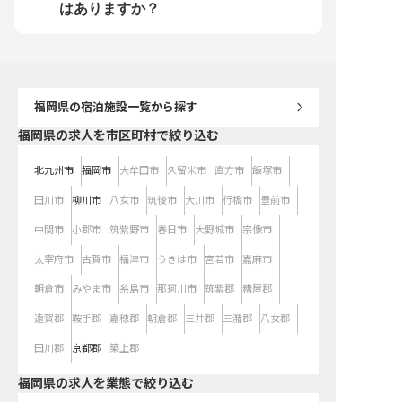
はありますか？
福岡県
の宿泊施設一覧から探す
福岡県の求人を市区町村で絞り込む
北九州市
福岡市
大牟田市
久留米市
直方市
飯塚市
田川市
柳川市
八女市
筑後市
大川市
行橋市
豊前市
中間市
小郡市
筑紫野市
春日市
大野城市
宗像市
太宰府市
古賀市
福津市
うきは市
宮若市
嘉麻市
朝倉市
みやま市
糸島市
那珂川市
筑紫郡
糟屋郡
遠賀郡
鞍手郡
嘉穂郡
朝倉郡
三井郡
三潴郡
八女郡
田川郡
京都郡
築上郡
福岡県の求人を業態で絞り込む