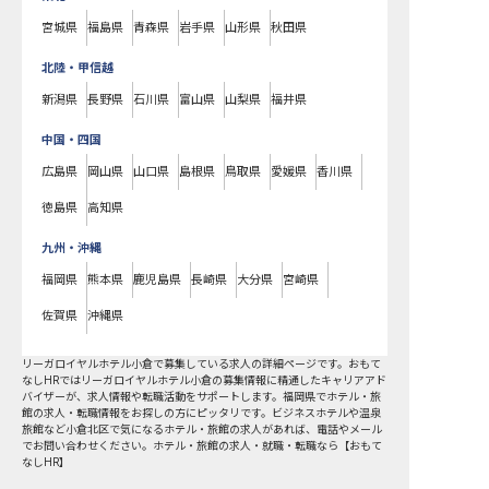
宮城県
福島県
青森県
岩手県
山形県
秋田県
北陸・甲信越
新潟県
長野県
石川県
富山県
山梨県
福井県
中国・四国
広島県
岡山県
山口県
島根県
鳥取県
愛媛県
香川県
徳島県
高知県
九州・沖縄
福岡県
熊本県
鹿児島県
長崎県
大分県
宮崎県
佐賀県
沖縄県
リーガロイヤルホテル小倉で募集している求人の詳細ページです。おもて
なしHRではリーガロイヤルホテル小倉の募集情報に精通したキャリアアド
バイザーが、求人情報や転職活動をサポートします。福岡県でホテル・旅
館の求人・転職情報をお探しの方にピッタリです。ビジネスホテルや温泉
旅館など
小倉北区
で気になるホテル・旅館の求人があれば、電話やメール
でお問い合わせください。ホテル・旅館の求人・就職・転職なら【おもて
なしHR】