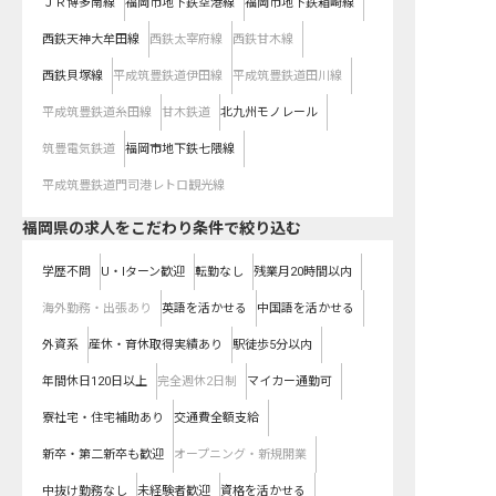
ＪＲ博多南線
福岡市地下鉄空港線
福岡市地下鉄箱崎線
西鉄天神大牟田線
西鉄太宰府線
西鉄甘木線
西鉄貝塚線
平成筑豊鉄道伊田線
平成筑豊鉄道田川線
平成筑豊鉄道糸田線
甘木鉄道
北九州モノレール
筑豊電気鉄道
福岡市地下鉄七隈線
平成筑豊鉄道門司港レトロ観光線
福岡県の求人をこだわり条件で絞り込む
学歴不問
U・Iターン歓迎
転勤なし
残業月20時間以内
海外勤務・出張あり
英語を活かせる
中国語を活かせる
外資系
産休・育休取得実績あり
駅徒歩5分以内
年間休日120日以上
完全週休2日制
マイカー通勤可
寮社宅・住宅補助あり
交通費全額支給
新卒・第二新卒も歓迎
オープニング・新規開業
中抜け勤務なし
未経験者歓迎
資格を活かせる