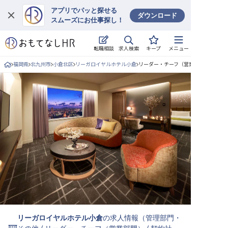
アプリでパッと探せる
ダウンロード
スムーズにお仕事探し！
ログイン
求人検索
転職相談
キープ
メニュー
求人・施設を探す
福岡県
北九州市
小倉北区
リーガロイヤルホテル小倉
リーダー・チーフ（営業部門）/契約社
キープした求人
就職・転職 合同説明会
おもてなしHRについて
ご利用の流れ
よくある質問
ホテル・宿泊業界情報コラム
リーガロイヤルホテル小倉
の求人情報（
管理部門・