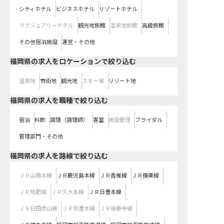
シティホテル
ビジネスホテル
リゾートホテル
ラグジュアリーホテル
観光地旅館
温泉地旅館
高級旅館
その他宿泊施設
運営・その他
福岡県の求人をロケーションで絞り込む
温泉地
市街地
観光地
スキー場
リゾート地
福岡県の求人を職種で絞り込む
宿泊
料飲
調理（調理師）
客室
施設管理
ブライダル
管理部門・その他
福岡県
の求人を路線で絞り込む
ＪＲ山陽本線
ＪＲ鹿児島本線
ＪＲ香椎線
ＪＲ篠栗線
ＪＲ筑肥線
ＪＲ久大本線
ＪＲ日豊本線
ＪＲ日田彦山線
ＪＲ筑豊本線
ＪＲ後藤寺線