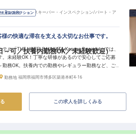
e Bayside
の
ハウスキーパー・インスペクション
/
パート・ア
ー・インスペクション
客様の快適な滞在を支える大切なお仕事です。
E HOTELS HAKATA Kasane Bayside」では、
日～可／扶養内勤務OK／未経験歓迎）
す。未経験OK！丁寧な研修があるので安心してご応募
2日～勤務OK。扶養内での勤務やレギュラー勤務など、ご
方を選べます。また、職場環境も良好！部門の垣根を超
福岡県福岡市博多区築港本町4-16
勤務地
います。
る
この求人を詳しくみる
ビジネスホテル「THE HOTELS HAKATA Kasane
ニズムと伝統的な和の趣の融合による温もり・心地よさが魅
間対応で、宿泊者専用のドリンク無料サービスや体に優し
日はスタッフにとっても人生で一度きり」という想い