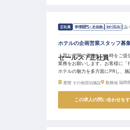
で、お客様をお迎えしています。客
内装が魅力です。その他、地元の
や、イベント・会議など様々な目
求人情報：
グランドエンパイアホテル
正社員
管理部門・その他
セールス
ホテルの企画営業スタッフ募集
上質な空間で優雅なひと時をご提
セールス / 正社員
業務をお願いします。お客様に「
ホテルの魅力を多方面にPRし、
度実績2.6カ月分）、営業経験を
福岡県
業態
その他宿泊施設
勤務地
み、月2万～4万円の単身寮や退
この求人の問い合わせをす