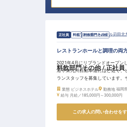
求人情報：
ブルーポートホテル苅田北
正社員
料飲
料飲部門その他
レストランホールと調理の両
2021年4月にリブランドオープ
料飲部門その他 / 正社員
港や東九州自動車道にほど近く、
ランスタッフを募集しています。
給年1回に休日は月8～9日、有休
福岡県
業態
ビジネスホテル
勤務地
に、社員割引・賄いありと安心し
給与
月給／185,000円～
300,000円
【この企業・施設について】
この求人の問い合わせをす
北九州空港から車で8分ほどの場
ジネスや観光の拠点に便利なホテ