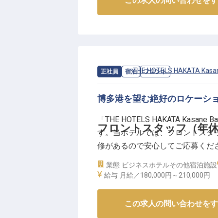
この求人の問い合わせをす
今回、フロント、レストラン、宴
お任せします。いずれのポジショ
作りのお手伝いをすること。部署
顔のために働けるやりがいを感じ
求人情報：
THE HOTELS HAKATA Kasan
正社員
宿泊
フロント
＼注目ポイントは他にも…／
博多港を望む絶好のロケーシ
♦20代＆入社3年半で年収390万可
♢ホテルマネージメントジャパン
「THE HOTELS HAKATA Ka
♦産休の取得率・復帰率は100％
フロントスタッフ（年休1
す。当ホテルでは、フロントスタ
♢グループホテル利用割引制度、社
修があるので安心してご応募くださ
規ホテルで勤務していただく可能
業態
ビジネスホテル
その他宿泊施設
▼詳細は募集要項をチェック▼
スキルを磨き、ホテル業界で活躍
給与
月給／180,000円～
210,000円
【この企業・施設について】
この求人の問い合わせをす
福岡・博多港ベイサイドエリアに位置する