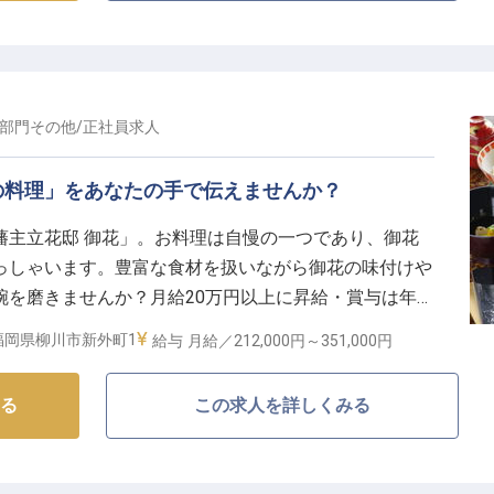
ニズムと伝統的な和の趣の融合による温もり・心地よさが魅
間対応で、宿泊者専用のドリンク無料サービスや体に優し
日はスタッフにとっても人生で一度きり」という想い
ご提供しています。
部門その他
/
正社員
求人
の料理」をあなたの手で伝えませんか？
藩主立花邸 御花」。お料理は自慢の一つであり、御花
っしゃいます。豊富な食材を扱いながら御花の味付けや
を磨きませんか？月給20万円以上に昇給・賞与は年1
90％以上の好環境。さらに、食事補助・マイカー通勤
福岡県柳川市新外町1
給与
月給／212,000円～
351,000円
伝えやすい風通しの良い組織風土が特徴です。
る
この求人を詳しくみる
00年の歴史を受け継ぐ料亭旅館です。江戸時代から続く
守り続け、現在は宿泊施設や料亭、結婚式場などを運営