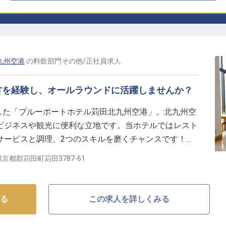
九州空港
の
料飲部門その他
/
正社員
求人
方を経験し、オールラウンドに活躍しませんか？
ンした「ブルーポートホテル苅田北九州空港」。北九州空
ビジネスや観光に便利な立地です。当ホテルではレスト
サービスと調理、2つのスキルを磨くチャンスです！昇
取得率9割以上でリフレッシュ休暇の取得も可能。さら
京都郡苅田町苅田3787-61
て働き続けられる環境をご用意しています。
る
この求人を詳しくみる
所にある「ブルーポートホテル苅田北九州空港」は、ビ
ルです。大理石とガラス張りの明るく広々としたロビー