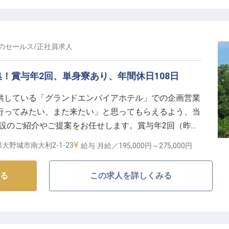
室は全140室で、寛ぎと機能性を両立したシンプルな
食材を使ったこだわりのお料理を楽しめるレストラン
的に応じて利用できる宴会場を完備しています。
の
セールス
/
正社員
求人
！賞与年2回、単身寮あり、年間休日108日
供している「グランドエンパイアホテル」での企画営業
行ってみたい、また来たい」と思ってもらえるよう、当
施設のご紹介やご提案をお任せします。賞与年2回（昨年
お持ちの方には業務手当もご用意しています。月9日休
大野城市南大利2-1-23
給与
月給／195,000円～
275,000円
職金など、充実の福利厚生を整えています。
る
この求人を詳しくみる