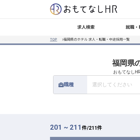
就職・
求人検索
TOP
福岡県のホテル 求人・転職・中途採用一覧
福岡県
おもてなしH
職種
選択してください
201 ~ 211
件/
211
件