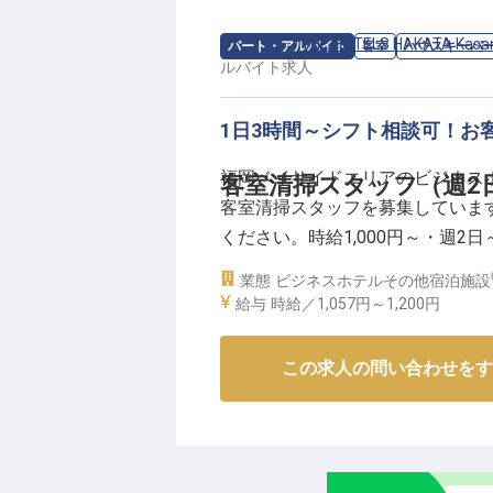
求人情報：
THE HOTELS HAKATA Kasan
パート・アルバイト
客室
ハウスキーパ
ルバイト
求人
1日3時間～シフト相談可！お
福岡ベイサイドエリアのビジネスホテル「TH
客室清掃スタッフ（週2
客室清掃スタッフを募集していま
ください。時給1,000円～・週
自身の都合や希望に合わせて働き
業態
ビジネスホテル
その他宿泊施設
え、スタッフ全員が協力し合って
給与
時給／1,057円～
1,200円
【この企業・施設について】
この求人の問い合わせをす
福岡・博多港ベイサイドエリアに位置する
Bayside」。洗練されたモダ
力です。フロントは安心の24時
い朝食もご用意。「お客様の宿泊