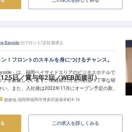
る
この求人を詳しくみる
会サービスからあなたの適性にマッチするポジションを
ンでも大切なのは、福岡の魅力が詰まった特別な思い出
間の垣根を超えた風通しの良い職場環境のもと、人の笑
ませんか？
e Bayside
の
フロント
/
正社員
求人
ョン！フロントのスキルを身につけるチャンス。
育成研修制度で、多彩なキャリアを描ける
sane Bayside」は、福岡ベイサイドエリアのビジネスホテルで
！病気療養休暇など休暇制度も充実
25日／賞与年2回／WEB面接可）
ッフを募集しています。未経験の方も大歓迎！丁寧な研
内イベント、各種お祝い金etc.
い。また、入社後は2022年11月にオープン予定の新
性もあります。新しいホテルの立ち上げメンバーとして
福岡県福岡市博多区築港本町4-16
勤務地
しませんか？
る
この求人を詳しくみる
ビジネスホテル「THE HOTELS HAKATA Kasane