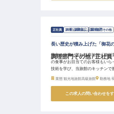
Bayside」。洗練されたモダ
力です。フロントは安心の24時
い朝食もご用意。「お客様の宿泊
で、一人ひとりの心に残る滞在を
求人情報：
柳川藩主立花邸 御花
の
調理
正社員
調理（調理師）
調理部門その他
長い歴史が積み上げた「御花
藩主の末裔が営む料亭旅館「柳川
調理部門その他 / 正社員
の食事がお目当てのお客様もいら
技術を学び、当旅館のキッチンで腕
回、年間休日107日で有休取得率
業態
観光地旅館
高級旅館
勤務地
OK！積極的に意見やアイデアを
この求人の問い合わせをす
【この企業・施設について】
「柳川藩主立花邸 御花」は、約3
伝統を柳川藩主の末裔・立花家が