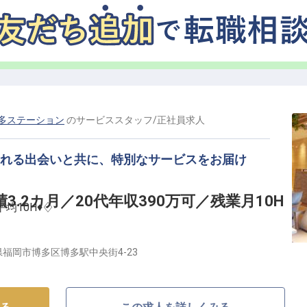
ご提供しています。
多ステーション
の
サービススタッフ
/
正社員
求人
まれる出会いと共に、特別なサービスをお届け
.2カ月／20代年収390万可／残業月10H
均10H♦♢
地にある「オリエンタルホテル福岡 博多ステーショ
福岡市博多区博多駅中央街4-23
e”をコンセプトに、場所と人とがつながる温かみのある環境で多
そんな当ホテルでは、一般サービス職を募集中！20代〜
活気ある環境です。