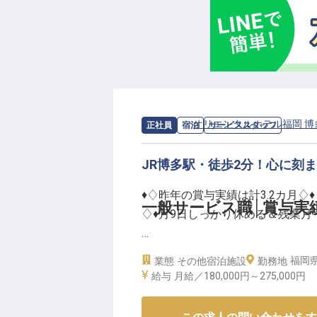
で、一人ひとりの心に残る滞在を
求人情報：
オリエンタルホテル福岡 博
正社員
宿泊
サービススタッフ
JR博多駅・徒歩2分！心に刻
♦♢昨年の賞与実績は計3.2カ月♢♦
一般サービス職│賞与実績3
♢♦月9日しっかり休める＆残業月平
ーーJR博多駅から徒歩2分の好立
福岡県
業態
その他宿泊施設
勤務地
ン」。”My Second Hous
給与
月給／180,000円～
275,000円
くのお客様をお迎えしています。
30代の先輩スタッフも活躍する、