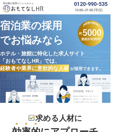
0120-990-535
宿泊業の採用コンシェルジュ
10:00
~
21:00
(
平日
)
宿泊業の採用
でお悩みなら
ホテル・旅館に特化した求人サイト
「おもてなしHR」では、
経験者や業界に意欲的な人材
が採用できます。
求める人材に
効率的
にアプローチ