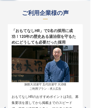
ご利用企業様の声
「おもてなしHR」で2名の採用に成
少人数運営
功！120年の歴史ある湯治宿を守るた
職！「おも
めにどうしても必要だった採用
者の採用
旅館大沼湯守 五代目湯守 大沼様

ご利用プラン：求人広告
おもてなしHRのおすすめポイントは3点、募
本当に緊急
集要項を渡してから掲載までのスピード
レスポンス