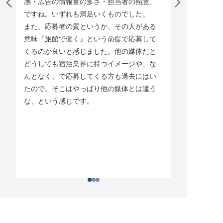
感・広告の情報量の多さ・担当者の熱意、
タイミング
ですね。いずれも満足いくものでした。

じています。
また、応募者の質というか、その人がある
そして他の
意味『旅館で働く』という前提で応募して
ている人材
くるのが良いと感じました。他の媒体だと
チしていま
どうしても宿泊業界に持つイメージや、な
ている人材
んとなく、で応募してくる方も過去にはい
結構あって。
たので。そこはやっぱり他の媒体とは違う
とりあえず
な、という感じです。
ちはわかる
それがなか