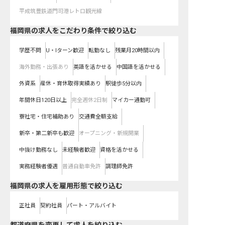
平成筑豊鉄道門司港レトロ観光線
福岡県の求人をこだわり条件で絞り込む
学歴不問
U・Iターン歓迎
転勤なし
残業月20時間以内
海外勤務・出張あり
英語を活かせる
中国語を活かせる
外資系
産休・育休取得実績あり
駅徒歩5分以内
年間休日120日以上
完全週休2日制
マイカー通勤可
寮社宅・住宅補助あり
交通費全額支給
新卒・第二新卒も歓迎
オープニング・新規開業
中抜け勤務なし
未経験者歓迎
資格を活かせる
実務経験者優遇
普通自動車免許
調理師免許
福岡県の求人を雇用形態で絞り込む
正社員
契約社員
パート・アルバイト