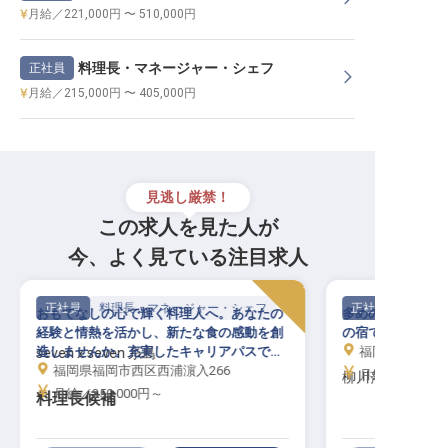
月給／221,000円 〜 510,000円
料理長・マネージャー・シェフ
正社員
月給／215,000円 〜 405,000円
見逃し厳禁！
この求人を見た人が
今、よく見ている注目求人
正社員
料理長・マネージャー・シェフ
正社員
おもてなしの心で輝く料理人へ。あなたの
多めの年休105
経験と情熱を活かし、新たな食の感動を創
の宿でシェフ候補
造しませんか。充実したキャリアパスで未
福岡県柳川市新
seven x seven 糸島
来を描けます。
福岡県福岡市西区西浦濵入266
月給／215,00
柳川藩主立花邸 
月給／350,000円～
料理長候補