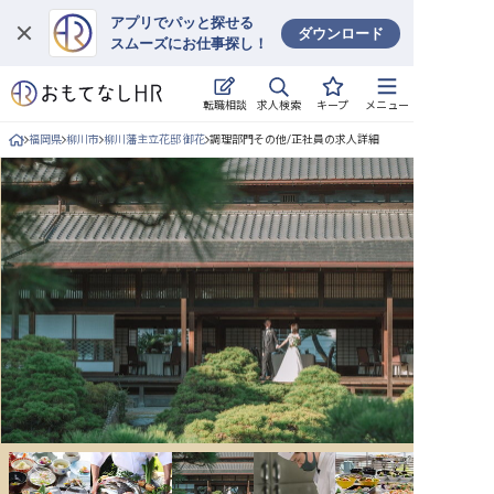
アプリでパッと探せる
ダウンロード
スムーズにお仕事探し！
ログイン
求人検索
転職相談
キープ
メニュー
求人・施設を探す
福岡県
柳川市
柳川藩主立花邸 御花
調理部門その他/正社員の求人詳細
キープした求人
就職・転職 合同説明会
おもてなしHRについて
ご利用の流れ
よくある質問
ホテル・宿泊業界情報コラム