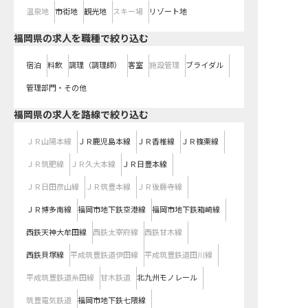
温泉地
市街地
観光地
スキー場
リゾート地
福岡県の求人を職種で絞り込む
宿泊
料飲
調理（調理師）
客室
施設管理
ブライダル
管理部門・その他
福岡県
の求人を路線で絞り込む
ＪＲ山陽本線
ＪＲ鹿児島本線
ＪＲ香椎線
ＪＲ篠栗線
ＪＲ筑肥線
ＪＲ久大本線
ＪＲ日豊本線
ＪＲ日田彦山線
ＪＲ筑豊本線
ＪＲ後藤寺線
ＪＲ博多南線
福岡市地下鉄空港線
福岡市地下鉄箱崎線
西鉄天神大牟田線
西鉄太宰府線
西鉄甘木線
西鉄貝塚線
平成筑豊鉄道伊田線
平成筑豊鉄道田川線
平成筑豊鉄道糸田線
甘木鉄道
北九州モノレール
筑豊電気鉄道
福岡市地下鉄七隈線