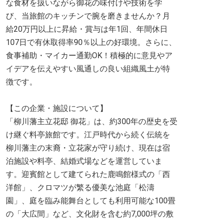
な食材を扱いながら御花の味付けや技術を学
び、当旅館のキッチンで腕を磨きませんか？月
給20万円以上に昇給・賞与は年1回、年間休日
107日で有休取得率90％以上の好環境。さらに、
食事補助・マイカー通勤OK！積極的に意見やア
イデアを伝えやすい風通しの良い組織風土が特
徴です。
【この企業・施設について】
「柳川藩主立花邸 御花」は、約300年の歴史を受
け継ぐ料亭旅館です。江戸時代から続く伝統を
柳川藩主の末裔・立花家が守り続け、現在は宿
泊施設や料亭、結婚式場などを運営していま
す。迎賓館として建てられた鹿鳴館様式の「西
洋館」、クロマツが繁る優美な池庭「松濤
園」、庭を臨み能舞台としても利用可能な100畳
の「大広間」など、文化財を含む約7,000坪の敷