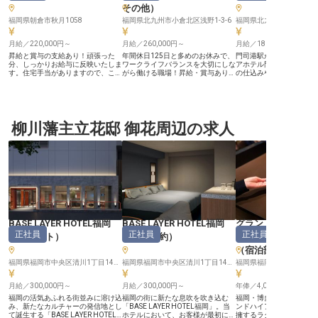
その他
）
福岡県朝倉市秋月1058
福岡県北九州市小倉北区浅野1-3-6
福岡県北九州市門司区港町9
月給／220,000円～
月給／260,000円～
月給／180,000円～
昇給と賞与の支給あり！頑張った
年間休日125日と多めのお休みで、
門司港駅から徒歩約1分
分、しっかりお給与に反映いたしま
ワークライフバランスを大切にしな
アホテル門司港」にて、
す。住宅手当がありますので、これ
がら働ける職場！昇給・賞与あり、
の仕込みや調理を担当す
から新生活をお考えの方も費用の心
月給は260,000円から支給しますの
スタッフを募集します。
配なく働ける職場。あなたには、当
で、モチベーション高くお仕事に取
ではの食材や郷土料理に
旅館の食事処にて料理人をお任せ。
り組めます。あなたには、新規オー
朝食でお客様を笑顔にし
上質な料理に触れられるため、着実
プンする当ホテルのオープニングス
い。和洋食の技法を習得
に調理スキルを磨ける環境です。清
タッフとして、レストランでの調理
中のお客様へ食を通して
流庵のお料理は、九州各地から厳選
柳川藩主立花邸 御花周辺の求人
業務をお任せいたします。未経験か
力を届けたい」という思
された食材をふんだんに使った本格
らの挑戦大歓迎！和食や中華、洋食
つ副総料理長のもと、調
会席料理。こだわりをちりばめた空
まで、さまざまな料理の経験が積め
磨ける環境です。105日
間で、驚きと感動を提供していま
るので、成長できる環境が整ってい
や昇給・賞与をご用意し
す。※この求人は2023年10月6日時
ます。※この求人は2023年4月25日
※2023年7月28日時点
点の情報です
時点の情報です
BASE LAYER HOTEL福岡
BASE LAYER HOTEL福岡
グランドハイアッ
正社員
正社員
正社員
（
フロント
）
（
宿泊予約
）
（
マネージャー・
（宿泊部門）
福岡県福岡市中央区清川1丁目14−15
福岡県福岡市中央区清川1丁目14−15
福岡県福岡市博多区住吉1-2
月給／300,000円～
月給／300,000円～
年俸／4,000,000円～
福岡の活気あふれる街並みに溶け込
福岡の街に新たな息吹を吹き込む
福岡・博多の中心に位置
み、新たなカルチャーの発信地とし
「BASE LAYER HOTEL福岡」。当
ンドハイアット福岡」。全
て誕生する「BASE LAYER HOTEL
ホテルにおいて、お客様が最初に触
擁するラグジュアリーホ