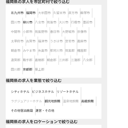
福岡県の求人を市区町村で絞り込む
北九州市
福岡市
大牟田市
久留米市
直方市
飯塚市
田川市
柳川市
八女市
筑後市
大川市
行橋市
豊前市
中間市
小郡市
筑紫野市
春日市
大野城市
宗像市
太宰府市
古賀市
福津市
うきは市
宮若市
嘉麻市
朝倉市
みやま市
糸島市
那珂川市
筑紫郡
糟屋郡
遠賀郡
鞍手郡
嘉穂郡
朝倉郡
三井郡
三潴郡
八女郡
田川郡
京都郡
築上郡
福岡県の求人を業態で絞り込む
シティホテル
ビジネスホテル
リゾートホテル
ラグジュアリーホテル
観光地旅館
温泉地旅館
高級旅館
その他宿泊施設
運営・その他
福岡県の求人をロケーションで絞り込む