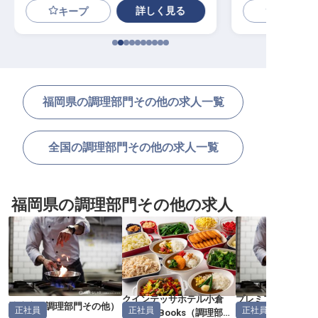
詳しく見る
キープ
福岡県の調理部門その他の求人一覧
全国の調理部門その他の求人一覧
福岡県の調理部門その他の求人
クインテッサホテル小倉
プレミアホテル門
清流庵
（
調理部門その他
）
正社員
正社員
正社員
Comic&Books
（
調理部門
理部門その他