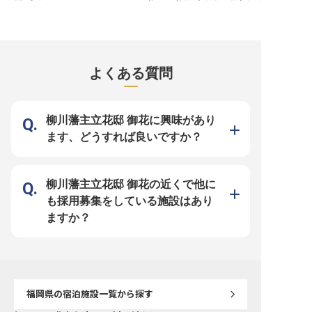
福岡」。私たちは、単に宿泊場所を
れるホテルの“顔”となる役割です。
ロント部門を統括するフ
提供する場所ではなく、ホテルの枠
お電話やメールを通じてお客様一人
ィスマネージャーを募集
を超えた感動とカルチャー体験をお
ひとりに真摯に向き合い、言葉の
【世界基準のオペレーシ
届けします。お客様がその街の温度
端々から相手の期待や不安を汲み取
場の中心でつくる】 チェ
を感じ、新しい発見に出会うため
ってください。対面ではないからこ
ン・チェックアウトをは
の“基点”となること。マニュアル通
そ、より高度なコミュニケーション
フロント業務全般の管理
りの定型的なサービスではなく、目
力と奥ゆかしい気配りが身に付きま
え、市場分析にもとづく
の前のお客様がどのような体験を期
す。 ★“カルチャービジネスホテ
でを担っていただきます
よくある質問
待されているかを瞬時に察する。あ
ル”が、2026年春開業！★ ・オープ
トのスタンダードを体現
なたの魅力がそのままホテルの価値
ンしたばかりの施設！あなた自身が
上質なゲスト体験を組織
に繋がります。 ＼2026年4月オー
ホテルのマニュアルに！ ・月9日休
する役割です。 【チームを育て、
プンしたカルチャービジネスホテル
み。リフレッシュ時間もしっかり確
サービスの質を引き上げる
／ ■オープンしたばかりの施設のス
保 ・月給30万円以上！業界屈指の
ッフ一人ひとりの指導・
タッフとしてイチからホテルの未来
安定収入 ・全国に展開を続ける当
て、チーム全体のホスピ
柳川藩主立花邸 御花に興味があり
を創る ■月給30万円以上の安定収
社。腰を据えて幅広いキャリアを描
高めていきます。これま
入！ ■産休・育休も男女共に取得実
ける 業務の枠を超え、お客様の特
たマネジメント経験と、
ます、どうすれば良いですか？
績多数！長く働ける環境 ■グローバ
別な一日をプロデュースする。予約
を高める施策の立案力を
ル展開を目指す企業で、キャリアパ
事務は、お客様と直接関わる機会は
できるポジションです。 【働く環
スは無限大！ 「この街の、まだ知
少ないですが、ホテルの満足度を左
境のポイント】 ・年俸4,00
られていない魅力を伝えたい」。そ
右する重要なポジションです。丁寧
円〜5,000,000円（経
んな熱意を持ち、洗練された言葉遣
な言葉遣いや、相手に安心感を与え
考慮） ・国際色豊かなお
いや立ち居振る舞いを通じて、お客
る所作を磨きながら、クリエイティ
もてなしする、英語を活
柳川藩主立花邸 御花の近くで他に
様の期待を超える価値を提供したい
ブな視点で福岡らしい快適な滞在を
・博多駅から徒歩約10分
方を歓迎します。実質年間休日112
提案してください。実質年休112
便利な好立地 ・社会保険
も採用募集をしている施設はあり
日、月給30万円以上という安定し
日、産休や育休取得実績ありとワー
イク・自転車通勤可 ※2026年7月24
た基盤のもと、クリエイティブな視
クライフバランスを大切にしなが
日時点の情報です
ますか？
点でホテルを創り上げる醍醐味を味
ら、プロとしての専門性を高められ
わえます。
る環境が整っています。
福岡県
の宿泊施設一覧から探す