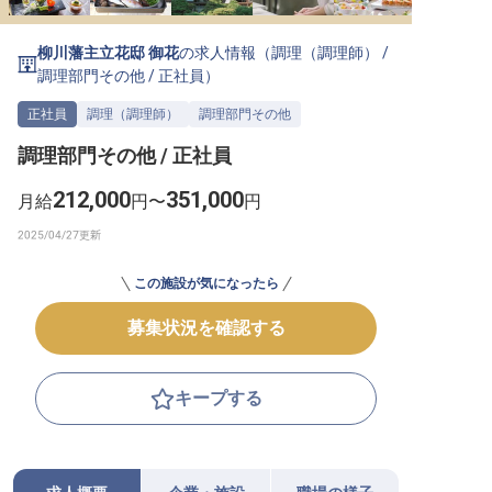
転職サポートに申し込む
無料
柳川藩主立花邸 御花
の求人情報（
調理（調理師）
/
調理部門その他
/
正社員
）
採用をお考えの企業様へ
正社員
調理（調理師）
調理部門その他
調理部門その他 / 正社員
212,000
351,000
月給
円〜
円
この施設が気になったら
募集状況を確認する
キープする