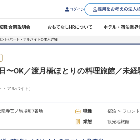
採用をお考えの法人
ログイン
転職 合同説明会
おもてなしHRについて
ホテル・宿泊業界
ロント/パート・アルバイトの求人詳細
中
日〜OK／渡月橋ほとりの料理旅館／未経
ト・アルバイト
）
天龍寺芒ノ馬場町7番地
職種
宿泊 ＞ フロント
業態
観光地旅館