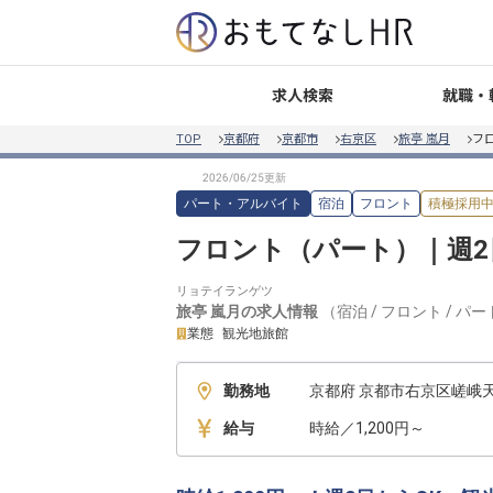
就職・
求人検索
TOP
京都府
京都市
右京区
旅亭 嵐月
フ
パート・アルバイト
宿泊
フロント
積極採用
フロント（パート）｜週2
リョテイランゲツ
旅亭 嵐月
の求人情報
（
宿泊
/
フロント
/
パー
業態
観光地旅館
勤務地
京都府 京都市右京区嵯峨
給与
時給／1,200円～