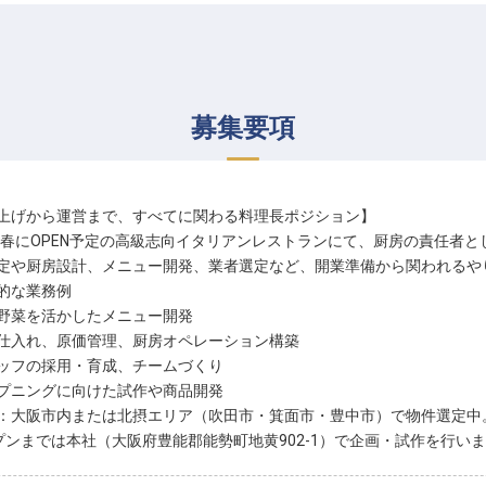
募集要項
上げから運営まで、すべてに関わる料理長ポジション】
6年春にOPEN予定の高級志向イタリアンレストランにて、厨房の責任者
定や厨房設計、メニュー開発、業者選定など、開業準備から関われるや
的な業務例
野菜を活かしたメニュー開発
仕入れ、原価管理、厨房オペレーション構築
ッフの採用・育成、チームづくり
プニングに向けた試作や商品開発
：大阪市内または北摂エリア（吹田市・箕面市・豊中市）で物件選定中
プンまでは本社（大阪府豊能郡能勢町地黄902-1）で企画・試作を行い