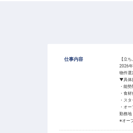
仕事内容
【立ち
202
物件選
▼具体
・能勢
・食材
・スタ
・オー
勤務地
※オー