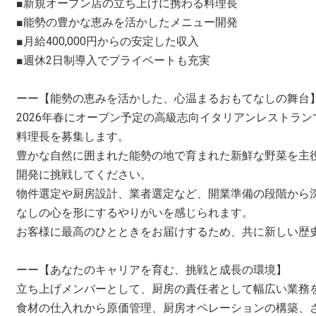
■新規オープン店の立ち上げに携わる料理長
■能勢の豊かな恵みを活かしたメニュー開発
■月給400,000円からの安定した収入
■週休2日制導入でプライベートも充実
ーー【能勢の恵みを活かした、心温まるおもてなしの舞台
2026年春にオープン予定の高級志向イタリアンレストラ
料理長を募集します。
豊かな自然に囲まれた能勢の地で育まれた新鮮な野菜を主
開発に挑戦してください。
物件選定や厨房設計、業者選定など、開業準備の段階から
なしの心を形にするやりがいを感じられます。
お客様に最高のひとときをお届けするため、共に新しい歴
ーー【あなたのキャリアを育む、挑戦と成長の環境】
立ち上げメンバーとして、厨房の責任者として幅広い業務
食材の仕入れから原価管理、厨房オペレーションの構築、