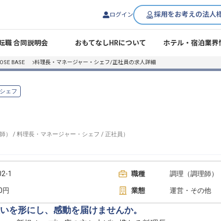
採用をお考えの法人
ログイン
転職 合同説明会
おもてなしHRについて
ホテル・宿泊業界
E BASE
料理長・マネージャー・シェフ/正社員の求人詳細
シェフ
師）
/
料理長・マネージャー・シェフ
/
正社員
）
2-1
職種
調理（調理師）
00円
業態
運営・その他
いを形にし、感動を届けませんか。