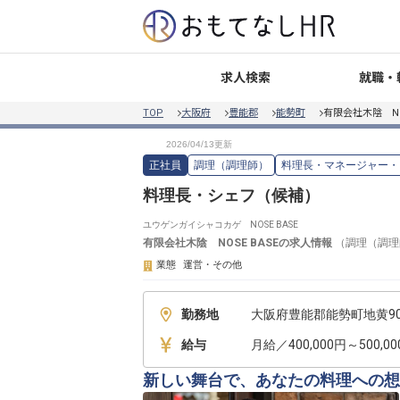
就職・
求人検索
TOP
大阪府
豊能郡
能勢町
有限会社木陰 NOS
正社員
調理（調理師）
料理長・マネージャー・
料理長・シェフ（候補）
ユウゲンガイシャコカゲ NOSE BASE
有限会社木陰 NOSE BASE
の求人情報
（
調理（調理
業態
運営・その他
勤務地
大阪府豊能郡能勢町地黄90
給与
月給／400,000円～500,0
新しい舞台で、あなたの料理への想