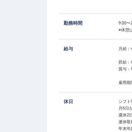
勤務時間
9:00
※休憩
給与
月給：4
昇給：
賞与：
雇用期
休日
シフト
月6日
週休2
連休取
年末年