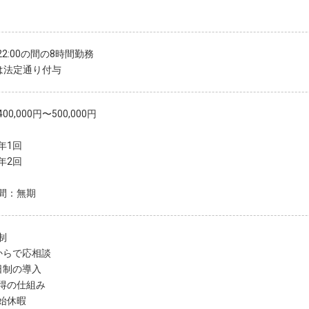
〜22:00の間の8時間勤務
は法定通り付与
00,000円〜500,000円
年1回
年2回
間：無期
制
からで応相談
日制の導入
得の仕組み
始休暇