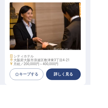
ライズホテル大阪なんば フロント
スタッフ
施設業態
シティホテル
勤務地
大阪府大阪市浪速区敷津東3丁目4-21
給与
月給／200,000円～
400,000円
キープする
詳しく見る
転職サポートに申し込む
無料
日和ホテル大阪なんば駅前
正社員
調理（調理師）
調理部門その他
あなたの経験と情熱を活かし、心温まるおもてな