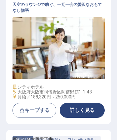
天空のラウンジで紡ぐ、一期一会の贅沢なおもて
なし物語
ロビーラウンジ サービススタッフ
施設業態
シティホテル
勤務地
大阪府大阪市阿倍野区阿倍野筋1-1-43
給与
月給／188,320円～
250,000円
キープする
詳しく見る
都シティ 大阪天王寺
契約社員
調理（調理師）
フレンチ（洋食）