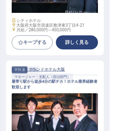
フロント アシスタントマネージャー
施設業態
シティホテル
勤務地
大阪府大阪市浪速区敷津東3丁目4-21
給与
月給／280,000円～
450,000円
キープする
詳しく見る
センタラグランドホテル大阪
正社員
宿泊
マネージャー・支配人（宿泊部門）
最寄り駅から徒歩4分の駅チカ！ホテル業界経験者
歓迎します