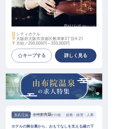
レストランサービス
施設業態
シティホテル
勤務地
大阪府大阪市浪速区敷津東3丁目4-21
給与
月給／200,000円～
350,000円
キープする
詳しく見る
ホテルアウィーナ大阪
契約社員
管理部門・その他
総務・経理・人事
ホテルの舞台裏から、おもてなしを支える縁の下