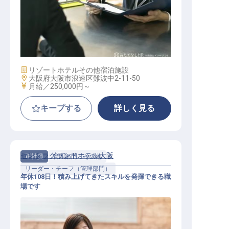
法人セールス
施設業態
リゾートホテル
その他宿泊施設
勤務地
大阪府大阪市浪速区難波中2-11-50
給与
月給／250,000円～
キープする
詳しく見る
センタラグランドホテル大阪
正社員
管理部門・その他
リーダー・チーフ（管理部門）
年休108日！積み上げてきたスキルを発揮できる職
場です