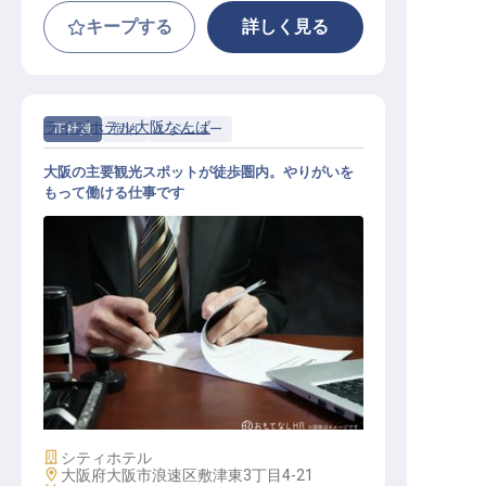
キープする
詳しく見る
ライズホテル大阪なんば
正社員
宿泊
レベニュー
大阪の主要観光スポットが徒歩圏内。やりがいを
もって働ける仕事です
レベニューマネジメント
施設業態
シティホテル
勤務地
大阪府大阪市浪速区敷津東3丁目4-21