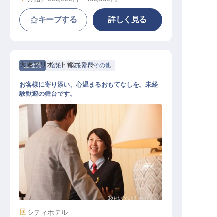
キープする
詳しく見る
大阪マリオット都ホテル
正社員
宿泊
宿泊部門その他
お客様に寄り添い、心温まるおもてなしを。未経
験歓迎の舞台です。
オペレーター
施設業態
シティホテル