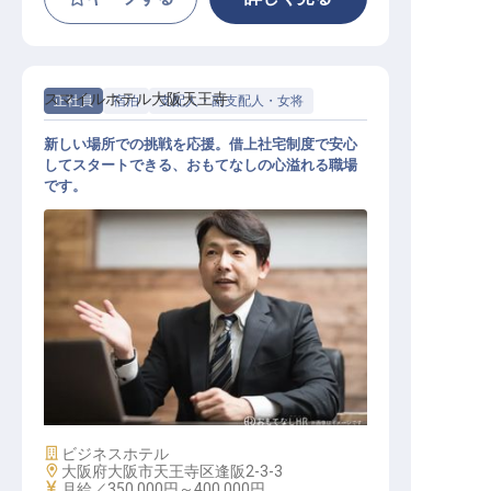
スマイルホテル大阪天王寺
正社員
宿泊
支配人・副支配人・女将
新しい場所での挑戦を応援。借上社宅制度で安心
してスタートできる、おもてなしの心溢れる職場
です。
支配人候補
施設業態
ビジネスホテル
勤務地
大阪府大阪市天王寺区逢阪2-3-3
給与
月給／350,000円～
400,000円