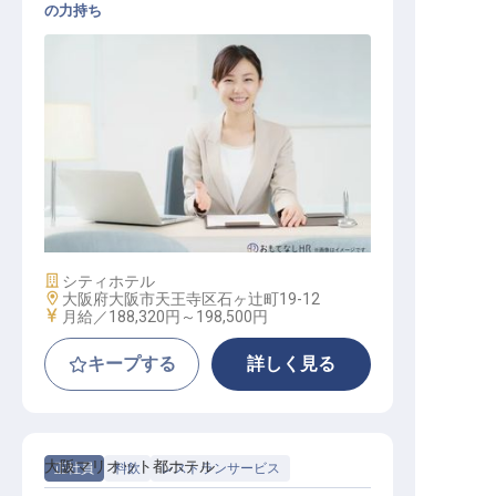
の力持ち
総務業務
施設業態
シティホテル
勤務地
大阪府大阪市天王寺区石ヶ辻町19-12
給与
月給／188,320円～
198,500円
キープする
詳しく見る
大阪マリオット都ホテル
正社員
料飲
レストランサービス