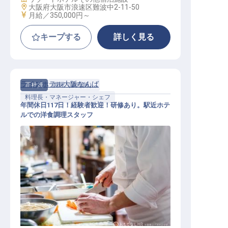
勤務地
大阪府大阪市浪速区難波中2-11-50
給与
月給／350,000円～
キープする
詳しく見る
ライズホテル大阪なんば
正社員
調理（調理師）
料理長・マネージャー・シェフ
年間休日117日！経験者歓迎！研修あり。駅近ホテ
ルでの洋食調理スタッフ
料理長・マネージャー・シェフ / 正
社員