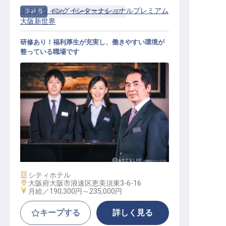
ホテルウィングインターナショナルプレミアム
正社員
宿泊
サービススタッフ
大阪新世界
研修あり！福利厚生が充実し、働きやすい環境が
整っている職場です
サービススタッフ
施設業態
シティホテル
勤務地
大阪府大阪市浪速区恵美須東3-6-16
給与
月給／190,300円～
235,000円
キープする
詳しく見る