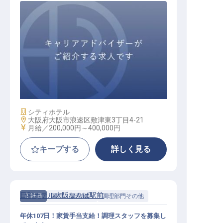
フロント
施設業態
シティホテル
勤務地
大阪府大阪市浪速区敷津東3丁目4-21
給与
月給／200,000円～
400,000円
キープする
詳しく見る
日和ホテル大阪なんば駅前
正社員
調理（調理師）
調理部門その他
年休107日！家賃手当支給！調理スタッフを募集し