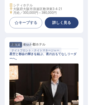
施設業態
シティホテル
勤務地
大阪府大阪市浪速区敷津東3-4-21
給与
月給／300,000円～
380,000円
キープする
詳しく見る
大阪マリオット都ホテル
正社員
宿泊
ナイトフロント・ナイトマネージャー
星空と都会の輝きを結ぶ、夜のおもてなしリーダ
ーへ。
アシスタントマネージャー