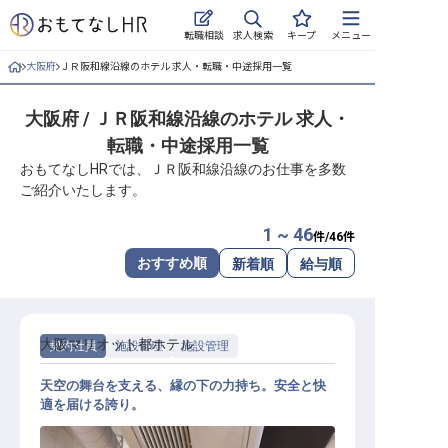
求人検索
転職相談
キープ
メニュー
大阪府
ＪＲ阪和線沿線のホテル 求人・転職・中途採用一覧
ログイン
大阪府 / ＪＲ阪和線沿線のホテル 求人・
求人・施設を探す
転職・中途採用一覧
キープした求人
おもてなしHRでは、ＪＲ阪和線沿線のお仕事を多数
ご紹介いたします。
就職・転職 合同説明会
1 ~ 46
件/
46
件
おもてなしHRについて
おすすめ順
新着順
給与順
ご利用の流れ
大阪マリオット都ホテル
契約社員
施設管理
施設管理
よくある質問
天空の舞台を支える、縁の下の力持ち。安全と快
ホテル・宿泊業界情報コラム
適を届ける誇り。