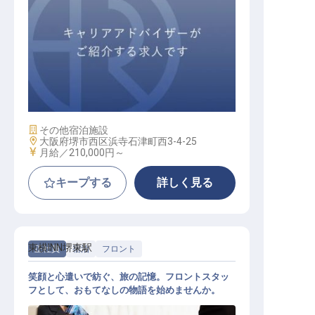
フロント / 契約社員
施設業態
その他宿泊施設
勤務地
大阪府堺市西区浜寺石津町西3-4-25
給与
月給／210,000円～
キープする
詳しく見る
東横INN堺東駅
正社員
宿泊
フロント
笑顔と心遣いで紡ぐ、旅の記憶。フロントスタッ
フとして、おもてなしの物語を始めませんか。