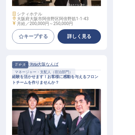
施設業態
シティホテル
勤務地
大阪府大阪市阿倍野区阿倍野筋1-1-43
給与
月給／200,000円～
250,000円
キープする
詳しく見る
ライズホテル大阪なんば
正社員
宿泊
マネージャー・支配人（宿泊部門）
経験を活かせます！お客様に感動を与えるフロン
トチームを作りませんか？