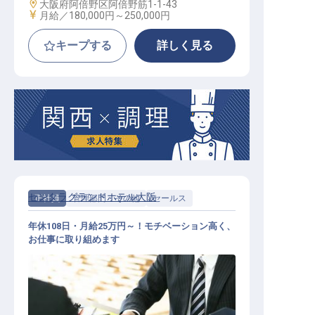
勤務地
大阪府阿倍野区阿倍野筋1-1-43
給与
月給／180,000円～
250,000円
キープする
詳しく見る
センタラグランドホテル大阪
正社員
管理部門・その他
セールス
年休108日・月給25万円～！モチベーション高く、
お仕事に取り組めます