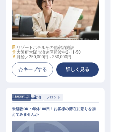
人事SV
施設業態
リゾートホテル
その他宿泊施設
勤務地
大阪府大阪市浪速区難波中2-11-50
給与
月給／250,000円～
350,000円
キープする
詳しく見る
サンホテル堺
契約社員
宿泊
フロント
未経験OK・年休100日！お客様の滞在に彩りを加
えてみませんか