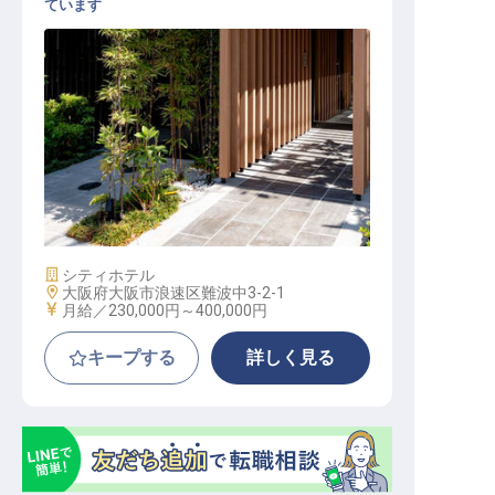
ています
調理部門その他 / 正社員
施設業態
シティホテル
勤務地
大阪府大阪市浪速区難波中3-2-1
給与
月給／230,000円～
400,000円
キープする
詳しく見る