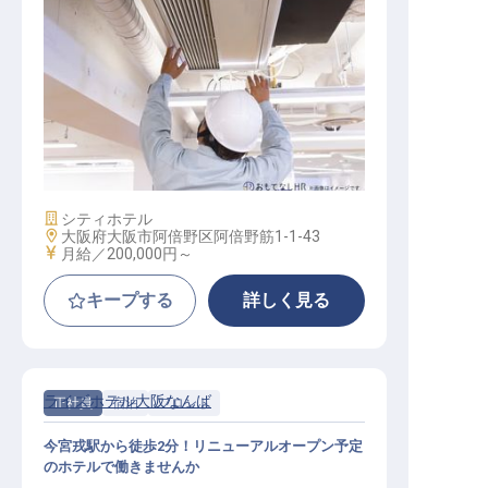
転職サポートに申し込む
無料
採用をお考えの企業様へ
施設管理スタッフ
施設業態
シティホテル
勤務地
大阪府大阪市阿倍野区阿倍野筋1-1-43
給与
月給／200,000円～
キープする
詳しく見る
ライズホテル大阪なんば
正社員
宿泊
フロント
今宮戎駅から徒歩2分！リニューアルオープン予定
のホテルで働きませんか