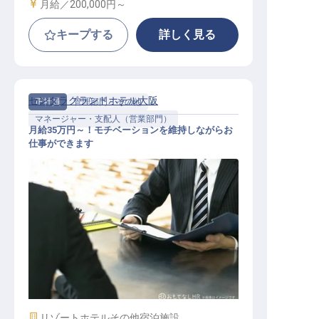
給与
月給／200,000円～
キープする
詳しく見る
センタラグランドホテル大阪
正社員
管理部門・その他
マネージャー・支配人（営業部門）
月給35万円～！モチベーションを維持しながらお
仕事ができます
法人セールスMGR
施設業態
リゾートホテル
その他宿泊施設