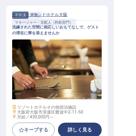
センタラグランドホテル大阪
正社員
料飲
マネージャー・支配人（料飲部門）
洗練された空間に相応しいおもてなしで、ゲスト
の滞在に華を添えませんか
レストランマネージャー
施設業態
リゾートホテル
その他宿泊施設
勤務地
大阪府大阪市浪速区難波中2-11-50
給与
月給／430,000円～
キープする
詳しく見る