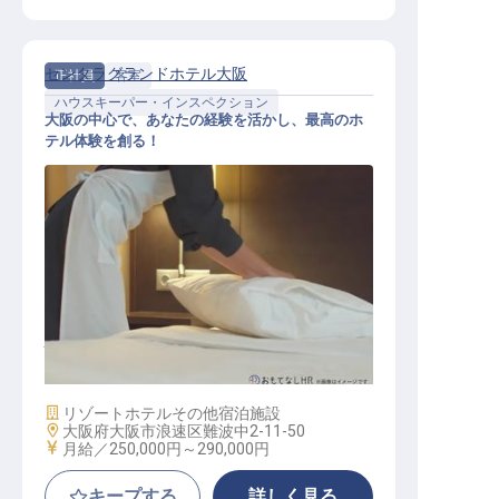
センタラグランドホテル大阪
正社員
客室
ハウスキーパー・インスペクション
大阪の中心で、あなたの経験を活かし、最高のホ
テル体験を創る！
ハウスキーピングスーパーバイザー
施設業態
リゾートホテル
その他宿泊施設
勤務地
大阪府大阪市浪速区難波中2-11-50
給与
月給／250,000円～
290,000円
キープする
詳しく見る