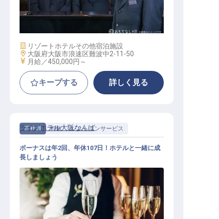
レベニューディレクター
施設業態
リゾートホテル
その他宿泊施設
勤務地
大阪府大阪市浪速区難波中2-11-50
給与
月給／450,000円～
キープする
詳しく見る
ライズホテル大阪なんば
正社員
料飲
レストランサービス
ボーナスは年2回、年休107日！ホテルと一緒に成
長しましょう