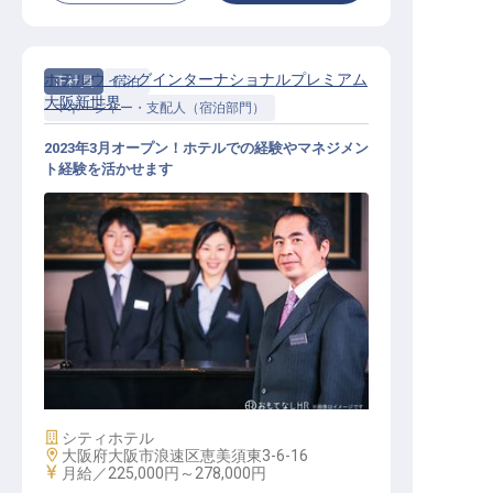
ホテルウィングインターナショナルプレミアム
正社員
宿泊
大阪新世界
マネージャー・支配人（宿泊部門）
2023年3月オープン！ホテルでの経験やマネジメン
ト経験を活かせます
宿泊部門マネージャー
施設業態
シティホテル
勤務地
大阪府大阪市浪速区恵美須東3-6-16
給与
月給／225,000円～
278,000円