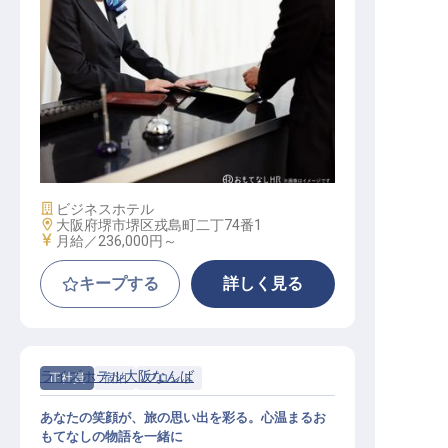
フロント
施設業態
ビジネスホテル
勤務地
大阪府堺市堺区戎島町二丁74番1
給与
月給／236,000円～
キープする
詳しく見る
ライズホテル大阪なんば
正社員
宿泊
フロント
あなたの笑顔が、旅の思い出を彩る。心温まるお
もてなしの物語を一緒に