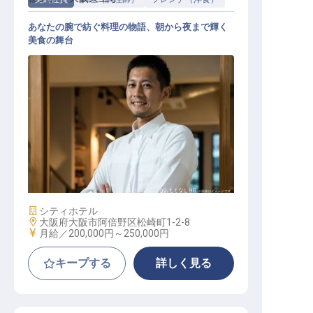
あなたの腕で紡ぐ料理の物語、朝から夜まで輝く
美食の舞台
洋食調理
施設業態
シティホテル
勤務地
大阪府大阪市阿倍野区松崎町1-2-8
給与
月給／200,000円～
250,000円
キープする
詳しく見る