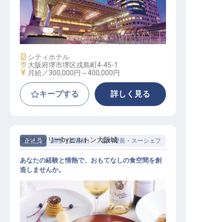
秘書（ホテル総支配人担当）
施設業態
シティホテル
勤務地
大阪府堺市堺区戎島町4-45-1
給与
月給／300,000円～
400,000円
キープする
詳しく見る
ダブルツリーbyヒルトン大阪城
正社員
調理（調理師）
副料理長・スーシェフ
あなたの経験と情熱で、おもてなしの食空間を創
造しませんか。