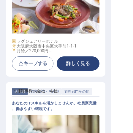
スーシェフ（スーパーバイザー）
施設業態
ラグジュアリーホテル
勤務地
大阪府大阪市中央区大手前1-1-1
給与
月給／270,000円～
キープする
詳しく見る
平川商事株式会社 本社
正社員
管理部門・その他
管理部門その他
あなたのITスキルを活かしませんか。社員寮完備
、働きやすい環境です。