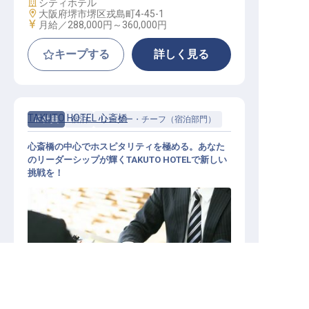
施設業態
シティホテル
勤務地
大阪府堺市堺区戎島町4-45-1
給与
月給／288,000円～
360,000円
キープする
詳しく見る
TAKUTO HOTEL 心斎橋
正社員
宿泊
リーダー・チーフ（宿泊部門）
心斎橋の中心でホスピタリティを極める。あなた
のリーダーシップが輝くTAKUTO HOTELで新しい
挑戦を！
求人を紹介してもらう
ホテル運営全般（マネージャー候補
）