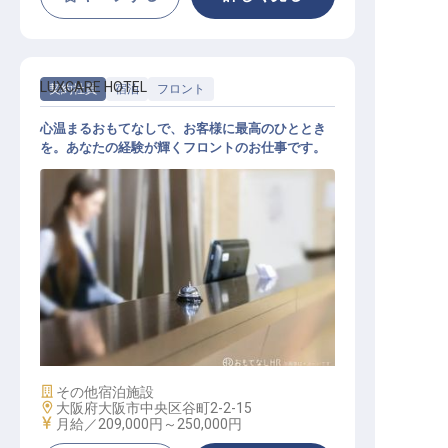
LUXCARE HOTEL
契約社員
宿泊
フロント
心温まるおもてなしで、お客様に最高のひととき
を。あなたの経験が輝くフロントのお仕事です。
フロント
施設業態
その他宿泊施設
勤務地
大阪府大阪市中央区谷町2-2-15
給与
月給／209,000円～
250,000円