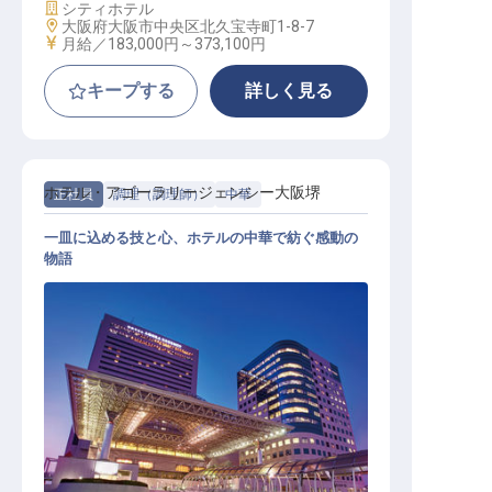
施設業態
シティホテル
勤務地
大阪府大阪市中央区北久宝寺町1-8-7
給与
月給／183,000円～
373,100円
キープする
詳しく見る
ホテル・アゴーラリージェンシー大阪堺
正社員
調理（調理師）
中華
一皿に込める技と心、ホテルの中華で紡ぐ感動の
物語
中国調理スタッフ