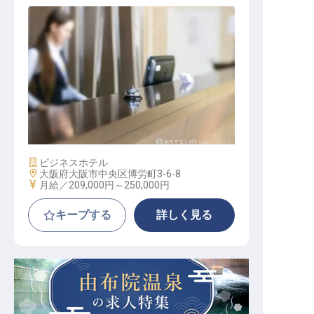
フロント
施設業態
ビジネスホテル
勤務地
大阪府大阪市中央区博労町3-6-8
給与
月給／209,000円～
250,000円
キープする
詳しく見る