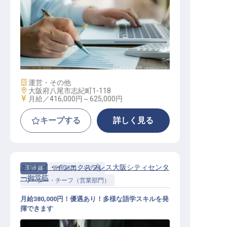
開発（社内SE）
施設業態
運営・その他
勤務地
大阪府八尾市志紀町1-118
給与
月給／416,000円～
625,000円
キープする
詳しく見る
ホリデイ・インエクスプレス大阪シティセンタ
正社員
管理部門・その他
ー御堂筋
リーダー・チーフ（営業部門）
月給380,000円！優遇あり！多様な語学スキルを発
揮できます