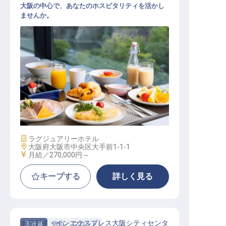
大阪の中心で、あなたのホスピタリティを活かし
ませんか。
料理飲料部 スーパーバイザー
施設業態
ラグジュアリーホテル
勤務地
大阪府大阪市中央区大手前1-1-1
給与
月給／270,000円～
キープする
詳しく見る
ホリデイ・インエクスプレス大阪シティセンタ
正社員
宿泊
フロント