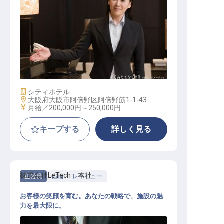
アシスタントマネージャー
施設業態
シティホテル
勤務地
大阪府大阪市阿倍野区阿倍野筋1-1-43
給与
月給／200,000円～
250,000円
キープする
詳しく見る
株式会社LeTech 本社
正社員
宿泊
レベニュー
お客様の笑顔を育む。あなたの戦略で、施設の魅
力を最大限に。