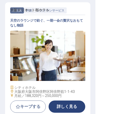
大阪マリオット都ホテル
正社員
料飲
レストランサービス
天空のラウンジで紡ぐ、一期一会の贅沢なおもて
なし物語
ロビーラウンジ サービススタッフ
施設業態
シティホテル
勤務地
大阪府大阪市阿倍野区阿倍野筋1-1-43
給与
月給／188,320円～
250,000円
キープする
詳しく見る