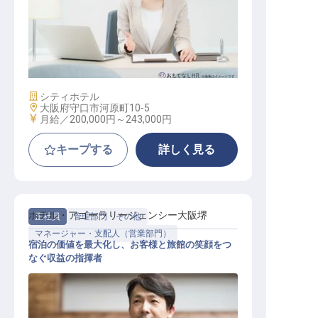
アライアンスホテル経理スタッフ【
勤務地：ホテルアゴーラ大阪守口】
施設業態
シティホテル
勤務地
大阪府守口市河原町10-5
給与
月給／200,000円～
243,000円
キープする
詳しく見る
ホテル・アゴーラリージェンシー大阪堺
正社員
管理部門・その他
マネージャー・支配人（営業部門）
宿泊の価値を最大化し、お客様と旅館の笑顔をつ
なぐ収益の指揮者