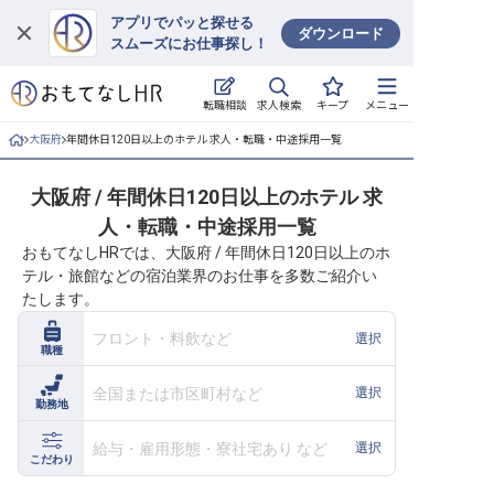
アプリでパッと探せる
ダウンロード
スムーズにお仕事探し！
ログイン
求人検索
転職相談
キープ
メニュー
求人・施設を探す
大阪府
年間休日120日以上のホテル 求人・転職・中途採用一覧
キープした求人
大阪府 / 年間休日120日以上のホテル 求
人・転職・中途採用一覧
就職・転職 合同説明会
おもてなしHRでは、大阪府 / 年間休日120日以上のホ
テル・旅館などの宿泊業界のお仕事を多数ご紹介い
おもてなしHRについて
たします。
ご利用の流れ
フロント・料飲など
選択
職種
よくある質問
全国または市区町村など
選択
勤務地
ホテル・宿泊業界情報コラム
給与・雇用形態・寮社宅あり など
選択
こだわり