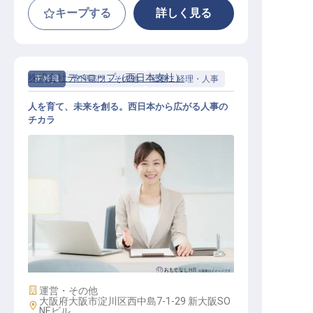
キープする
詳しく見る
株式会社デベロップ（西日本支社）
正社員
管理部門・その他
総務・経理・人事
人を育て、未来を創る。西日本から広がる人事の
チカラ
【西日本支社】人事
施設業態
運営・その他
大阪府大阪市淀川区西中島7-1-29 新大阪SO
勤務地
NEビル