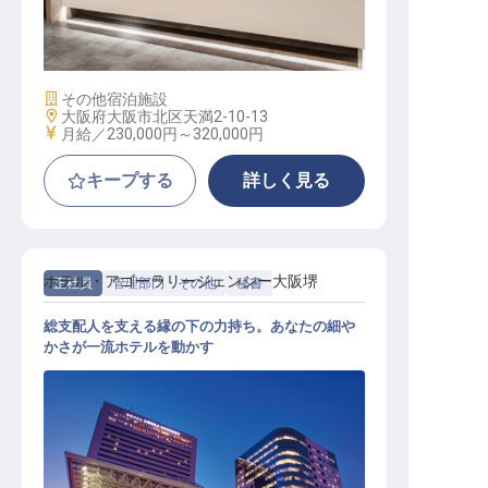
セールス＆マーケティング
施設業態
その他宿泊施設
勤務地
大阪府大阪市北区天満2-10-13
給与
月給／230,000円～
320,000円
キープする
詳しく見る
ホテル・アゴーラリージェンシー大阪堺
正社員
管理部門・その他
秘書
総支配人を支える縁の下の力持ち。あなたの細や
かさが一流ホテルを動かす