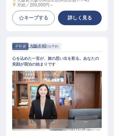
大阪府大阪市阿倍野区阿倍野筋1-1-43
給与
月給／200,000円～
キープする
詳しく見る
都シティ大阪本町
正社員
宿泊
宿泊予約
心を込めた一言が、旅の思い出を彩る。あなたの
笑顔が宿泊の始まりです
宿泊予約