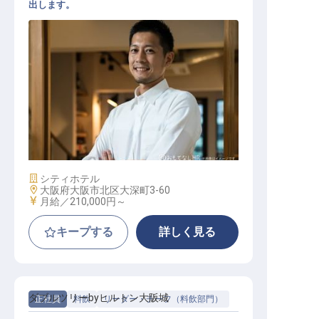
出します。
ペストリー コミシェフ
施設業態
シティホテル
勤務地
大阪府大阪市北区大深町3-60
給与
月給／210,000円～
キープする
詳しく見る
ダブルツリーbyヒルトン大阪城
正社員
料飲
リーダー・チーフ（料飲部門）