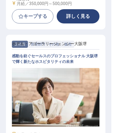
給与
月給／350,000円～
500,000円
キープする
詳しく見る
ホテル・アゴーラリージェンシー大阪堺
正社員
管理部門・その他
販売
感動を紡ぐセールスのプロフェッショナル 大阪堺
で輝く新たなホスピタリティの未来
アライアンスセールス【勤務地：ホ
テルアゴーラリージェンシー大阪堺
】