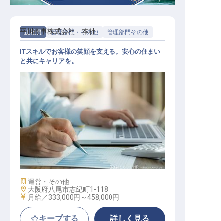
平川商事株式会社 本社
正社員
管理部門・その他
管理部門その他
ITスキルでお客様の笑顔を支える。安心の住まい
と共にキャリアを。
ヘルプデスク【本社（IT推進室）】
施設業態
運営・その他
勤務地
大阪府八尾市志紀町1-118
給与
月給／333,000円～
458,000円
キープする
詳しく見る