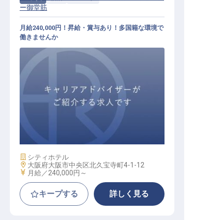
ー御堂筋
月給240,000円！昇給・賞与あり！多国籍な環境で
働きませんか
フロント / 正社員
施設業態
シティホテル
勤務地
大阪府大阪市中央区北久宝寺町4-1-12
給与
月給／240,000円～
キープする
詳しく見る