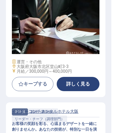
レベニューマネジメント
施設業態
運営・その他
勤務地
大阪府大阪市北区堂山町3-3
給与
月給／300,000円～
400,000円
キープする
詳しく見る
インターコンチネンタルホテル大阪
正社員
調理（調理師）
リーダー・チーフ（調理部門）
お客様の笑顔を彩る、心温まるデザートを一緒に
創りませんか。あなたの技術が、特別な一日を演