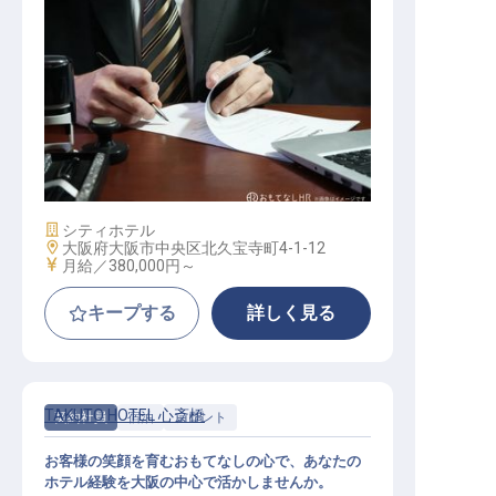
リーダー・チーフ（営業部門） / 正
社員
施設業態
シティホテル
勤務地
大阪府大阪市中央区北久宝寺町4-1-12
給与
月給／380,000円～
キープする
詳しく見る
TAKUTO HOTEL 心斎橋
契約社員
宿泊
フロント
お客様の笑顔を育むおもてなしの心で、あなたの
ホテル経験を大阪の中心で活かしませんか。