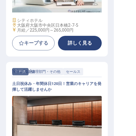
施設業態
シティホテル
勤務地
大阪府大阪市中央区日本橋2-7-5
給与
月給／225,000円～
265,000円
キープする
詳しく見る
Noku Osaka
正社員
管理部門・その他
セールス
土日祝休み・年間休日120日！営業のキャリアを発
揮して活躍しませんか