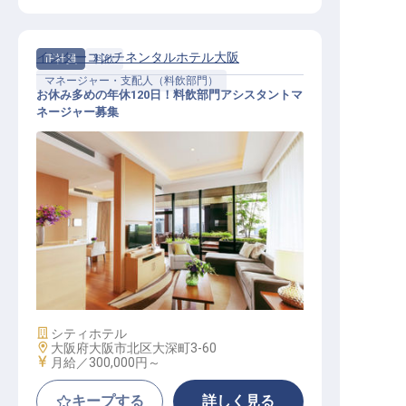
インターコンチネンタルホテル大阪
正社員
料飲
マネージャー・支配人（料飲部門）
お休み多めの年休120日！料飲部門アシスタントマ
ネージャー募集
料飲部門アシスタントマネージャー
施設業態
シティホテル
勤務地
大阪府大阪市北区大深町3-60
給与
月給／300,000円～
キープする
詳しく見る