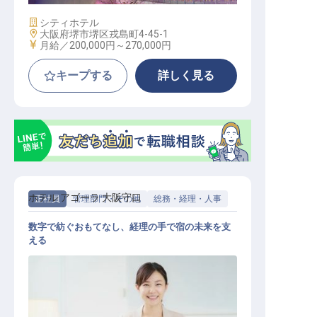
施設業態
シティホテル
勤務地
大阪府堺市堺区戎島町4-45-1
給与
月給／200,000円～
270,000円
キープする
詳しく見る
ホテル アゴーラ 大阪守口
正社員
管理部門・その他
総務・経理・人事
数字で紡ぐおもてなし、経理の手で宿の未来を支
える