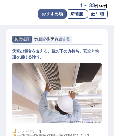
1 ~ 33
件/
33
件
転職サポートに申し込む
無料
おすすめ順
新着順
給与順
採用をお考えの企業様へ
大阪マリオット都ホテル
契約社員
施設管理
施設管理
天空の舞台を支える、縁の下の力持ち。安全と快
適を届ける誇り。
施設管理スタッフ
施設業態
シティホテル
勤務地