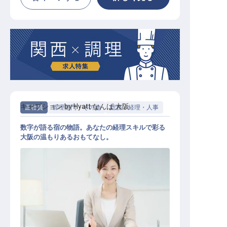
キャプション by Hyatt なんば 大阪
正社員
管理部門・その他
総務・経理・人事
数字が語る宿の物語。あなたの経理スキルで彩る
大阪の温もりあるおもてなし。
経理