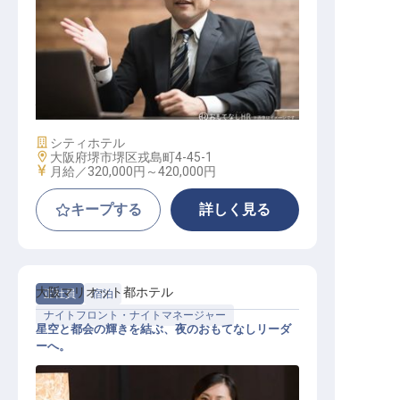
レベニューマネージャー【勤務地：
ホテルアゴーラリージェンシー大阪
堺】
施設業態
シティホテル
勤務地
大阪府堺市堺区戎島町4-45-1
給与
月給／320,000円～
420,000円
キープする
詳しく見る
大阪マリオット都ホテル
正社員
宿泊
ナイトフロント・ナイトマネージャー
星空と都会の輝きを結ぶ、夜のおもてなしリーダ
ーへ。