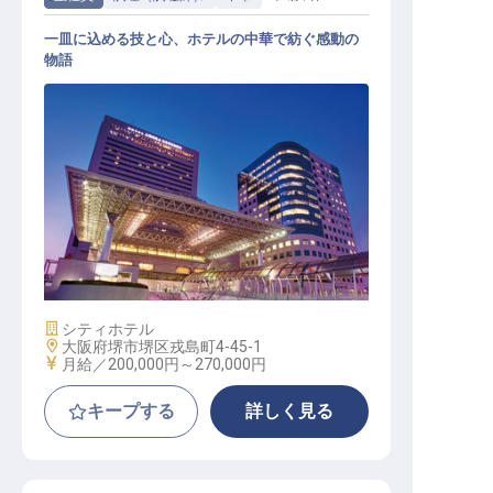
一皿に込める技と心、ホテルの中華で紡ぐ感動の
物語
中国調理スタッフ
施設業態
シティホテル
勤務地
大阪府堺市堺区戎島町4-45-1
給与
月給／200,000円～
270,000円
キープする
詳しく見る