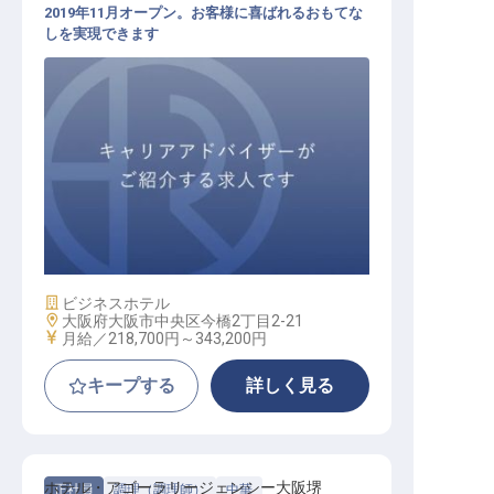
2019年11月オープン。お客様に喜ばれるおもてな
しを実現できます
フロント / 正社員
施設業態
ビジネスホテル
勤務地
大阪府大阪市中央区今橋2丁目2-21
給与
月給／218,700円～
343,200円
キープする
詳しく見る
ホテル・アゴーラリージェンシー大阪堺
正社員
調理（調理師）
中華