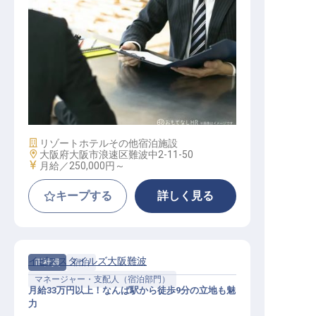
法人セールス
施設業態
リゾートホテル
その他宿泊施設
勤務地
大阪府大阪市浪速区難波中2-11-50
給与
月給／250,000円～
キープする
詳しく見る
イビススタイルズ大阪難波
正社員
宿泊
マネージャー・支配人（宿泊部門）
月給33万円以上！なんば駅から徒歩9分の立地も魅
力