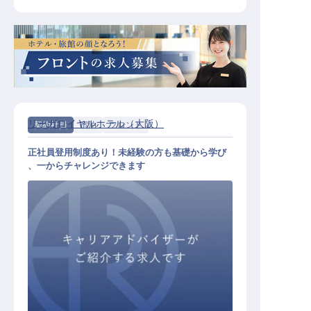
リーガロイヤルホテル（大阪）
契約社員
宿泊
フロント
正社員登用制度あり！未経験の方も基礎から学び
、一からチャレンジできます
フロントスタッフ