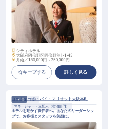
オペレーター
施設業態
シティホテル
勤務地
大阪府阿倍野区阿倍野筋1-1-43
給与
月給／180,000円～
250,000円
キープする
詳しく見る
コートヤード・バイ・マリオット大阪本町
正社員
宿泊
マネージャー・支配人（宿泊部門）
ホテルを動かす責任者へ。あなたのリーダーシッ
プで、お客様とスタッフを笑顔に。