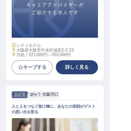
フロント / 契約社員
施設業態
シティホテル
勤務地
大阪府大阪市中央区城見2-2-22
給与
月給／221,000円～
355,000円
キープする
詳しく見る
ホテル アゴーラ 大阪守口
正社員
宿泊
フロント
人と人をつなぐ架け橋に。あなたの笑顔がゲスト
の思い出を彩る