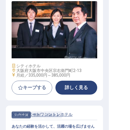
フロントオフィスマネージャー
施設業態
シティホテル
勤務地
大阪府大阪市中央区宗右衛門町2-13
給与
月給／335,000円～
385,000円
キープする
詳しく見る
関西エアポートワシントンホテル
契約社員
宿泊
フロント
あなたの経験を活かして、活躍の場を広げません