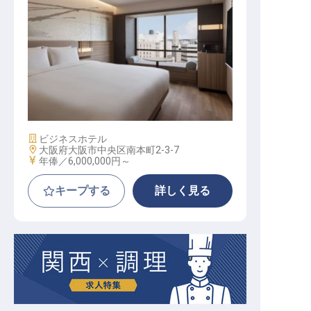
オペレーションマネージャー
施設業態
ビジネスホテル
勤務地
大阪府大阪市中央区南本町2-3-7
給与
年俸／6,000,000円～
キープする
詳しく見る