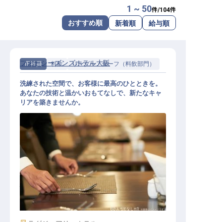
1 ~ 50
件/
104
件
転職サポートに申し込む
無料
おすすめ順
新着順
給与順
採用をお考えの企業様へ
フォーシーズンズホテル大阪
正社員
料飲
リーダー・チーフ（料飲部門）
洗練された空間で、お客様に最高のひとときを。
あなたの技術と温かいおもてなしで、新たなキャ
リアを築きませんか。
バーテンダースーパーバイザー