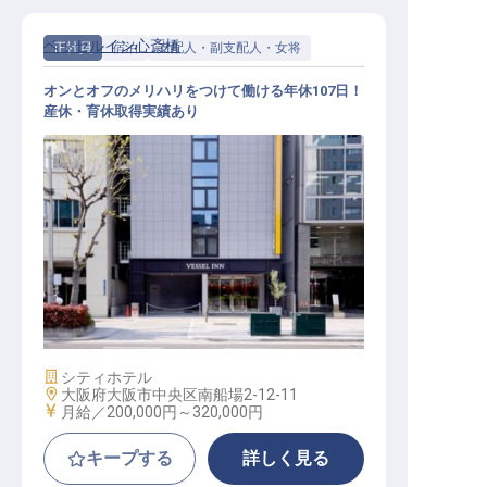
ベッセルイン心斎橋
正社員
宿泊
支配人・副支配人・女将
オンとオフのメリハリをつけて働ける年休107日！
産休・育休取得実績あり
支配人・副支配人候補
施設業態
シティホテル
勤務地
大阪府大阪市中央区南船場2-12-11
給与
月給／200,000円～
320,000円
キープする
詳しく見る