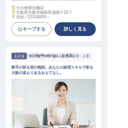
施設業態
その他宿泊施設
勤務地
大阪府大阪市福島区福島7-22-1
給与
月給／210,000円～
キープする
詳しく見る
キャプション by Hyatt なんば 大阪
正社員
管理部門・その他
総務・経理・人事
数字が語る宿の物語。あなたの経理スキルで彩る
大阪の温もりあるおもてなし。
経理