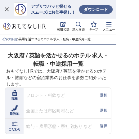
アプリでパッと探せる
ダウンロード
スムーズにお仕事探し！
ログイン
求人検索
転職相談
キープ
メニュー
求人・施設を探す
大阪府
英語を活かせるのホテル 求人・転職・中途採用一覧
キープした求人
大阪府 / 英語を活かせるのホテル 求人・
転職・中途採用一覧
就職・転職 合同説明会
おもてなしHRでは、大阪府 / 英語を活かせるのホテ
ル・旅館などの宿泊業界のお仕事を多数ご紹介いた
おもてなしHRについて
します。
ご利用の流れ
フロント・料飲など
選択
職種
よくある質問
全国または市区町村など
選択
勤務地
ホテル・宿泊業界情報コラム
給与・雇用形態・寮社宅あり など
選択
こだわり