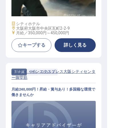
Operation Manager
施設業態
シティホテル
勤務地
大阪府大阪市中央区瓦町2-2-9
給与
月給／350,000円～
450,000円
キープする
詳しく見る
ホリデイ・インエクスプレス大阪シティセンタ
正社員
宿泊
フロント
ー御堂筋
月給240,000円！昇給・賞与あり！多国籍な環境で
働きませんか