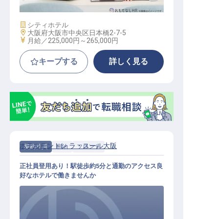
施設業態
シティホテル
勤務地
大阪府大阪市中央区日本橋2-7-5
給与
月給／225,000円～
265,000円
キープする
詳しく見る
ホテルモントレ ラ・スール大阪
契約社員
宿泊
フロント
正社員登用あり！駅徒歩約5分と通勤のアクセス良
好なホテルで働きませんか