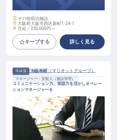
施設業態
その他宿泊施設
勤務地
大阪府大阪市西区新町1-24-1
給与
月給／230,000円～
キープする
詳しく見る
モクシー大阪本町（マリオットグループ）
正社員
施設管理
マネージャー・支配人（施設管理）
コミュニケーション力、英語力を活かしオペレー
ションマネージャーを