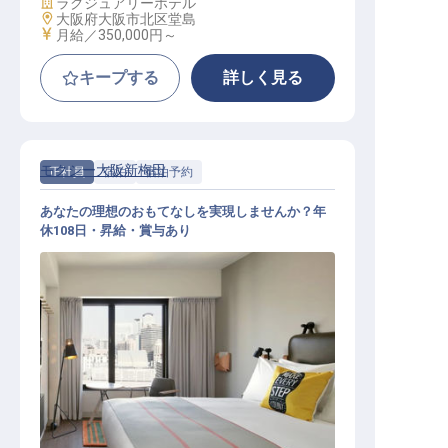
施設業態
ラグジュアリーホテル
勤務地
大阪府大阪市北区堂島
給与
月給／350,000円～
キープする
詳しく見る
モクシー大阪新梅田
正社員
宿泊
宿泊予約
あなたの理想のおもてなしを実現しませんか？年
休108日・昇給・賞与あり
予約スタッフ