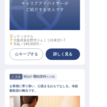
フロント
施設業態
シティホテル
勤務地
大阪府泉佐野市りんくう往来北1-7
給与
月給／240,000円～
キープする
詳しく見る
大阪マリオット都ホテル
正社員
宿泊
宿泊部門その他
お客様に寄り添い、心温まるおもてなしを。未経
験歓迎の舞台です。