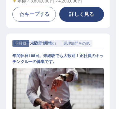
給与
年俸／3,600,000円～
4,200,000円
キープする
詳しく見る
モクシー大阪新梅田
正社員
調理（調理師）
調理部門その他
年間休日108日。未経験でも大歓迎！正社員のキッ
チンクルーの募集です。
キッチンクルー（調理スタッフ）
求人を紹介してもらう
施設業態
その他宿泊施設