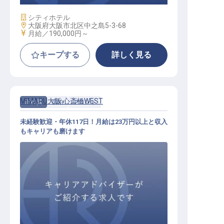
施設業態
シティホテル
勤務地
大阪府大阪市北区中之島5-3-68
給与
月給／190,000円～
キープする
詳しく見る
MIMARU大阪 心斎橋WEST
正社員
宿泊
フロント
未経験歓迎・年休117日！月給は23万円以上と収入
もキャリアも磨けます
フロントスタッフ