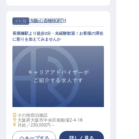
MIMARU大阪 心斎橋NORTH
正社員
宿泊
フロント
長堀橋駅より徒歩2分・未経験歓迎！お客様の滞在
に彩りを加えてみませんか
フロントスタッフ
施設業態
その他宿泊施設
勤務地
大阪府大阪市中央区南船場2-4-18
給与
月給／230,000円～
キープする
詳しく見る