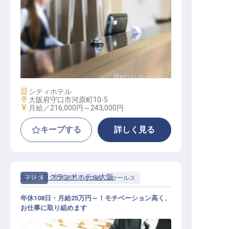
フロントスーパーバイザー【ホテル
アゴーラ大阪守口】
施設業態
シティホテル
勤務地
大阪府守口市河原町10-5
給与
月給／216,000円～
243,000円
キープする
詳しく見る
センタラグランドホテル大阪
正社員
管理部門・その他
セールス
年休108日・月給25万円～！モチベーション高く、
お仕事に取り組めます