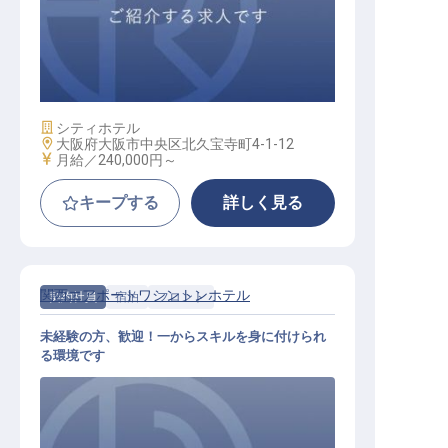
フロント / 正社員
施設業態
シティホテル
勤務地
大阪府大阪市中央区北久宝寺町4-1-12
給与
月給／240,000円～
キープする
詳しく見る
関西エアポートワシントンホテル
契約社員
宿泊
フロント
未経験の方、歓迎！一からスキルを身に付けられ
る環境です