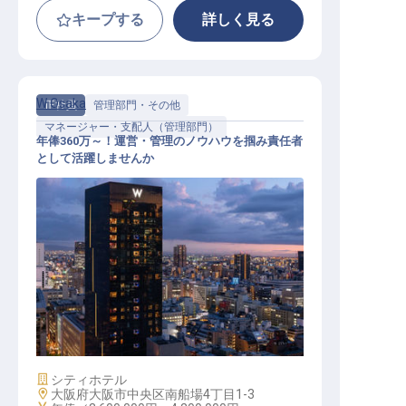
キープする
詳しく見る
W Osaka
正社員
管理部門・その他
マネージャー・支配人（管理部門）
年俸360万～！運営・管理のノウハウを掴み責任者
として活躍しませんか
SPA Director
施設業態
シティホテル
勤務地
大阪府大阪市中央区南船場4丁目1-3