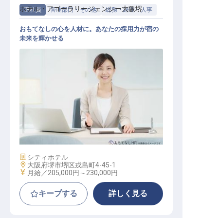
ホテル・アゴーラリージェンシー大阪堺
正社員
管理部門・その他
総務・経理・人事
おもてなしの心を人材に。あなたの採用力が宿の
未来を輝かせる
人事リクルーティングスタッフ【勤
務地：ホテルアゴーラリージェンシ
ー大阪堺】
施設業態
シティホテル
勤務地
大阪府堺市堺区戎島町4-45-1
給与
月給／205,000円～
230,000円
キープする
詳しく見る