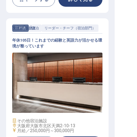
Noku Osaka
正社員
宿泊
リーダー・チーフ（宿泊部門）
年休105日！これまでの経験と英語力が活かせる環
境が整っています
フロントスタッフ スーパーバイザ
ー
施設業態
その他宿泊施設
勤務地
大阪府大阪市北区天満2-10-13
給与
月給／250,000円～
300,000円