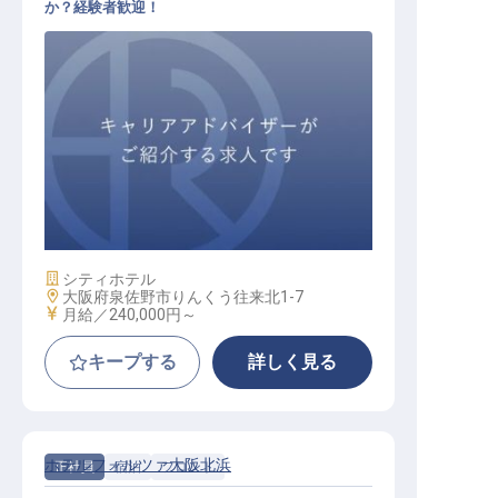
か？経験者歓迎！
フロント
施設業態
シティホテル
勤務地
大阪府泉佐野市りんくう往来北1-7
給与
月給／240,000円～
キープする
詳しく見る
ホテルフォルツァ大阪北浜
正社員
宿泊
フロント