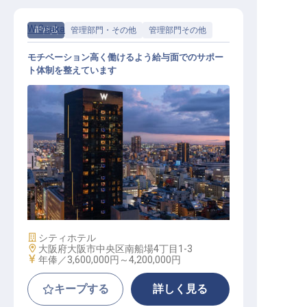
W Osaka
正社員
管理部門・その他
管理部門その他
モチベーション高く働けるよう給与面でのサポー
ト体制を整えています
オペレーター
施設業態
シティホテル
勤務地
大阪府大阪市中央区南船場4丁目1-3
給与
年俸／3,600,000円～
4,200,000円
キープする
詳しく見る