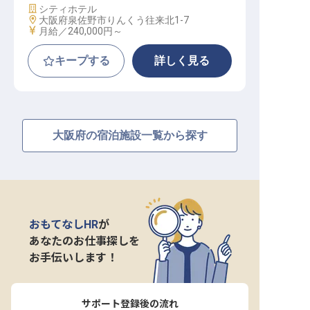
施設業態
シティホテル
勤務地
大阪府泉佐野市りんくう往来北1-7
給与
月給／240,000円～
キープする
詳しく見る
大阪府の宿泊施設一覧から探す
おもてなしHR
が
あなたのお仕事探しを
お手伝いします！
サポート登録後の流れ