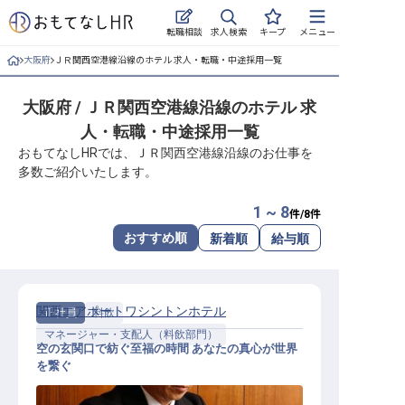
求人検索
転職相談
キープ
メニュー
大阪府
ＪＲ関西空港線沿線のホテル 求人・転職・中途採用一覧
ログイン
大阪府 / ＪＲ関西空港線沿線のホテル 求
求人・施設を探す
人・転職・中途採用一覧
キープした求人
おもてなしHRでは、ＪＲ関西空港線沿線のお仕事を
多数ご紹介いたします。
就職・転職 合同説明会
1 ~ 8
件/
8
件
おもてなしHRについて
おすすめ順
新着順
給与順
ご利用の流れ
関西エアポートワシントンホテル
正社員
料飲
よくある質問
マネージャー・支配人（料飲部門）
空の玄関口で紡ぐ至福の時間 あなたの真心が世界
ホテル・宿泊業界情報コラム
を繋ぐ