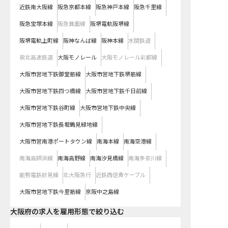
近鉄南大阪線
阪急京都本線
阪急神戸本線
阪急千里線
阪急宝塚本線
阪急箕面線
阪堺電軌阪堺線
阪堺電軌上町線
阪神なんば線
阪神本線
水間鉄道
泉北高速鉄道
大阪モノレール
大阪モノレール彩都線
大阪市営地下鉄御堂筋線
大阪市営地下鉄堺筋線
大阪市営地下鉄四つ橋線
大阪市営地下鉄千日前線
大阪市営地下鉄谷町線
大阪市営地下鉄中央線
大阪市営地下鉄長堀鶴見緑地線
大阪市営南港ポートタウン線
南海本線
南海空港線
南海高師浜線
南海高野線
南海汐見橋線
南海多奈川線
能勢電鉄妙見線
北大阪急行
近鉄西信貴ケーブル
大阪市営地下鉄今里筋線
京阪中之島線
大阪府の求人を雇用形態で絞り込む