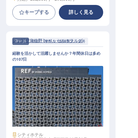
キープする
詳しく見る
レフ関空泉佐野 byベッセルホテルズ
正社員
宿泊
支配人・副支配人・女将
経験を活かして活躍しませんか？年間休日は多め
の107日
支配人・副支配人候補
施設業態
シティホテル