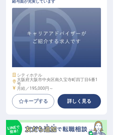
給与面が充実しています
ホテルフロントスタッフ
施設業態
シティホテル
大阪府大阪市中央区南久宝寺町四丁目6番1
勤務地
号
給与
月給／195,000円～
キープする
詳しく見る