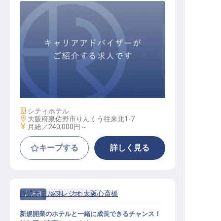
フロント
施設業態
シティホテル
勤務地
大阪府泉佐野市りんくう往来北1-7
給与
月給／240,000円～
キープする
詳しく見る
静鉄ホテルプレジオ 大阪心斎橋
正社員
宿泊
フロント
新規開業のホテルと一緒に成長できるチャンス！