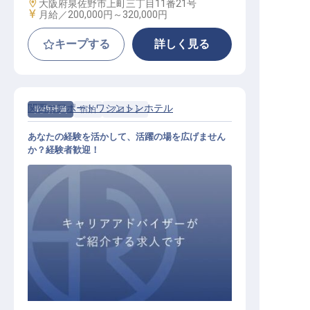
勤務地
大阪府泉佐野市上町三丁目11番21号
給与
月給／200,000円～
320,000円
キープする
詳しく見る
関西エアポートワシントンホテル
契約社員
宿泊
フロント
あなたの経験を活かして、活躍の場を広げません
か？経験者歓迎！
フロント