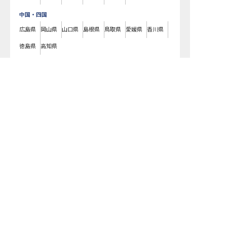
中国・四国
広島県
岡山県
山口県
島根県
鳥取県
愛媛県
香川県
徳島県
高知県
九州・沖縄
転職サポートに申し込む
無料
福岡県
熊本県
鹿児島県
長崎県
大分県
宮崎県
佐賀県
沖縄県
ＪＲ関西空港線(大阪府内)沿線
のホテル・旅館の求人一覧です。ラグジュ
アリーホテルやビジネスホテル、老舗旅館や温泉旅館などの様々な宿泊施
設はもちろん、仲居さんや支配人、フロントやコンシェルジュ、料理長や
パティシエ、ブライダルコーディネーターまで、宿泊業界のあらゆる職種
の求人をご用意しています。気になるホテル・旅館の求人があれば、まず
はご登録いただくか電話やメールでお問い合わせください。ＪＲ関西空港
線沿線のホテル・旅館の求人/採用情報に精通したキャリアアドバイザー
が、あなたに最適な求人をご紹介いたします。ＪＲ関西空港線沿線のホテ
ル・旅館の求人・就職・転職なら【おもてなしHR】