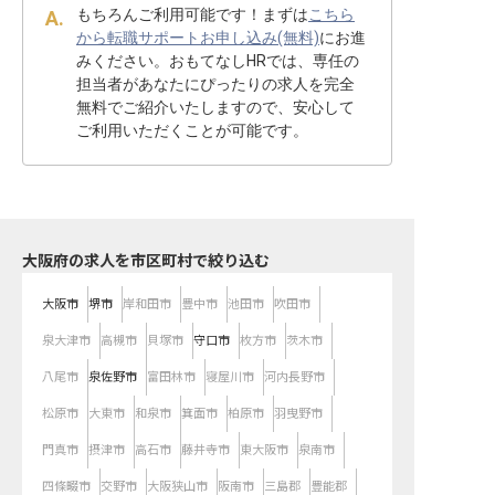
もちろんご利用可能です！まずは
こちら
から転職サポートお申し込み(無料)
にお進
みください。おもてなしHRでは、専任の
担当者があなたにぴったりの求人を完全
無料でご紹介いたしますので、安心して
ご利用いただくことが可能です。
大阪府の求人を市区町村で絞り込む
大阪市
堺市
岸和田市
豊中市
池田市
吹田市
泉大津市
高槻市
貝塚市
守口市
枚方市
茨木市
八尾市
泉佐野市
富田林市
寝屋川市
河内長野市
松原市
大東市
和泉市
箕面市
柏原市
羽曳野市
門真市
摂津市
高石市
藤井寺市
東大阪市
泉南市
四條畷市
交野市
大阪狭山市
阪南市
三島郡
豊能郡