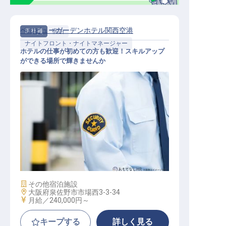
ベルビューガーデンホテル関西空港
正社員
宿泊
ナイトフロント・ナイトマネージャー
ホテルの仕事が初めての方も歓迎！スキルアップ
ができる場所で輝きませんか
ナイトフロント
施設業態
その他宿泊施設
勤務地
大阪府泉佐野市市場西3-3-34
給与
月給／240,000円～
キープする
詳しく見る