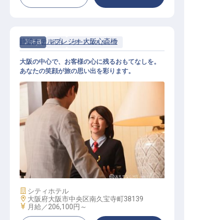
静鉄ホテルプレジオ 大阪心斎橋
正社員
宿泊
サービススタッフ
大阪の中心で、お客様の心に残るおもてなしを。
あなたの笑顔が旅の思い出を彩ります。
フロントスタッフ
施設業態
シティホテル
勤務地
大阪府大阪市中央区南久宝寺町38139
給与
月給／206,100円～