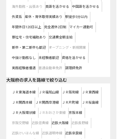
海外勤務・出張あり
英語を活かせる
中国語を活かせる
外資系
産休・育休取得実績あり
駅徒歩5分以内
年間休日120日以上
完全週休2日制
マイカー通勤可
寮社宅・住宅補助あり
交通費全額支給
新卒・第二新卒も歓迎
オープニング・新規開業
中抜け勤務なし
未経験者歓迎
資格を活かせる
実務経験者優遇
普通自動車免許
調理師免許
大阪府
の求人を路線で絞り込む
ＪＲ東海道本線
ＪＲ福知山線
ＪＲ阪和線
ＪＲ東西線
ＪＲ関西本線
ＪＲ関西空港線
ＪＲ片町線
ＪＲ桜島線
ＪＲ大阪環状線
ＪＲおおさか東線
京阪本線
京阪交野線
近鉄信貴線
近鉄大阪線
近鉄長野線
近鉄けいはんな線
近鉄道明寺線
近鉄奈良線