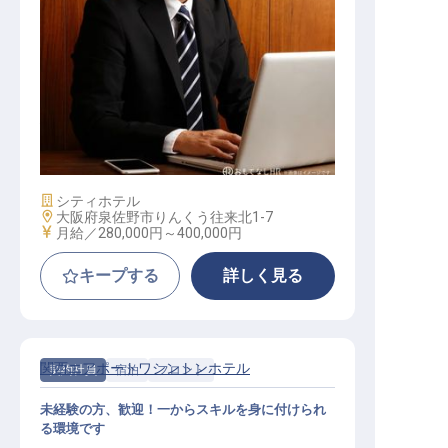
転職サポートに申し込む
無料
採用をお考えの企業様へ
料飲部門（レストランなど）の運営
・管理職候補
施設業態
シティホテル
勤務地
大阪府泉佐野市りんくう往来北1-7
給与
月給／280,000円～
400,000円
キープする
詳しく見る
関西エアポートワシントンホテル
契約社員
宿泊
フロント
未経験の方、歓迎！一からスキルを身に付けられ
る環境です