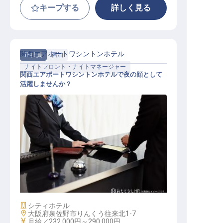
キープする
詳しく見る
関西エアポートワシントンホテル
正社員
宿泊
ナイトフロント・ナイトマネージャー
関西エアポートワシントンホテルで夜の顔として
活躍しませんか？
ナイトフロント
施設業態
シティホテル
勤務地
大阪府泉佐野市りんくう往来北1-7
給与
月給／232,000円～
290,000円