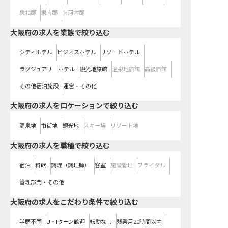
泉北郡
泉南郡
南河内郡
大阪府の求人を業態で絞り込む
シティホテル
ビジネスホテル
リゾートホテル
ラグジュアリーホテル
観光地旅館
温泉地旅館
高級旅館
その他宿泊施設
運営・その他
大阪府の求人をロケーションで絞り込む
温泉地
市街地
観光地
スキー場
リゾート地
大阪府の求人を職種で絞り込む
宿泊
料飲
調理（調理師）
客室
施設管理
ブライダル
管理部門・その他
大阪府の求人をこだわり条件で絞り込む
学歴不問
U・Iターン歓迎
転勤なし
残業月20時間以内