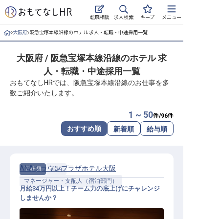
求人検索
転職相談
キープ
メニュー
大阪府
阪急宝塚本線沿線のホテル 求人・転職・中途採用一覧
ログイン
大阪府 / 阪急宝塚本線沿線のホテル 求
求人・施設を探す
人・転職・中途採用一覧
キープした求人
おもてなしHRでは、阪急宝塚本線沿線のお仕事を多
数ご紹介いたします。
就職・転職 合同説明会
1 ~ 50
件/
96
件
おもてなしHRについて
おすすめ順
新着順
給与順
ご利用の流れ
ANAクラウンプラザホテル大阪
正社員
宿泊
よくある質問
マネージャー・支配人（宿泊部門）
月給34万円以上！チーム力の底上げにチャレンジ
ホテル・宿泊業界情報コラム
しませんか？