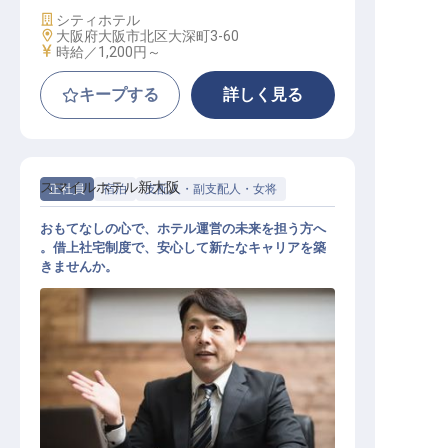
施設業態
シティホテル
勤務地
大阪府大阪市北区大深町3-60
給与
時給／1,200円～
キープする
詳しく見る
スマイルホテル新大阪
正社員
宿泊
支配人・副支配人・女将
おもてなしの心で、ホテル運営の未来を担う方へ
。借上社宅制度で、安心して新たなキャリアを築
きませんか。
支配人候補