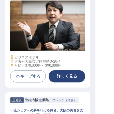
ホテル支配人
施設業態
ビジネスホテル
勤務地
大阪府大阪市北区豊崎3-20-4
給与
月給／370,000円～
390,000円
キープする
詳しく見る
ライズホテル大阪北新地
正社員
調理（調理師）
フレンチ（洋食）
一流シェフへの夢を叶える舞台、大阪の美食を支