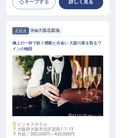
キープする
詳しく見る
ライズホテル大阪北新地
正社員
料飲
ソムリエ
極上の一杯で紡ぐ感動と出会い 大阪の夜を彩るワ
インの物語
ライズホテル北新地（アントレーズ
） ソムリエ
施設業態
ビジネスホテル
勤務地
大阪府大阪市北区堂島1-1-13
給与
月給／300,000円～
450,000円