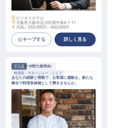
施設業態
ビジネスホテル
勤務地
大阪府大阪市淀川区西中島6-1-11
給与
月給／350,000円～
400,000円
キープする
詳しく見る
ニューオーサカホテル
正社員
調理（調理師）
料理長・マネージャー・シェフ
あなたの経験と情熱で、お客様に感動を。新たな
舞台で料理長候補として輝きませんか。