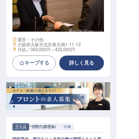
レベニューマネージャー
施設業態
運営・その他
勤務地
大阪府大阪市北区東天満1-11-13
給与
月給／360,000円～
420,000円
キープする
詳しく見る
ニューオーサカホテル
正社員
調理（調理師）
中華