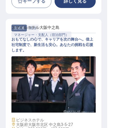
キープする
詳しく見る
スマイルホテル大阪中之島
正社員
宿泊
マネージャー・支配人（宿泊部門）
おもてなしの心で、キャリアを次の舞台へ。借上
社宅制度で、新生活も安心。あなたの挑戦を応援
します。
ホテル副支配人・マネージャー候補
施設業態
ビジネスホテル
勤務地
大阪府大阪市北区 中之島3-5-27