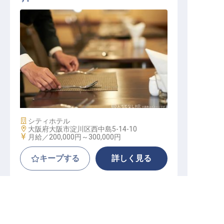
レストランホールスタッフ
施設業態
シティホテル
勤務地
大阪府大阪市淀川区西中島5-14-10
給与
月給／200,000円～
300,000円
キープする
詳しく見る
転職サポートに申し込む
無料
大阪オフィス
正社員
宿泊
サービススタッフ