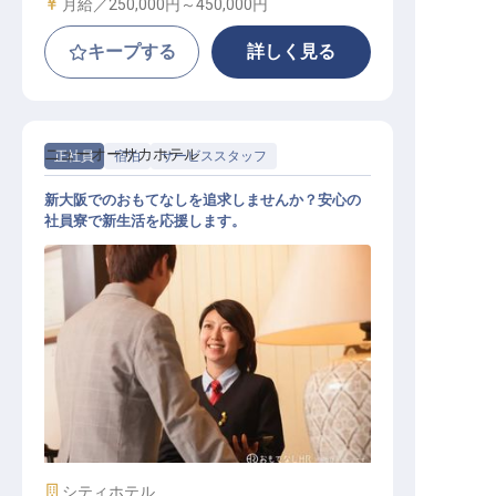
給与
月給／250,000円～
450,000円
キープする
詳しく見る
ニューオーサカホテル
正社員
宿泊
サービススタッフ
新大阪でのおもてなしを追求しませんか？安心の
社員寮で新生活を応援します。
フロント・接客係
施設業態
シティホテル