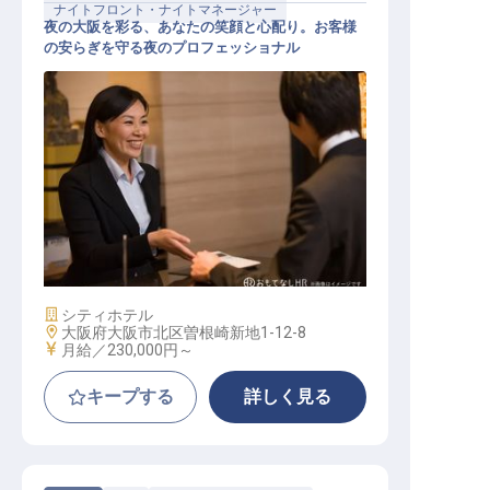
ナイトフロント・ナイトマネージャー
夜の大阪を彩る、あなたの笑顔と心配り。お客様
の安らぎを守る夜のプロフェッショナル
フロントナイトスタッフ
施設業態
シティホテル
勤務地
大阪府大阪市北区曽根崎新地1-12-8
給与
月給／230,000円～
キープする
詳しく見る