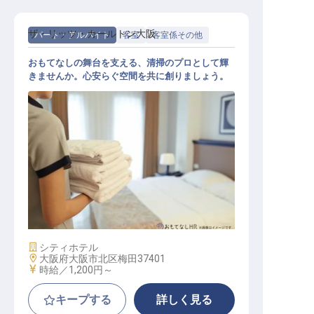
ザ・リッツ・カールトン大阪
パート・アルバイト
客室
客室係その他
おもてなしの舞台を支える、清掃のプロとして輝
きませんか。心安らぐ空間を共に創りましょう。
宿泊部フィットネスSPA、プールエ
リア清掃員
施設業態
シティホテル
勤務地
大阪府大阪市北区梅田37401
給与
時給／1,200円～
キープする
詳しく見る