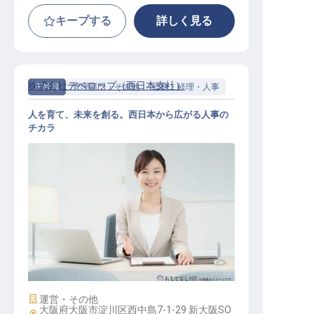
キープする
詳しく見る
株式会社デベロップ（西日本支社）
正社員
管理部門・その他
総務・経理・人事
人を育て、未来を創る。西日本から広がる人事の
チカラ
【西日本支社】人事
施設業態
運営・その他
大阪府大阪市淀川区西中島7-1-29 新大阪SO
勤務地