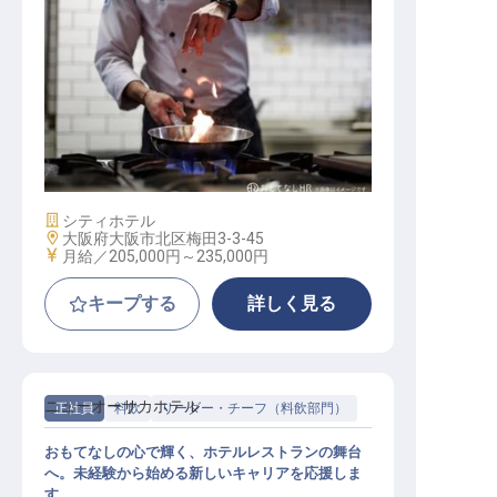
和食・洋食の調理スタッフ
施設業態
シティホテル
勤務地
大阪府大阪市北区梅田3-3-45
給与
月給／205,000円～
235,000円
キープする
詳しく見る
ニューオーサカホテル
正社員
料飲
リーダー・チーフ（料飲部門）
おもてなしの心で輝く、ホテルレストランの舞台
へ。未経験から始める新しいキャリアを応援しま
す。