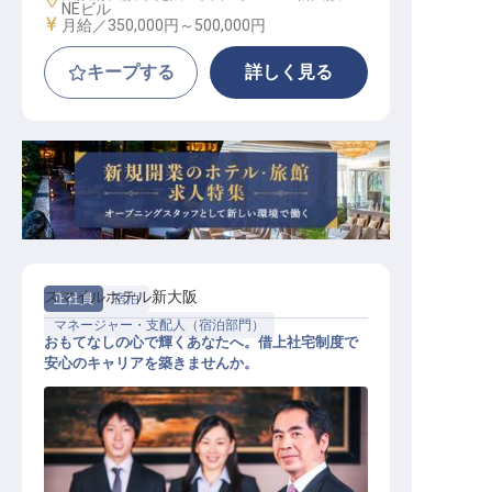
NEビル
給与
月給／350,000円～
500,000円
キープする
詳しく見る
スマイルホテル新大阪
正社員
宿泊
マネージャー・支配人（宿泊部門）
おもてなしの心で輝くあなたへ。借上社宅制度で
安心のキャリアを築きませんか。