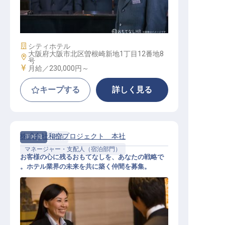
フロントナイトスタッフ
施設業態
シティホテル
大阪府大阪市北区曽根崎新地1丁目12番地8
勤務地
号
給与
月給／230,000円～
キープする
詳しく見る
株式会社和空プロジェクト 本社
正社員
宿泊
マネージャー・支配人（宿泊部門）
お客様の心に残るおもてなしを、あなたの戦略で
。ホテル業界の未来を共に築く仲間を募集。