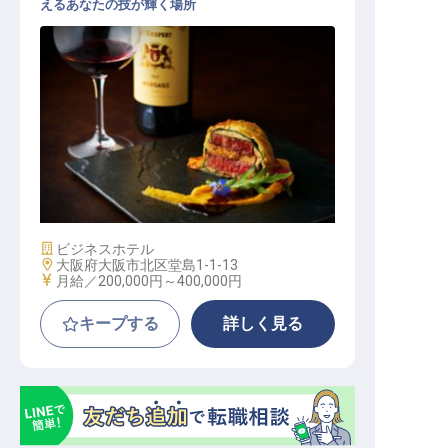
えるあなたの技が輝く場所
【成長志向強めな方向け】洋食調理
施設業態
ビジネスホテル
勤務地
大阪府大阪市北区堂島1-1-13
給与
月給／200,000円～
400,000円
キープする
詳しく見る