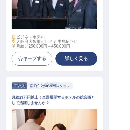
ホテル副支配人・マネージャー候補
施設業態
ビジネスホテル
勤務地
大阪府大阪市淀川区 西中島6-1-11
給与
月給／250,000円～
450,000円
キープする
詳しく見る
相鉄フレッサイン 淀屋橋
正社員
宿泊
サービススタッフ
月給23万円以上！全国展開するホテルの総合職と
して活躍しませんか？