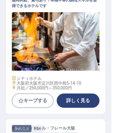
随時昇給、賞与あり！本格中華の調理スキルを習
得できるホテルです
中華調理スタッフ
施設業態
シティホテル
勤務地
大阪府大阪市淀川区西中島5-14-10
給与
月給／250,000円～
350,000円
キープする
詳しく見る
ホテルモントレ ル・フレール大阪
契約社員
宿泊