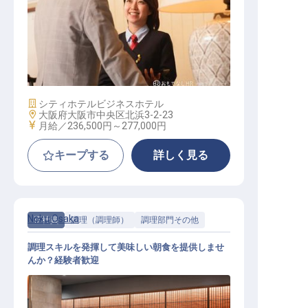
総合職（ホテル運営業務）
施設業態
シティホテル
ビジネスホテル
勤務地
大阪府大阪市中央区北浜3-2-23
給与
月給／236,500円～
277,000円
キープする
詳しく見る
Noku Osaka
正社員
調理（調理師）
調理部門その他
調理スキルを発揮して美味しい朝食を提供しませ
んか？経験者歓迎