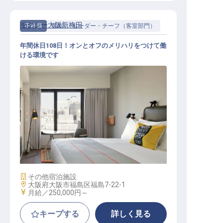
モクシー大阪新梅田
正社員
客室
リーダー・チーフ（客室部門）
年間休日108日！オンとオフのメリハリをつけて働
ける環境です
ハウスキーピングスーパーバイザー
施設業態
その他宿泊施設
勤務地
大阪府大阪市福島区福島7-22-1
給与
月給／250,000円～
キープする
詳しく見る