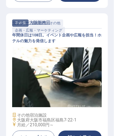
モクシー大阪新梅田
正社員
管理部門・その他
企画・広報・マーケティング
年間休日は108日。イベント企画や広報を担当！ホ
テルの魅力を発信します
セールス＆マーケティング
施設業態
その他宿泊施設
勤務地
大阪府大阪市福島区福島7-22-1
給与
月給／210,000円～