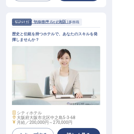
リーガロイヤルホテル（大阪）
契約社員
管理部門・その他
事務職
歴史と伝統を持つホテルで、あなたのスキルを発
揮しませんか？
メンバーシップ・カスタマーサービ
ス事務局運営
施設業態
シティホテル
勤務地
大阪府大阪市北区中之島5-3-68
給与
月給／200,000円～
270,000円