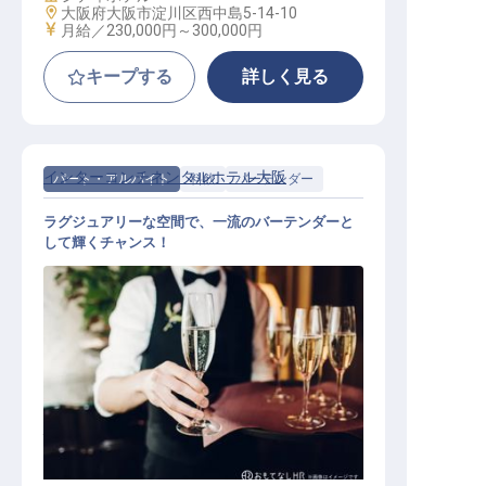
勤務地
大阪府大阪市淀川区西中島5-14-10
給与
月給／230,000円～
300,000円
キープする
詳しく見る
インターコンチネンタルホテル大阪
パート・アルバイト
料飲
バーテンダー
ラグジュアリーな空間で、一流のバーテンダーと
して輝くチャンス！
バーテンダー