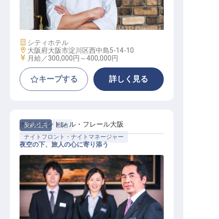
中華調理（料理長候補）【ニューオ
ーサカホテル】
施設業態
シティホテル
勤務地
大阪府大阪市淀川区西中島5-14-10
給与
月給／300,000円～
400,000円
キープする
詳しく見る
ホテルモントレ ル・フレール大阪
契約社員
宿泊
ナイトフロント・ナイトマネージャー
夜空の下、旅人の心に寄り添う