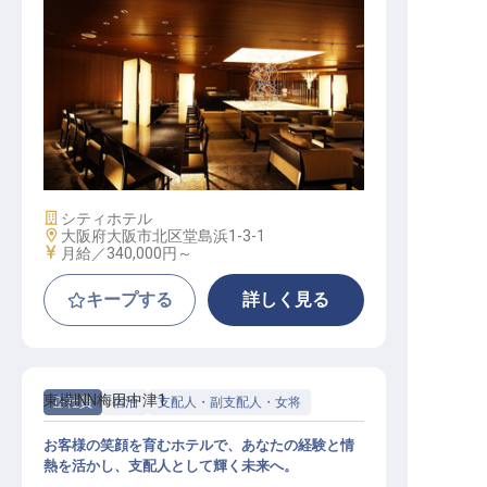
転職サポートに申し込む
無料
採用をお考えの企業様へ
宿泊マネージャー
施設業態
シティホテル
勤務地
大阪府大阪市北区堂島浜1-3-1
給与
月給／340,000円～
キープする
詳しく見る
東横INN梅田中津1
正社員
宿泊
支配人・副支配人・女将
お客様の笑顔を育むホテルで、あなたの経験と情
熱を活かし、支配人として輝く未来へ。