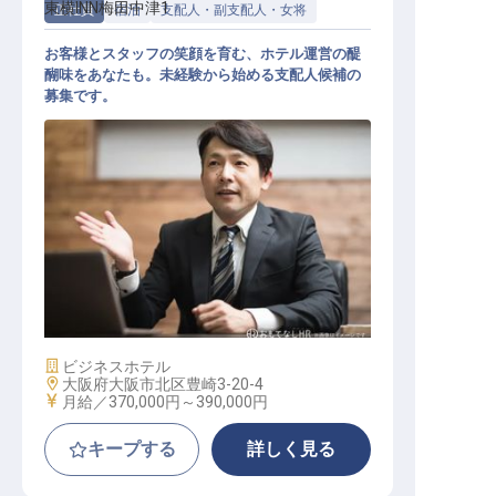
東横INN梅田中津1
正社員
宿泊
支配人・副支配人・女将
お客様とスタッフの笑顔を育む、ホテル運営の醍
醐味をあなたも。未経験から始める支配人候補の
募集です。
ホテル支配人
施設業態
ビジネスホテル
勤務地
大阪府大阪市北区豊崎3-20-4
給与
月給／370,000円～
390,000円
キープする
詳しく見る