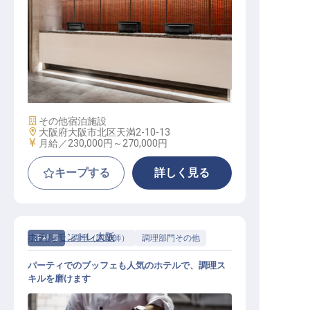
調理スタッフ
施設業態
その他宿泊施設
勤務地
大阪府大阪市北区天満2-10-13
給与
月給／230,000円～
270,000円
キープする
詳しく見る
ホテルモントレ大阪
正社員
調理（調理師）
調理部門その他
パーティでのブッフェも人気のホテルで、調理ス
キルを磨けます