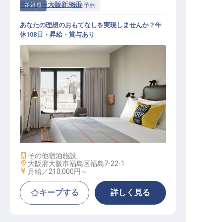
モクシー大阪新梅田
正社員
宿泊
宿泊予約
あなたの理想のおもてなしを実現しませんか？年
休108日・昇給・賞与あり
予約スタッフ
施設業態
その他宿泊施設
勤務地
大阪府大阪市福島区福島7-22-1
給与
月給／210,000円～
キープする
詳しく見る