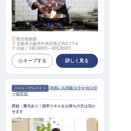
調理スタッフ
施設業態
観光地旅館
勤務地
大阪府大阪市中央区島之内2-17-4
給与
月給／240,000円～
400,000円
キープする
詳しく見る
ホリデイ・インエクスプレス大阪シティセンタ
パート・アルバイト
料飲
レストランサービス
ー御堂筋
昇給・賞与あり！語学スキルをお持ちの方は活か
せます