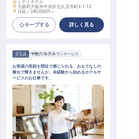
施設業態
シティホテル
勤務地
大阪府大阪市中央区北久宝寺町4-1-12
給与
月給／240,000円～
キープする
詳しく見る
ニューオーサカホテル
正社員
料飲
レストランサービス
お客様の笑顔を間近で感じられる、おもてなしの
舞台で輝きませんか。未経験から始めるホテルサ
ービスのお仕事です。
宴会サービススタッフ