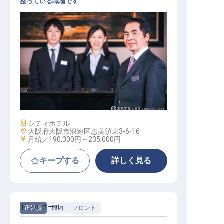
整っている職場です
サービススタッフ
施設業態
シティホテル
勤務地
大阪府大阪市浪速区恵美須東3-6-16
給与
月給／190,300円～
235,000円
キープする
詳しく見る
ドンルクール
正社員
宿泊
フロント