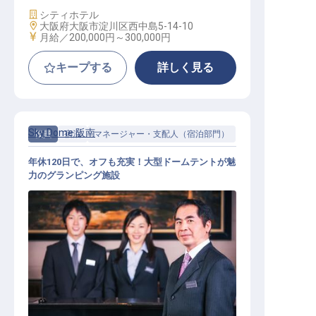
施設業態
シティホテル
勤務地
大阪府大阪市淀川区西中島5-14-10
給与
月給／200,000円～
300,000円
キープする
詳しく見る
Sky Dome 阪南
役員
宿泊
マネージャー・支配人（宿泊部門）
年休120日で、オフも充実！大型ドームテントが魅
力のグランピング施設
支配人候補（グランピング運営）