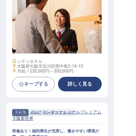
フロント・接客係
施設業態
シティホテル
勤務地
大阪府大阪市淀川区西中島5-14-10
給与
月給／230,000円～
300,000円
キープする
詳しく見る
ホテルウィングインターナショナルプレミアム
正社員
宿泊
サービススタッフ
大阪新世界
研修あり！福利厚生が充実し、働きやすい環境が