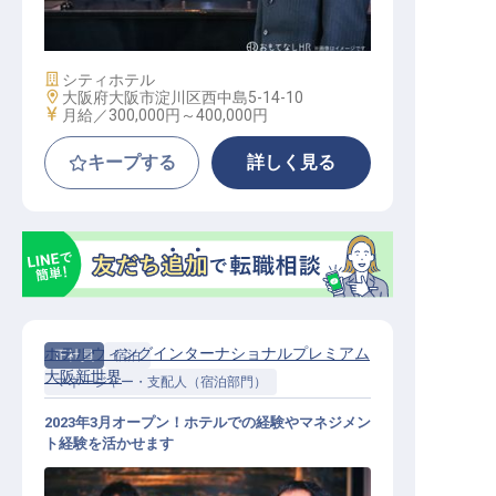
施設業態
シティホテル
勤務地
大阪府大阪市淀川区西中島5-14-10
給与
月給／300,000円～
400,000円
キープする
詳しく見る
ホテルウィングインターナショナルプレミアム
正社員
宿泊
大阪新世界
マネージャー・支配人（宿泊部門）
2023年3月オープン！ホテルでの経験やマネジメン
ト経験を活かせます