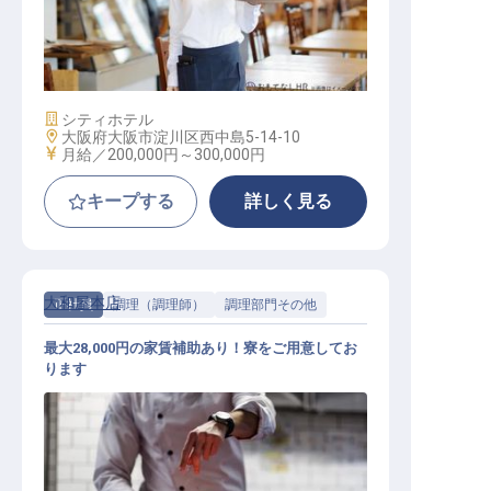
宴会サービス
施設業態
シティホテル
勤務地
大阪府大阪市淀川区西中島5-14-10
給与
月給／200,000円～
300,000円
キープする
詳しく見る
大和屋本店
正社員
調理（調理師）
調理部門その他
最大28,000円の家賃補助あり！寮をご用意してお
ります