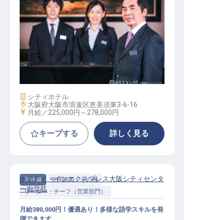
宿泊部門マネージャー
施設業態
シティホテル
勤務地
大阪府大阪市浪速区恵美須東3-6-16
給与
月給／225,000円～
278,000円
キープする
詳しく見る
ホリデイ・インエクスプレス大阪シティセンタ
正社員
管理部門・その他
ー御堂筋
リーダー・チーフ（営業部門）
月給380,000円！優遇あり！多様な語学スキルを発
揮できます