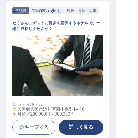
ニューオーサカホテル
正社員
管理部門・その他
総務・経理・人事
たくさんのゲストに寛ぎを提供するホテルで、一
緒に成長しませんか？
経理・総務スタッフ
施設業態
シティホテル
勤務地
大阪府大阪市淀川区西中島5-14-10
給与
月給／200,000円～
300,000円
キープする
詳しく見る