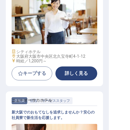
レストランサービス / パート・アル
バイト
施設業態
シティホテル
勤務地
大阪府大阪市中央区北久宝寺町4-1-12
給与
時給／1,200円～
キープする
詳しく見る
ニューオーサカホテル
正社員
宿泊
サービススタッフ
新大阪でのおもてなしを追求しませんか？安心の
社員寮で新生活を応援します。