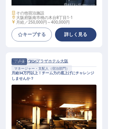
施設業態
その他宿泊施設
勤務地
大阪府阪南市桃の木台8丁目1-1
給与
月給／250,000円～
400,000円
キープする
詳しく見る
ANAクラウンプラザホテル大阪
正社員
宿泊
マネージャー・支配人（宿泊部門）
月給34万円以上！チーム力の底上げにチャレンジ
しませんか？