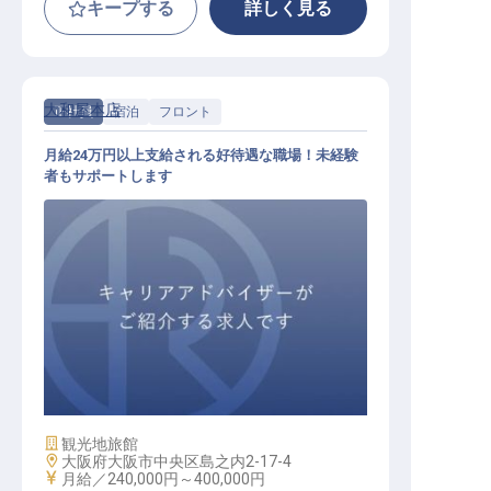
キープする
詳しく見る
大和屋本店
正社員
宿泊
フロント
月給24万円以上支給される好待遇な職場！未経験
者もサポートします
フロントスタッフ
施設業態
観光地旅館
勤務地
大阪府大阪市中央区島之内2-17-4
給与
月給／240,000円～
400,000円