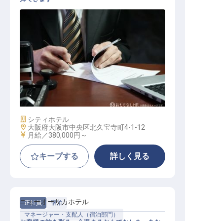
リーダー・チーフ（営業部門） / 正
社員
施設業態
シティホテル
勤務地
大阪府大阪市中央区北久宝寺町4-1-12
給与
月給／380,000円～
キープする
詳しく見る
ニューオーサカホテル
正社員
宿泊
マネージャー・支配人（宿泊部門）