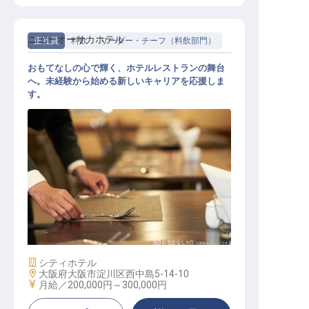
ニューオーサカホテル
正社員
料飲
リーダー・チーフ（料飲部門）
おもてなしの心で輝く、ホテルレストランの舞台
へ。未経験から始める新しいキャリアを応援しま
す。
レストランホールスタッフ
施設業態
シティホテル
勤務地
大阪府大阪市淀川区西中島5-14-10
給与
月給／200,000円～
300,000円