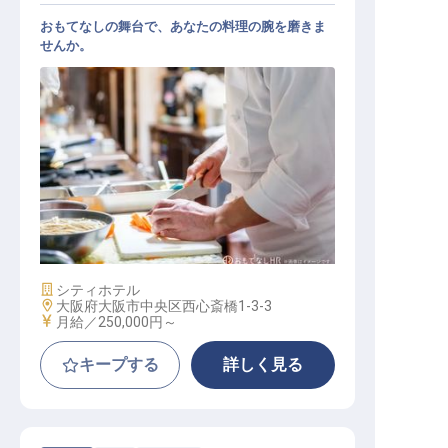
おもてなしの舞台で、あなたの料理の腕を磨きま
せんか。
調理
施設業態
シティホテル
勤務地
大阪府大阪市中央区西心斎橋1-3-3
給与
月給／250,000円～
キープする
詳しく見る