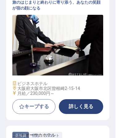
旅のはじまりと終わりに寄り添う、あなたの笑顔
が宿の顔になる
フロント
施設業態
ビジネスホテル
勤務地
大阪府大阪市北区曽根崎2-15-14
給与
月給／230,000円～
キープする
詳しく見る
ニューオーサカホテル
正社員
宿泊
フロント