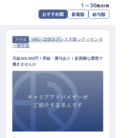
1 ~ 50
件/
51
件
転職サポートに申し込む
無料
おすすめ順
新着順
給与順
採用をお考えの企業様へ
ホリデイ・インエクスプレス大阪シティセンタ
正社員
宿泊
フロント
ー御堂筋
月給240,000円！昇給・賞与あり！多国籍な環境で
働きませんか
フロント / 正社員