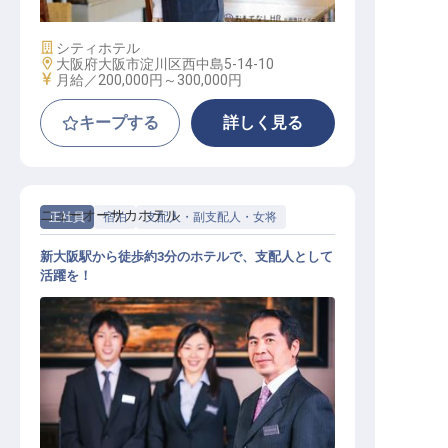
施設業態
シティホテル
勤務地
大阪府大阪市淀川区西中島5-14-10
給与
月給／200,000円～
300,000円
キープする
詳しく見る
ニューオーサカホテル
正社員
宿泊
支配人・副支配人・女将
新大阪駅から徒歩約3分のホテルで、支配人として
活躍を！
支配人