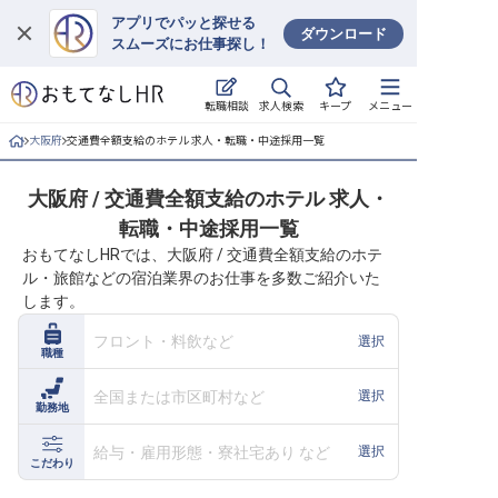
アプリでパッと探せる
ダウンロード
スムーズにお仕事探し！
ログイン
求人検索
転職相談
キープ
メニュー
求人・施設を探す
大阪府
交通費全額支給のホテル 求人・転職・中途採用一覧
キープした求人
大阪府 / 交通費全額支給のホテル 求人・
転職・中途採用一覧
就職・転職 合同説明会
おもてなしHRでは、大阪府 / 交通費全額支給のホテ
ル・旅館などの宿泊業界のお仕事を多数ご紹介いた
おもてなしHRについて
します。
ご利用の流れ
フロント・料飲など
選択
職種
よくある質問
全国または市区町村など
選択
勤務地
ホテル・宿泊業界情報コラム
給与・雇用形態・寮社宅あり など
選択
こだわり