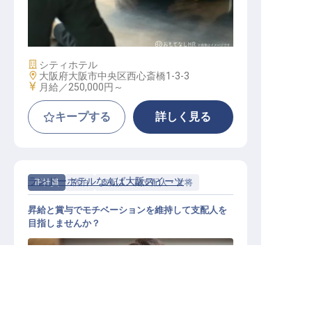
セールス
施設業態
シティホテル
勤務地
大阪府大阪市中央区西心斎橋1-3-3
給与
月給／250,000円～
キープする
詳しく見る
ランドーホテルなんば大阪スイーツ
正社員
宿泊
支配人・副支配人・女将
昇給と賞与でモチベーションを維持して支配人を
目指しませんか？
求人を紹介してもらう