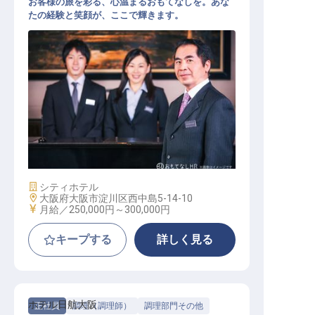
お客様の旅を彩る、心温まるおもてなしを。あな
たの経験と笑顔が、ここで輝きます。
フロント
施設業態
シティホテル
勤務地
大阪府大阪市淀川区西中島5-14-10
給与
月給／250,000円～
300,000円
キープする
詳しく見る
ホテル日航大阪
正社員
調理（調理師）
調理部門その他