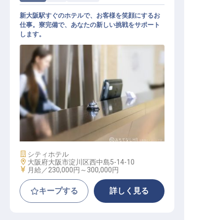
新大阪駅すぐのホテルで、お客様を笑顔にするお
仕事。寮完備で、あなたの新しい挑戦をサポート
します。
フロント接客係
施設業態
シティホテル
勤務地
大阪府大阪市淀川区西中島5-14-10
給与
月給／230,000円～
300,000円
キープする
詳しく見る