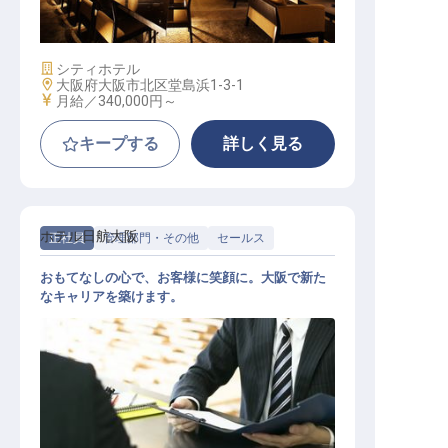
宿泊マネージャー
施設業態
シティホテル
勤務地
大阪府大阪市北区堂島浜1-3-1
給与
月給／340,000円～
キープする
詳しく見る
ホテル日航大阪
正社員
管理部門・その他
セールス
おもてなしの心で、お客様に笑顔に。大阪で新た
なキャリアを築けます。