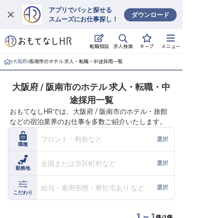
アプリでパッと探せる
ダウンロード
スムーズにお仕事探し！
ログイン
求人検索
転職相談
キープ
メニュー
求人・施設を探す
大阪府
阪南市のホテル 求人・転職・中途採用一覧
キープした求人
大阪府 / 阪南市のホテル 求人・転職・中
途採用一覧
就職・転職 合同説明会
おもてなしHRでは、大阪府 / 阪南市のホテル・旅館
などの宿泊業界のお仕事を多数ご紹介いたします。
おもてなしHRについて
フロント・料飲など
選択
職種
ご利用の流れ
全国または市区町村など
選択
勤務地
よくある質問
給与・雇用形態・寮社宅あり など
選択
ホテル・宿泊業界情報コラム
こだわり
1 ~ 1
件/
1
件