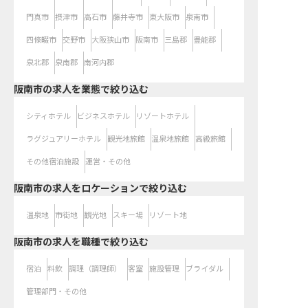
門真市
摂津市
高石市
藤井寺市
東大阪市
泉南市
四條畷市
交野市
大阪狭山市
阪南市
三島郡
豊能郡
泉北郡
泉南郡
南河内郡
阪南市の求人を業態で絞り込む
シティホテル
ビジネスホテル
リゾートホテル
ラグジュアリーホテル
観光地旅館
温泉地旅館
高級旅館
その他宿泊施設
運営・その他
阪南市の求人をロケーションで絞り込む
温泉地
市街地
観光地
スキー場
リゾート地
阪南市の求人を職種で絞り込む
宿泊
料飲
調理（調理師）
客室
施設管理
ブライダル
管理部門・その他