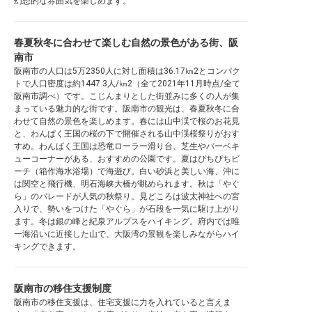
幻想的な雰囲気を楽しめます。
春夏秋冬に合わせて楽しむ自然の景色がある街、阪
南市
阪南市の人口は5万2350人に対し面積は36.17㎞2とコンパク
トで人口密度は約1447.3人/㎞2（全て2021年11月時点/全て
阪南市調べ）です。こじんまりとした街並みに多くの人が集
まっている魅力的な街です。阪南市の観光は、春夏秋冬に合
わせて自然の景色を楽しめます。春には山中渓で桜のお花見
と、わんぱく王国の桜の下で開催される山中渓桜祭りがおす
すめ。わんぱく王国は恐竜ローラー滑り台、芝生やバーベキ
ューコーナーがある、おすすめの公園です。夏はぴちぴちビ
ーチ（箱作海水浴場）で海遊び。白い砂浜と美しい海、沖に
は関空と飛行機、明石海峡大橋が眺められます。秋は「やぐ
ら」のパレードが人気の秋祭り。見どころは波太神社への宮
入りで、勢いをつけた「やぐら」が石段を一気に駆け上がり
ます。冬は銀の峰と紀泉アルプスをハイキング。府内では唯
一海沿いに近接した山で、大阪湾の景観を楽しみながらハイ
キングできます。
阪南市の移住支援制度
阪南市の移住支援は、住宅支援に力を入れていると言えま