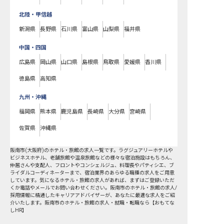
北陸・甲信越
新潟県
長野県
石川県
富山県
山梨県
福井県
中国・四国
広島県
岡山県
山口県
島根県
鳥取県
愛媛県
香川県
徳島県
高知県
九州・沖縄
福岡県
熊本県
鹿児島県
長崎県
大分県
宮崎県
佐賀県
沖縄県
阪南市
(
大阪府
)のホテル・旅館の求人一覧です。ラグジュアリーホテルや
ビジネスホテル、老舗旅館や温泉旅館などの様々な宿泊施設はもちろん、
仲居さんや支配人、フロントやコンシェルジュ、料理長やパティシエ、ブ
ライダルコーディネーターまで、宿泊業界のあらゆる職種の求人をご用意
しています。気になるホテル・旅館の求人があれば、まずはご登録いただ
くか電話やメールでお問い合わせください。阪南市のホテル・旅館の求人/
採用情報に精通したキャリアアドバイザーが、あなたに最適な求人をご紹
介いたします。阪南市のホテル・旅館の求人・就職・転職なら【おもてな
しHR】