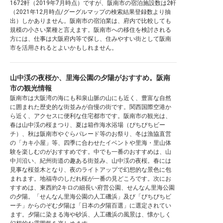
1672軒（2019年7月時点）ですが、阪南市の宿泊施設数は2軒
（2021年12月時点/グーグルマップの検索結果登録数より抽
出）しかありません。阪南市の宿泊業は、府内で比較しても
規模の小さい業種と言えます。阪南市への移住を検討される
方には、仕事は大阪府内等で探し、住みやすい街として阪南
市を活用されるとよいかもしれません。
山中渓の夜桜か、里海公園の夕陽がおすすめ。阪南
市の観光情報
阪南市は大阪湾の海にも和泉山脈の山にも近く、豊富な自然
に囲まれた歴史的な街並みが自慢の街です。関西国際空港か
ら近く、アクセスに便利な住宅都市です。阪南市の観光は、
春は山中渓の桜まつり、夏は箱作海水浴場（ぴちぴちビー
チ）、秋は阪南市やぐらパレード等のお祭り、冬は漁協直営
の「カキ小屋」等、四季に合わせたイベントや里海・里山体
験を楽しむのがおすすめです。中でも一番のおすすめは、山
中川沿い、紀州街道の趣ある街並み、山中渓の夜桜。春には
見事な桜並木となり、夜のライトアップで幻想的な景色に包
まれます。地福寺のしだれ桜が一番の見どころです。次にお
すすめは、東西約2キロの細長い府営公園、せんなん里海公園
の夕陽。「せんなん里海公園の人工磯浜」及び「ぴちぴちビ
ーチ」からのぞむ夕陽は「日本の夕陽百選」に選定されてい
ます。夕陽に染まる海や砂浜、人工磯浜の風景は、懐かしく