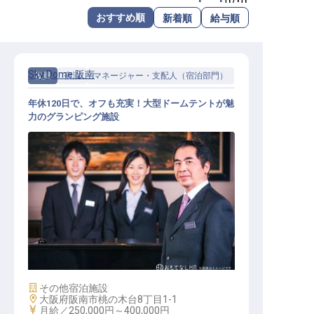
転職サポートに申し込む
おすすめ順
新着順
給与順
無料
採用をお考えの企業様へ
Sky Dome 阪南
役員
宿泊
マネージャー・支配人（宿泊部門）
年休120日で、オフも充実！大型ドームテントが魅
力のグランピング施設
支配人候補（グランピング運営）
施設業態
その他宿泊施設
勤務地
大阪府阪南市桃の木台8丁目1-1
給与
月給／250,000円～
400,000円