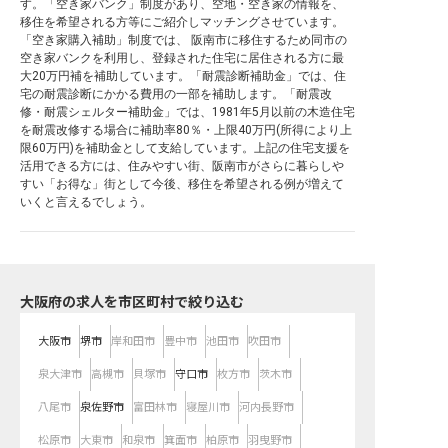
す。「空き家バンク」制度があり、空地・空き家の情報を、
移住を希望される方等にご紹介しマッチングさせています。
「空き家購入補助」制度では、 阪南市に移住するため同市の
空き家バンクを利用し、登録された住宅に居住される方に最
大20万円補を補助しています。「耐震診断補助金」では、住
宅の耐震診断にかかる費用の一部を補助します。「耐震改
修・耐震シェルター補助金」では、1981年5月以前の木造住宅
を耐震改修する場合に補助率80％・上限40万円(所得により上
限60万円)を補助金として支給しています。上記の住宅支援を
活用できる方には、住みやすい街、阪南市がさらに暮らしや
すい「お得な」街として今後、移住を希望される例が増えて
いくと言えるでしょう。
大阪府の求人を市区町村で絞り込む
大阪市
堺市
岸和田市
豊中市
池田市
吹田市
泉大津市
高槻市
貝塚市
守口市
枚方市
茨木市
八尾市
泉佐野市
富田林市
寝屋川市
河内長野市
松原市
大東市
和泉市
箕面市
柏原市
羽曳野市