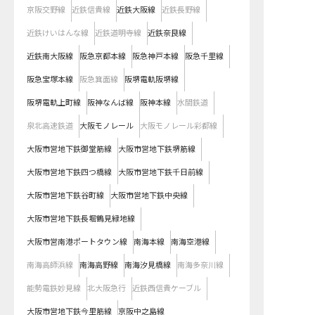
京阪交野線
近鉄信貴線
近鉄大阪線
近鉄長野線
近鉄けいはんな線
近鉄道明寺線
近鉄奈良線
近鉄南大阪線
阪急京都本線
阪急神戸本線
阪急千里線
阪急宝塚本線
阪急箕面線
阪堺電軌阪堺線
阪堺電軌上町線
阪神なんば線
阪神本線
水間鉄道
泉北高速鉄道
大阪モノレール
大阪モノレール彩都線
大阪市営地下鉄御堂筋線
大阪市営地下鉄堺筋線
大阪市営地下鉄四つ橋線
大阪市営地下鉄千日前線
大阪市営地下鉄谷町線
大阪市営地下鉄中央線
大阪市営地下鉄長堀鶴見緑地線
大阪市営南港ポートタウン線
南海本線
南海空港線
南海高師浜線
南海高野線
南海汐見橋線
南海多奈川線
能勢電鉄妙見線
北大阪急行
近鉄西信貴ケーブル
大阪市営地下鉄今里筋線
京阪中之島線