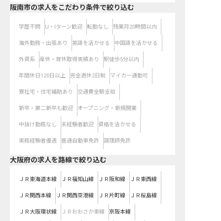
阪南市の求人をこだわり条件で絞り込む
学歴不問
U・Iターン歓迎
転勤なし
残業月20時間以内
海外勤務・出張あり
英語を活かせる
中国語を活かせる
外資系
産休・育休取得実績あり
駅徒歩5分以内
年間休日120日以上
完全週休2日制
マイカー通勤可
寮社宅・住宅補助あり
交通費全額支給
新卒・第二新卒も歓迎
オープニング・新規開業
中抜け勤務なし
未経験者歓迎
資格を活かせる
実務経験者優遇
普通自動車免許
調理師免許
大阪府
の求人を路線で絞り込む
ＪＲ東海道本線
ＪＲ福知山線
ＪＲ阪和線
ＪＲ東西線
ＪＲ関西本線
ＪＲ関西空港線
ＪＲ片町線
ＪＲ桜島線
ＪＲ大阪環状線
ＪＲおおさか東線
京阪本線