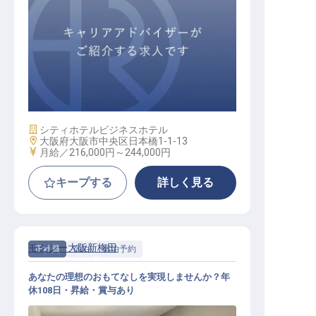
フロントスタッフ
施設業態
シティホテル
ビジネスホテル
勤務地
大阪府大阪市中央区日本橋1-1-13
給与
月給／216,000円～
244,000円
キープする
詳しく見る
モクシー大阪新梅田
正社員
宿泊
宿泊予約
あなたの理想のおもてなしを実現しませんか？年
休108日・昇給・賞与あり