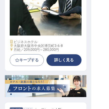
ホテル運営全般（マネージャー候補
）
施設業態
ビジネスホテル
勤務地
大阪府大阪市中央区博労町3-6-8
給与
月給／209,000円～
280,000円
キープする
詳しく見る