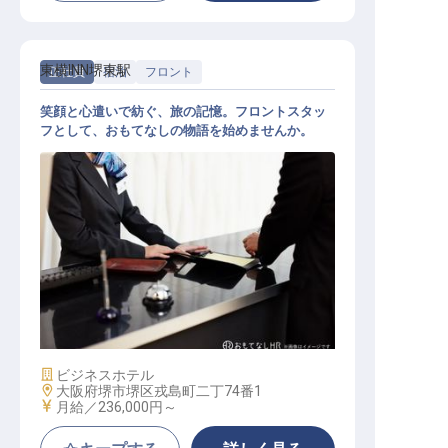
東横INN堺東駅
正社員
宿泊
フロント
笑顔と心遣いで紡ぐ、旅の記憶。フロントスタッ
フとして、おもてなしの物語を始めませんか。
フロント
施設業態
ビジネスホテル
勤務地
大阪府堺市堺区戎島町二丁74番1
給与
月給／236,000円～