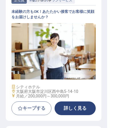
正社員
料飲
レストランサービス
未経験の方もOK！あたたかい接客でお客様に笑顔
をお届けしませんか？
宴会サービス
施設業態
シティホテル
勤務地
大阪府大阪市淀川区西中島5-14-10
給与
月給／200,000円～
300,000円
キープする
詳しく見る