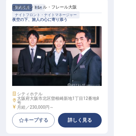
ホテルモントレ ル・フレール大阪
契約社員
宿泊
ナイトフロント・ナイトマネージャー
夜空の下、旅人の心に寄り添う
フロントナイトスタッフ
施設業態
シティホテル
大阪府大阪市北区曽根崎新地1丁目12番地8
勤務地
号
給与
月給／230,000円～
キープする
詳しく見る