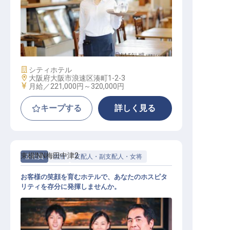
レストランサービススタッフ
施設業態
シティホテル
勤務地
大阪府大阪市浪速区湊町1-2-3
給与
月給／221,000円～
320,000円
キープする
詳しく見る
東横INN梅田中津2
正社員
宿泊
支配人・副支配人・女将
お客様の笑顔を育むホテルで、あなたのホスピタ
リティを存分に発揮しませんか。