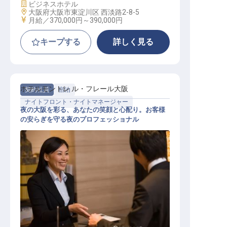
施設業態
ビジネスホテル
勤務地
大阪府大阪市東淀川区 西淡路2-8-5
給与
月給／370,000円～
390,000円
キープする
詳しく見る
ホテルモントレ ル・フレール大阪
契約社員
宿泊
ナイトフロント・ナイトマネージャー
夜の大阪を彩る、あなたの笑顔と心配り。お客様
の安らぎを守る夜のプロフェッショナル
フロントナイトスタッフ