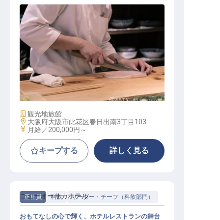
調理スタッフ
施設業態
観光地旅館
勤務地
大阪府⼤阪市此花区春⽇出南3丁⽬103
給与
月給／200,000円～
キープする
詳しく見る
ニューオーサカホテル
正社員
料飲
リーダー・チーフ（料飲部門）
おもてなしの心で輝く、ホテルレストランの舞台