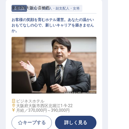
東横INN大阪心斎橋西
正社員
宿泊
支配人・副支配人・女将
お客様の笑顔を育むホテル運営。あなたの温かい
おもてなしの心で、新しいキャリアを築きません
か。
ホテル支配人
施設業態
ビジネスホテル
勤務地
大阪府大阪市西区北堀江1-9-22
給与
月給／370,000円～
390,000円
キープする
詳しく見る