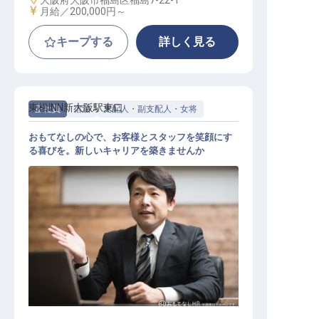
大阪府大阪市福島区福島7-22-1
給与
月給／200,000円～
キープする
詳しく見る
東横INN新大阪駅東口
正社員
宿泊
支配人・副支配人・女将
おもてなしの心で、お客様とスタッフを笑顔にす
る喜びを。新しいキャリアを築きませんか
支配人（東横INN新大阪駅東口）