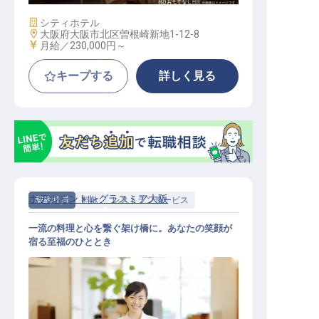
施設業態
シティホテル
勤務地
大阪府大阪市北区曽根崎新地1-12-8
給与
月給／230,000円～
キープする
詳しく見る
ホテルモントレグラスミア大阪
契約社員
料飲
レストランサービス
一流の料理と心を繋ぐ架け橋に。あなたの笑顔が
宿る至福のひととき