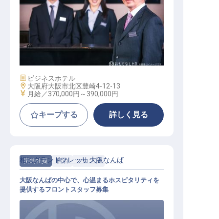
支配人（東横INN 梅田中津2）
施設業態
ビジネスホテル
勤務地
大阪府大阪市北区豊崎4-12-13
給与
月給／370,000円～
390,000円
キープする
詳しく見る
相鉄グランドフレッサ 大阪なんば
契約社員
宿泊
フロント
大阪なんばの中心で、心温まるホスピタリティを
提供するフロントスタッフ募集