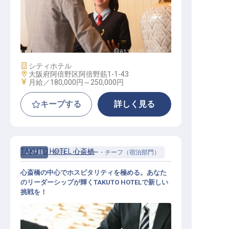
オペレーター
施設業態
シティホテル
勤務地
大阪府阿倍野区阿倍野筋1-1-43
給与
月給／180,000円～
250,000円
キープする
詳しく見る
TAKUTO HOTEL 心斎橋
正社員
宿泊
リーダー・チーフ（宿泊部門）
心斎橋の中心でホスピタリティを極める。あなた
のリーダーシップが輝くTAKUTO HOTELで新しい
挑戦を！