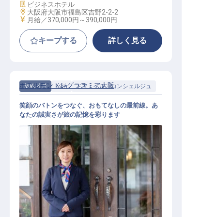
施設業態
ビジネスホテル
勤務地
大阪府大阪市福島区吉野2-2-2
給与
月給／370,000円～
390,000円
キープする
詳しく見る
ホテルモントレグラスミア大阪
契約社員
宿泊
ドア・ベル・コンシェルジュ
笑顔のバトンをつなぐ、おもてなしの最前線。あ
なたの誠実さが旅の記憶を彩ります
ベルスタッフ