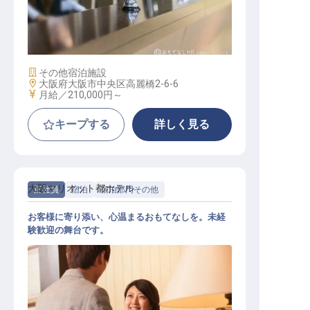
フロント
施設業態
その他宿泊施設
勤務地
大阪府大阪市中央区高麗橋2-6-6
給与
月給／210,000円～
キープする
詳しく見る
大阪マリオット都ホテル
正社員
宿泊
宿泊部門その他
お客様に寄り添い、心温まるおもてなしを。未経
験歓迎の舞台です。