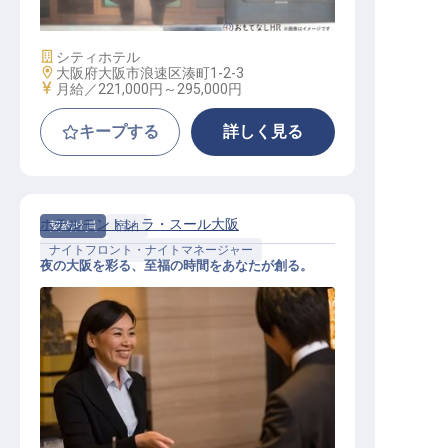
施設業態
シティホテル
勤務地
大阪府大阪市浪速区湊町1-2-3
給与
月給／221,000円～
295,000円
キープする
詳しく見る
ホテルモントレ ラ・スール大阪
契約社員
宿泊
ナイトフロント・ナイトマネージャー
夜の大阪を彩る、至福の時間をあなたが創る。