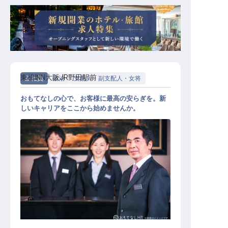
東横INN大阪JR野田駅前
正社員
宿泊
支配人・副支配人・女将
おもてなしの心で、お客様に最高の安らぎを。新
しいキャリアをここから始めませんか。
支配人候補（東横INN大阪JR野田駅
前）