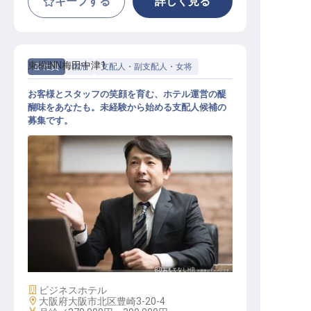
キープする
詳しく見る
東横INN梅田中津1
正社員
宿泊
支配人・副支配人・女将
お客様とスタッフの笑顔を育む、ホテル運営の醍
醐味をあなたも。未経験から始める支配人候補の
募集です。
ホテル支配人
施設業態
ビジネスホテル
勤務地
大阪府大阪市北区豊崎3-20-4