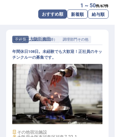
1 ~ 50
件/
67
件
転職サポートに申し込む
無料
おすすめ順
新着順
給与順
採用をお考えの企業様へ
モクシー大阪新梅田
正社員
調理（調理師）
調理部門その他
年間休日108日。未経験でも大歓迎！正社員のキッ
チンクルーの募集です。
キッチンクルー（調理スタッフ）
施設業態
その他宿泊施設
勤務地