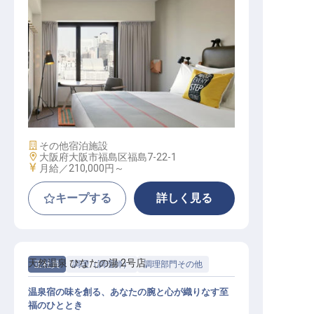
予約スタッフ
施設業態
その他宿泊施設
勤務地
大阪府大阪市福島区福島7-22-1
給与
月給／210,000円～
キープする
詳しく見る
天然温泉 ひなたの湯 2号店
正社員
調理（調理師）
調理部門その他
温泉宿の味を創る、あなたの腕と心が織りなす至
福のひととき