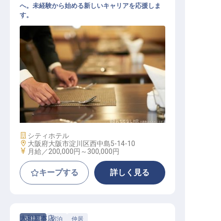
へ。未経験から始める新しいキャリアを応援しま
す。
レストランホールスタッフ
施設業態
シティホテル
勤務地
大阪府大阪市淀川区西中島5-14-10
給与
月給／200,000円～
300,000円
キープする
詳しく見る
大和屋本店
正社員
宿泊
仲居