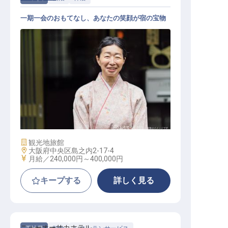
一期一会のおもてなし、あなたの笑顔が宿の宝物
仲居
施設業態
観光地旅館
勤務地
大阪府中央区島之内2-17-4
給与
月給／240,000円～
400,000円
キープする
詳しく見る
ニューオーサカホテル