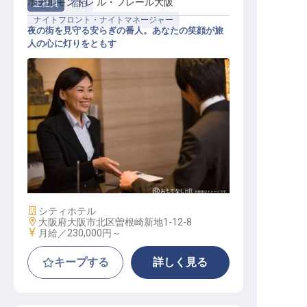
ホテルモントレ ル・フレール大阪
正社員
宿泊
ナイトフロント・ナイトマネージャー
夜の街を見守る安らぎの番人。あなたの笑顔が旅
人の心に灯りをともす
フロントナイトスタッフ
施設業態
シティホテル
勤務地
大阪府大阪市北区曽根崎新地1-12-8
給与
月給／230,000円～
キープする
詳しく見る