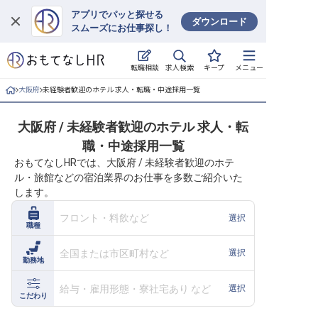
アプリでパッと探せる
ダウンロード
スムーズにお仕事探し！
ログイン
求人検索
転職相談
キープ
メニュー
求人・施設を探す
大阪府
未経験者歓迎のホテル 求人・転職・中途採用一覧
キープした求人
大阪府 / 未経験者歓迎のホテル 求人・転
職・中途採用一覧
就職・転職 合同説明会
おもてなしHRでは、大阪府 / 未経験者歓迎のホテ
ル・旅館などの宿泊業界のお仕事を多数ご紹介いた
おもてなしHRについて
します。
ご利用の流れ
フロント・料飲など
選択
職種
よくある質問
全国または市区町村など
選択
勤務地
ホテル・宿泊業界情報コラム
給与・雇用形態・寮社宅あり など
選択
こだわり