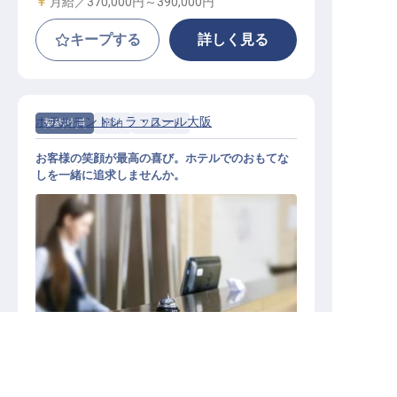
給与
月給／370,000円～
390,000円
キープする
詳しく見る
ホテルモントレ ラ・スール大阪
契約社員
宿泊
フロント
お客様の笑顔が最高の喜び。ホテルでのおもてな
しを一緒に追求しませんか。
フロントスタッフ/契約社員
求人を紹介してもらう
施設業態
シティホテル