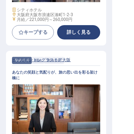
施設業態
シティホテル
勤務地
大阪府大阪市浪速区湊町1-2-3
給与
月給／221,000円～
260,000円
キープする
詳しく見る
ホテルモントレグラスミア大阪
契約社員
宿泊
宿泊予約
あなたの笑顔と気配りが、旅の思い出を彩る架け
橋に
宿泊予約スタッフ