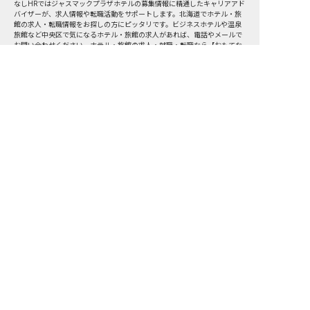
なしHRではジャスマックプラザホテルの募集情報に精通したキャリアアド
バイザーが、求人情報や転職活動をサポートします。北海道でホテル・旅
館の求人・転職情報をお探しの方にピッタリです。ビジネスホテルや温泉
旅館など
中央区
で気になるホテル・旅館の求人があれば、電話やメールで
お問い合わせください。ホテル・旅館の求人・就職・転職なら【おもてな
しHR】
おもてなしHR
が
あなたのお仕事探しを
お手伝いします！
サポート登録後の流れ
サポート

電話で

マッチする

企業と

内定

登録
ヒアリング
求人をご紹介
面接
入社
宿泊業界専任のキャリアアドバイザーがあなたの転
職活動を徹底サポート!