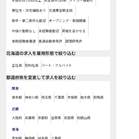
年間休日120日以上
完全週休2日制
マイカー通勤可
寮社宅・住宅補助あり
交通費全額支給
新卒・第二新卒も歓迎
オープニング・新規開業
中抜け勤務なし
未経験者歓迎
資格を活かせる
実務経験者優遇
普通自動車免許
調理師免許
北海道の求人を雇用形態で絞り込む
正社員
契約社員
パート・アルバイト
都道府県を変更して求人を絞り込む
関東
東京都
神奈川県
埼玉県
千葉県
茨城県
栃木県
群馬県
近畿
大阪府
兵庫県
京都府
滋賀県
奈良県
和歌山県
東海
愛知県
静岡県
岐阜県
三重県