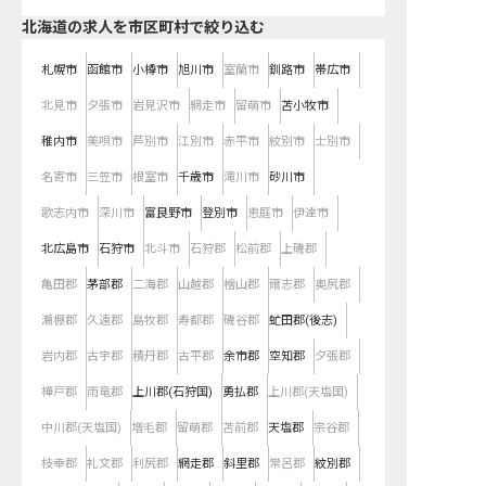
北海道の求人を市区町村で絞り込む
札幌市
函館市
小樽市
旭川市
室蘭市
釧路市
帯広市
北見市
夕張市
岩見沢市
網走市
留萌市
苫小牧市
稚内市
美唄市
芦別市
江別市
赤平市
紋別市
士別市
名寄市
三笠市
根室市
千歳市
滝川市
砂川市
歌志内市
深川市
富良野市
登別市
恵庭市
伊達市
北広島市
石狩市
北斗市
石狩郡
松前郡
上磯郡
亀田郡
茅部郡
二海郡
山越郡
檜山郡
爾志郡
奥尻郡
瀬棚郡
久遠郡
島牧郡
寿都郡
磯谷郡
虻田郡(後志)
岩内郡
古宇郡
積丹郡
古平郡
余市郡
空知郡
夕張郡
樺戸郡
雨竜郡
上川郡(石狩国)
勇払郡
上川郡(天塩国)
中川郡(天塩国)
増毛郡
留萌郡
苫前郡
天塩郡
宗谷郡
枝幸郡
礼文郡
利尻郡
網走郡
斜里郡
常呂郡
紋別郡