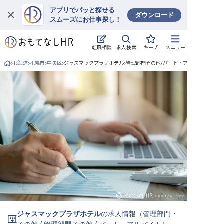
アプリでパッと探せる
ダウンロード
スムーズにお仕事探し！
ログイン
求人検索
転職相談
キープ
メニュー
求人・施設を探す
北海道
札幌市
中央区
ジャスマックプラザホテル
管理部門その他/パート・アルバイトの求人
キープした求人
就職・転職 合同説明会
おもてなしHRについて
ご利用の流れ
よくある質問
ホテル・宿泊業界情報コラム
ジャスマックプラザホテル
の求人情報（
管理部門・