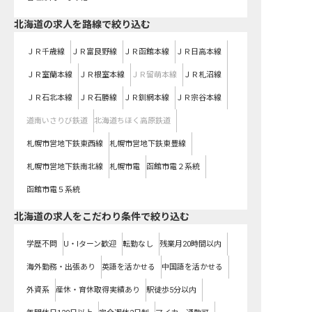
北海道
の求人を路線で絞り込む
ＪＲ千歳線
ＪＲ富良野線
ＪＲ函館本線
ＪＲ日高本線
ＪＲ室蘭本線
ＪＲ根室本線
ＪＲ留萌本線
ＪＲ札沼線
ＪＲ石北本線
ＪＲ石勝線
ＪＲ釧網本線
ＪＲ宗谷本線
道南いさりび鉄道
北海道ちほく高原鉄道
札幌市営地下鉄東西線
札幌市営地下鉄東豊線
札幌市営地下鉄南北線
札幌市電
函館市電２系統
函館市電５系統
北海道の求人をこだわり条件で絞り込む
学歴不問
U・Iターン歓迎
転勤なし
残業月20時間以内
海外勤務・出張あり
英語を活かせる
中国語を活かせる
外資系
産休・育休取得実績あり
駅徒歩5分以内