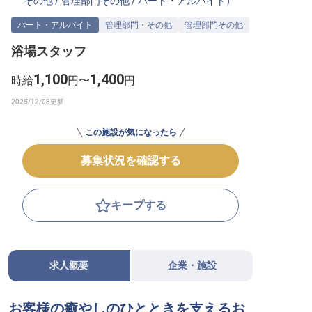
その他
/
管理部門その他
/
パート・アルバイト
）
転職サポートに申し込む
無料
パート・アルバイト
管理部門・その他
管理部門その他
浴場スタッフ
採用をお考えの企業様へ
1,100
1,400
時給
円〜
円
この施設が気になったら
募集状況を確認する
キープする
求人概要
企業・施設
お客様の癒やしのひとときを支えるお