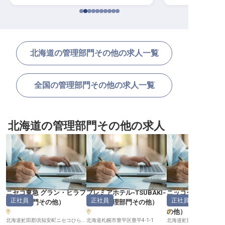
北海道の管理部門その他の求人一覧
全国の管理部門その他の求人一覧
北海道の管理部門その他の求人
ニセコ東急 グラン・ヒラフ
プレミアホテル‐TSUBAKI‐
ニッコースタイル
正社員
正社員
正社員
（
管理部門その他
）
札幌
（
管理部門その他
）
HANAZONO
の他
）
北海道虻田郡倶知安町ニセコひらふ1条2丁目9-1
北海道札幌市豊平区豊平4-1-1