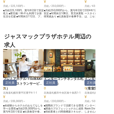
月給／225,100円～
月給／250,000円～
月給／435,000円～
■月給225,100円、賞与年2回で安定
■月給250,000円から、賞与年2回で
2024年12月に開業予定
収入 ■寮完備！Wi-Fiも利用でき新
安定 ■年間休日108日、育児休業取
ースタイルニセコHANAZ
生活を応援 ■年間休日112日、プラ
得実績あり ■社員食堂や食事手当で
は、ニセコの四季折々の
イベートも充実 ■スキー場運営に携
食費も安心 ■充実の福利厚生と表彰
した空間を提供していま
わるやりがいある仕事 ーー【北海
制度で成長を応援 ーー【お客様の
ルでは、IT部門の責任者で
道の大自然が育むおもてなしの心】
笑顔を創る、おもてなしの舞台】
課長を募集中。月給は435
北海道の雄大な自然に囲まれた職場
札幌の地で、お客様に心温まるひと
と好待遇。経験やスキル
で、お客様に最高の体験をお届けす
ときを提供するホテルでの洋食調理
映いたします。ホテルシ
るお仕事です。 スキー場リフトチ
ジャスマックプラザホテル周辺の
のお仕事です。 宴会や婚礼料理、
「OPERA」の使用経験
ケットオフィスでの接客や精算、レ
そしてレストランでの一皿一皿に、
顧客管理システムを扱っ
ンタルショップ、スキースクールな
あなたの技術と真心を込めてくださ
る方大歓迎！ご自身の経
求人
ど、多岐にわたる業務を通じて、お
い。 お客様の特別な日を彩る料
て当ホテルを盛り上げて
客様の笑顔を間近で見ることができ
理、日々の食事を豊かにする料理を
※この求人は2024年5月
ます。 訪れる方々にとって忘れら
通じて、忘れられない感動と笑顔を
情報です。
れない思い出となるよう、温かいお
創造するやりがいを感じていただけ
もてなしの心で接してください。
ます。 経験豊富な仲間と共に、最
自然の中で働く喜びを感じながら、
高のサービスを追求しませんか。
お客様との素敵な出会いを大切にで
ーー【働きやすさとキャリアアップ
きる環境です。 ーー【安心して長
を支える環境】 月給250,000円から
く働ける環境とキャリア】 安定し
の安定した給与に加え、年2回の賞
た月給に加え、年2回の賞与で日々
与で日々の頑張りをしっかり評価し
の頑張りをしっかり評価いたしま
ます。 年間休日108日、産前産後・
す。 また、倶知安町内にはアパー
育児休業の取得実績もあり、ライフ
プレミアホテル‐TSUBAKI‐
インターコンチネンタル札
インターコンチネ
ト寮が完備されており、Wi-Fiも利
ステージの変化にも柔軟に対応でき
正社員
正社員
正社員
札幌
（
レストランサービ
幌
（
購買
）
幌
（
マネージャー
用可能ですので、遠方からのご応募
る環境です。 社員食堂や食事手
も安心です。 年間休日112日とプラ
当、社員割引制度など、日々の生活
ス
）
（客室部門）
イベートの時間も大切にでき、心身
をサポートする福利厚生も充実。
ともに充実した毎日を送ることがで
北海道札幌市豊平区豊平4-1-1
あなたの調理師としてのキャリアを
北海道札幌市中央区南十条西1-1
北海道札幌市中央区 南10条
きます。 スキー場運営という専門
長く、安心して築いていけるよう、
性の高い業務を通じて、着実にスキ
会社全体で応援いたします。
月給／205,000円～
月給／230,000円～
月給／500,000円～
ルアップし、お客様に喜ばれるプロ
※2026年03月26日時点の情報です
フェッショナルとして長くご活躍い
■未経験からホテルのおもてなしを
■国際的ブランドで活躍できる環境
インターコンチネンタル
ただける環境がここにあります。
学べる環境 ■月給205,000円から、
■調達のプロフェッショナルに成長
Room Division Mana
賞与年2回で安定 ■社員食堂や食事
■供給業者との関係構築スキルが磨
しませんか？月給50万～