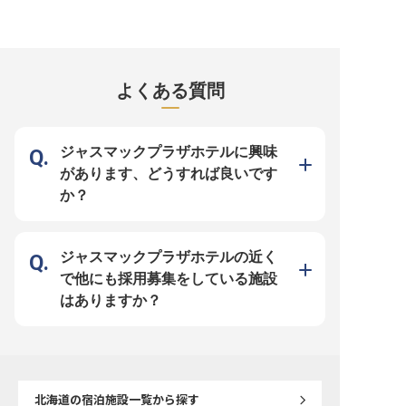
手当など充実の福利厚生 ■産休育休
ける ■ホテル品質を支える重要なポ
正社員募集。フロントオ
実績あり、長く安心して働ける ー
ジション ーー【一流ホテルの品質
ウスキーピングを指導し
ー【お客様の笑顔を創る、心温まる
を支える調達のプロフェッショナ
いゲスト体験を提供。ホ
おもてなし】 札幌の地で、お客様
ル】 インターコンチネンタル札幌
またはビジネス管理学の
に最高のひとときをお届けするレス
では、世界中のお客様に上質のおも
業界経験を活かし、成長
トランサービススタッフを募集して
てなしを提供するため、調達担当ス
境を共に築きましょう。
います。 中華、和食、洋食など多
タッフを募集しています。ホテルの
須、他言語が話せる方歓迎。
彩なレストランや朝食会場で、オー
「顔」となる品質の高いアイテムを
年04月17日時点の情報で
よくある質問
ダーテイクから料理・ドリンク提供
適切なコストで調達する、縁の下の
まで、お客様との温かい交流を大切
力持ちとしての重要なお仕事です。
にするお仕事です。 未経験の方も
供給業者との交渉や関係構築を通じ
安心してスタートできるよう、先輩
て、ホテルの品質基準を守りなが
スタッフが丁寧にサポートいたしま
ら、コスト管理にも貢献していただ
す。 お客様の「ありがとう」が直
きます。お客様の笑顔の裏側で、ホ
ジャスマックプラザホテルに興味
接聞ける、やりがいのある環境で
テルの価値を支える大切なポジショ
す。 ーー【安心して長く働ける、
ンです。 ーー【グローバルホテル
があります、どうすれば良いです
充実のサポート体制】 当ホテルで
でのキャリアステップ】 世界的に
は、スタッフ一人ひとりが安心して
展開するIHGグループの一員とし
か？
長く活躍できるよう、充実した福利
て、国際的な視点と専門性を身につ
厚生と働きやすい環境を整えていま
けられる環境です。調達業務を通じ
す。 月給205,000円からの安定した
て培われる交渉力や分析力、問題解
給与に加え、年2回の賞与で日頃の
決能力は、あなたのキャリアの大き
頑張りをしっかり評価。 社員食堂
な財産となります。また、ホテル運
や食事手当、社会保険完備はもちろ
営の核心部分に関わることで、マネ
ジャスマックプラザホテルの近く
ん、産前産後・育児休業の取得実績
ジメントスキルも自然と身につきま
もあり、ライフステージの変化にも
す。温かな社風の中で、チームの一
で他にも採用募集をしている施設
柔軟に対応します。 未経験からキ
員として成長できる職場環境をご用
ャリアを築きたい方も、ぜひご応募
意しています。あなたの調達センス
はありますか？
ください。 ※2026年03月26日時点
でホテルの価値を高めませんか？
の情報です
※2025年08月01日時点の情報です
北海道
の宿泊施設一覧から探す