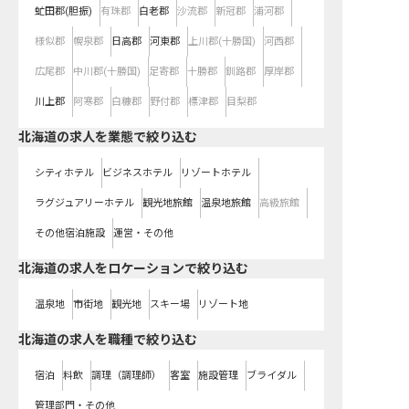
虻田郡(胆振)
有珠郡
白老郡
沙流郡
新冠郡
浦河郡
様似郡
幌泉郡
日高郡
河東郡
上川郡(十勝国)
河西郡
広尾郡
中川郡(十勝国)
足寄郡
十勝郡
釧路郡
厚岸郡
川上郡
阿寒郡
白糠郡
野付郡
標津郡
目梨郡
北海道の求人を業態で絞り込む
シティホテル
ビジネスホテル
リゾートホテル
ラグジュアリーホテル
観光地旅館
温泉地旅館
高級旅館
その他宿泊施設
運営・その他
北海道の求人をロケーションで絞り込む
温泉地
市街地
観光地
スキー場
リゾート地
北海道の求人を職種で絞り込む
宿泊
料飲
調理（調理師）
客室
施設管理
ブライダル
管理部門・その他