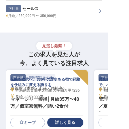
セールス
正社員
月給／230,000円 〜 350,000円
見逃し厳禁！
この求人を見た人が
今、よく見ている注目求人
正社員
管理部門その他
正社員
伝統を次代へ。330年の歴史ある宿で経験
異業界出身者も歓
を仕組みに変える誇りを
で、バックオフィ
積善館（本館・山荘・佳松亭）
ホテルJALシテ
群馬県吾妻郡中之条町大字四万甲4236
福岡県福岡市中央
月給／350,000円～
月給／220,00
マネージャー候補│月給35万〜40
管理部スタッ
万／個室寮無料／賄い2食付
／夏5日・冬3
し
詳しく見る
キープ