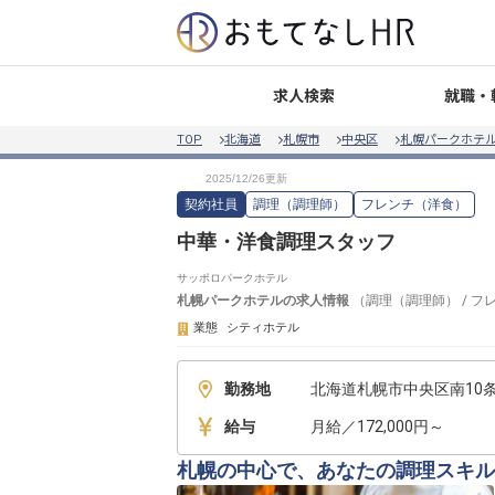
就職・
求人検索
TOP
北海道
札幌市
中央区
札幌パークホテ
契約社員
調理（調理師）
フレンチ（洋食）
中華・洋食調理スタッフ
サッポロパークホテル
札幌パークホテル
の求人情報
（
調理（調理師）
/
フ
業態
シティホテル
勤務地
北海道札幌市中央区南10条西
給与
月給／172,000円～
札幌の中心で、あなたの調理スキル