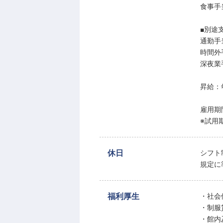
食事手当
■別途
通勤手
時間外
深夜業
昇給：
雇用期
※試用
休日
シフト
規定に
福利厚生
・社会
・制服
・館内