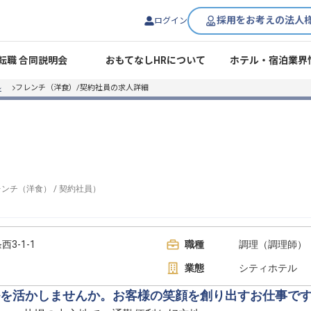
採用をお考えの法人
ログイン
転職 合同説明会
おもてなしHRについて
ホテル・宿泊業界
ル
フレンチ（洋食）/契約社員の求人詳細
レンチ（洋食）
/
契約社員
）
3-1-1
職種
調理（調理師） 
業態
シティホテル
を活かしませんか。お客様の笑顔を創り出すお仕事で