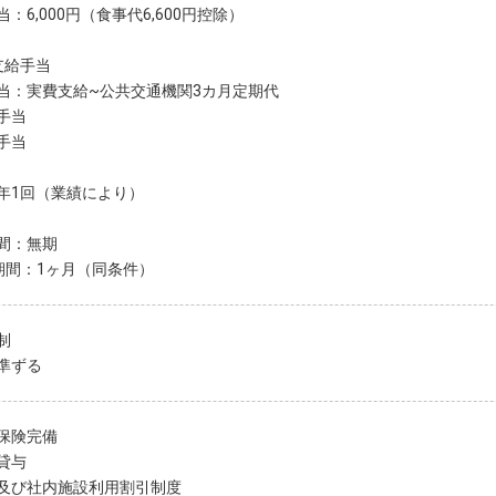
：6,000円（食事代6,600円控除）
支給手当
当：実費支給~公共交通機関3カ月定期代
手当
手当
年1回（業績により）
間：無期
期間：1ヶ月（同条件）
制
準ずる
保険完備
貸与
及び社内施設利用割引制度