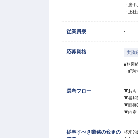
・慶弔
・正社
従業員寮
-
応募資格
実務
■歓迎
・経験
選考フロー
▼おも
▼書類
▼面接
▼内定
従事すべき業務の変更の
将来的