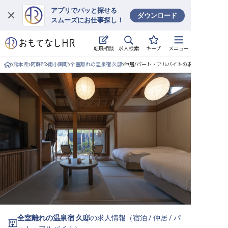
アプリでパッと探せる
ダウンロード
スムーズにお仕事探し！
ログイン
求人検索
転職相談
キープ
メニュー
求人・施設を探す
熊本県
阿蘇郡
南小国町
全室離れの温泉宿 久邸
仲居/パート・アルバイトの求人詳細
キープした求人
就職・転職 合同説明会
おもてなしHRについて
ご利用の流れ
よくある質問
ホテル・宿泊業界情報コラム
全室離れの温泉宿 久邸
の求人情報（
宿泊
/
仲居
/
パ