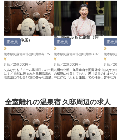
黒川温泉ふもと旅館
（
仲
黒川荘
（
仲居
）
山みず木
正社員
正社員
正社員
居
）
熊本県阿蘇郡南小国町満願寺6755-1
熊本県阿蘇郡南小国町満願6697
月給／250,000円～
月給／220,000円～
月給／205,200円～
＼あなたも「チーム黒川荘」の一員
九州の北部、九重連山や阿蘇外輪山
あなたの笑顔で上質なお
に！／ 自然に囲まれた黒川温泉の
の裾野に位置しており、黒川温泉の
しませんか？未経験の方
渓流沿に佇む全17室の静かな温泉
中に佇む「ふもと旅館」での仲居さ
苦手な方も、先輩スタッ
宿 夕食、朝食共に完全個室にて料
んをお任せします。お客様に対し
フォローいたしますので
理提供をしています。 部署の垣根
て、出来る限り目を配り、出来る限
さい。月給 20万円以上
なく宿全体が連動して動いているた
りのサービスをしようと、情熱が溢
好待遇な職場！収入もキ
め、無理なく自然に幅広い知識、ス
れており、親しみを感じさせてくれ
ちらも磨ける環境です。
キルを身につけられる環境です。
る温かさがありま。月給は22万円
用の負担を軽減できる、
一人一人の個性や強みを活し、お互
全室離れの温泉宿 久邸周辺の求人
以上の高給与！昇給があるので、頑
みず木は、貸切風呂や大
いに助け合いながら一つのチームと
張った分だけ評価してもらえる環境
せせらぎが聞こえる露天
して業務を進めています。 ＼笑顔
です。個室寮を完備していて、家具
た宿です。四季折々の自
で働ける環境づくりにも注力！／
も揃っているので即入居が可能で
ふんだんに使用した食事
★年末年始に休館日を設定（4日
す。※この求人は2021年6月23日の
います。※この求人は202
間） ☆月1.2万円、家具家電つき個
情報です
日時点の情報です
室寮（徒歩2分） ★昇給（ある日突
然）賞与（年2回） ☆勤務日の昼
食、夜食は無料 ★シフト希望の相
談OK ☆温泉入り放題 etc ＼新たな
宿の歴史を作るワクワク感！／ 当