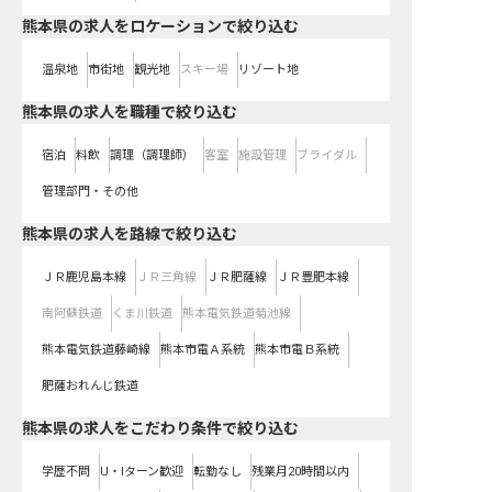
熊本県の求人をロケーションで絞り込む
温泉地
市街地
観光地
スキー場
リゾート地
熊本県の求人を職種で絞り込む
宿泊
料飲
調理（調理師）
客室
施設管理
ブライダル
管理部門・その他
熊本県
の求人を路線で絞り込む
ＪＲ鹿児島本線
ＪＲ三角線
ＪＲ肥薩線
ＪＲ豊肥本線
南阿蘇鉄道
くま川鉄道
熊本電気鉄道菊池線
熊本電気鉄道藤崎線
熊本市電Ａ系統
熊本市電Ｂ系統
肥薩おれんじ鉄道
熊本県の求人をこだわり条件で絞り込む
学歴不問
U・Iターン歓迎
転勤なし
残業月20時間以内