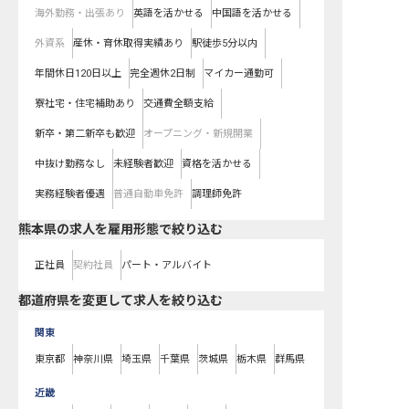
海外勤務・出張あり
英語を活かせる
中国語を活かせる
外資系
産休・育休取得実績あり
駅徒歩5分以内
年間休日120日以上
完全週休2日制
マイカー通勤可
寮社宅・住宅補助あり
交通費全額支給
新卒・第二新卒も歓迎
オープニング・新規開業
中抜け勤務なし
未経験者歓迎
資格を活かせる
実務経験者優遇
普通自動車免許
調理師免許
熊本県の求人を雇用形態で絞り込む
正社員
契約社員
パート・アルバイト
都道府県を変更して求人を絞り込む
関東
東京都
神奈川県
埼玉県
千葉県
茨城県
栃木県
群馬県
近畿