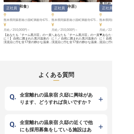
宿は24年8月1日にリニューアルオ
黒川荘
（
ープンしたばかり。そのため、新た
黒川荘
（
和食
）
黒川荘
（
仲居
）
正社員
正社員
正社員
な宿の歴史作りに携わるというレア
場
）
な経験を積むことも可能です。
「会社を創るのは従業員」という考
えのもと、働きがいはもちろん、ス
熊本県阿蘇郡南小国町満願寺6755-1
熊本県阿蘇郡南小国町満願寺6755-1
タッフの人生や生活、そして心の豊
かさにもつながるような宿でありた
いと考えています。ぜひ、私たちと
月給／250,000円～
月給／250,000円～
月給／220,000円～
一緒に、人として、社会人として成
【あなたも「チーム黒川荘」の一員
＼あなたも「チーム黒川荘」の一員
▼あなたも「チーム黒川
長しませんか？
に！】 自然に囲まれた黒川温泉の
に！／ 自然に囲まれた黒川温泉の
に！ 自然に囲まれた黒川
渓流沿に佇む全17室の静かな温泉
渓流沿に佇む全17室の静かな温泉
流沿に佇む全17室の静か
宿 食材にこだわり一品一品手間を
宿 夕食、朝食共に完全個室にて料
で調理補助からスタート
かけた創作懐石料理を提供していま
理提供をしています。 部署の垣根
か？ 食材にこだわり一品
す。 また厨房も広く働きやすい環
なく宿全体が連動して動いているた
をかけた創作懐石料理を
境です。 一人一人の個性や強みを
め、無理なく自然に幅広い知識、ス
ら一から学び、身に付け
活かし、部署の垣根を越えて、お互
キルを身につけられる環境です。
る環境です。 一人一人の
いに助け合いながら一つのチームと
一人一人の個性や強みを活し、お互
みを活かし、部署の垣根
して業務を進めているため調理以外
いに助け合いながら一つのチームと
お互いに助け合いながら
の経験の幅も広がります。 【笑顔
して業務を進めています。 ＼笑顔
ムとして業務を進めてい
よくある質問
で働ける環境づくりにも注力！】 ■
で働ける環境づくりにも注力！／
以外の経験の幅も広がります
年末年始に休館日を設定（4日間）
★年末年始に休館日を設定（4日
笑顔で働ける環境づくり
□月1.2万円、家具家電完備の個室
間） ☆月1.2万円、家具家電つき個
◎年末年始に休館日を設
寮（徒歩2分） ■昇給（ある日突
室寮（徒歩2分） ★昇給（ある日突
間） ◎月1.2万円、家具
然）賞与（年2回） □勤務日の昼
然）賞与（年2回） ☆勤務日の昼
個室寮（徒歩2分） ◎昇
食、夜食は無料 ■シフト希望の相談
食、夜食は無料 ★シフト希望の相
突然）賞与（年2回） ◎
全室離れの温泉宿 久邸に興味があ
OK □温泉入り放題 etc… ▼新たな宿
談OK ☆温泉入り放題 etc ＼新たな
食、夜食は無料 ◎シフト
の歴史を作るワクワク感！ 当宿は
宿の歴史を作るワクワク感！／ 当
談OK ◎温泉入り放題 etc ▼新たな
ります、どうすれば良いですか？
24年8月1日にリニューアルオープ
宿は24年8月1日にリニューアルオ
宿の歴史を作るワクワク感
ンしたばかり。そのため、新たな宿
ープンしたばかり。そのため、新た
は24年8月1日にリニュ
の歴史作りに携わるというレアな経
な宿の歴史作りに携わるというレア
プンしたばかり。そのた
験を積むことも可能です。 「会社
な経験を積むことも可能です。
宿の歴史作りに携わると
を創るのは従業員」という考えのも
「会社を創るのは従業員」という考
経験を積むことも可能です
と、働きがいはもちろん、スタッフ
えのもと、働きがいはもちろん、ス
社を創るのは従業員」と
全室離れの温泉宿 久邸の近くで他
の人生や生活、そして心の豊かさに
タッフの人生や生活、そして心の豊
もと、働きがいはもちろ
もつながるような宿でありたいと考
かさにもつながるような宿でありた
フの人生や生活、そして
にも採用募集をしている施設はあ
えています。ぜひ、私たちと一緒
いと考えています。ぜひ、私たちと
にもつながるような宿で