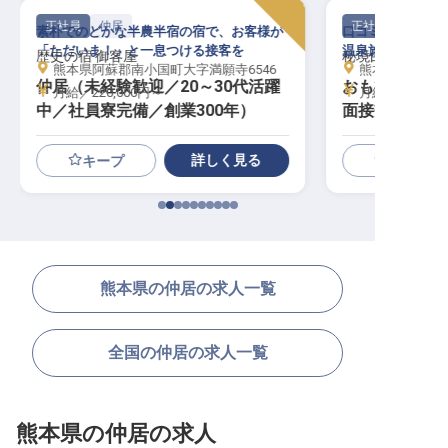
正社員
仲居
正社員
素朴でのどかな半農半宿の宿で、お客様が
口コミだけで予約
「ただいま！」と一息つける接客を
温泉旅館で、おも
歴史の宿 御客屋
秘境白川源泉山荘
熊本県阿蘇郡南小国町大字満願寺6546
熊本県阿蘇郡南小
仲居（未経験歓迎／20～30代活躍
おもてなし係
月給／220,000円～
月給／300,00
中／社員寮完備／創業300年）
面接交通費全額
み
詳しく見る
キープ
熊本県の仲居の求人一覧
全国の仲居の求人一覧
熊本県の仲居の求人