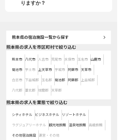
に、人として、社会人として成長し
一緒に、人として、社会人として成
考えています。ぜひ、私
りますか？
ませんか？
長しませんか？
に、人として、社会人と
ませんか？
熊本県
の宿泊施設一覧から探す
熊本県の求人を市区町村で絞り込む
熊本市
八代市
人吉市
荒尾市
水俣市
玉名市
山鹿市
菊池市
宇土市
上天草市
宇城市
阿蘇市
天草市
合志市
下益城郡
玉名郡
菊池郡
阿蘇郡
上益城郡
八代郡
葦北郡
球磨郡
天草郡
熊本県の求人を業態で絞り込む
シティホテル
ビジネスホテル
リゾートホテル
ラグジュアリーホテル
観光地旅館
温泉地旅館
高級旅館
その他宿泊施設
運営・その他