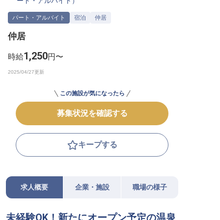
ート・アルバイト
）
転職サポートに申し込む
無料
パート・アルバイト
宿泊
仲居
仲居
採用をお考えの企業様へ
1,250
時給
円〜
この施設が気になったら
募集状況を確認する
キープする
求人概要
企業・施設
職場の様子
未経験OK！新たにオープン予定の温泉