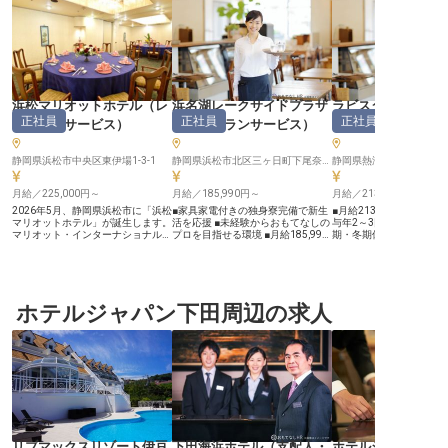
浜松マリオットホテル
（
レ
浜名湖レークサイドプラザ
ラビスタ熱海テラ
正社員
正社員
正社員
ストランサービス
）
（
レストランサービス
）
トランサービス
静岡県浜松市中央区東伊場1-3-1
静岡県浜松市北区三ヶ日町下尾奈200
静岡県熱海市東海岸町8-1
月給／225,000円～
月給／185,990円～
月給／213,000円～
2026年5月、静岡県浜松市に「浜松
■家具家電付きの独身寮完備で新生
■月給213,000円からス
マリオットホテル」が誕生します。
活を応援 ■未経験からおもてなしの
与年2～3回 ■年間休日11
マリオット・インターナショナルと
プロを目指せる環境 ■月給185,990
期・冬期休暇でプライベ
HMIホテルグループのパートナーシ
円から、あなたの頑張りを評価 ■社
■家賃補助や社員寮完備
ップのもと、長年親しまれてきたホ
員食堂や無料温泉利用など充実の福
の新生活をサポート ■未
テルの良さを大切にしながら、国際
利厚生 ーー【浜名湖の恵みと心温
も安心！おもてなしの心
基準のホスピタリティを備えたグロ
まるおもてなしを】 浜名湖の美し
環境 ーー【熱海の魅力を伝えるお
ーバルホテルブランドへと生まれ変
い自然に囲まれたリゾートホテル
もてなしの舞台】 熱海の
わります。 新ブランドのもと、レ
ホテルジャパン下田周辺の求人
で、お客様に忘れられない時間を提
色を望む場所で、お客様
ストランサービススタッフを募集い
供するお仕事です。レストランホー
おもてなしを提供するレ
たします。 オールデイダイニン
ルサービススタッフとして、キッチ
ービスのお仕事です。 お
グ、日本料理店、M Club(クラブラ
ンと連携しながら、心を込めたお料
出迎えからご案内、お料
ウンジ)でのサービス業務を担当
理とサービスをお届けします。 お
提供まで、一つひとつの
し、国内外から訪れるお客様に、ク
客様の笑顔を間近で見られるやりが
込めて接することで、忘
オリティの高い体験を提供していた
いと、おもてなしの喜びを日々感じ
思い出作りに貢献できます
だきます。 接客スキルや語学力を
られる環境です。未経験の方も安心
様の笑顔が直接見られる
活かして、お客様の期待を超えるサ
してスタートできるよう、先輩スタ
感じながら、あなたらし
ービスを行ない、チームとともに料
ッフが丁寧にサポートいたします。
を追求できる環境がここ
飲部の品質向上に貢献できるポジシ
お客様にとって最高の思い出となる
す。 熱海を訪れるお客様
ョンです。 私たちが大切にしてい
よう、私たちと一緒におもてなしの
体験を届けましょう。 ーー【安心
リブマックスリゾート伊豆
下田海浜ホテル
（
支配人・
ホテルジャパン下