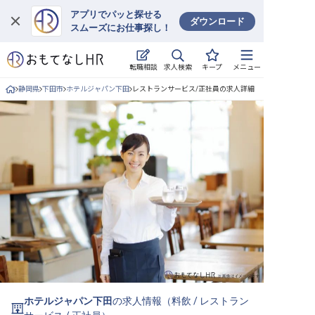
アプリでパッと探せる
ダウンロード
スムーズにお仕事探し！
ログイン
求人検索
転職相談
キープ
メニュー
求人・施設を探す
静岡県
下田市
ホテルジャパン下田
レストランサービス/正社員の求人詳細
キープした求人
就職・転職 合同説明会
おもてなしHRについて
ご利用の流れ
よくある質問
ホテル・宿泊業界情報コラム
ホテルジャパン下田
の求人情報（
料飲
/
レストラン