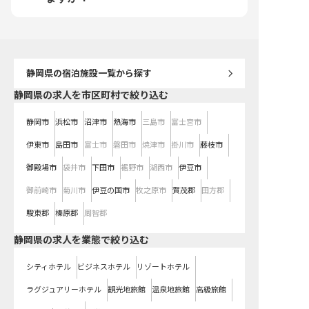
時点の情報です
静岡県
の宿泊施設一覧から探す
静岡県の求人を市区町村で絞り込む
静岡市
浜松市
沼津市
熱海市
三島市
富士宮市
伊東市
島田市
富士市
磐田市
焼津市
掛川市
藤枝市
御殿場市
袋井市
下田市
裾野市
湖西市
伊豆市
御前崎市
菊川市
伊豆の国市
牧之原市
賀茂郡
田方郡
駿東郡
榛原郡
周智郡
静岡県の求人を業態で絞り込む
シティホテル
ビジネスホテル
リゾートホテル
ラグジュアリーホテル
観光地旅館
温泉地旅館
高級旅館