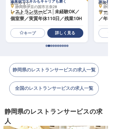
温泉宿でスキルもキャリアも磨く
安らぎのひと時を
楽山やすだ
嵯峨沢館
静岡県伊豆の国市古奈28
静岡県伊豆市門野
レストランサービス│未経験OK／
サービススタ
月給／200,000円～
月給／230,00
個室寮／実質年休110日／残業10H
／年休107日
備）
詳しく見る
キープ
静岡県のレストランサービスの求人一覧
全国のレストランサービスの求人一覧
静岡県のレストランサービスの求
人