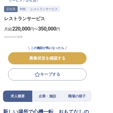
サービス
/
正社員
）
転職サポートに申し込む
無料
正社員
料飲
レストランサービス
レストランサービス
採用をお考えの企業様へ
220,000
350,000
月給
円〜
円
この施設が気になったら
募集状況を確認する
キープする
求人概要
企業・施設
職場の様子
新しい場所で心機一転、おもてなしの