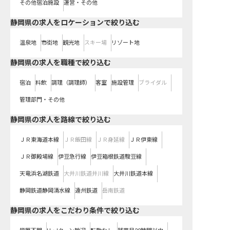
その他宿泊施設
運営・その他
静岡県の求人をロケーションで絞り込む
温泉地
市街地
観光地
スキー場
リゾート地
静岡県の求人を職種で絞り込む
宿泊
料飲
調理（調理師）
客室
施設管理
ブライダル
管理部門・その他
静岡県
の求人を路線で絞り込む
ＪＲ東海道本線
ＪＲ飯田線
ＪＲ身延線
ＪＲ伊東線
ＪＲ御殿場線
伊豆急行線
伊豆箱根鉄道駿豆線
天竜浜名湖鉄道
大井川鉄道井川線
大井川鉄道本線
静岡鉄道静岡清水線
遠州鉄道
岳南鉄道
静岡県の求人をこだわり条件で絞り込む