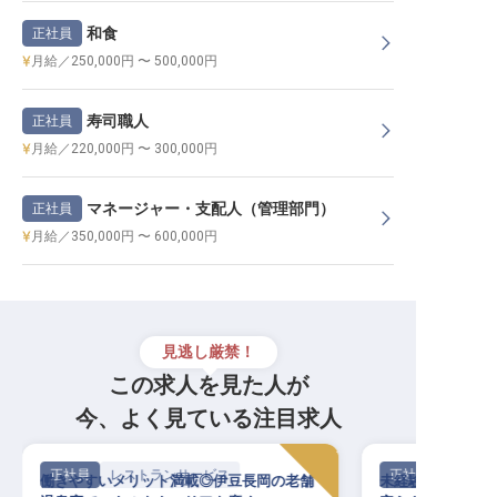
和食
正社員
月給／250,000円 〜 500,000円
寿司職人
正社員
月給／220,000円 〜 300,000円
マネージャー・支配人（管理部門）
正社員
月給／350,000円 〜 600,000円
見逃し厳禁！
この求人を見た人が
今、よく見ている注目求人
正社員
レストランサービス
正社員
働きやすいメリット満載◎伊豆長岡の老舗
未経験OK！中伊