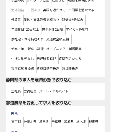
学歴不問
U・Iターン歓迎
転勤なし
残業月20時間以内
海外勤務・出張あり
英語を活かせる
中国語を活かせる
外資系
産休・育休取得実績あり
駅徒歩5分以内
年間休日120日以上
完全週休2日制
マイカー通勤可
寮社宅・住宅補助あり
交通費全額支給
新卒・第二新卒も歓迎
オープニング・新規開業
中抜け勤務なし
未経験者歓迎
資格を活かせる
実務経験者優遇
普通自動車免許
調理師免許
静岡県の求人を雇用形態で絞り込む
正社員
契約社員
パート・アルバイト
都道府県を変更して求人を絞り込む
関東
東京都
神奈川県
埼玉県
千葉県
茨城県
栃木県
群馬県