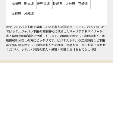
福岡県
熊本県
鹿児島県
長崎県
大分県
宮崎県
佐賀県
沖縄県
ホテルジャパン下田で募集している求人の詳細ページです。おもてなしHR
ではホテルジャパン下田の募集情報に精通したキャリアアドバイザーが、
求人情報や転職活動をサポートします。静岡県でホテル・旅館の求人・転
職情報をお探しの方にピッタリです。ビジネスホテルや温泉旅館など
下田
市
で気になるホテル・旅館の求人があれば、電話やメールでお問い合わせ
ください。ホテル・旅館の求人・就職・転職なら【おもてなしHR】
おもてなしHR
が
あなたのお仕事探しを
お手伝いします！
サポート登録後の流れ
サポート

電話で

マッチする

企業と

内定
