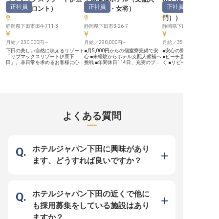
るのは、「ホテルの仕事が好き」と
心を磨きませんか。 ーー【安心し
して長く働ける充実のサ
正社員
正社員
正社員
いう気持ちです。 リブランドに伴
て長く働ける充実のサポート体制】
制】 当社では、社員一人
下田
（
フロント
）
副支配人・女将
）
ージャー・支配人
い、効果的で持続可能な運営体制の
当ホテルでは、スタッフ一人ひとり
安心して長く活躍できる
門）
）
構築も視野に入れています。 リブ
が安心して長く活躍できるよう、充
した福利厚生とキャリア
ランドという大きく、新たなスター
実した福利厚生とサポート体制を整
ご用意しています。 家賃
静岡県下田市田牛711-3
静岡県下田市3-26-7
静岡県下田市吉佐美2131
トにおいて、一緒にホテルを創って
えています。家具家電付きの独身寮
員寮制度により、熱海で
いきましょう。 あなたのホスピタ
を完備しており、遠方からのご応募
スムーズにスタートできま
リティを存分に発揮してください。
月給／230,000円～
や新生活を始める方もスムーズにス
月給／290,000円～
た、社会保険完備はもち
月給／350,000円～
タートできます。 社員食堂や無料
宿泊優待や資格取得支援
下田の美しい自然に映えるリゾート
■月5,000円からの個室寮完備で安
■安心の寮完備で新生活
の温泉利用など、日々の生活を豊か
プライベートの充実から
「リブマックスリゾート伊豆下
心 ■未経験からホテル支配人候補へ
■ビーチ直結の美しいリ
にする制度も魅力です。昇給・賞与
プまで多角的に支援。 未
田」。非日常を求めるお客様に心か
挑戦 ■年間休日114日、充実のプラ
く ■リピーターのお客様
制度であなたの頑張りをしっかりと
も歓迎しており、おもて
らの休息を提供するため、フロント
イベート ■マネジメント経験を活か
たおもてなし ■充実の福
評価し、職能手当や資格手当など、
あれば、先輩社員が丁寧
スタッフには微細な変化を察知する
し高収入も ーー【お客様の心に残
きやすい環境 ーー【心躍るリゾー
スキルアップを応援する手当も充
しますのでご安心くださ
観察力と、日本の美しい作法を重ん
るおもてなしを創造する】 お客様
トで、最高のおもてなしを
実。 社員旅行やBBQなど、仲間と
※2026年03月09日時点
じた接客を求めています。 単なる
にとって忘れられない特別な時間を
建築家が手掛けた、ビー
の絆を深めるイベントも盛んです。
マニュアル対応ではなく、お客様の
提供するため、私たちは日々心を込
員制リゾートで、お客様
※2026年03月26日時点の情報です
表情や所作からニーズを汲み取り、
めたおもてなしを追求しています。
ない時間を提供しませんか
先回りして行動する。未経験の方で
支配人候補として、お客様の笑顔を
ベーターで直接ビーチへ
も、相手を敬う心と強い向上心があ
一番に考え、サービスの質を高める
きる特別なロケーション
よくある質問
れば一流のおもてなしをモノにでき
企画立案や、スタッフと共に最高の
たちにも感動を与えます。
る場所。南国情緒あふれる舞台で、
空間を創り上げていく喜びを感じて
洞窟風呂など、魅力あふ
おもてなしのプロとして輝きません
いただけます。 お客様の声に耳を
で、リピーターのお客様
か。 ◎新卒・未経験OK。ポテンシ
傾け、感動を呼ぶサービスを形にす
交流を深め、心からのお
ャル重視の採用 ◎社員寮完備！寮
る、やりがい溢れるお仕事です。
追求できる喜びがここに
費はなんと全額会社負担 ◎年休120
ーー【あなたの成長を支える働きや
ーー【安心の環境で、あ
ホテルジャパン下田に興味があり
日、産休・育休実績もあり。 ◎月
すい環境】 当施設では、未経験か
リアを育む】 新しい生活
給25万円以上！賞与年2回で将来も
らでも支配人候補としてキャリアを
方にも安心の男女別社員
ます、どうすれば良いですか？
安心 安定基盤のリブマックスリゾ
築けるよう、充実したサポート体制
ており、遠方からのご応
ートだからこそ、ライフステージの
を整えています。マネジメント経験
たします。 月給350,000
変遷に沿った柔軟な働き方が可能で
を活かしたい方はもちろん、新たな
450,000円と安定した
す。月給25万円スタートに加え、
分野で挑戦したい方も歓迎。 月給
社員食堂や駐車場も完備。
家具・家電付きの寮を完備してお
290,000円からスタートし、支配人
ら70代まで幅広い年齢層
り、遠方からの移住も大歓迎。充実
昇格後は月給420,000円も目指せま
フが活躍しており、互い
ホテルジャパン下田の近くで他に
した福利厚生のもと、プロフェッシ
す。寮完備で生活面も安心。年間休
ながら成長できる温かい
ョナルとしての介在価値を追求し、
日114日とプライベートも大切にし
社会保険や交通費支給、
も採用募集をしている施設はあり
自らの市場価値を高めていける環境
ながら、長く活躍できる環境です。
援など、長く安心して働
をご用意しています。
整っています。 ※2026年
ますか？