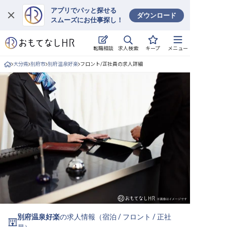
アプリでパッと探せる
ダウンロード
スムーズにお仕事探し！
ログイン
求人検索
転職相談
キープ
メニュー
求人・施設を探す
大分県
別府市
別府温泉好楽
フロント/正社員の求人詳細
キープした求人
就職・転職 合同説明会
おもてなしHRについて
ご利用の流れ
よくある質問
ホテル・宿泊業界情報コラム
別府温泉好楽
の求人情報（
宿泊
/
フロント
/
正社