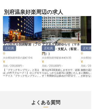
ープ会社が運営する「アパホテル別
ー【由布院の魅力を伝える""おもて
実 ーー【お客様の心に残るおもて
府駅前」で、フロントスタッフを募
なしの最前線""】 豊かな自然に囲ま
なしを】 別府の地で、お
集！ ホテルでの勤務経験は一切問
れた由布院の地で、お客様の大切な
の思い出を彩るおもてな
いません！駅前ホテルの顔として、
別府温泉好楽周辺の求人
時間を彩る「湯布院やわらぎの郷や
ませんか。 チェックイン
別府を訪れるお客様を笑顔にしませ
どや」。源泉掛け流しの温泉と心の
ックアウト、観光案内ま
んか？接客マニュアルや先輩による
こもったサービスで、訪れる方々に
一人ひとりに寄り添い、
フォロー体制も万全なので、未経験
癒しのひとときをお届けしていま
ービスを届けることが私
からチャレンジしたい方も大歓迎で
す。 フロントスタッフとして、チ
です。 夜鳴きそばの提供
す。 ～『アパホテル別府駅前』の
ェックインからチェックアウトま
客様との距離が近い場面
魅力～ ◎JR別府駅から徒歩2分！雨
で、お客様との大切な接点を担当。
なたの笑顔と細やかな気
の日も安心 ◎非接触チェックイン
笑顔でのお出迎え、丁寧な対応、細
客様の心に残る滞在を演
機器の導入で効率UP ◎お休みも取
やかな心配りで、お客様の思い出づ
お客様の「ありがとう」
りやすく、残業ほぼなし！プライベ
くりをサポートしていただきます！
のやりがいとなるでしょう。 
ートも充実できる ◎未経験でも安
温泉地ならではの「おもてなし」を
【安心して長く働ける環
心なサポート体制。キャリアアップ
一緒に創りませんか？ ーー【成長
アアップ】 住居の移動を
アパホテル別府駅前
（
フロ
アマネク別府ゆらり
（
マネ
を応援 ◎地元食材を活かした和定
できる環境で、おもてなしのプロフ
の際には、寮や借上げ社
別府 海山
正社員
正社員
正社員
食レストラン「優庵-BUNGO
ェッショナルへ】 明治海運グルー
手配し、家賃補助もござ
ント
）
ージャー・支配人（客室部
YOUAN-」も人気 ◎住宅補助、引越
プの安定基盤のもと、長期的なキャ
で、安心して新しい環境
門）
）
し手当あり！U・Iターンの方にもお
リア形成を応援します！未経験から
可能です。 社会保険完備
すすめ！ ほかにも、公休8～9日・
でも安心のサポート体制で、接客ス
ん、退職金制度や企業年
大分県別府市田の湯町10-6
大分県別府市駅前本町6-35
大分県別府市堀田4組1
賞与年2回と、スタッフにとって働
キルやホテル業務を着実に身につけ
ど、将来を見据えた福利
きやすく無理のない環境づくりに力
られます！ シフト制で生活リズム
しています。 また、資格
を入れています。安定基盤を持つ地
月給／200,000円～
も整えやすく、プライベートも充
月給／250,000円～
制度もあり、あなたの成
月給／200,000円～
域グループで、将来も見据えたキャ
実。Wi-Fi・電化製品・生活用品が
体でサポート。 経験を活
【「ブラックモンブラン」と言え
賞与は年2回支給しますので、頑張
旅館の花形とも言える「
リアを築いていきませんか？
完備された築浅の単身寮（月額
らなるキャリアアップを
ば…の竹下グループ！】 ロングセラ
りはしっかりお給与に反映いたしま
に挑戦しませんか？人と
20,000円）もご用意していますの
境で、あなたらしいおも
ーアイス「ブラックモンブラン」の
す！年間休日は多めの107日で、ワ
が好きな方をお待ちして
で、遠方からの就職も安心です！さ
を歩んでいきませんか。 ※
生みの親として抜群の知名度を誇る
ークライフバランスを大切にしなが
府海山では、1日10組限
らに、宿の源泉掛け流し温泉を利用
03月09日時点の情報です
老舗菓子メーカー・竹下製菓のグル
ら働ける環境。あなたには、清掃責
だからこそできる、きめ
できるなど、温泉地ならではの特典
ープ会社が運営する「アパホテル別
任者候補をお任せ。日常業務をこな
ビスを提供しています。
も！ 心温まるおもてなしの心を大
府駅前」で、フロントスタッフを募
しながらチームメンバーの指導や教
まり専用ですが、全室が
切にしながら、プロフェッショナル
集！ ホテルでの勤務経験は一切問
育も行なっていただきます。責任の
で天然露天風呂付きとい
として成長できる環境です。
いません！駅前ホテルの顔として、
重さはありますが、その分経験を重
ク上の素泊まり旅館です
※2025年06月25日時点の情報です"
別府を訪れるお客様を笑顔にしませ
ねることで完璧な仕事に近付いてい
ホスピタリティを活かし
んか？接客マニュアルや先輩による
く大きなやりがいもあるお仕事。細
と寛いでいただけるよう
よくある質問
フォロー体制も万全なので、未経験
やかな気配りを活かして働きません
たておもてなしをしませ
からチャレンジしたい方も大歓迎で
か？※この求人は2023年6月15日時
の求人は2022年1月18
す。 ～『アパホテル別府駅前』の
点の情報です
報です