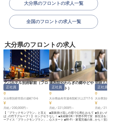
大分県のフロントの求人一覧
全国のフロントの求人一覧
大分県のフロントの求人
アパホテル別府駅前
（
フロ
湯布院やわらぎの郷やどや
別府八湯 御宿 野乃
正社員
正社員
正社員
ント
）
（
フロント
）
（
フロント
大分県別府市田の湯町10-6
大分県由布市湯布院町川上2717-5
大分県別府市駅前本町2-6
月給／200,000円～
月給／221,000円～
月給／213,000円～
【「ブラックモンブラン」と言え
■源泉掛け流しの宿で心和むおもて
■住まいのサポート充実
ば…の竹下グループ！】 ロングセラ
なし！ ■未経験OK！学歴不問で安
新生活をスタート ■月給21
ーアイス「ブラックモンブラン」の
心スタート ■Wi-Fi・家電完備の単
から！安定した収入で安心
生みの親として抜群の知名度を誇る
身寮あり（月20,000円） ■長期キャ
から徒歩1分！通勤便利な
老舗菓子メーカー・竹下製菓のグル
リア形成を応援する安定企業！ ー
年間休日110日！プライ