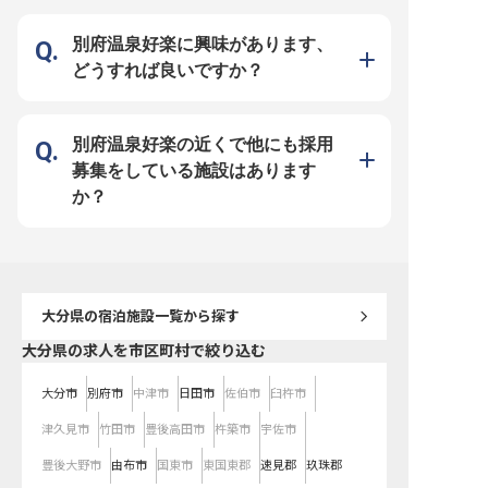
魅力～ ◎JR別府駅から徒歩2分！雨
の日も安心 ◎非接触チェックイン
機器の導入で効率UP ◎お休みも取
別府温泉好楽に興味があります、
りやすく、残業ほぼなし！プライベ
ートも充実できる ◎未経験でも安
どうすれば良いですか？
心なサポート体制。キャリアアップ
を応援 ◎地元食材を活かした和定
食レストラン「優庵-BUNGO
YOUAN-」も人気 ◎住宅補助、引越
し手当あり！U・Iターンの方にもお
すすめ！ ほかにも、公休8～9日・
別府温泉好楽の近くで他にも採用
賞与年2回と、スタッフにとって働
きやすく無理のない環境づくりに力
募集をしている施設はあります
を入れています。安定基盤を持つ地
域グループで、将来も見据えたキャ
か？
リアを築いていきませんか？
大分県
の宿泊施設一覧から探す
大分県の求人を市区町村で絞り込む
大分市
別府市
中津市
日田市
佐伯市
臼杵市
津久見市
竹田市
豊後高田市
杵築市
宇佐市
豊後大野市
由布市
国東市
東国東郡
速見郡
玖珠郡