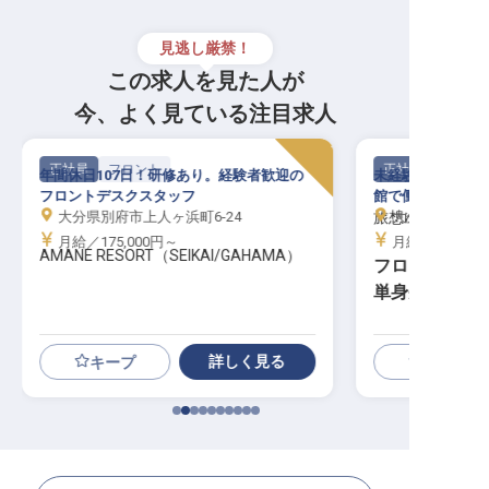
見逃し厳禁！
この求人を見た人が
今、よく見ている注目求人
正社員
フロント
正社員
年間休日107日！研修あり。経験者歓迎の
未経験歓迎・単身
フロントデスクスタッフ
館で働いてみませ
大分県別府市上人ヶ浜町6-24
旅想ゆふいん や
大分県由布市湯布
月給／175,000円～
月給／180,00
AMANE RESORT（SEIKAI/GAHAMA）
フロント及び
単身寮あり／
詳しく見る
キープ