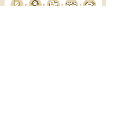
サポート

電話で

マッチする

企業と

内定

登録
ヒアリング
求人をご紹介
面接
入社
宿泊業界専任のキャリアアドバイザーがあなたの転
職活動を徹底サポート!
納得できる転職先をご提案いたします。
サポートに申込む
無料
おもてなしHRについて
ご利用の流れ
よくある質問