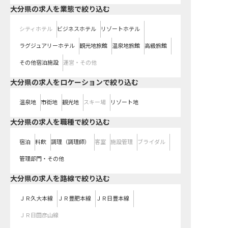
大分県の求人を業態で絞り込む
シティホテル
ビジネスホテル
リゾートホテル
ラグジュアリーホテル
観光地旅館
温泉地旅館
高級旅館
その他宿泊施設
運営・その他
大分県の求人をロケーションで絞り込む
温泉地
市街地
観光地
スキー場
リゾート地
大分県の求人を職種で絞り込む
宿泊
料飲
調理（調理師）
客室
施設管理
ブライダル
管理部門・その他
大分県
の求人を路線で絞り込む
ＪＲ久大本線
ＪＲ豊肥本線
ＪＲ日豊本線
ＪＲ日田彦山線