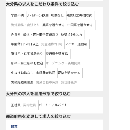
大分県の求人をこだわり条件で絞り込む
学歴不問
U・Iターン歓迎
転勤なし
残業月20時間以内
海外勤務・出張あり
英語を活かせる
中国語を活かせる
外資系
産休・育休取得実績あり
駅徒歩5分以内
年間休日120日以上
完全週休2日制
マイカー通勤可
寮社宅・住宅補助あり
交通費全額支給
新卒・第二新卒も歓迎
オープニング・新規開業
中抜け勤務なし
未経験者歓迎
資格を活かせる
実務経験者優遇
普通自動車免許
調理師免許
大分県の求人を雇用形態で絞り込む
正社員
契約社員
パート・アルバイト
都道府県を変更して求人を絞り込む
関東