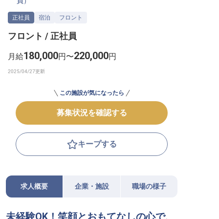
員
）
転職サポートに申し込む
無料
正社員
宿泊
フロント
フロント / 正社員
採用をお考えの企業様へ
180,000
220,000
月給
円〜
円
この施設が気になったら
募集状況を確認する
キープする
求人概要
企業・施設
職場の様子
未経験OK！笑顔とおもてなしの心で、