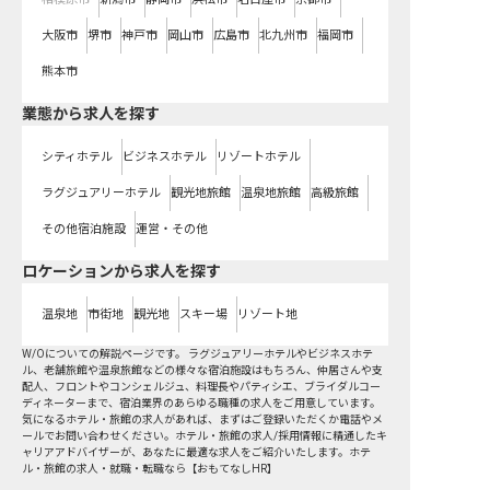
大阪市
堺市
神戸市
岡山市
広島市
北九州市
福岡市
熊本市
業態から求人を探す
シティホテル
ビジネスホテル
リゾートホテル
ラグジュアリーホテル
観光地旅館
温泉地旅館
高級旅館
その他宿泊施設
運営・その他
ロケーションから求人を探す
温泉地
市街地
観光地
スキー場
リゾート地
W/Oについての解説ページです。 ラグジュアリーホテルやビジネスホテ
ル、老舗旅館や温泉旅館などの様々な宿泊施設はもちろん、仲居さんや支
配人、フロントやコンシェルジュ、料理長やパティシエ、ブライダルコー
ディネーターまで、宿泊業界のあらゆる職種の求人をご用意しています。
気になるホテル・旅館の求人があれば、まずはご登録いただくか電話やメ
ールでお問い合わせください。ホテル・旅館の求人/採用情報に精通したキ
ャリアアドバイザーが、あなたに最適な求人をご紹介いたします。ホテ
ル・旅館の求人・就職・転職なら【おもてなしHR】