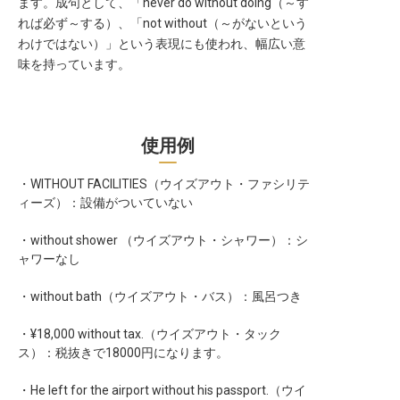
ます。成句として、「never do without doing（～す
転職サポートに申し込む
れば必ず～する）、「not without（～がないという
無料
わけではない）」という表現にも使われ、幅広い意
味を持っています。
採用をお考えの企業様へ
使用例
・WITHOUT FACILITIES（ウイズアウト・ファシリテ
ィーズ）：設備がついていない
・without shower （ウイズアウト・シャワー）：シ
ャワーなし
・without bath（ウイズアウト・バス）：風呂つき
・¥18,000 without tax.（ウイズアウト・タック
ス）：税抜きで18000円になります。
・He left for the airport without his passport.（ウイ