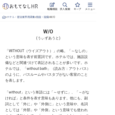
求人検索
転職相談
キープ
メニュー
ホテル・宿泊業界用語集
施設・設備
W/O
ログイン
求人・施設を探す
W/O
(
うぃずあうと
)
キープした求人
「WITHOUT（ウイズアウト）」の略。「～なしの」
就職・転職 合同説明会
という意味を表す前置詞です。ホテルでは、施設設
備などと関連づけて表記されることが多いです。ホ
おもてなしHRについて
テルでは、「without bath」（読み方：アウトバス）
のように、バスルームやバスタブがない客室のこと
ご利用の流れ
を表します。
よくある質問
「without」という単語には「～せずに」、「～がな
ければ」と条件を表す意味もあります。他にも、副
ホテル・宿泊業界情報コラム
詞として「外に」や「外側に」という意味や、名詞
としては「外部」や「外側」という意味でも使われ