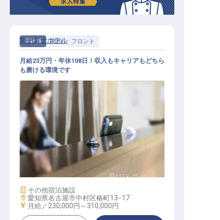
第一富士ホテル
正社員
宿泊
フロント
月給23万円・年休108日！収入もキャリアもどちら
も磨ける環境です
フロントスタッフ
施設業態
その他宿泊施設
勤務地
愛知県名古屋市中村区椿町13−17
給与
月給／230,000円～
310,000円