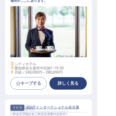
場所がここにあります。
転職サポートに申し込む
無料
採用をお考えの企業様へ
サービススタッフ
施設業態
シティホテル
勤務地
愛知県名古屋市中区錦1-19-30
給与
月給／240,000円～
280,000円
キープする
詳しく見る
ホテルウィングインターナショナル名古屋
正社員
宿泊
ナイトフロント・ナイトマネージャー