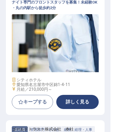
ナイト専門のフロントスタッフを募集！未経験OK
・丸の内駅から徒歩約2分
ナイトフロント・ナイトマネージャ
ー / 正社員
施設業態
シティホテル
勤務地
愛知県名古屋市中区錦1-4-11
給与
月給／210,000円～
キープする
詳しく見る
ゴールドトラスト株式会社 本社
正社員
管理部門・その他
総務・経理・人事