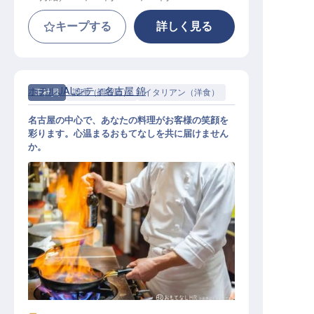
キープする
詳しく見る
ホテルJALシティ名古屋 錦
正社員
調理（調理師）
イタリアン（洋食）
名古屋の中心で、あなたの料理がお客様の笑顔を
彩ります。心温まるおもてなしを共に届けません
か。
調理