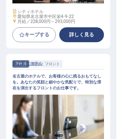
施設業態
シティホテル
勤務地
愛知県名古屋市中区栄4-9-22
給与
月給／228,000円～
293,000円
キープする
詳しく見る
第二富士ホテル
正社員
宿泊
フロント
名古屋のホテルで、お客様の心に残るおもてなし
を。あなたの笑顔と細やかな気配りで、特別な滞
在を演出するフロントのお仕事です。