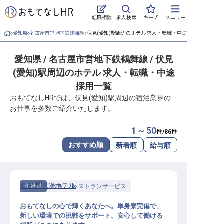
求人検索
転職相談
キープ
メニュー
愛知県
名古屋市営地下鉄鶴舞線
伏見(愛知)駅周辺のホテル 求人・転職・中途採用一覧
ログイン
愛知県 / 名古屋市営地下鉄鶴舞線 / 伏見
求人・施設を探す
(愛知)駅周辺のホテル 求人・転職・中途
キープした求人
採用一覧
おもてなしHRでは、伏見(愛知)駅周辺の宿泊業界の
就職・転職 合同説明会
お仕事を多数ご紹介いたします。
おもてなしHRについて
1 ~ 50
件/
86
件
おすすめ順
新着順
給与順
ご利用の流れ
よくある質問
名古屋観光ホテル
正社員
料飲
レストランサービス
ホテル・宿泊業界情報コラム
おもてなしの心で輝くあなたへ。単身寮完備で、
新しい環境での挑戦をサポート。安心して働ける