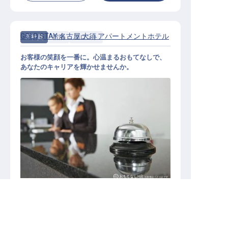
GOLD STAY 名古屋 大須 アパートメントホテル
正社員
宿泊
フロント
お客様の笑顔を一番に。心温まるおもてなしで、
あなたのキャリアを輝かせませんか。
ホテルスタッフ【GOLDSTAY名古屋
大須】
施設業態
シティホテル
転職サポートに申し込む
無料
勤務地
愛知県名古屋市中区橘1-4-35
給与
月給／203,000円～
252,000円