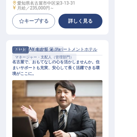
勤務地
愛知県名古屋市中区栄3-13-31
給与
月給／235,000円～
キープする
詳しく見る
GOLD STAY 名古屋 栄 アパートメントホテル
正社員
管理部門・その他
マネージャー・支配人（管理部門）
名古屋で、おもてなしの心を活かしませんか。住
まいサポートも充実、安心して長く活躍できる環
境がここに。
ホテルマネージャー候補（正社員）