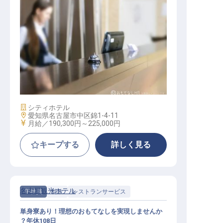
フロント
施設業態
シティホテル
勤務地
愛知県名古屋市中区錦1-4-11
給与
月給／190,300円～
225,000円
キープする
詳しく見る
名古屋観光ホテル
正社員
料飲
レストランサービス
単身寮あり！理想のおもてなしを実現しませんか
？年休108日