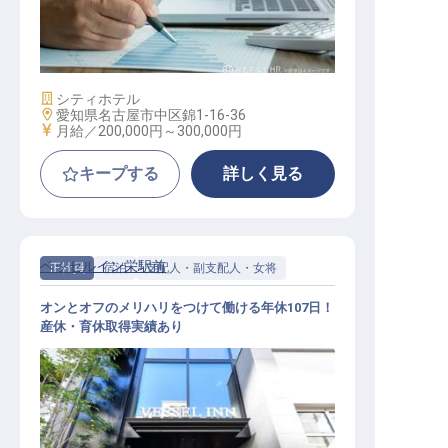
経理・総務アシスタント
施設業態
シティホテル
勤務地
愛知県名古屋市中区錦1-16-36
給与
月給／200,000円～
300,000円
キープする
詳しく見る
ベッセルイン栄駅前
正社員
宿泊
支配人・副支配人・女将
オンとオフのメリハリをつけて働ける年休107日！
産休・育休取得実績あり