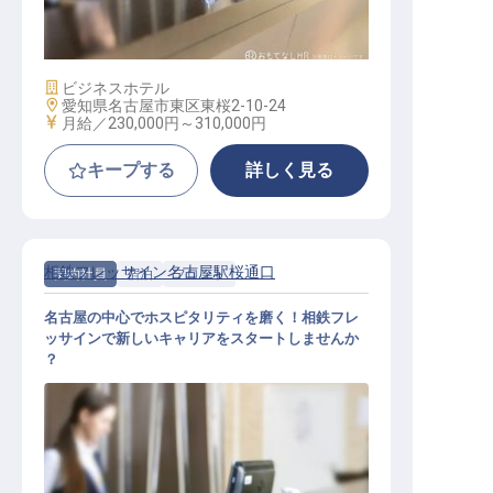
フロント
施設業態
ビジネスホテル
勤務地
愛知県名古屋市東区東桜2-10-24
給与
月給／230,000円～
310,000円
キープする
詳しく見る
相鉄フレッサイン名古屋駅桜通口
契約社員
宿泊
フロント
名古屋の中心でホスピタリティを磨く！相鉄フレ
ッサインで新しいキャリアをスタートしませんか
？