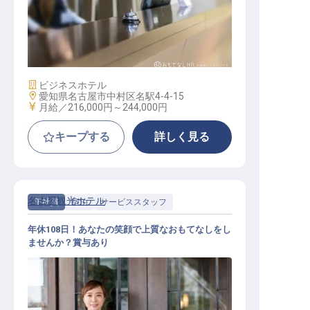
フロントスタッフ
施設業態
ビジネスホテル
勤務地
愛知県名古屋市中村区名駅4-4-15
給与
月給／216,000円～
244,000円
キープする
詳しく見る
名古屋観光ホテル
正社員
宿泊
サービススタッフ
年休108日！あなたの笑顔で上質なおもてなしをし
ませんか？賞与あり