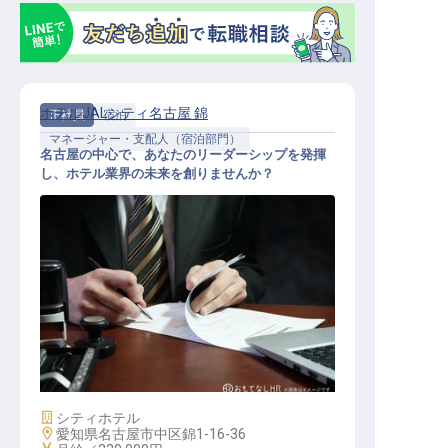
ホテルJALシティ名古屋 錦
正社員
宿泊
マネージャー・支配人（宿泊部門）
名古屋の中心で、あなたのリーダーシップを発揮
し、ホテル業界の未来を創りませんか？
宿泊部責任者
施設業態
シティホテル
勤務地
愛知県名古屋市中区錦1-16-36