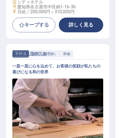
施設業態
シティホテル
勤務地
愛知県名古屋市中区錦1-16-36
給与
月給／200,000円～
310,000円
キープする
詳しく見る
名古屋観光ホテル
正社員
調理（調理師）
和食
一皿一皿に心を込めて、お客様の笑顔が私たちの
喜びになる和の世界
和食料理