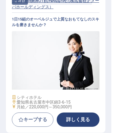
THE TOWER HOTEL NAGOYA（株式会社アメー
正社員
宿泊
ドア・ベル・コンシェルジュ
バホールディングス）
1日15組のオーベルジュで上質なおもてなしのスキ
ルを磨きませんか？
ドア・ベル・コンシェルジュ / 正社
員
施設業態
シティホテル
勤務地
愛知県名古屋市中区錦3-6-15
給与
月給／220,000円～
350,000円
キープする
詳しく見る