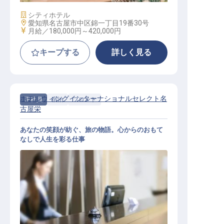
施設業態
シティホテル
勤務地
愛知県名古屋市中区錦一丁目19番30号
給与
月給／180,000円～
420,000円
キープする
詳しく見る
ホテルウィングインターナショナルセレクト名
正社員
宿泊
フロント
古屋栄
あなたの笑顔が紡ぐ、旅の物語。心からのおもて
なしで人生を彩る仕事
ホテルフロントスタッフ