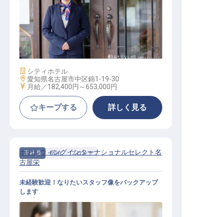
宿泊
施設業態
シティホテル
勤務地
愛知県名古屋市中区錦1-19-30
給与
月給／182,400円～
653,000円
キープする
詳しく見る
ホテルウィングインターナショナルセレクト名
正社員
宿泊
フロント
古屋栄
未経験歓迎！なりたいスタッフ像をバックアップ
します