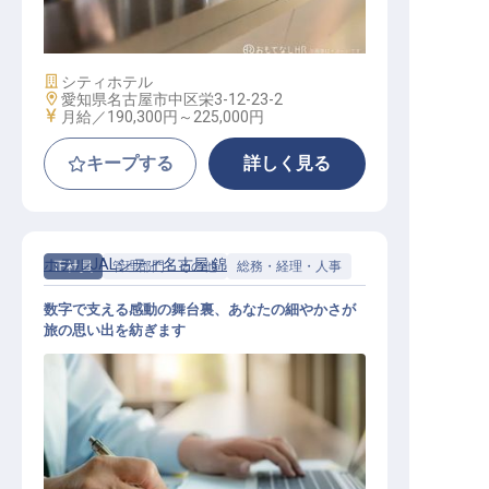
施設業態
シティホテル
勤務地
愛知県名古屋市中区栄3-12-23-2
給与
月給／190,300円～
225,000円
キープする
詳しく見る
ホテルJALシティ名古屋 錦
正社員
管理部門・その他
総務・経理・人事
数字で支える感動の舞台裏、あなたの細やかさが
旅の思い出を紡ぎます