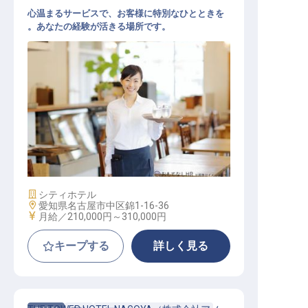
心温まるサービスで、お客様に特別なひとときを
。あなたの経験が活きる場所です。
レストランサービス
施設業態
シティホテル
勤務地
愛知県名古屋市中区錦1-16-36
給与
月給／210,000円～
310,000円
キープする
詳しく見る