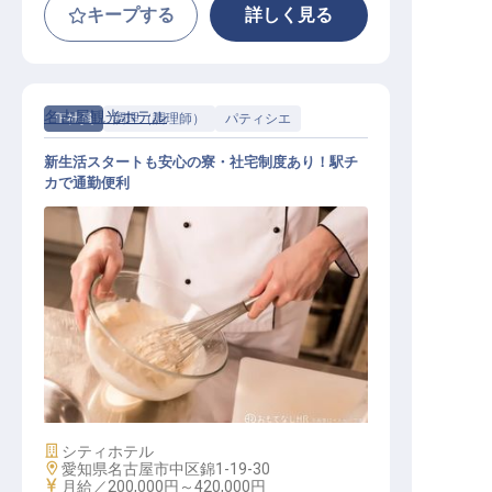
キープする
詳しく見る
名古屋観光ホテル
正社員
調理（調理師）
パティシエ
新生活スタートも安心の寮・社宅制度あり！駅チ
カで通勤便利
調理職 ペストリー製菓
施設業態
シティホテル
勤務地
愛知県名古屋市中区錦1-19-30
給与
月給／200,000円～
420,000円