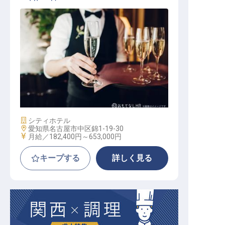
宴会サービス
施設業態
シティホテル
勤務地
愛知県名古屋市中区錦1-19-30
給与
月給／182,400円～
653,000円
キープする
詳しく見る