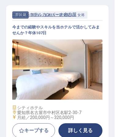
ベッセルホテルカンパーナ名古屋
正社員
宿泊
支配人・副支配人・女将
今までの経験やスキルを当ホテルで活かしてみま
せんか？年休107日
支配人・副支配人候補
施設業態
シティホテル
勤務地
愛知県名古屋市中村区名駅2-30-7
給与
月給／200,000円～
320,000円
キープする
詳しく見る