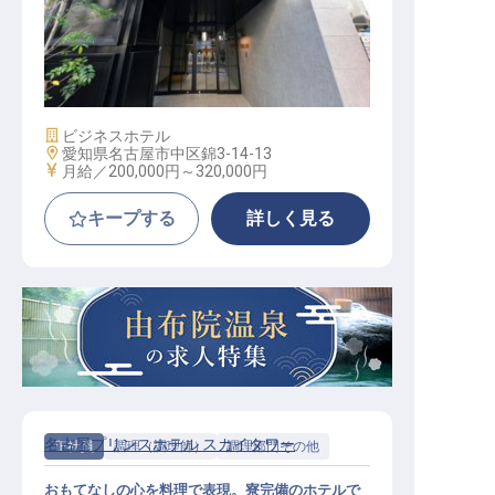
支配人・副支配人候補
施設業態
ビジネスホテル
勤務地
愛知県名古屋市中区錦3-14-13
給与
月給／200,000円～
320,000円
キープする
詳しく見る
名古屋プリンスホテル スカイタワー
正社員
調理（調理師）
調理部門その他
おもてなしの心を料理で表現。寮完備のホテルで