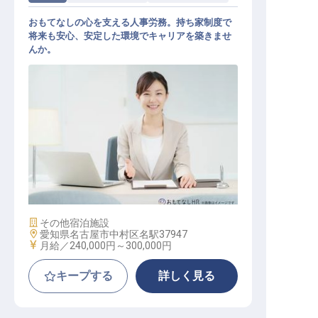
おもてなしの心を支える人事労務。持ち家制度で
将来も安心、安定した環境でキャリアを築きませ
んか。
人事労務
施設業態
その他宿泊施設
勤務地
愛知県名古屋市中村区名駅37947
給与
月給／240,000円～
300,000円
キープする
詳しく見る