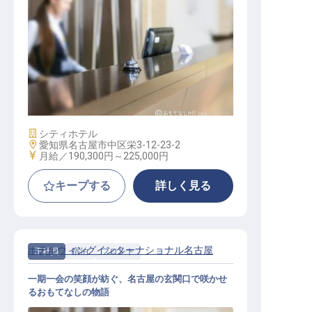
ホテルフロントスタッフ
施設業態
シティホテル
勤務地
愛知県名古屋市中区栄3-12-23-2
給与
月給／190,300円～
225,000円
キープする
詳しく見る
ホテルウィングインターナショナル名古屋
正社員
宿泊
フロント
一期一会の笑顔が紡ぐ、名古屋の玄関口で咲かせ
るおもてなしの物語