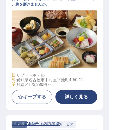
、腕を磨きませんか。
調理スタッフ【名古屋プリンスホテ
ル スカイタワー】
施設業態
リゾートホテル
勤務地
愛知県名古屋市中村区平池町4-60-12
給与
月給／173,380円～
キープする
詳しく見る
ホテルJALシティ名古屋 錦
正社員
料飲
レストランサービス