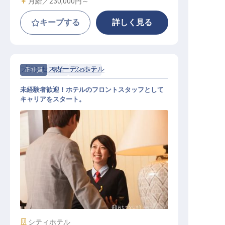
給与
月給／230,000円～
キープする
詳しく見る
プリンセスガーデンホテル
正社員
宿泊
フロント
未経験者歓迎！ホテルのフロントスタッフとして
キャリアをスタート。
フロントスタッフ
施設業態
シティホテル