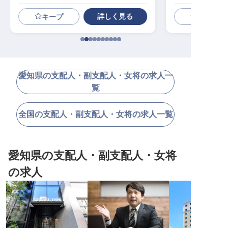
テル／立ち上げの中核を担う
ホテル／支配
上げに参画
詳しく見る
キープ
愛知県の支配人・副支配人・女将の求人一
覧
全国の支配人・副支配人・女将の求人一覧
愛知県の支配人・副支配人・女将
の求人