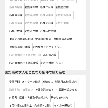
名鉄西尾線
名鉄蒲郡線
名鉄三河線
名鉄豊田線
名鉄常滑線
名鉄築港線
名鉄河和線
名鉄知多新線
名鉄津島線
名鉄尾西線
名鉄犬山線
名鉄広見線
名鉄小牧線
名鉄瀬戸線
近鉄名古屋線
東海交通事業城北線
愛知環状鉄道
豊橋鉄道渥美線
豊橋鉄道東田本線
名古屋ガイドウェイバス
名古屋市営地下鉄上飯田線
あおなみ線
名古屋市営地下鉄名港線
名鉄空港線
リニモ
愛知県の求人をこだわり条件で絞り込む
学歴不問
U・Iターン歓迎
転勤なし
残業月20時間以内
海外勤務・出張あり
英語を活かせる
中国語を活かせる
外資系
産休・育休取得実績あり
駅徒歩5分以内
年間休日120日以上
完全週休2日制
マイカー通勤可