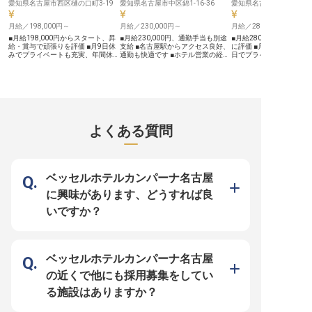
愛知県名古屋市西区樋の口町3-19
た、資格取得奨励制度を活用し、語
愛知県名古屋市中区錦1-16-36
愛知県名古屋市西区樋の口町
学力や自己啓発など、ホスピタリテ
ィ産業に関連するスキルアップを積
月給／198,000円～
月給／230,000円～
月給／280,000円～
極的に応援します。 経験を活か
し、副支配人・マネージャー候補と
■月給198,000円からスタート、昇
■月給230,000円、通勤手当も別途
■月給280,000円以上、
して、チームを牽引し、キャリアア
給・賞与で頑張りを評価 ■月9日休
支給 ■名古屋駅からアクセス良好、
に評価 ■月9日休み、年間
ップを目指せる場所です。
みでプライベートも充実、年間休日
通勤も快適です ■ホテル営業の経験
日でプライベートも充実 
108日 ■充実の福利厚生と研修制度
を活かし、キャリアアップ ■年間休
ャーとしてチームを牽引
でスキルアップを応援 ■培った製菓
日110日、残業少なめでプライベー
しを追求 ■充実の研修制
の経験を活かし、新たなステージで
トも充実 ーー【お客様との絆を深
なるスキルアップを支援 ーーお客
活躍 ーー【お客様の笑顔を彩る、
めるおもてなしの営業】 ホテルの
様に寄り添う、上質なお
甘美な創造の舞台】 私たちは、訪
営業職として、お客様に寄り添い、
舞台 私たちは、お客様一
れるお客様に心温まるおもてなしを
最高の滞在を提案するお仕事です。
の心に深く刻まれるよう
提供することを大切にしています。
国内エージェントや法人のお客様と
心温まるおもてなしを大
特に、パティシエの皆様が心を込め
の関係構築を通じて、ホテルの魅力
ます。訪れるすべてのお
よくある質問
て作り出す一つ一つのスイーツは、
を伝え、お客様の期待を超えるおも
常を忘れさせる特別な時
お客様の特別な時間をより一層輝か
てなしを追求します。名古屋の地
提供することを使命とし
せ、忘れられない思い出を紡ぎま
で、お客様の心に残る体験を創造す
気配りと洗練されたサー
す。 あなたの繊細な技術と豊かな
る喜びを感じられるでしょう。 あ
高の感動を創造していま
感性で、感動と喜びを届けるお菓子
なたの提案が、お客様の笑顔に繋が
の培ってきたホスピタリ
を創造し、お客様の笑顔を咲かせて
ります。 ーー【働きやすさと成長
と経験を活かし、お客様
ベッセルホテルカンパーナ名古屋
ください。 最高の素材と環境で、
を支える環境】 月給230,000円に加
える感動を共に生み出し
あなたの才能を存分に発揮できる場
え、通勤手当も支給され、安定した
お客様の笑顔が、私たち
に興味があります、どうすれば良
所がここにあります。 ーー【成長
生活をサポートします。 年間休日
よりの喜びです。 ーー成長を実感
を支える環境と、未来を描くキャリ
110日、月平均残業10時間程度と、
できる、キャリアアップの
いですか？
アパス】 当施設では、従業員一人
プライベートも大切にできる環境で
施設では、あなたのキャ
ひとりの成長を全力でサポートする
す。社会保険完備はもちろん、有給
を全力でサポートする環
環境が整っています。 充実した研
休暇や育児休暇も取得可能。 名古
います。マネージャーと
修制度や資格取得報奨制度、さらに
屋駅からアクセスしやすい立地で、
ムをまとめ、スタッフの
は競技会への参加支援など、あなた
あなたのホテル営業経験を存分に発
て組織全体のサービス品
のスキルアップとキャリア形成を多
揮し、さらなるキャリアアップを目
献できます。新入社員研
ベッセルホテルカンパーナ名古屋
角的に応援します。 経験豊富な仲
指せる職場です。 ※2025年11月17
別研修、専門コース研修
間たちと共に、切磋琢磨しながら技
日時点の情報です
にわたる研修制度で、常
の近くで他にも採用募集をしてい
術を磨き、新たな挑戦を続けること
キルを磨き続けられるで
ができます。 安定した環境で、あ
給280,000円からのスタ
る施設はありますか？
なたの夢を形にし、おもてなしのプ
え、年2回の賞与や年1回
ロフェッショナルとして輝く未来を
で、あなたの頑張りを正