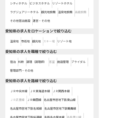
シティホテル
ビジネスホテル
リゾートホテル
ラグジュアリーホテル
観光地旅館
温泉地旅館
高級旅館
その他宿泊施設
運営・その他
愛知県の求人をロケーションで絞り込む
温泉地
市街地
観光地
スキー場
リゾート地
愛知県の求人を職種で絞り込む
宿泊
料飲
調理（調理師）
客室
施設管理
ブライダル
管理部門・その他
愛知県
の求人を路線で絞り込む
ＪＲ中央本線
ＪＲ東海道本線
ＪＲ関西本線
ＪＲ武豊線
ＪＲ飯田線
名古屋市営地下鉄東山線
名古屋市営地下鉄名城線
名古屋市営地下鉄鶴舞線
名古屋市営地下鉄桜通線
名鉄名古屋本線
名鉄豊川線