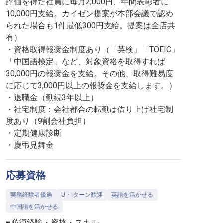
評価を得た社員に毎月2,000円、年間表彰者に
10,000円支給。カイゼン提案が本部会議で認め
られた場合も1件最低300円支給。提案は全店共
有）
・資格取得報奨金制度あり（「英検」「TOEIC」
「中国語検定」など、対象資格を取得すれば
30,000円の報奨金を支給。その他、取得難易度
に応じて3,000円以上の報奨金を支給します。）
・退職金（勤続3年以上）
・社宅制度：会社都合の転勤は借り上げ社宅制
度あり（9割会社負担）
・定期健康診断
・慶弔見舞金
応募資格
実務経験者優遇
U・Iターン歓迎
英語を活かせる
中国語を活かせる
■必須経験・資格・スキル