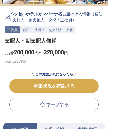
転職サポートに申し込む
無料
ベッセルホテルカンパーナ名古屋
の求人情報（
宿泊
/
支配人・副支配人・女将
/
正社員
）
採用をお考えの企業様へ
正社員
宿泊
支配人・副支配人・女将
支配人・副支配人候補
200,000
320,000
月給
円〜
円
この施設が気になったら
募集状況を確認する
キープする