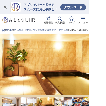
アプリでパッと探せる
ダウンロード
スムーズにお仕事探し！
ログイン
求人検索
転職相談
キープ
メニュー
求人・施設を探す
愛知県
名古屋市
中村区
ベッセルホテルカンパーナ名古屋
支配人・副支配人・女将/正社員の
キープした求人
就職・転職 合同説明会
おもてなしHRについて
ご利用の流れ
よくある質問
ホテル・宿泊業界情報コラム