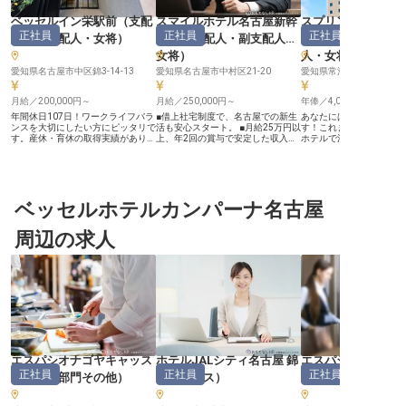
ベッセルイン栄駅前
（
支配
スマイルホテル名古屋新幹
スプリングサニー
正社員
正社員
正社員
人・副支配人・女将
）
線口
（
支配人・副支配人・
古屋常滑
女将
）
人・女将
愛知県名古屋市中区錦3-14-13
愛知県名古屋市中村区21-20
愛知県常滑市新開町3-174
月給／200,000円～
月給／250,000円～
年俸／4,000,000円～
年間休日107日！ワークライフバラ
■借上社宅制度で、名古屋での新生
あなたには支配人をお任
ンスを大切にしたい方にピッタリで
活も安心スタート。 ■月給25万円以
す！これまでの経験を発
す。産休・育休の取得実績があり、
上、年2回の賞与で安定した収入。
ホテルで活躍しませんか
ライフステージの変化に応じて、長
■名古屋駅から徒歩3分、通勤に便
イフバランスを大切にで
期的に働いていただける環境です。
利な好立地。 ■資格取得奨励制度
休日は多めの108日をご
あなたにお任せするのは、支配人・
で、あなたの成長を会社が支援。
た。勤務地は名鉄常滑駅
副支配人候補。ホテルの運営や経営
ーー【お客様の笑顔を育む、温かい
2分と通勤に便利な場所
に携わる、やりがいのあるポジショ
おもてなしの舞台】 お客様一人ひ
リングサニーホテル名古
ンをご用意しました。「ベッセルイ
ベッセルホテルカンパーナ名古屋
とりの心に残る滞在を演出するた
大浴場も備える全194室
ン栄駅前」は、地下鉄東山線・栄駅
め、私たちは日々、真心を込めたお
空港や観光地へのアクセ
より徒歩約2分の好立地に位置する
もてなしを追求しています。 名古
で、レジャーやビジネス
周辺の求人
ホテルで、総225客室を備えていま
屋の玄関口に位置し、国内外から訪
た多くのお客様をお迎え
す。 ※この求人は2025年8月18日時
れるお客様に安らぎと感動を提供す
す。※この求人は2022年
点の情報です
ることが私たちの喜びです。 フロ
点の情報です
ント業務はもちろん、売上管理や予
約調整、旅行会社へのセールス業務
を通じて、お客様との出会いを大切
にし、最高のサービスを届けましょ
う。 あなたの細やかな気配りが、
お客様の笑顔に繋がります。 ーー
【成長を支える環境と、未来を描く
キャリアパス】 当ホテルでは、従
業員一人ひとりが安心して長く働け
エスパシオナゴヤキャッス
ホテルJALシティ名古屋 錦
エスパシオナゴヤ
る環境を整えています。 借上社宅
正社員
正社員
正社員
ル
（
調理部門その他
）
（
セールス
）
ル
（
フロント
制度をはじめ、社会保険完備、従業
員割引制度など、充実した福利厚生
であなたの生活をサポート。 ま