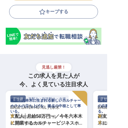
キープする
見逃し厳禁！
この求人を見た人が
今、よく見ている注目求人
正社員
支配人・副支配人・女将
正社員
東京・六本木に生まれる新しいカルチャー
六本木に生まれる
ホテルの立ち上げを、拠点の中核として率
の右腕として現場
BASE LAYER HOTEL 六本木
BASE LAYER H
いる。
る。
支配人│月給50万円～／今冬六本木
副支配人│月給
東京都港区六本木七丁目
東京都港区六
に開業するカルチャービジネスホ
木に開業する
月給／500,000円～
月給／400,00