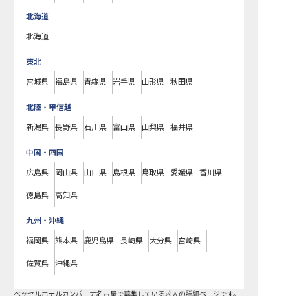
北海道
北海道
東北
宮城県
福島県
青森県
岩手県
山形県
秋田県
北陸・甲信越
新潟県
長野県
石川県
富山県
山梨県
福井県
中国・四国
広島県
岡山県
山口県
島根県
鳥取県
愛媛県
香川県
徳島県
高知県
九州・沖縄
福岡県
熊本県
鹿児島県
長崎県
大分県
宮崎県
佐賀県
沖縄県
ベッセルホテルカンパーナ名古屋で募集している求人の詳細ページです。
おもてなしHRではベッセルホテルカンパーナ名古屋の募集情報に精通した