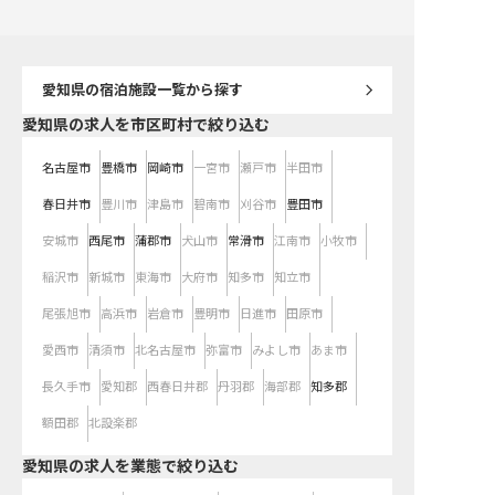
築きましょう。 ※2026年04月10日
ます。安定した環境で、
時点の情報です
アを築いていきたい方に
です。
愛知県
の宿泊施設一覧から探す
愛知県の求人を市区町村で絞り込む
名古屋市
豊橋市
岡崎市
一宮市
瀬戸市
半田市
春日井市
豊川市
津島市
碧南市
刈谷市
豊田市
安城市
西尾市
蒲郡市
犬山市
常滑市
江南市
小牧市
稲沢市
新城市
東海市
大府市
知多市
知立市
尾張旭市
高浜市
岩倉市
豊明市
日進市
田原市
愛西市
清須市
北名古屋市
弥富市
みよし市
あま市
長久手市
愛知郡
西春日井郡
丹羽郡
海部郡
知多郡
額田郡
北設楽郡
愛知県の求人を業態で絞り込む