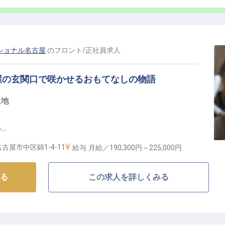
く、成長できる環境】
ケーキ製作では、基礎的な製菓技術に加え、マジパンや
細工物技術も習得できます。
術と感性をさらに高め、パティシエとしてのキャリアを
ショナル名古屋
の
フロント
/
正社員
求人
ながら、お客様に最高の笑顔をお届けする喜びを分かち
屋の玄関口で咲かせるおもてなしの物語
立地
る環境がここにあります。
い
あり
古屋市中区錦1-4-11
給与
月給／190,300円～
225,000円
もてなしの最前線】
る
この求人を詳しくみる
ら徒歩約2分、「伏見駅」から徒歩約4分という抜群のア
約5分の好立地に位置するホテルウィングインターナショ
フを募集しています！
じめ、予約対応やプラン作成など、ホテル運営の中心と