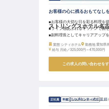
お客様の心に残るおもてなし
■お客様の大切な日を彩る料理を
ストリングスホテル名古
■ライブ感あふれるキッチンで腕
■副料理長としてキャリアアップ
■月給325,000円から始まる安定収
愛知県名
業態
シティホテル
勤務地
給与
月給／325,000円～
470,000円
ーー【お客様の笑顔を創るおもて
本格イタリアンや鉄板焼きレスト
この求人の問い合わせをす
大切な思い出を彩るお仕事です。
日常使いのランチやディナーから
ティーまで、様々なシーンで心に
ライブ感あふれるオープンキッチ
笑顔を直接感じられるやりがいを
求人情報：
ホテルJALシティ名古屋 錦
正社員
料飲
レストランサービス
ーー【経験を活かし、次なるステ