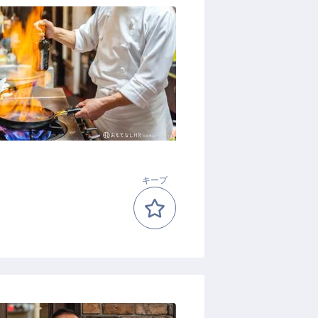
フ
キープ