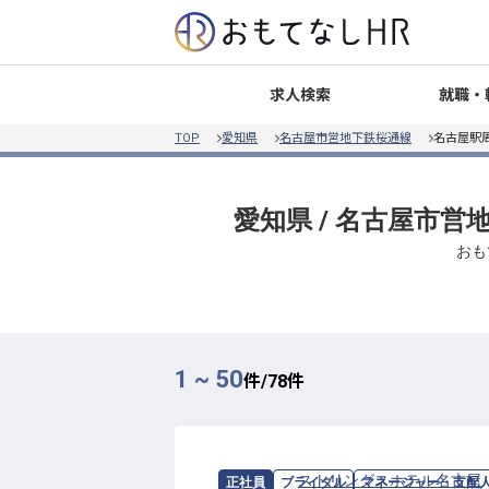
就職・
求人検索
TOP
愛知県
名古屋市営地下鉄桜通線
名古屋駅
愛知県 / 名古屋市
おも
1 ~ 50
件/
78
件
求人情報：
ストリングスホテル名古屋
正社員
ブライダル
マネージャー・支配