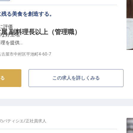
に残る美食を創造する。
アアップ】
て、アルバイトスタッフの就労管理や新人育成にも携わ
当に評価
屋 副料理長以上（管理職）
利な好立地
く喜びを感じられる環境です。
料理を提供
おり、ブライダルやホテルでの経験がある方は即戦力と
充実
古屋市中村区平池町4-60-7
海外研修旅行の実績もあり、長期的なキャリア形成をサ
を創造する】
多様なレストランで副料理長として腕を振るっていただ
る
この求人を詳しくみる
なるスキルアップを目指せる職場です。
婚記念日、誕生日、家族のお祝いといった特別な日ま
で彩るやりがいのあるお仕事です。
客様の笑顔を間近に感じながら、最高の食体験とおもて
の
パティシエ
/
正社員
求人
れない感動を生み出します。