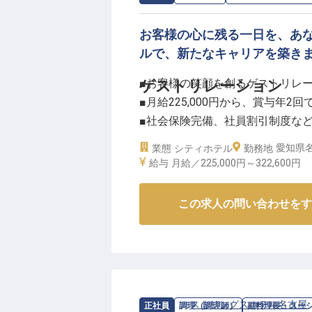
お客様の心に残る一日を、あ
ルで、新たなキャリアを築き
■お客様の笑顔を創るゲストリレ
ゲストリレーション
■月給225,000円から、賞与年2
■社会保険完備、社員割引制度な
■名古屋駅から徒歩圏内、アクセ
愛知県名
業態
シティホテル
勤務地
給与
月給／225,000円～
322,600円
ーー【お客様の特別な一日を彩る
当ホテルでは、お客様にとって忘
この求人の問い合わせをす
す。
ゲストリレーションとして、婚礼
ろん、主賓の方々へのきめ細やか
い。
お客様の笑顔と感動を間近で感じ
求人情報：
ストリングスホテル名古屋
正社員
調理（調理師）
副料理長・スー
あなたのホスピタリティで、お客