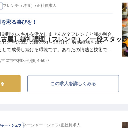
の
フレンチ（洋食）
/
正社員
求人
）
最高の喜びです。
日を彩る喜びを！
環境とキャリア】
く活躍できる環境を大切にしています。
礼調理のスキルを活かしませんか？フレンチと和の融合
収入に加え、年間休日110日以上でプライベートも充実。
名古屋】婚礼調理（フレンチ）／一般スタッ
ときを演出。月給23万～28万円。実務経験を活か
交通費支給、残業手当、制服貸与、社員割引制度など、
として成長し続ける環境です。あなたの情熱と技術で、
します。
古屋市中村区平池町4-60-7
ージの変化にも柔軟に対応。
なたの経験とスキルを存分に活かし、キャリアアップを
る
この求人を詳しくみる
の
料理長・マネージャー・シェフ
/
正社員
求人
ジャー・シェフ