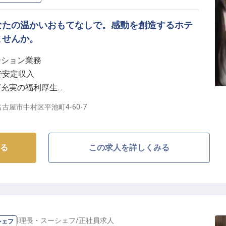
なたの温かいおもてなしで。感動を創造するホテ
ませんか。
ーション業務
回で安定収入
ど充実の福利厚生
ス良好な立地で勤務
古屋市中村区平池町4-60-7
おもてなし】
れられない特別な一日を演出することを大切にしていま
る
この求人を詳しくみる
客やレストラン客、業者様への丁寧な誘導と案内はもち
なケアを通じて、心温まるおもてなしを提供してくださ
られる、やりがいのあるお仕事です。
の
副料理長・スーシェフ
/
正社員
求人
シェフ
様の記憶に残る瞬間を共に創り上げていきましょう。