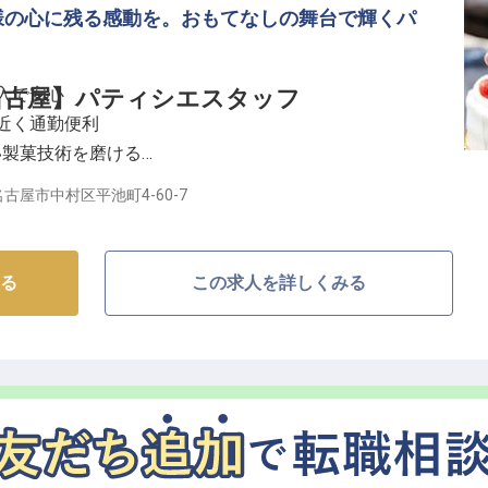
様の心に残る感動を。おもてなしの舞台で輝くパ
た福利厚生】
ームを牽引し、若手育成にも携わっていただきます。
らにキャリアアップを目指せる環境です。
収入で安心
名古屋】パティシエスタッフ
トで、あなたの経験とスキルを正当に評価します。
近く通勤便利
当や制服貸与、社員割引制度など、安心して長く働ける
い製菓技術を磨ける
も充実できる
古屋市中村区平池町4-60-7
大切にしながら、料理人としての道を極めませんか。
おもてなしの舞台】
お客様の大切な一日を彩るウエディングケーキをはじ
る
この求人を詳しくみる
トデセール、華やかなデザートブッフェなど、多岐にわ
高の技術と感性でお客様の記憶に残る感動をお届けする
、おもてなしの心を大切にする環境で、あなたの才能を