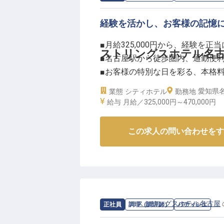
経験を活かし、お客様の記憶
ーー【成長を支える環境とキャリ
ゲストリレーションの責任者とし
■月給325,000円から、経験を正
っていただきます。
ストリングスホテル名古
■名古屋駅から徒歩圏内、通勤便
チームをまとめ、共に成長してい
■お客様の特別な日を彩る、本格
接客経験2年以上の方を歓迎して
■年間休日110日、プライベートも
愛知県名
業態
シティホテル
してご活躍いただけます。
勤務地
給与
月給／325,000円～
470,000円
勤続10年・20年報奨制度として
ーー【お客様の心に残る美食体験
ポート。
本格イタリアンや鉄板焼きなど、
この求人の問い合わせをす
あなたの成長意欲を応援し、さら
きます。
※2026年03月06日時点の情報です
日常のランチやディナーから、結
で、お客様の大切な思い出を料理
ライブ感あふれるキッチンで、お
なしを提供してください。
求人情報：
ストリングスホテル名古屋
正社員
調理（調理師）
パティシエ
あなたの創造性と情熱が、忘れら