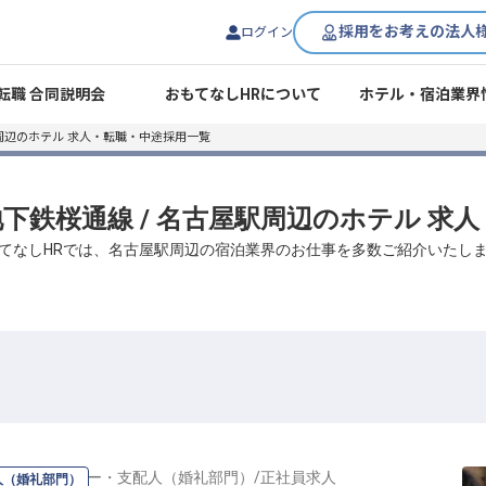
採用をお考えの法人
ログイン
転職 合同説明会
おもてなしHRについて
ホテル・宿泊業界
周辺のホテル 求人・転職・中途採用一覧
営地下鉄桜通線 / 名古屋駅周辺のホテル 求
てなしHRでは、名古屋駅周辺の宿泊業界のお仕事を多数ご紹介いたし
の
マネージャー・支配人（婚礼部門）
/
正社員
求人
人（婚礼部門）