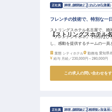
求人情報：
ストリングスホテル名古屋
正社員
調理（調理師）
フレンチ（洋食
お客様の笑顔が、私たちにとって
フレンチの技術で、特別な一
ーー【成長を支える、安心の働く
私たちは、働く皆様が安心して長
ストリングスホテル名古屋で、婚
月給325,000円からの安定した
【ストリングスホテル
『フレンチジャポネ』で特別なひと
社会保険完備はもちろん、賞与や
し、感動を提供するチームの一員
充実の福利厚生で皆様をサポート
最高の瞬間を共に作りましょう！
愛知県名
業態
シティホテル
育児休暇制度もあり、ライフステ
勤務地
※2025年04月17日時点の情報です
給与
月給／230,000円～
280,000円
副料理長以上の管理職として、あ
目指せる場所です。
この求人の問い合わせをす
※2026年03月26日時点の情報です
求人情報：
ストリングスホテル名古屋
正社員
調理（調理師）
料理長・マネー