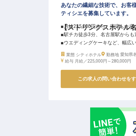
あなたの繊細な技術で、お客
ーー【成長を支える環境と充実し
ティシエを募集しています。
副料理長以上の管理職として、チ
これまでの調理経験を活かし、さ
■月給225,000円から、安定した
【ストリングスホテル
月給325,000円からのスター
■駅チカ徒歩3分、名古屋駅からも
社会保険完備はもちろん、残業手
■ウエディングケーキなど、幅広
福利厚生も充実。
■年間休日110日、プライベート
愛知県名
業態
シティホテル
年間休日110日とプライベートも
勤務地
給与
月給／225,000円～
280,000円
※2026年03月26日時点の情報です
ーー【心に残る感動を創造する、
ストリングスホテル名古屋では、
この求人の問い合わせをす
め、コースを締めくくるアシェッ
たるスイーツを手掛けています。
一つひとつの作品に心を込め、最
ことが私たちの使命です。
特別な日を演出する繊細な技術と
存分に発揮してください。