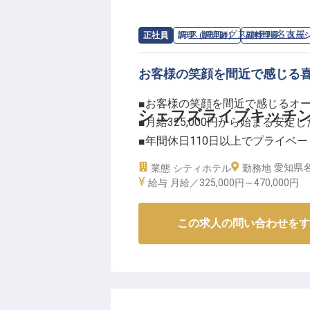
して活躍できるポジションです！
いに満ちたお仕事です！
求人情報：
ストリングスホテル名古屋
正社員
調理（調理師）
副料理長・スー
ーー【あなたの成長を応援する職
お客様の笑顔を間近で感じる
未経験の方でも安心してスタート
■お客様の笑顔を間近で感じるオ
プロのホテルスタッフとして成長
シェフズライブキッチン
■月給325,000円から始まる安定
2交代制または3交代制のシフト
■年間休日110日以上でプライベ
らに、当社運営のホテルや飲食店
■育児休暇制度など充実の福利厚
長く働ける環境で、ホスピタリテ
愛知県名
業態
シティホテル
勤務地
※2025年09月08日時点の情報です
給与
月給／325,000円～
470,000円
ーー【お客様の感動を創る、おも
お客様の目の前で腕を振るうオー
この求人の問い合わせをす
一品一品に心を込めて仕上げる料
直接「美味しい」というお声を聞
う。
お客様との温かい交流を通じて、
なしの心を大切にしています。