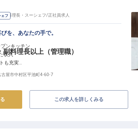
地元名古屋の魅力を国内外のお客様に発信する、やりが
の
副料理長・スーシェフ
/
正社員
求人
シェフ
場環境】
喜びを、あなたの手で。
できる研修制度を完備！接遇マナーから業務知識まで、
ープンキッチン
できるよう、しっかりサポートします！
 副料理長以上（管理職）
した収入
勤務で、ライフスタイルに合わせた働き方が可能です！さ
ートも充実
の割引制度もあり、プライベートも充実！
生で安心
ィのプロフェッショナルを目指しませんか？
古屋市中村区平池町4-60-7
てなしの舞台】
プンキッチンは、まさに感動を創り出す舞台です。
る
この求人を詳しくみる
理は、お客様の特別な時間を彩ります。
ける喜びは、何物にも代えがたいやりがいとなるでしょ
あなたの料理が忘れられない思い出となるよう、おもて