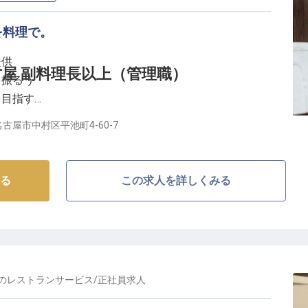
を料理で。
提供
屋 副料理長以上（管理職）
を振るう
を目指す
入
古屋市中村区平池町4-60-7
なしの舞台】
ランなど、多彩な料理を提供するキッチンで、お客様の
る
この求人を詳しくみる
、結婚記念日、誕生日会、ご家族のお祝い、二次会パー
残るおもてなしを料理で表現してください。
ンで、あなたの創造性と技術を存分に発揮し、お客様の
実感できます。
の
レストランサービス
/
正社員
求人
ップへ】