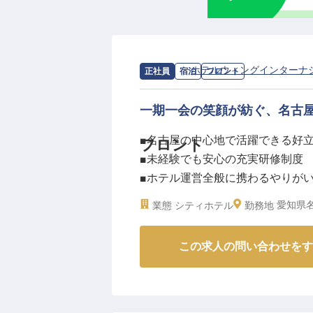
ーー【技術を磨き、キャリアを築
結婚式場ならではのウエディング
飴細工、シュガークラフトなどの
日々の業務を通じて、あなたの技
求人情報：
ホテルウィングインターナ
正社員
宿泊
フロント
築くことができます。
チームで協力し、互いに高め合い
一期一会の笑顔が紡ぐ、名古
合いませんか。
■名古屋の中心地で活躍できる好
フロント
あなたの成長を全力でサポートす
■未経験でも安心の充実研修制度
※2026年03月06日時点の情報です
■ホテル運営全般に携わるやりが
■グループホテル利用の割引特典
愛知県名
業態
シティホテル
勤務地
ーー【名古屋の魅力を発信するお
この求人の問い合わせをす
名古屋市営地下鉄「丸の内駅」か
クセス！JR名古屋駅からも車で
ナル名古屋では、フロントスタッ
チェックイン・アウトの接客をは