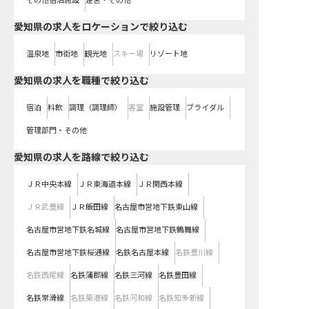
その他宿泊施設
運営・その他
愛知県の求人をロケーションで絞り込む
温泉地
市街地
観光地
スキー場
リゾート地
愛知県の求人を職種で絞り込む
宿泊
料飲
調理（調理師）
客室
施設管理
ブライダル
管理部門・その他
愛知県
の求人を路線で絞り込む
ＪＲ中央本線
ＪＲ東海道本線
ＪＲ関西本線
ＪＲ武豊線
ＪＲ飯田線
名古屋市営地下鉄東山線
名古屋市営地下鉄名城線
名古屋市営地下鉄鶴舞線
名古屋市営地下鉄桜通線
名鉄名古屋本線
名鉄豊川線
名鉄西尾線
名鉄蒲郡線
名鉄三河線
名鉄豊田線
名鉄常滑線
名鉄築港線
名鉄河和線
名鉄知多新線