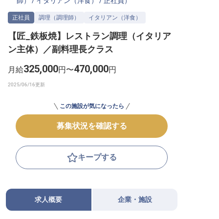
師）
/
イタリアン（洋食）
/
正社員
）
転職サポートに申し込む
無料
正社員
調理（調理師）
イタリアン（洋食）
【匠_鉄板焼】レストラン調理（イタリア
採用をお考えの企業様へ
ン主体）／副料理長クラス
325,000
470,000
月給
円〜
円
この施設が気になったら
募集状況を確認する
キープする
求人概要
企業・施設