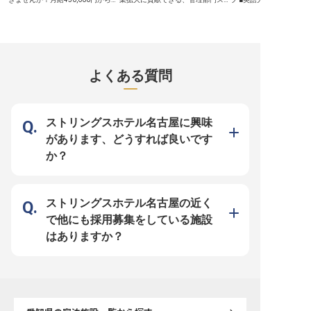
境です。 ※2025年11月17日時点の
正社員募集。あなたの経験を活か
ッフに挑戦しませんか？年間休日は
環境 ■従業員食堂や社内
情報です
し、宿泊客の予約動向や市場分析を
108日と多めなので、仕事を充実し
利厚生充実 ーー【心を込めたおも
基に、最適な価格戦略を立案し、ホ
ながら自分の時間も大切にできる働
てなしで特別な時間を創造
テルの収益最大化に貢献してくださ
き方を選べます。REJ株式会社は
様にとって大切な旅の思
い。予約管理システムの運用を通じ
「ホテル・民泊施設数・サービス共
をお手伝いする、やりが
て、柔軟な対応力を磨きましょう。
に名古屋でNo.1をとる！」という
宿泊セールスのお仕事で
ホテル業界での経験を活かし、次の
目標のもと、土地開発や海外事業な
社への宿泊プランの提案
ステップへ進むチャンスです！
どを展開しています。一緒に不動産
客・イベントの誘致まで
よくある質問
※2025年04月17日時点の情報です
業を通した街づくりをしませんか？
リティの心を活かして活
※この求人は2023年8月23日時点の
ます。 お客様をお迎えす
情報です
らお見送りまで、心温ま
で感動を届ける喜びを日
ます！日常英会話ができ
らに幅広いお客様との出
ストリングスホテル名古屋に興味
ります！ ーー【成長を応援する環
境で輝くホテリエへ】 新
があります、どうすれば良いです
修からキャリアに応じた
まで、成長をしっかりサ
か？
研修制度が整っています
マナーや食品衛生、テー
など、ホテリエとして必
を幅広く習得できます。 
報奨制度や競技・大会参
もあり、プロフェッショ
ストリングスホテル名古屋の近く
をバックアップ！おもて
大切にしながら、あなた
で他にも採用募集をしている施設
分に発揮できる環境です！ 
年09月08日時点の情報で
はありますか？