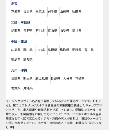
東北
宮城県
福島県
青森県
岩手県
山形県
秋田県
北陸・甲信越
新潟県
長野県
石川県
富山県
山梨県
福井県
中国・四国
広島県
岡山県
山口県
島根県
鳥取県
愛媛県
香川県
徳島県
高知県
九州・沖縄
福岡県
熊本県
鹿児島県
長崎県
大分県
宮崎県
佐賀県
沖縄県
ストリングスホテル名古屋で募集している求人の詳細ページです。おもて
なしHRではストリングスホテル名古屋の募集情報に精通したキャリアアド
バイザーが、求人情報や転職活動をサポートします。愛知県でホテル・旅
館の求人・転職情報をお探しの方にピッタリです。ビジネスホテルや温泉
旅館など
中村区
で気になるホテル・旅館の求人があれば、電話やメールで
お問い合わせください。ホテル・旅館の求人・就職・転職なら【おもてな
しHR】