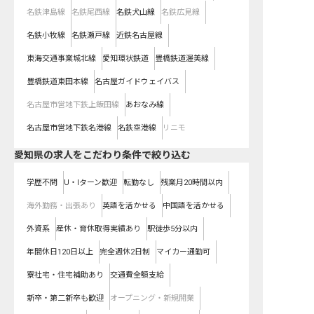
名鉄津島線
名鉄尾西線
名鉄犬山線
名鉄広見線
名鉄小牧線
名鉄瀬戸線
近鉄名古屋線
東海交通事業城北線
愛知環状鉄道
豊橋鉄道渥美線
豊橋鉄道東田本線
名古屋ガイドウェイバス
名古屋市営地下鉄上飯田線
あおなみ線
名古屋市営地下鉄名港線
名鉄空港線
リニモ
愛知県の求人をこだわり条件で絞り込む
学歴不問
U・Iターン歓迎
転勤なし
残業月20時間以内
海外勤務・出張あり
英語を活かせる
中国語を活かせる
外資系
産休・育休取得実績あり
駅徒歩5分以内
年間休日120日以上
完全週休2日制
マイカー通勤可
寮社宅・住宅補助あり
交通費全額支給
新卒・第二新卒も歓迎
オープニング・新規開業