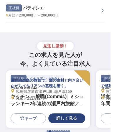
パティシエ
正社員
月給／230,000円 〜 280,000円
見逃し厳禁！
この求人を見た人が
今、よく見ている注目求人
正社員
イタリアン（洋食）
正社員
瀬戸内の島の旅館で、島の食材と向き合い
天草の絶景と美食
ながらイタリアンの基礎を磨く。
で感動を届けませ
Azumi Setoda
天草 天空の船
広島県尾道市瀬戸田町瀬戸田269
熊本県上天草市松
キッチン 一般職(Commis)│ミシュ
洋食調理｜月給
月給／232,892円～
月給／200,00
ランキー2年連続の瀬戸内旅館／寮
年間6回の4連
あり・転勤なし
詳しく見る
キープ