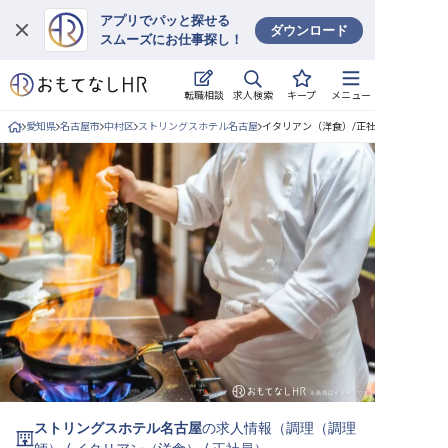
アプリでパッと探せる
ダウンロード
スムーズにお仕事探し！
ログイン
求人検索
転職相談
キープ
メニュー
求人・施設を探す
愛知県
名古屋市
中村区
ストリングスホテル名古屋
イタリアン（洋食）/正社員の求人詳細
キープした求人
就職・転職 合同説明会
おもてなしHRについて
ご利用の流れ
よくある質問
ホテル・宿泊業界情報コラム
ストリングスホテル名古屋
の求人情報（
調理（調理