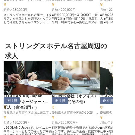
月給／230,000円～
月給／200,000円～
月給／225,000円～
ストリングスホテル名古屋で、イタ
■月給200,000円〜310,000円、賞
■月給225,000円から、
リアンを主体とした調理スタッフと
与年2回 ■年間休日110日、残業月
入 ■年2回の賞与と年1回
して活躍しませんか？マンジャーレ
平均10時間で安心 ■あなたのアイデ
価 ■毎日の食事補助があ
や四季庭を舞台に、アラミニッツの
アを活かしメニュー開発に挑戦 ■転
て働けます ■経験を活か
技術を駆使し、季節ごとに変わるメ
勤なしで名古屋に根差して長く働け
を磨けるキャリア ーー【お客様の
ニューで記念日レストランの感動を
ます ーー【お客様の心に残る一皿
特別な日を彩る美食の舞台
提供しましょう。月給23万～28万
を創造する喜び】 名古屋の中心に
様にとって忘れられない
円で、あなたの料理の腕を存分に発
位置するホテルで、お客様の旅の思
を演出するため、私たち
揮できる環境です。実務経験を活か
ストリングスホテル名古屋周辺の
い出を彩るお料理を提供しません
たお料理を提供しています
し、さらなるキャリアアップを目指
か。 直営レストラン
食材を活かした季節感あ
すあなたをお待ちしています。
「CafeCanal1610」にて、洋食調
ューは、ランチは週替わ
求人
※2025年04月17日時点の情報です
理スタッフとしてご活躍いただきま
ーは季節ごとに趣を変え
す。朝食からディナーまで、幅広い
な感動をお届け。 アラミ
シーンで腕を振るい、お客様の笑顔
こだわり、一皿一皿に真
を間近に感じられるやりがいのある
仕上げることで、お客様
お仕事です。 経験豊富な料理長と
るひとときを創造していま
共に、質の高いおもてなしの心を込
なたの培った調理スキル
めた料理を追求し、お客様にとって
なしの心が、ここで輝きます
忘れられない食体験を創造していき
ー【成長を支える充実の
ましょう。 ーー【安定した環境で
い仲間】 私たちは、働く
スキルを磨き、キャリアを築く】
心して長く活躍できるよ
当ホテルでは、スタッフ一人ひとり
た福利厚生と働きやすい
が安心して長く働ける環境を大切に
ています。 社会保険完備
LEGOLAND(R) Japan
REJ株式会社（オフィス）
エスパシオナゴヤ
しています。 月平均10時間程度の
ん、毎日の食事補助や福
正社員
正社員
正社員
Hotel
（
マネージャー・支
（
管理部門その他
）
ル
（
セールス
残業でプライベートも充実。年間休
の利用も可能。 年間休日1
日110日、有給休暇も取得しやす
フト制でプライベートも
配人（宿泊部門）
）
く、ワークライフバランスを保ちな
がら、調理のプロフェッ
愛知県名古屋市港区金城ふ頭二丁目7番地１
がらお仕事に取り組めます。有名ホ
愛知県名古屋市中区栄3-30-28 岩田サカエビル5階
して成長できる環境です。
テルでの経験を持つ料理長のもと、
富な仲間と共に、互いに
日々の業務を通じてスキルアップが
がら、お客様に最高の感
月給／450,000円～
月給／250,000円～
月給／180,000円～
可能です。ランチメニュー開発では
する喜びを分かち合いま
あなたのアイデアが形になるチャン
あなたの挑戦を心よりお
LEGOLAND Japanで、レベニュー
顧客折衝の経験を発揮できるポジシ
■お客様の特別な1日に寄
スも。 転勤もなく、名古屋でじっ
ります。 ※2026年03月
マネージャーとしてのキャリアを築
ョンです。あなたの企画・提案で事
仕事 ■充実の研修制度で
くりとキャリアを築ける安定した環
情報です
きませんか？月給450,000円からの
業拡大に貢献できる、管理部門スタ
プ ■英語力を活かせるグ