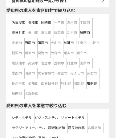
愛知県
の宿泊施設一覧から探す
愛知県の求人を市区町村で絞り込む
名古屋市
豊橋市
岡崎市
一宮市
瀬戸市
半田市
春日井市
豊川市
津島市
碧南市
刈谷市
豊田市
安城市
西尾市
蒲郡市
犬山市
常滑市
江南市
小牧市
稲沢市
新城市
東海市
大府市
知多市
知立市
尾張旭市
高浜市
岩倉市
豊明市
日進市
田原市
愛西市
清須市
北名古屋市
弥富市
みよし市
あま市
長久手市
愛知郡
西春日井郡
丹羽郡
海部郡
知多郡
額田郡
北設楽郡
愛知県の求人を業態で絞り込む
シティホテル
ビジネスホテル
リゾートホテル
ラグジュアリーホテル
観光地旅館
温泉地旅館
高級旅館