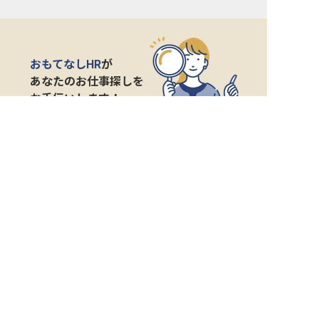
おもてなしHR
が
あなたのお仕事探しを
お手伝いします！
サポート登録後の流れ
サポート

電話で

マッチする

企業と

内定

登録
ヒアリング
求人をご紹介
面接
入社
宿泊業界専任のキャリアアドバイザーがあなたの転
職活動を徹底サポート!
納得できる転職先をご提案いたします。
サポートに申込む
無料