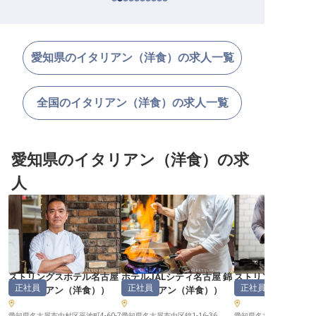
愛知県のイタリアン（洋食）の求人一覧
全国のイタリアン（洋食）の求人一覧
愛知県のイタリアン（洋食）の求
人
ストリングスホテル名古屋
ホテルJALシティ名古屋 錦
ストリングスホテ
正社員
正社員
正社員
（
イタリアン（洋食）
）
（
イタリアン（洋食）
）
（
イタリアン（洋
愛知県名古屋市中村区平池町4-60-7
愛知県名古屋市中区錦1-16-36
愛知県名古屋市中村区平池町