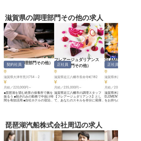
滋賀県の調理部門その他の求人
フレアージュダリアンス
GLAMP ELEMENT
湖西荘
（
調理部門その他
）
契約社員
正社員
正社員
（
調理部門その他
）
門その他
滋賀県大津市荒川754－2
滋賀県近江八幡市長命寺町182
滋賀県米原市池下60-1
月給／220,000円～
月給／235,000円～
月給／200,000円～
■琵琶湖を望む絶景の保養所で腕を
滋賀県近江八幡市の調理スタッフ
滋賀県米原市にある「GL
振るう ■朝夕のみの勤務で中抜け時
【フレアージュダリアンス】とし
ELEMENT」にて、調理
間を有効活用 ■自社ホテルの宿泊補
て、あなたのスキルを存分に発揮し
をお持ちの洋食調理スタ
助で旅行も楽しめる ■マイカー通勤
ませんか？月給235,000円～
いたします。調理師・レ
OK！駐車場完備で通勤便利 ーー
385,000円に各種手当を加え、魅力
ービス技能士の資格をお
【琵琶湖を望む美食の舞台で、あな
的な待遇をご用意しています。調理
や、メニュー開発の経験
たの調理スキルを活かしませんか】
業務だけでなく、売り上げ管理やメ
大歓迎です。調理業務は
琵琶湖の豊かな自然に囲まれた「湖
ニュー開発、宴会プランの構築まで
そのほかにオーダー対応
西荘」で、お客様の大切な時間を彩
琵琶湖汽船株式会社周辺の求人
携わり、店舗運営のマネジメントス
の接客業務なども担当し
るお料理をご提供いただきます。
キルも磨けます。様々なイベントで
ます。年3回の賞与と昇
朝食と夕食の調理を担当し、食材の
お客様に感動を提供し、スキルアッ
あなたの頑張りを認めて
仕入れから盛り付けまで幅広い業務
プを目指したい方を歓迎します。
く、やりがいのある職場
に携わっていただきます。旬の食材
※2025年5月19日時点の情報です
※2024年6月3日時点の