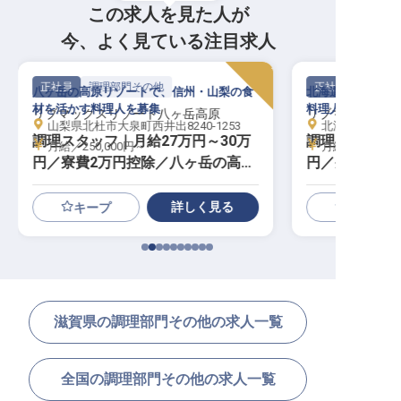
この求人を見た人が
今、よく見ている注目求人
正社員
調理部門その他
正社員
八ヶ岳の高原リゾートで、信州・山梨の食
北海道・鹿部温泉
材を活かす料理人を募集
料理人として活躍
リブマックスリゾート八ヶ岳高原
リブマックスリゾ
山梨県北杜市大泉町西井出8240-1253
北海道茅部郡鹿部
調理スタッフ｜月給27万円～30万
調理スタッフ｜
月給／250,000円～
月給／250,00
円／寮費2万円控除／八ヶ岳の高原
円／寮費2万
リゾート／急募
地／急募
詳しく見る
キープ
滋賀県の調理部門その他の求人一覧
全国の調理部門その他の求人一覧