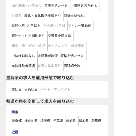
海外勤務・出張あり
英語を活かせる
中国語を活かせる
外資系
産休・育休取得実績あり
駅徒歩5分以内
年間休日120日以上
完全週休2日制
マイカー通勤可
寮社宅・住宅補助あり
交通費全額支給
新卒・第二新卒も歓迎
オープニング・新規開業
中抜け勤務なし
未経験者歓迎
資格を活かせる
実務経験者優遇
普通自動車免許
調理師免許
滋賀県の求人を雇用形態で絞り込む
正社員
契約社員
パート・アルバイト
都道府県を変更して求人を絞り込む
関東
東京都
神奈川県
埼玉県
千葉県
茨城県
栃木県
群馬県
近畿