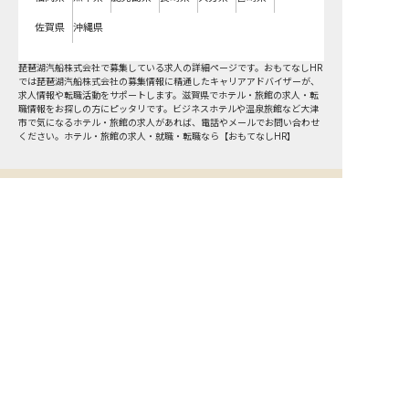
佐賀県
沖縄県
琵琶湖汽船株式会社で募集している求人の詳細ページです。おもてなしHR
では琵琶湖汽船株式会社の募集情報に精通したキャリアアドバイザーが、
求人情報や転職活動をサポートします。滋賀県でホテル・旅館の求人・転
職情報をお探しの方にピッタリです。ビジネスホテルや温泉旅館など
大津
市
で気になるホテル・旅館の求人があれば、電話やメールでお問い合わせ
ください。ホテル・旅館の求人・就職・転職なら【おもてなしHR】
おもてなしHR
が
あなたのお仕事探しを
お手伝いします！
サポート登録後の流れ
サポート

電話で

マッチする

企業と

内定

登録
ヒアリング
求人をご紹介
面接
入社