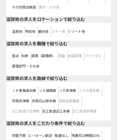
その他宿泊施設
運営・その他
滋賀県の求人をロケーションで絞り込む
温泉地
市街地
観光地
スキー場
リゾート地
滋賀県の求人を職種で絞り込む
宿泊
料飲
調理（調理師）
客室
施設管理
ブライダル
管理部門・その他
滋賀県
の求人を路線で絞り込む
ＪＲ東海道本線
ＪＲ湖西線
ＪＲ草津線
ＪＲ北陸本線
京阪京津線
京阪石山坂本線
信楽高原鐵道
近江鉄道八日市線
近江鉄道近江本線
近江鉄道多賀線
滋賀県の求人をこだわり条件で絞り込む
学歴不問
U・Iターン歓迎
転勤なし
残業月20時間以内