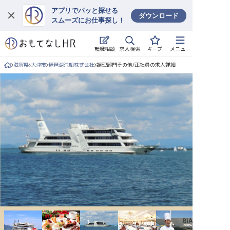
アプリでパッと探せる
ダウンロード
スムーズにお仕事探し！
ログイン
求人検索
転職相談
キープ
メニュー
求人・施設を探す
滋賀県
大津市
琵琶湖汽船株式会社
調理部門その他/正社員の求人詳細
キープした求人
就職・転職 合同説明会
おもてなしHRについて
ご利用の流れ
よくある質問
ホテル・宿泊業界情報コラム