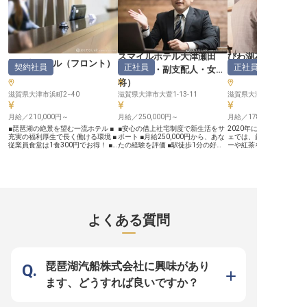
を活かした料理で、お客様に感動と
癒しのひとときをお届けしましょ
う。 三菱電機の保養所ならではの
落ち着いた雰囲気の中で、あなたの
調理経験を存分に発揮できる環境で
す。 ーー【ワークライフバランス
を大切にできる環境で、プロの技を
スマイルホテル大津瀬田
びわ湖花街道
磨く】 朝6時～10時、夕方16時～
琵琶湖ホテル
（
フロント
）
契約社員
正社員
正社員
20時の勤務で、間の6時間は自由時
（
支配人・副支配人・女
タッフ
）
間！家事や趣味、自己研鑽など、プ
将
）
ライベートの時間を充実させながら
働けます。 琵琶湖周辺の豊かな自
滋賀県大津市浜町2−40
滋賀県大津市大萱1-13-11
滋賀県大津市雄琴1-1-3
然環境のなかで、調理のプロとして
腕を磨きながら、ゆとりある生活を
実現できます。 社員同士の温かな
月給／210,000円～
月給／250,000円～
月給／178,000円～
人間関係の中で、おもてなしの心を
■琵琶湖の絶景を望む一流ホテル ■
■安心の借上社宅制度で新生活をサ
2020年にテラス席が完
大切にした料理の腕を磨きません
充実の福利厚生で長く働ける環境 ■
ポート ■月給250,000円から、あな
ェでは、厳選した淹れた
か？ 自社ホテルの宿泊補助制度も
従業員食堂は1食300円でお得！ ■
たの経験を評価 ■駅徒歩1分の好立
ーや紅茶を楽しめる旅館
あり、プライベートの旅行も充実で
マルチスキルが身につく成長環境
地で通勤も快適な環境 ■キャリアア
様へのお食事の提供サー
きる環境です。 ※2025年08月05日
ーー【琵琶湖の絶景と共に、おもて
ップを目指せる副支配人候補 ーー
屋案内などを行なってい
時点の情報です
なしの最前線で輝く】 滋賀県を代
【お客様の笑顔を育む、心温まるお
を募集しています。未経
表する「琵琶湖ホテル」でフロント
もてなし】 琵琶湖のほとり、歴史
スキルを身につけられる
スタッフとして、お客様の大切な思
と自然が息づくこの地で、お客様に
ているので安心してお仕
い出づくりをお手伝いしませんか？
忘れられない滞在を提供していま
れますよ。年間休日は10
チェックインからチェックアウトま
す。 私たちは、訪れるすべての
とオフのメリハリをつけ
で、ベル・コンシェルジュ業務、ス
方々に心からの安らぎと喜びを感じ
ただけます。これから新
よくある質問
パ受付など、ホスピタリティの最前
ていただけるよう、細やかな気配り
えの方も安心の社員寮を
線でお客様をお迎えします。 四季
と温かい笑顔を大切にしています。
います。※この求人は202
折々の琵琶湖の景色と共に、一期一
副支配人として、お客様一人ひとり
日時点の情報です
会のおもてなしを提供できるやりが
の声に耳を傾け、期待を超えるサー
いのあるお仕事です。 お客様の
ビスを追求する喜びを共に分かち合
「また来たい」という言葉が、私た
いませんか。 あなたのホスピタリ
琵琶湖汽船株式会社に興味があり
ちの何よりの喜びです。 ーー【多
ティが、お客様の旅をより豊かなも
彩なスキルを磨き、ホテリエとして
のに変える力となります。 ーー
ます、どうすれば良いですか？
の成長を実感】 フロント業務だけ
【成長を支える環境と、未来を描く
でなく、レストランや宴会場での料
キャリアパス】 当ホテルでは、従
飲サービスも担当するマルチタスク
業員一人ひとりの成長を大切にする