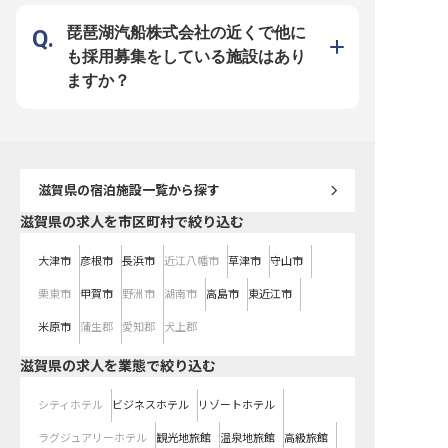
制を採用。 幅広い経験を通じてホ
文化が根付いています。 副支配人
テルのプロフェッショナルとして成
として、現場の最前線でチームを牽
長できる環境です。 慶弔休暇や育
引し、運営全般に携わることで、マ
琵琶湖汽船株式会社の近くで他に
児・介護休業制度、資格取得支援な
ネジメントスキルを磨くことができ
ど福利厚生も充実！従業員食堂は1
ます。 資格取得奨励制度や従業員
も採用募集をしている施設はあり
食300円とリーズナブル。 京阪グル
割引など、充実した福利厚生も魅力
ープのホテルとして安定した基盤の
です。 月9～10日の休日でプライベ
ますか？
中、あなたのホスピタリティマイン
ートも充実させながら、安定した環
ドを存分に発揮してください。 チ
境で長くキャリアを築きたい方にと
ームワークを大切にしながら、お客
って、理想的な舞台がここにありま
様に感動を届ける喜びを一緒に分か
す。
ち合いましょう！ ※2025年08月04
日時点の情報です
滋賀県
の宿泊施設一覧から探す
滋賀県の求人を市区町村で絞り込む
大津市
彦根市
長浜市
近江八幡市
草津市
守山市
栗東市
甲賀市
野洲市
湖南市
高島市
東近江市
米原市
蒲生郡
愛知郡
犬上郡
滋賀県の求人を業態で絞り込む
シティホテル
ビジネスホテル
リゾートホテル
ラグジュアリーホテル
観光地旅館
温泉地旅館
高級旅館