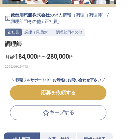
転職サポートに申し込む
無料
琵琶湖汽船株式会社
の求人情報（
調理（調理師）
/
調理部門その他
/
正社員
）
採用をお考えの企業様へ
正社員
調理（調理師）
調理部門その他
調理師
184,000
280,000
月給
円〜
円
転職フルサポート中！お気軽にお問い合わせ下さい
応募を依頼する
キープする