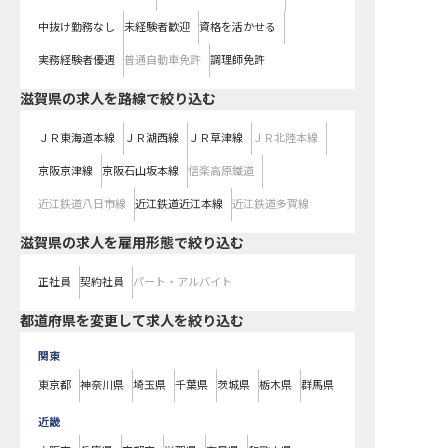
中抜け勤務なし
未経験者歓迎
資格を活かせる
実務経験者優遇
普通自動車免許
調理師免許
滋賀県
の求人を路線で絞り込む
ＪＲ東海道本線
ＪＲ湖西線
ＪＲ草津線
ＪＲ北陸本線
京阪京津線
京阪石山坂本線
信楽高原鐵道
近江鉄道八日市線
近江鉄道近江本線
近江鉄道多賀線
滋賀県の求人を雇用形態で絞り込む
正社員
契約社員
パート・アルバイト
都道府県を変更して求人を絞り込む
関東
東京都
神奈川県
埼玉県
千葉県
茨城県
栃木県
群馬県
近畿