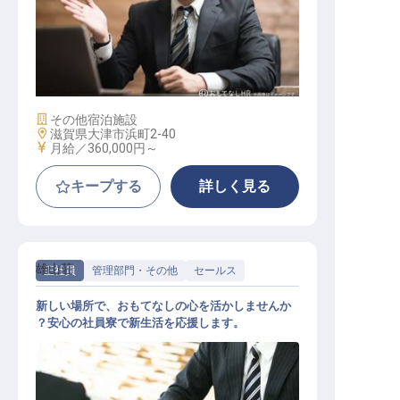
マーケティング管理職
施設業態
その他宿泊施設
勤務地
滋賀県大津市浜町2-40
給与
月給／360,000円～
キープする
詳しく見る
雄山荘
正社員
管理部門・その他
セールス
新しい場所で、おもてなしの心を活かしませんか
？安心の社員寮で新生活を応援します。