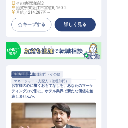
施設業態
その他宿泊施設
勤務地
滋賀県東近江市宮荘町160-2
給与
月給／214,287円～
キープする
詳しく見る
琵琶湖ホテル
契約社員
管理部門・その他
マネージャー・支配人（管理部門）
お客様の心に響くおもてなしを、あなたのマーケ
ティング力で形に。ホテル業界で新たな価値を創
造しませんか。