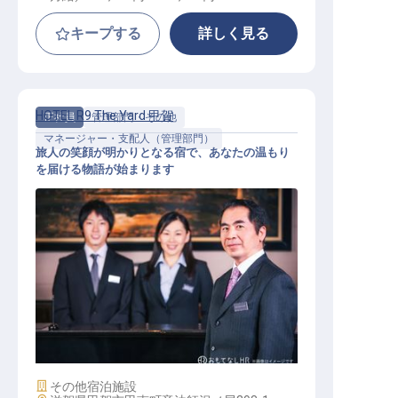
キープする
詳しく見る
HOTEL R9 The Yard 甲賀
正社員
管理部門・その他
マネージャー・支配人（管理部門）
旅人の笑顔が明かりとなる宿で、あなたの温もり
を届ける物語が始まります
【HOTEL R9 The Yard 甲賀】運営マ
ネージャー
施設業態
その他宿泊施設