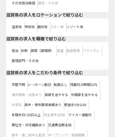
その他宿泊施設
運営・その他
滋賀県の求人をロケーションで絞り込む
温泉地
市街地
観光地
スキー場
リゾート地
滋賀県の求人を職種で絞り込む
宿泊
料飲
調理（調理師）
客室
施設管理
ブライダル
管理部門・その他
滋賀県の求人をこだわり条件で絞り込む
学歴不問
U・Iターン歓迎
転勤なし
残業月20時間以内
海外勤務・出張あり
英語を活かせる
中国語を活かせる
外資系
産休・育休取得実績あり
駅徒歩5分以内
年間休日120日以上
完全週休2日制
マイカー通勤可
寮社宅・住宅補助あり
交通費全額支給
新卒・第二新卒も歓迎
オープニング・新規開業