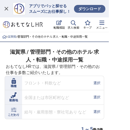
アプリでパッと探せる
ダウンロード
スムーズにお仕事探し！
ログイン
求人検索
転職相談
キープ
メニュー
求人・施設を探す
滋賀県
管理部門・その他のホテル 求人・転職・中途採用一覧
キープした求人
滋賀県 / 管理部門・その他のホテル 求
人・転職・中途採用一覧
就職・転職 合同説明会
おもてなしHRでは、滋賀県 / 管理部門・その他のお
仕事を多数ご紹介いたします。
おもてなしHRについて
フロント・料飲など
選択
職種
ご利用の流れ
全国または市区町村など
選択
勤務地
よくある質問
給与・雇用形態・寮社宅あり など
選択
ホテル・宿泊業界情報コラム
こだわり
1 ~ 5
件/
5
件