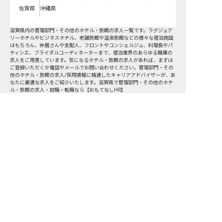
佐賀県
沖縄県
滋賀県
内の
管理部門・その他
のホテル・旅館の求人一覧です。ラグジュア
リーホテルやビジネスホテル、老舗旅館や温泉旅館などの様々な宿泊施設
はもちろん、仲居さんや支配人、フロントやコンシェルジュ、料理長やパ
ティシエ、ブライダルコーディネーターまで、宿泊業界のあらゆる職種の
求人をご用意しています。気になるホテル・旅館の求人があれば、まずは
ご登録いただくか電話やメールでお問い合わせください。管理部門・その
他のホテル・旅館の求人/採用情報に精通したキャリアアドバイザーが、あ
なたに最適な求人をご紹介いたします。滋賀県で管理部門・その他のホテ
ル・旅館の求人・就職・転職なら【おもてなしHR】
求人を紹介してもらう
転職サポート申込み
求人検索
ホテル・宿泊業界情報コラム
転職マニュアル
おもてなしHRについて
採用ご担当者様へ