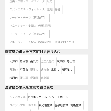
企画・広報・マーケティング
販売
スパ・エステ・フィットネス
送迎
秘書
リーダー・チーフ（管理部門）
マネージャー・支配人（管理部門）
リーダー・チーフ（営業部門）
マネージャー・支配人（営業部門）
管理部門その他
滋賀県の求人を市区町村で絞り込む
大津市
彦根市
長浜市
近江八幡市
草津市
守山市
栗東市
甲賀市
野洲市
湖南市
高島市
東近江市
米原市
蒲生郡
愛知郡
犬上郡
滋賀県の求人を業態で絞り込む
シティホテル
ビジネスホテル
リゾートホテル
ラグジュアリーホテル
観光地旅館
温泉地旅館
高級旅館