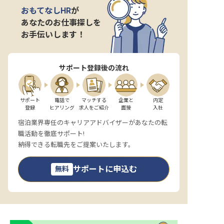
おもてなしHR
が
あなたのお仕事探しを
お手伝いします！
サポート登録後の流れ
サポート

電話で

マッチする

企業と

内定

登録
ヒアリング
求人をご紹介
面接
入社
宿泊業界専任のキャリアアドバイザーがあなたの転
職活動を徹底サポート!
納得できる転職先をご提案いたします。
サポートに申込む
無料