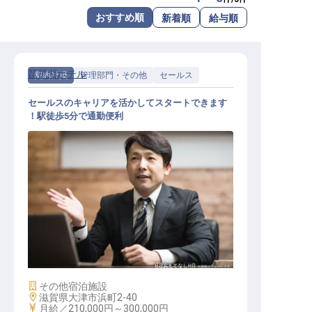
転職サポートに申し込む
おすすめ順
新着順
給与順
無料
採用をお考えの企業様へ
琵琶湖ホテル
契約社員
管理部門・その他
セールス
セールスのキャリアを活かしてスタートできます
！駅徒歩5分で通勤便利
セールススタッフ
施設業態
その他宿泊施設
勤務地
滋賀県大津市浜町2-40
給与
月給／210,000円～
300,000円