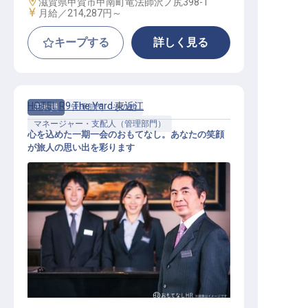
勤務地
滋賀県甲賀市甲南町竜法師沢ノ尻398-1
給与
月給／214,287円～
キープする
詳しく見る
HOTEL R9 The Yard 東近江
正社員
管理部門・その他
マネージャー・支配人（管理部門）
心を込めた一期一会のおもてなし。あなたの笑顔
が旅人の思い出を彩ります
【HOTEL R9 The Yard 東近江】運営
マネージャー