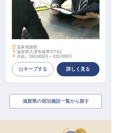
営業職
施設業態
温泉地旅館
勤務地
滋賀県大津市雄琴37162
給与
月給／260,000円～
320,000円
キープする
詳しく見る
滋賀県の宿泊施設一覧から探す