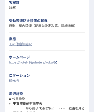
客室数
36室
受動喫煙防止措置の状況
原則、屋内禁煙（配属先決定次第、詳細通知）
業態
その他宿泊施設
ホームページ
https://hotel-r9.jp/hotels/koka/
ロケーション
観光地
周辺施設
公共施設
甲賀市役所甲南庁舎
から徒歩
7
分(
579
m)
・・・・
経路を見る