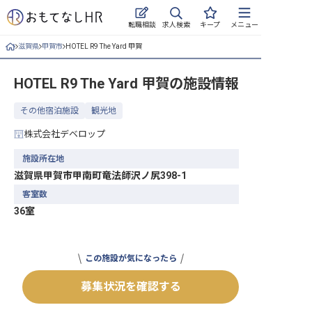
求人検索
転職相談
キープ
メニュー
滋賀県
甲賀市
HOTEL R9 The Yard 甲賀
ログイン
HOTEL R9 The Yard 甲賀
の施設情報
求人・施設を探す
その他宿泊施設
観光地
キープした求人
株式会社デベロップ
就職・転職 合同説明会
施設所在地
滋賀県甲賀市甲南町竜法師沢ノ尻398-1
おもてなしHRについて
客室数
36室
ご利用の流れ
よくある質問
この施設が気になったら
ホテル・宿泊業界情報コラム
募集状況を確認する