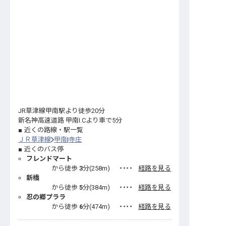
JR草津線甲南駅より徒歩20分
新名神高速道路 甲南I.Cより車で5分
近くの路線・駅一覧
ＪＲ草津線
甲南
寺庄
近くのバス停
フレンドマート
から徒歩
3
分(
258
m)
・・・・
経路を見る
新橋
から徒歩
5
分(
384
m)
・・・・
経路を見る
忍の郷プララ
から徒歩
6
分(
474
m)
・・・・
経路を見る