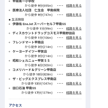
甲南第一小学校
から徒歩
9
分(
695
m)
・・・・
経路を見る
医療法人社団 仁生会 甲南病院
から徒歩
9
分(
747
m)
・・・・
経路を見る
生活施設
伊藤佑 EneJet スーパーセルフ甲南SS
から徒歩
1
分(
99
m)
・・・・
経路を見る
ディスカウントドラッグコスモス甲南野田店
から徒歩
1
分(
106
m)
・・・・
経路を見る
フレンドマート甲南店
から徒歩
3
分(
214
m)
・・・・
経路を見る
ケーヨーデイツー甲賀店
から徒歩
3
分(
214
m)
・・・・
経路を見る
昭和シェルニュー甲賀ＳＳ
から徒歩
6
分(
503
m)
・・・・
経路を見る
コメリハード＆グリーン甲南店
から徒歩
10
分(
828
m)
・・・・
経路を見る
ザ・ビッグエクスプレス甲南店
から徒歩
13
分(
1047
m)
・・・・
経路を見る
田口石油 甲南SS
から徒歩
17
分(
1379
m)
・・・・
経路を見る
アクセス