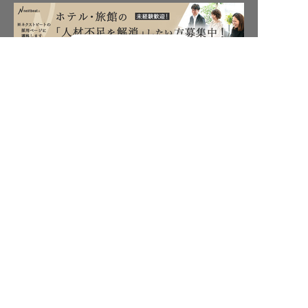
転職フルサポート実施中！
保育業界の求職者様向けサービス
サポートに申し込む
保育士バンク！ - 日本最大級。保育士・幼稚園教諭向け転職支
援サイト
保育士バンク！新卒 - 保育士・幼稚園教諭を目指す「学生向
け」就職活動情報サイト
法人様向けサービス
保育士バンク！コネクト - 保育施設向けの業務支援システム
保育士バンク！パレット - 保育施設専門の職員マネジメントツ
ール
保育士バンク！ウェブパック - 保育施設向けホームページ制作
保育士バンク！総研 - 保育園経営や保育の実務に活かせる有益
な情報発信サイト
育児者様向けサービス
KIDSNA STYLE - 「育てるを考える」子育て情報メディア
KIDSNAシッター - ベビーシッターサービス
KIDSNA園ナビ - 保育園・幼稚園検索
ホテル業界・飲食業界の求職者様向けサービス
おもてなしHR - 宿泊業界専門の就職・転職支援サービス
FURUMAU - 調理師専門の就職・転職支援サービス
Hospitality Careers - シンガポールの宿泊・飲食専門転職支援
サービス