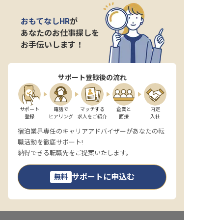
おもてなしHR
が
あなたのお仕事探しを
お手伝いします！
サポート登録後の流れ
サポート

電話で

マッチする

企業と

内定

登録
ヒアリング
求人をご紹介
面接
入社
宿泊業界専任のキャリアアドバイザーがあなたの転
職活動を徹底サポート!
納得できる転職先をご提案いたします。
サポートに申込む
無料