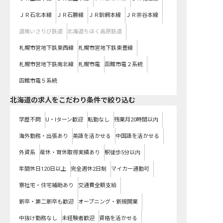
ＪＲ石北本線
ＪＲ石勝線
ＪＲ釧網本線
ＪＲ宗谷本線
道南いさりび鉄道
北海道ちほく高原鉄道
札幌市営地下鉄東西線
札幌市営地下鉄東豊線
札幌市営地下鉄南北線
札幌市電
函館市電２系統
函館市電５系統
北海道の求人をこだわり条件で絞り込む
学歴不問
U・Iターン歓迎
転勤なし
残業月20時間以内
海外勤務・出張あり
英語を活かせる
中国語を活かせる
外資系
産休・育休取得実績あり
駅徒歩5分以内
年間休日120日以上
完全週休2日制
マイカー通勤可
寮社宅・住宅補助あり
交通費全額支給
新卒・第二新卒も歓迎
オープニング・新規開業
中抜け勤務なし
未経験者歓迎
資格を活かせる