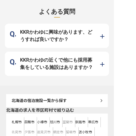
に1日2組限定のラグジュアリーホ
のラグジュアリーホテルで、お客様
日2組限定のラグジュア
テルが誕生します。 この特別な場
に心温まるおもてなしを提供しませ
が誕生します。 私たちは
所で、お客様に忘れられない風景と
んか。 国立公園内の秘めた場所に
お客様に忘れられない風
よくある質問
最高のホスピタリティ、そして心に
位置し、自然のエレメントと五感の
ホスピタリティ、そして
残る美味しいお料理とお酒をご提供
静けさを大切にした空間で、「ただ
味しいお料理とお酒をご
することが私たちの願いです。 自
そこにある贅沢」を味わっていただ
とを目指しています。こ
然の恵みを最大限に活かし、五感に
きます。 お客様一人ひとりに深く
所で、お客様一人ひとり
響くおもてなしを共に創り上げてく
寄り添い、忘れられない滞在を演出
い、温かいおもてなしの
ださる方を心よりお待ちしておりま
する、そんなおもてなしの心を求め
創造する仲間を募集して
KKRかわゆに興味があります、ど
す。 ーー【あなたの感性が輝く、
ています。 ーー【新しいホテルを
あなたの手から生まれる
新たなキャリアの道】 シェフ調理
共に育む、成長できる環境】 オー
客様の旅の記憶を彩る大
うすれば良いですか？
スタッフとして、お料理の提供から
プニングスタッフとして、ホテルの
なります。 ーー【あなたの経験が
メニュー開発まで、これまでの技術
立ち上げから関われる貴重な機会で
輝く、新たな挑戦の舞台】
と経験を存分に発揮してください。
す。 フロント業務だけでなく、レ
業として立ち上がるこの
新規事業に携わるやりがいを感じな
ストランサービスなどマルチに活躍
は、シェフ調理スタッフ
がら、あなたの感性で新たな食の魅
できるため、幅広いスキルを身につ
ュー開発から調理まで、
力を創造する喜びを味わえます。
けられます。寮・社宅が完備されて
豊富な経験と技術を存分
KKRかわゆの近くで他にも採用募
年俸4,000,000円〜5,000,000円、
おり、遠方からの挑戦も安心してス
る環境です。 オープニン
社会保険完備、残業代全額支給、退
タートできます。社会保険完備や退
フとして、ホテルの文化
集をしている施設はありますか？
職金制度、マイカー通勤可、健康診
職金制度など、長く安心して働ける
を共に創り上げていく大
断など、安心して長く働ける環境を
福利厚生も充実。 新しいホテルを
いを感じられます。また
整えています。 月8日〜9日休みで
共に育み、自身の成長も実感できる
制度や住宅手当も完備し
プライベートも充実させながら、北
環境です。 ※2026年04月22日時点
しい土地での生活も安心
海道での新たなキャリアを築きませ
の情報です
トできます。社会保険完
んか。 ※2026年03月26日時点の情
制度など、長く安心して
報です
厚生も充実。 あなたのキ
次のステージへ進める絶
す。 ※2026年04月22
北海道
の宿泊施設一覧から探す
です
北海道の求人を市区町村で絞り込む
札幌市
函館市
小樽市
旭川市
室蘭市
釧路市
帯広市
北見市
夕張市
岩見沢市
網走市
留萌市
苫小牧市