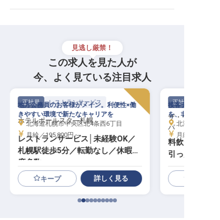
見逃し厳禁！
この求人を見た人が
今、よく見ている注目求人
正社員
レストランサービス
正社員
地方公務員のお客様がメイン。利便性×働
接客デビューOK
きやすい環境で新たなキャリアを
を、非日常空間で
ザ・ウィンザー
ホテルポールスタ―札幌
北海道札幌市中央区北4条西6丁目
北海道虻田郡洞
パ
月給／195,800円～
月給／200,00
レストランサービス│未経験OK／
料飲サービス
札幌駅徒歩5分／転勤なし／休暇制
引っ越し補助
度多数
詳しく見る
キープ