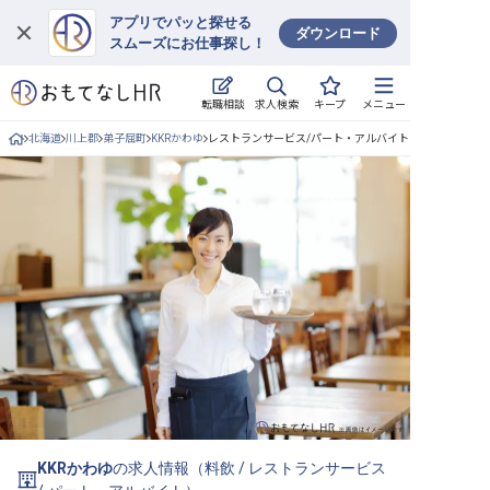
アプリでパッと探せる
ダウンロード
スムーズにお仕事探し！
ログイン
求人検索
転職相談
キープ
メニュー
求人・施設を探す
北海道
川上郡
弟子屈町
KKRかわゆ
レストランサービス/パート・アルバイトの求人詳細
キープした求人
就職・転職 合同説明会
おもてなしHRについて
ご利用の流れ
よくある質問
ホテル・宿泊業界情報コラム
KKRかわゆ
の求人情報（
料飲
/
レストランサービス