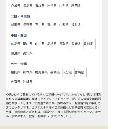
宮城県
福島県
青森県
岩手県
山形県
秋田県
北陸・甲信越
新潟県
長野県
石川県
富山県
山梨県
福井県
中国・四国
広島県
岡山県
山口県
島根県
鳥取県
愛媛県
香川県
徳島県
高知県
九州・沖縄
福岡県
熊本県
鹿児島県
長崎県
大分県
宮崎県
佐賀県
沖縄県
KKRかわゆで募集している求人の詳細ページです。おもてなしHRではKKR
かわゆの募集情報に精通したキャリアアドバイザーが、求人情報や転職活
動をサポートします。北海道でホテル・旅館の求人・転職情報をお探しの
方にピッタリです。ビジネスホテルや温泉旅館など
弟子屈町
で気になるホ
テル・旅館の求人があれば、電話やメールでお問い合わせください。ホテ
ル・旅館の求人・就職・転職なら【おもてなしHR】