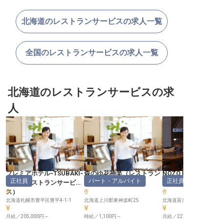
北海道のレストランサービスの求人一覧
全国のレストランサービスの求人一覧
北海道のレストランサービスの求
人
プレミアホテル‐TSUBAKI‐
森のゆ花神楽
（
レストラン
NOZO HOTEL
正社員
パート・アルバイト
正社員
札幌
（
レストランサービ
サービス
）
サービス
ス
）
北海道札幌市豊平区豊平4-1-1
北海道上川郡東神楽町25
北海道富良野市北の峰町14
月給／205,000円～
時給／1,100円～
月給／220,000円～