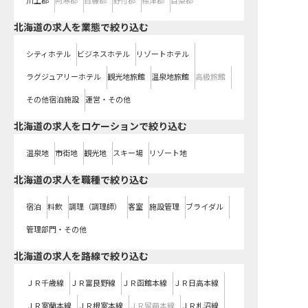
川上郡
阿寒郡
白糠郡
野付郡
標津郡
目梨郡
北海道の求人を業態で絞り込む
シティホテル
ビジネスホテル
リゾートホテル
ラグジュアリーホテル
観光地旅館
温泉地旅館
高級旅館
その他宿泊施設
運営・その他
北海道の求人をロケーションで絞り込む
温泉地
市街地
観光地
スキー場
リゾート地
北海道の求人を職種で絞り込む
宿泊
料飲
調理（調理師）
客室
施設管理
ブライダル
管理部門・その他
北海道
の求人を路線で絞り込む
ＪＲ千歳線
ＪＲ富良野線
ＪＲ函館本線
ＪＲ日高本線
ＪＲ室蘭本線
ＪＲ根室本線
ＪＲ留萌本線
ＪＲ札沼線