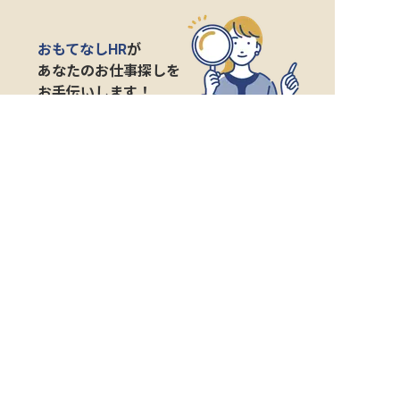
おもてなしHR
が
あなたのお仕事探しを
お手伝いします！
サポート登録後の流れ
サポート

電話で

マッチする

企業と

内定

登録
ヒアリング
求人をご紹介
面接
入社
宿泊業界専任のキャリアアドバイザーがあなたの転
職活動を徹底サポート!
納得できる転職先をご提案いたします。
サポートに申込む
無料