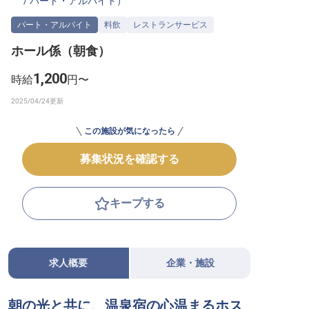
/
パート・アルバイト
）
転職サポートに申し込む
無料
パート・アルバイト
料飲
レストランサービス
ホール係（朝食）
採用をお考えの企業様へ
1,200
時給
円〜
この施設が気になったら
募集状況を確認する
キープする
求人概要
企業・施設
朝の光と共に、温泉宿の心温まるホス