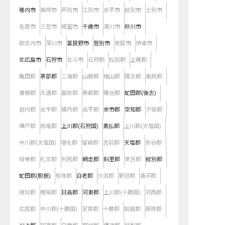
稚内市
美唄市
芦別市
江別市
赤平市
紋別市
士別市
名寄市
三笠市
根室市
千歳市
滝川市
砂川市
歌志内市
深川市
富良野市
登別市
恵庭市
伊達市
北広島市
石狩市
北斗市
石狩郡
松前郡
上磯郡
亀田郡
茅部郡
二海郡
山越郡
檜山郡
爾志郡
奥尻郡
瀬棚郡
久遠郡
島牧郡
寿都郡
磯谷郡
虻田郡(後志)
岩内郡
古宇郡
積丹郡
古平郡
余市郡
空知郡
夕張郡
樺戸郡
雨竜郡
上川郡(石狩国)
勇払郡
上川郡(天塩国)
中川郡(天塩国)
増毛郡
留萌郡
苫前郡
天塩郡
宗谷郡
枝幸郡
礼文郡
利尻郡
網走郡
斜里郡
常呂郡
紋別郡
虻田郡(胆振)
有珠郡
白老郡
沙流郡
新冠郡
浦河郡
様似郡
幌泉郡
日高郡
河東郡
上川郡(十勝国)
河西郡
広尾郡
中川郡(十勝国)
足寄郡
十勝郡
釧路郡
厚岸郡