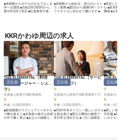
■未経験からホテルのおもてなしを
■未経験から始める、安心のレスト
■安定した月給と年2回の
学べる環境 ■月給205,000円から、
ラン業務 ■週2日から勤務OK！ライ
心 ■富良野の豊かな自然
賞与年2回で安定 ■社員食堂や食事
フスタイルに合わせて働けます ■入
職場 ■お客様の笑顔を直
手当など充実の福利厚生 ■産休育休
浴無料や食事補助など、嬉しい福利
やりがい ■社会保険完備
実績あり、長く安心して働ける ー
厚生が充実 ■旭川駅や旭川空港から
して働ける ーー【富良野の魅力を
ー【お客様の笑顔を創る、心温まる
もアクセス良好な勤務地です ーー
伝える、心温まるおもてな
おもてなし】 札幌の地で、お客様
【お客様の笑顔を育む、温かいおも
良野の美しい自然に囲ま
に最高のひとときをお届けするレス
てなしの場所】 当施設では、お客
で、お客様に忘れられな
トランサービススタッフを募集して
KKRかわゆ周辺の求人
様に心から安らぎを感じていただけ
供しませんか。 レストラ
います。 中華、和食、洋食など多
るよう、温かいおもてなしを大切に
ス・ホールスタッフとし
彩なレストランや朝食会場で、オー
しています。レストランでは、お客
との出会いを大切にし、
ダーテイクから料理・ドリンク提供
様のご案内からお料理の提供、後片
と細やかな気配りで、旅
まで、お客様との温かい交流を大切
付けまで、一つひとつの業務に心を
彩るお手伝いをお願いし
にするお仕事です。 未経験の方も
込めて取り組んでいます。 配膳ロ
の食材を活かした料理と
安心してスタートできるよう、先輩
ボットも導入しており、スタッフの
らのおもてなしを通じて
スタッフが丁寧にサポートいたしま
負担軽減にも配慮。お客様との温か
最高の感動をお届けしま
す。 お客様の「ありがとう」が直
い交流を楽しみながら、あなたらし
あなたのホスピタリティ
接聞ける、やりがいのある環境で
いおもてなしを実践できる環境で
の笑顔に繋がるやりがい
す。 ーー【安心して長く働ける、
す。 ーー【働きやすさを追求した
事です。 ーー【働きやすさを追求
充実のサポート体制】 当ホテルで
環境と充実のサポート体制】 あな
した環境と確かなキャリ
THE ELEMENTAL
（
料理
THE ELEMENTAL
（
サービ
THE ELEMENTAL
は、スタッフ一人ひとりが安心して
たのライフスタイルに合わせた働き
当施設では、スタッフ一
正社員
正社員
正社員
長く活躍できるよう、充実した福利
方が可能です。週2日から勤務可能
安心して長く働ける環境
長・マネージャー・シェ
ススタッフ
）
門その他
厚生と働きやすい環境を整えていま
で、土日祝日のみの勤務もご相談に
ます。 社会保険完備はも
フ
）
す。 月給205,000円からの安定した
応じますので、プライベートとの両
月給220,000円から300,
給与に加え、年2回の賞与で日頃の
立も無理なく実現できます。 入浴
2回の賞与や年1回の昇給
北海道上郡弟子屈町美留和
北海道川上郡弟子屈町美留和1-21
北海道川上郡弟子屈町美留和
頑張りをしっかり評価。 社員食堂
無料（ご家族も利用可）や食事補
あなたの頑張りを正当に
や食事手当、社会保険完備はもちろ
助、同グループホテルの社員割引な
す。シフト制勤務で年間休
ん、産前産後・育児休業の取得実績
年俸／4,000,000円～
ど、日々の生活を豊かにする福利厚
年俸／3,000,000円～
を確保し、プライベート
年俸／4,000,000円～
もあり、ライフステージの変化にも
生が充実しています。車通勤も可能
ながら、富良野の地でキ
■新規開業のラグジュアリーホテル
■2025年冬オープン！新しいホテル
■新しい地での生活も安
柔軟に対応します。 未経験からキ
で無料駐車場も完備しており、通勤
くことが可能です。 経験
で腕を振るう ■北海道の雄大な自然
を創る喜び ■国立公園内の秘境で、
宅完備 ■2025年冬オー
ャリアを築きたい方も、ぜひご応募
のストレスもありません。 ※2026
も、おもてなしの心があ
の中で働く喜び ■あなたの経験と感
非日常を演出する ■一日二組限定、
いホテルを創る喜び ■あ
ください。 ※2026年03月26日時点
年03月06日時点の情報です
ます。
性で新たな食の魅力を創造 ■寮・社
お客様に寄り添うおもてなし ■安心
でゲストを魅了するやりが
の情報です
宅完備で新生活も安心、移住もサポ
の寮・社宅完備で新生活をサポート
333,333円から、経験
ート ーー【北海道の自然と共鳴す
ーー【自然と調和する、特別な空間
ーー【屈斜路湖の畔で紡
るおもてなしの舞台】 2025年冬、
でのおもてなし】 2025年冬、北海
時間】 2025年冬、北海
北海道弟子屈町、屈斜路湖のほとり
道弟子屈町に誕生する一日二組限定
の美しい屈斜路湖のすぐ