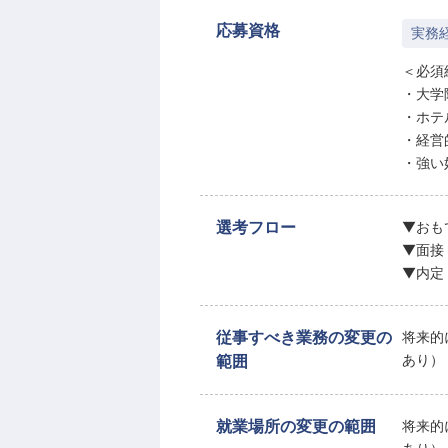
応募資格
実務
＜必須
・大学
・ホテ
・経営
・強い
選考フロー
▼おも
▼面接
▼内定
従事すべき業務の変更の
将来的
範囲
あり）
就業場所の変更の範囲
将来的