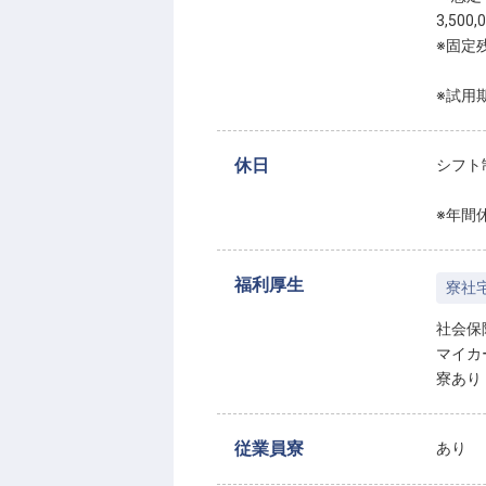
3,500
※固定
※試用
休日
シフト
※年間休
福利厚生
寮社
社会保
マイカ
寮あり
従業員寮
あり