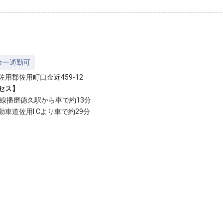
カー通勤可
佐用郡佐用町口金近459-12
セス】
新線播磨徳久駅から車で約13分
動車道佐用I.Cより車で約29分