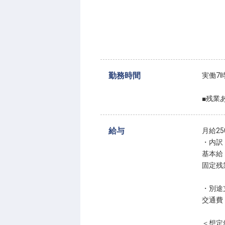
勤務時間
実働7
■残業
給与
月給250
・内訳
基本給 
固定残
・別途
交通費
＜想定