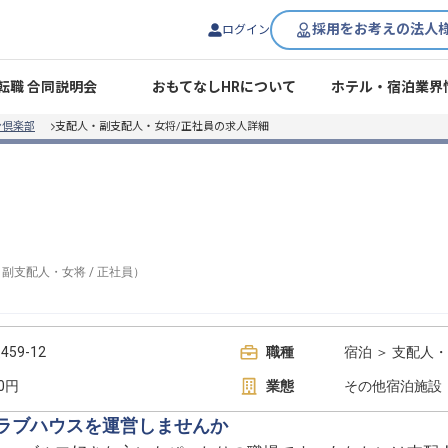
採用をお考えの法人
ログイン
転職 合同説明会
おもてなしHRについて
ホテル・宿泊業界
ン倶楽部
支配人・副支配人・女将/正社員の求人詳細
・副支配人・女将
/
正社員
）
9-12
職種
宿泊 ＞ 支配人
00円
業態
その他宿泊施設
クラブハウスを運営しませんか