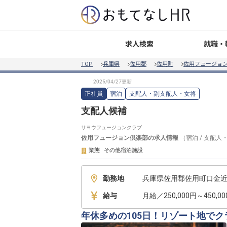
就職・
求人検索
TOP
兵庫県
佐用郡
佐用町
佐用フュージョ
正社員
宿泊
支配人・副支配人・女将
支配人候補
サヨウフュージョンクラブ
佐用フュージョン倶楽部
の求人情報
（
宿泊
/
支配人
業態
その他宿泊施設
勤務地
兵庫県佐用郡佐用町口金近45
給与
月給／250,000円～450,0
年休多めの105日！リゾート地で