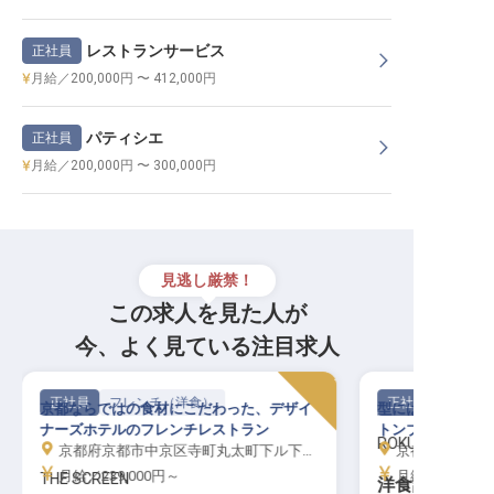
レストランサービス
正社員
月給／200,000円 〜 412,000円
パティシエ
正社員
月給／200,000円 〜 300,000円
見逃し厳禁！
この求人を見た人が
今、よく見ている注目求人
正社員
フレンチ（洋食）
正社員
京都ならではの食材にこだわった、デザイ
型にはまらないナ
ナーズホテルのフレンチレストラン
トンブランドのこ
ROKU KYOTO, LXR
京都府京都市中京区寺町丸太町下ル下御霊前町640-1
京都府京都市北
月給／239,000円～
月給／200,00
THE SCREEN
洋食調理スタ