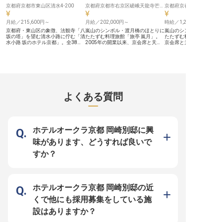
京都府京都市東山区清水4-200
ではの充実した福利厚生（SPA・レ
京都府京都市右京区嵯峨天龍寺芒ノ馬場町7番地
ルで、福利厚生も充実し
ストラン割引、グループホテル宿泊
中途入社の方は原則契約
割引など）に加え、ワークライフバ
スタートですが、なんと9
月給／215,600円～
月給／202,000円～
時給／1,200円～
ランスを重視したシフト制を採用。
1年後に正社員登用され
産休・育休制度も整っており、長期
確定拠出年金制度もあり
京都府・東山区の象徴、法観寺「八
嵐山のシンボル・渡月橋のほとりに
嵐山のシンボル・渡月橋
的なキャリア形成をサポートしま
して働ける環境が整って
坂の塔」を望む清水小路に佇む「清
たたずむ料理旅館「旅亭 嵐月」。
たたずむ料理旅館「旅亭 
す。世界に誇れる京都の食文化の発
なたの料理人としての夢
水小路 坂のホテル京都」。全38室
2005年の開業以来、京会席と天然
京会席と天然温泉の露天
信者として、あなたの料理人として
名門ホテルで叶えません
という落ち着いた規模感の中、お客
温泉の露天風呂で、国内外のお客様
外のお客様をお迎えする
の可能性を広げてみませんか？★
※2025年06月19日時点
様一人ひとりに寄り添ったおもてな
をお迎えしてきた隠れ家のような宿
うな宿で、あなたの都合
しを通して、京都での心安らぐ滞在
です。 【宿の“司令塔”として、滞在
働ける仲居パートを募集
を提供しています。その一員とし
の入口から支える】 フロントはチ
【1日3時間〜、朝だけ・
て、フロントやベル、レストランサ
ェックイン・チェックアウトや予約
OK】 パートは働き方の
ービスなど「サービスマルチタス
サイトの管理に加え、館内の設備管
力。1日3時間から、週2
ク」として幅広く携わっていただけ
理、観光案内まで担う、旅館運営の
務もOKです。朝の配膳だ
る方を募集しております。 お客様
要。お客様の第一印象を左右する大
配膳だけといった働き方
よくある質問
のチェックイン・チェックアウトを
切なポジションです。 【1日最大20
き、空いた時間を有効に
はじめ、レストランでのお料理やド
名様。一人ひとりの滞在に深く関わ
す。 【しっかり稼ぎたい方も歓
リンクのご提供、そして翌朝のお見
れる】 大型ホテルとは違い、1日の
迎】 社員と同様の業務（
送りまで。お客様と接する時間が長
宿泊者数は最大20名様ほど。流れ
用）まで担っていただけ
く、深い信頼関係を築くことができ
作業ではなく、お客様のお名前やご
もアップ。すきま時間に
ます。お客様から直接お礼の言葉を
要望を覚え、滞在全体に寄り添える
も、しっかり稼ぎたい方
ホテルオークラ京都 岡崎別邸に興
いただけることや、自分の名前を覚
のが嵐月のフロントの魅力です。
に合わせて活躍いただけ
えていただけることが、大きなやり
【世界中のお客様と関わり、語学力
【未経験から、旅館のお
味があります、どうすれば良いで
がいに繋がります。そのためには、
も磨ける】 国内外から観光客が訪
を】 配膳を中心に、先輩
お客様の動作や表情などから、先回
れる嵐山。英語をはじめ語学に触れ
つ丁寧にお教えしますの
すか？
りして求められていることを汲み取
る機会が多く、接客を通じてスキル
経験の方もご安心くださ
るスキルが必要です。 伝統を重ん
を磨けます。語学が得意な方は、そ
国のお客様が訪れる土地
じた接客に興味がある方や、高い意
の強みを早期から活かせます。
学を活かしたい方にもお
欲を持って業務に取り組める方であ
【働く環境のポイント】 ・交通費
す。 【働く環境のポイント】 ・時
れば、未経験の方も歓迎です。ホテ
全額支給／昇給年1回・賞与年2回
給1,200円〜1,500円／
ルニューアワジグループ運営による
・単身寮あり（勤務地まで徒歩約
支給 ・週2日〜・1日3時
ホテルオークラ京都 岡崎別邸の近
安定した環境で、お客様に安心と笑
10分） ・産休・育休の取得実績あ
OK ・単身寮あり（勤務
顔を届ける接客スキルを磨きません
り／転勤なし ・業界・職種未経験
約10分）／転勤なし ・
くで他にも採用募集をしている施
か？
から歓迎
未経験歓迎
設はありますか？