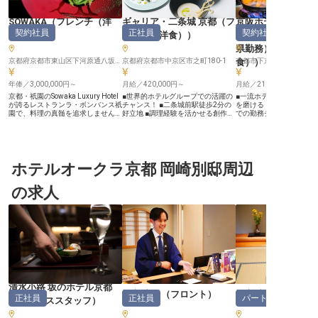
SOWAKA
（
フレンチ（洋
ギャリア・二条城 京都
（
フ
京阪ホテルズ&リゾ
契約社員
正社員
契約社員
食）
）
レンチ（洋食）
）
式会社（京都府ま
県勤務）
京都府京都市東山区下河原通八坂鳥居前下ル清井町480
京都府京都市中京区市之町180-1
食）
京都市下京区東塩小路町6
）
年俸／3,000,000円～
月給／420,000円～
月給／210,000円～
京都・祇園のSowaka Luxury Hotel
■世界的ホテルグループでの活躍の
■一流ホテルでイタリア
が誇るレストランラ・ボンバンス祇
チャンス！ ■二条城前駅徒歩2分の
を磨ける ■京都・滋賀の
園で、料理の真髄を追求しません
好立地 ■調理経験を活かせる創作フ
での勤務チャンス ■資格
か？調理全般から衛生・食品安全管
ランス料理 ■充実した福利厚生とワ
度で技術向上をサポート ■
理まで、あなたの技術と情熱を活か
ークライフバランス ーー【歴史と
が1年後に正社員登用の実績
せる職場です。契約社員としての雇
革新が融合する至高の美食空間】
ー【京都の名門ホテルで
用で、年俸3,000,000円〜
京都・二条城のほとりに佇む「ギャ
を創り出す喜び】 京都セ
6,000,000円の報酬を用意。特別な
リア・二条城 京都」。世界的に評
ーホテルとザ・サウザン
空間で、あなたの才能を開花させま
ホテルオークラ京都 岡崎別邸周辺
価の高いバンヤンツリーグループが
都を代表する格式あるホ
しょう。 ※2025年04月17日時点の
手掛ける洗練された空間で、創作フ
なたの調理技術を活かし
情報です
ランス料理を通じて新たな食体験を
か？イタリアンをメイン
の求人
創造していただきます。歴史ある古
ッフェや格式高い宴会料
都の風情と革新的な料理哲学が融合
な婚礼料理まで、幅広い
するレストラン「Singular」では、
調理に携われます。 お客
素材の持ち味を活かした芸術的な一
な時間を彩るお料理を通
皿で、世界各国からのゲストに感動
もてなしの心」を表現で
を届けています。京都の四季と食文
がいに満ちた環境です。 
化を背景に、あなたの創造性を存分
絶景を望む「琵琶湖ホテ
に発揮できる舞台です♪ ーー【あな
務の可能性もあり、キャ
たの経験と情熱を活かせるキャリア
広がります。 ーー【スキルアップ
ステージ】 キッチン全体の管理・
とキャリア形成を応援す
統括からメニュー開発、スタッフ教
境】 京阪ホテルズ&リゾ
育まで、料理長としての幅広い業務
あなたの成長を全力でサ
清水小路 坂のホテル京都
をお任せします。ホテル勤務が初め
す。資格取得支援制度を
旅亭 嵐月
（
フロント
）
旅亭 嵐月
正社員
正社員
パート・アルバイ
（
サービススタッフ
）
ての方でも、調理経験を活かしなが
ムリエや利き酒師などの
らステップアップできる環境をご用
められるほか、研修制度
意。◎バンヤンツリーグループなら
業員食堂は1食300円と