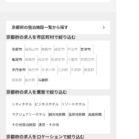
京都府
の宿泊施設一覧から探す
京都府の求人を市区町村で絞り込む
京都市
福知山市
舞鶴市
綾部市
宇治市
宮津市
亀岡市
城陽市
向日市
長岡京市
八幡市
京田辺市
京丹後市
南丹市
木津川市
乙訓郡
久世郡
綴喜郡
相楽郡
船井郡
与謝郡
京都府の求人を業態で絞り込む
シティホテル
ビジネスホテル
リゾートホテル
ラグジュアリーホテル
観光地旅館
温泉地旅館
高級旅館
その他宿泊施設
運営・その他
京都府の求人をロケーションで絞り込む