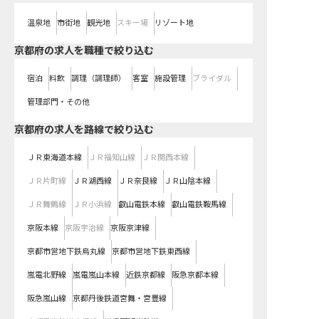
温泉地
市街地
観光地
スキー場
リゾート地
京都府の求人を職種で絞り込む
宿泊
料飲
調理（調理師）
客室
施設管理
ブライダル
管理部門・その他
京都府
の求人を路線で絞り込む
ＪＲ東海道本線
ＪＲ福知山線
ＪＲ関西本線
ＪＲ片町線
ＪＲ湖西線
ＪＲ奈良線
ＪＲ山陰本線
ＪＲ舞鶴線
ＪＲ小浜線
叡山電鉄本線
叡山電鉄鞍馬線
京阪本線
京阪宇治線
京阪京津線
京都市営地下鉄烏丸線
京都市営地下鉄東西線
嵐電北野線
嵐電嵐山本線
近鉄京都線
阪急京都本線
阪急嵐山線
京都丹後鉄道宮舞・宮豊線