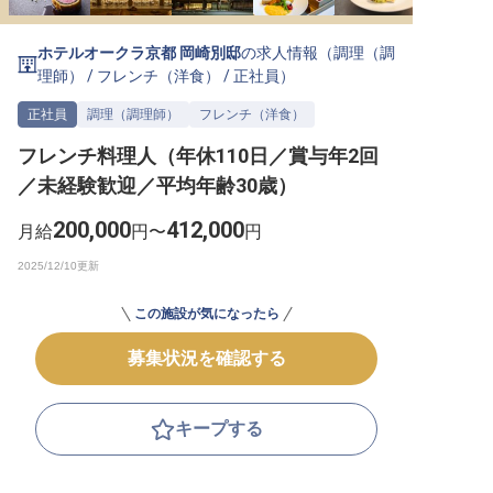
転職サポートに申し込む
無料
ホテルオークラ京都 岡崎別邸
の求人情報（
調理（調
理師）
/
フレンチ（洋食）
/
正社員
）
採用をお考えの企業様へ
正社員
調理（調理師）
フレンチ（洋食）
フレンチ料理人（年休110日／賞与年2回
／未経験歓迎／平均年齢30歳）
200,000
412,000
月給
円〜
円
この施設が気になったら
募集状況を確認する
キープする