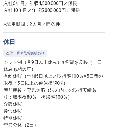
入社6年目／年収4,500,000円／係長
入社10年目／年収5,800,000円／課長
※試用期間：2カ月／同条件
休日
産休・育休取得実績あり
シフト制（月9日以上休み）※希望を反映（土日
休みも相談可）
有給休暇（年間5日以上／取得率100％※5日間の
取得／5日以上の連休相談OK）
産前産後・育児休暇（法人内での取得実績あ
り：取率得80％・復帰率100％）
介護休暇
慶弔休暇
特別休暇
季節公休（2日）