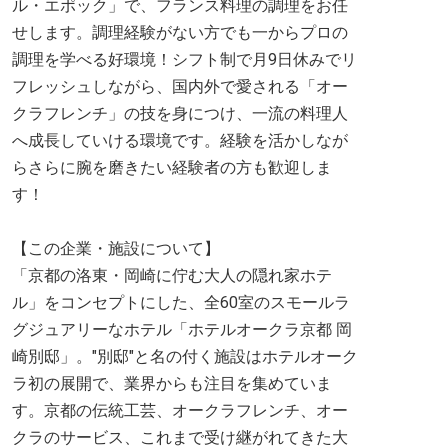
ル・エポック」で、フランス料理の調理をお任
せします。調理経験がない方でも一からプロの
調理を学べる好環境！シフト制で月9日休みでリ
フレッシュしながら、国内外で愛される「オー
クラフレンチ」の技を身につけ、一流の料理人
へ成長していける環境です。経験を活かしなが
らさらに腕を磨きたい経験者の方も歓迎しま
す！
【この企業・施設について】
「京都の洛東・岡崎に佇む大人の隠れ家ホテ
ル」をコンセプトにした、全60室のスモールラ
グジュアリーなホテル「ホテルオークラ京都 岡
崎別邸」。"別邸"と名の付く施設はホテルオーク
ラ初の展開で、業界からも注目を集めていま
す。京都の伝統工芸、オークラフレンチ、オー
クラのサービス、これまで受け継がれてきた大