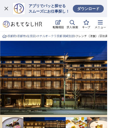
アプリでパッと探せる
ダウンロード
スムーズにお仕事探し！
ログイン
求人検索
転職相談
キープ
メニュー
求人・施設を探す
京都府
京都市
左京区
ホテルオークラ京都 岡崎別邸
フレンチ（洋食）/正社員の求人詳細
キープした求人
就職・転職 合同説明会
おもてなしHRについて
ご利用の流れ
よくある質問
ホテル・宿泊業界情報コラム