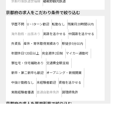
京都丹後鉄道宮福線
嵯峨野観光鉄道
京都府の求人をこだわり条件で絞り込む
学歴不問
U・Iターン歓迎
転勤なし
残業月20時間以内
海外勤務・出張あり
英語を活かせる
中国語を活かせる
外資系
産休・育休取得実績あり
駅徒歩5分以内
年間休日120日以上
完全週休2日制
マイカー通勤可
寮社宅・住宅補助あり
交通費全額支給
新卒・第二新卒も歓迎
オープニング・新規開業
中抜け勤務なし
未経験者歓迎
資格を活かせる
実務経験者優遇
普通自動車免許
調理師免許
京都府の求人を雇用形態で絞り込む
正社員
契約社員
パート・アルバイト
都道府県を変更して求人を絞り込む