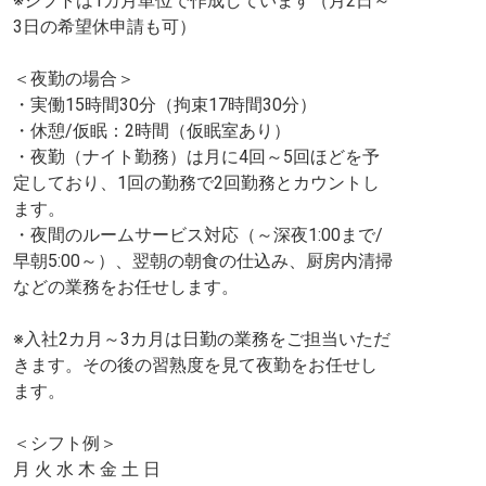
※シフトは1カ月単位で作成しています（月2日～
3日の希望休申請も可）
＜夜勤の場合＞
・実働15時間30分（拘束17時間30分）
・休憩/仮眠：2時間（仮眠室あり）
・夜勤（ナイト勤務）は月に4回～5回ほどを予
定しており、1回の勤務で2回勤務とカウントし
ます。
・夜間のルームサービス対応（～深夜1:00まで/
早朝5:00～）、翌朝の朝食の仕込み、厨房内清掃
などの業務をお任せします。
※入社2カ月～3カ月は日勤の業務をご担当いただ
きます。その後の習熟度を見て夜勤をお任せし
ます。
＜シフト例＞
月 火 水 木 金 土 日