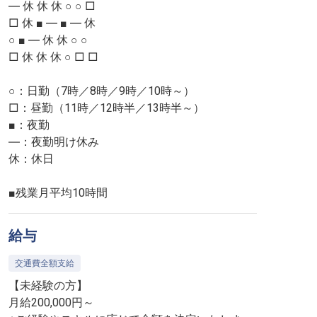
― 休 休 休 ○ ○ □
□ 休 ■ ― ■ ― 休
○ ■ ― 休 休 ○ ○
□ 休 休 休 ○ □ □
○：日勤（7時／8時／9時／10時～）
□：昼勤（11時／12時半／13時半～）
■：夜勤
―：夜勤明け休み
休：休日
■残業月平均10時間
給与
交通費全額支給
【未経験の方】
月給200,000円～