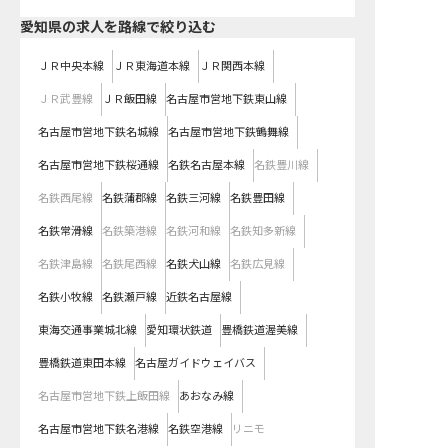
愛知県
の求人を路線で絞り込む
ＪＲ中央本線
ＪＲ東海道本線
ＪＲ関西本線
ＪＲ武豊線
ＪＲ飯田線
名古屋市営地下鉄東山線
名古屋市営地下鉄名城線
名古屋市営地下鉄鶴舞線
名古屋市営地下鉄桜通線
名鉄名古屋本線
名鉄豊川線
名鉄西尾線
名鉄蒲郡線
名鉄三河線
名鉄豊田線
名鉄常滑線
名鉄築港線
名鉄河和線
名鉄知多新線
名鉄津島線
名鉄尾西線
名鉄犬山線
名鉄広見線
名鉄小牧線
名鉄瀬戸線
近鉄名古屋線
東海交通事業城北線
愛知環状鉄道
豊橋鉄道渥美線
豊橋鉄道東田本線
名古屋ガイドウェイバス
名古屋市営地下鉄上飯田線
あおなみ線
名古屋市営地下鉄名港線
名鉄空港線
リニモ