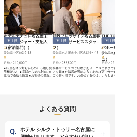
ぎ、旅の疲れを癒せる空間を提供す
点の情報です。
活かせる環境もあり、世
ることが私たちの喜びです。 お客
のゲストとの交流も魅力
様の「ありがとう」の言葉が、何よ
静かな時間帯だからこそ
りのやりがいとなるでしょう。 あ
な対応で、お客様の思い
なたのホスピタリティで、お客様の
在をサポートしませんか？ ー
特別な時間を彩ってください。 ー
【安定した夜勤シフトで
ー【安心して長く働ける環境とキャ
充実】 夜勤専属だから生
リア】 当ホテルでは、スタッフが
が整いやすく、自分の時
安心して長く働ける環境づくりに力
使えます◎月の残業は平
を入れています。 住宅手当をはじ
内と少なめで、ワークラ
ホテルナチュレ名古屋栄
相鉄フレッサイン名古屋駅
THE TOWER HOTEL
め、社会保険完備、育児手当など充
スを大切にできる環境です
正社員
正社員
正社員
（
マネージャー・支配人
桜通口
（
サービススタッ
NAGOYA（株式会
実した福利厚生であなたの生活をサ
代・30代のスタッフが活
ポート。 シフト制勤務でプライベ
ホテル業界未経験の方も
（宿泊部門）
）
フ
）
バホールディング
ートとの両立も可能です。 経験豊
は管理部門へのキャリア
富な先輩スタッフが丁寧に指導しま
愛知県中区錦3-7-13
愛知県名古屋市中村区名駅4-4-15
能です。資格支援制度も
ア・ベル・コンシ
愛知県名古屋市中区錦3-6-
すので、ホテル業界での経験を活か
スキルアップしながら長
ュ
）
し、さらなるスキルアップを目指し
場です★食事手当も月10,
月給／240,000円～
月給／236,500円～
月給／220,000円～
たい方にも最適な環境です。 共に
給されるので、生活面で
成長し、キャリアを築いていきまし
お仕事に集中できますよ！ 
■ 転居を伴う方も安心の引っ越し費
接客サービスのご経験があり、エリ
これまで宿泊業界や旅行
ょう。 ※2026年03月26日時点の情
年07月07日時点の情報で
用相談あり ■ 栄駅から徒歩2分の好
アを超えた転居が可能な方であれば
店でサービスの経験があ
報です
立地で通勤も快適 ■ お客様の笑顔が
ご応募可能です。お任せするのはホ
いたします！理想のおも
やりがいとなるおもてなしの仕事 ■
テル運営業務全般で、月給は23万
現しませんか？年間休日は
マネージャー候補としてキャリアア
円以上です。業務は多岐にわたるた
オンとオフのメリハリを
ップを目指せる ーー【お客様との
め、さまざまな経験をしたい方にピ
ていただけます。名古屋
出会いを大切にするおもてなし】
ッタリのポジション。コミュニケー
芸、クラフトやアートも
名古屋栄の地で、お客様に心安らぐ
ション力のある方、サービス精神が
ができる「THE TOWER H
ひとときを提供するお仕事です。
旺盛な方、過去にリーダーとしてチ
NAGOYA」。地産地消
チェックイン・アウト業務から、き
ームをまとめた経験がある方にぜひ
厳選された食材で作られ
め細やかな予約対応、客室管理ま
お任せしたいお仕事です。一緒にお
でおもてなしをする、全1
よくある質問
で、幅広い業務を通じてお客様の旅
客様に笑顔をお届けしませんか？※
都市型オーベルジュです
をサポートします。 お客様からの
この求人は2024年1月17日時点の
人は2022年9月6日時点
感謝の言葉や、リピーターの方との
情報です
再会は、この仕事ならではの大きな
やりがい。 一つひとつの出会いを
大切に、温かいおもてなしの心で最
ホテル シルク・トゥリー名古屋に
高のサービスを追求できる環境で
す。 ーー【成長を実感できるキャ
興味があります、どうすれば良い