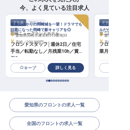
今、よく見ている注目求人
正社員
フロント
正社員
家康公ゆかりの岡崎城を一望！ドラマでも
時代に合わせてア
話題になった岡崎で新キャリアを◎
ルだから、自分も
岡崎ニューグランドホテル
第二富士ホテル
愛知県岡崎市康生町515番地33
愛知県名古屋市東
月給／230,000円～
月給／185,00
フロントスタッフ│週休2日／住宅
フロントスタッ
手当／転勤なし／月残業10h／賞与
業月平均10h
年2
詳しく見る
キープ
愛知県のフロントの求人一覧
全国のフロントの求人一覧