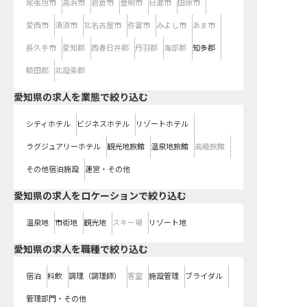
尾張旭市
高浜市
岩倉市
豊明市
日進市
田原市
愛西市
清須市
北名古屋市
弥富市
みよし市
あま市
長久手市
愛知郡
西春日井郡
丹羽郡
海部郡
知多郡
額田郡
北設楽郡
愛知県の求人を業態で絞り込む
シティホテル
ビジネスホテル
リゾートホテル
ラグジュアリーホテル
観光地旅館
温泉地旅館
高級旅館
その他宿泊施設
運営・その他
愛知県の求人をロケーションで絞り込む
温泉地
市街地
観光地
スキー場
リゾート地
愛知県の求人を職種で絞り込む
宿泊
料飲
調理（調理師）
客室
施設管理
ブライダル
管理部門・その他