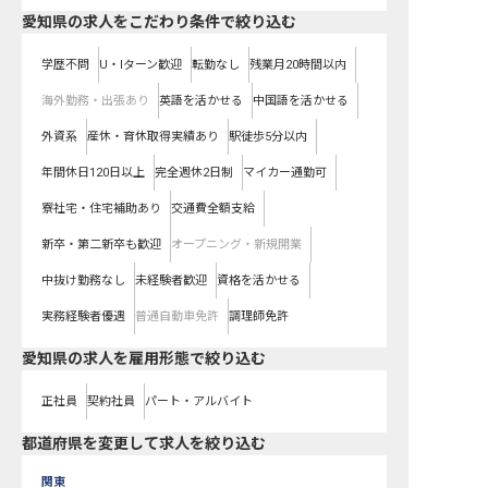
愛知県の求人をこだわり条件で絞り込む
学歴不問
U・Iターン歓迎
転勤なし
残業月20時間以内
海外勤務・出張あり
英語を活かせる
中国語を活かせる
外資系
産休・育休取得実績あり
駅徒歩5分以内
年間休日120日以上
完全週休2日制
マイカー通勤可
寮社宅・住宅補助あり
交通費全額支給
新卒・第二新卒も歓迎
オープニング・新規開業
中抜け勤務なし
未経験者歓迎
資格を活かせる
実務経験者優遇
普通自動車免許
調理師免許
愛知県の求人を雇用形態で絞り込む
正社員
契約社員
パート・アルバイト
都道府県を変更して求人を絞り込む
関東