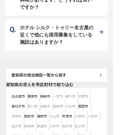
リアパスと働きやすさ】 フロント
マネージャー候補として、まずは現
ですか？
場業務からスタートし、徐々にマネ
ジメント業務へとステップアップで
きます。 アルバイトスタッフの育
成やシフト作成など、チームをまと
める経験を積むことで、着実にキャ
リアを築けるでしょう。 月給
ホテル シルク・トゥリー名古屋の
240,000円〜300,000円の安定した
給与に加え、社会保険完備、自社施
近くで他にも採用募集をしている
設利用割引など福利厚生も充実。
遠方からの転居を希望される方に
施設はありますか？
は、引っ越し費用のご相談も可能で
す。 新しい環境で、あなたの経験
と情熱を活かしませんか。 ※2026
年03月06日時点の情報です
愛知県
の宿泊施設一覧から探す
愛知県の求人を市区町村で絞り込む
名古屋市
豊橋市
岡崎市
一宮市
瀬戸市
半田市
春日井市
豊川市
津島市
碧南市
刈谷市
豊田市
安城市
西尾市
蒲郡市
犬山市
常滑市
江南市
小牧市
稲沢市
新城市
東海市
大府市
知多市
知立市