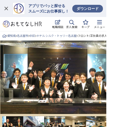
アプリでパッと探せる
ダウンロード
スムーズにお仕事探し！
ログイン
求人検索
転職相談
キープ
メニュー
求人・施設を探す
愛知県
名古屋市
中区
ホテル シルク・トゥリー名古屋
フロント/正社員の求人詳細
キープした求人
就職・転職 合同説明会
おもてなしHRについて
ご利用の流れ
よくある質問
ホテル・宿泊業界情報コラム