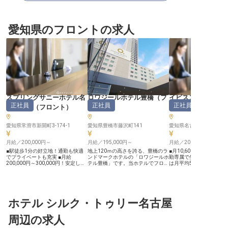
愛知県のフロントの求人
スプリングサニーホテル名
ロワジールホテル豊橋
（
フ
イビススタイルズ
正社員
正社員
正社員
古屋常滑
（
フロント
）
ロント
）
（
フロント
愛知県常滑市新開町3-174-1
愛知県豊橋市藤沢町141
月給／200,000円～
月給／195,000円～
月給／200,000円～
■駅徒歩1分の好立地！通勤も快適
地上120ｍの高さを誇る、豊橋のラ
■月10,600円の食事手当
でプライベートも充実 ■月給
ンドマークホテルの「ロワジールホ
勤専属で生活リズムが整う
200,000円～300,000円！安定した
テル豊橋」です。当ホテルでフロン
は月平均5時間以内と少な
収入で安心 ■住宅手当あり！新生活
トスタッフの募集をいたします。主
ループホテル利用時の社
を温かくサポートする福利厚生 ■未
にチェックイン・チェックアウト業
り！ ーー【おしゃれなホテルで心
経験者も安心の研修制度！ホテル経
務、ロビーアテンダントなどを行な
地よい夜のおもてなしを】
験を活かせます ーー【お客様に寄
っていただきます。ホテルフロント
スタイルズ名古屋は、洗
り添うおもてなしの心】 お客様一
の経験とPCスキルがあれば問題ご
ザインと快適さを兼ね備
人ひとりの心に残る滞在を演出する
ホテル シルク・トゥリー名古屋
ざいません。また宿泊予約経験のあ
なホテルブランドです。
ため、私たちは日々おもてなしの心
る方、大型免許取得されている方、
ントスタッフとして、チ
を大切にしています。 フロントで
バス運転経験のある方は歓迎です。
からチェックアウトまで
周辺の求人
の温かい笑顔から、きめ細やかなサ
またマネージャーへのキャリアアッ
滞在を心地よいものにす
ービスまで、お客様が心から安ら
プもあります。※2023年4月20日時
もてなしをお願いします