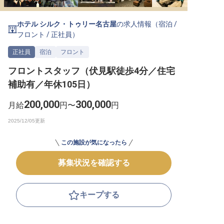
転職サポートに申し込む
無料
ホテル シルク・トゥリー名古屋
の求人情報（
宿泊
/
フロント
/
正社員
）
採用をお考えの企業様へ
正社員
宿泊
フロント
フロントスタッフ（伏見駅徒歩4分／住宅
補助有／年休105日）
200,000
300,000
月給
円〜
円
この施設が気になったら
募集状況を確認する
キープする