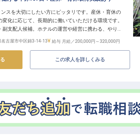
食堂や社内割引制度など、日々の生活を豊かにする福利
ランスを大切にしたい方にピッタリです。産休・育休の
の変化に応じて、長期的に働いていただける環境です。
り、常に自身の成長を追求できる環境です。安定した基
・副支配人候補。ホテルの運営や経営に携わる、やりが
プロフェッショナルとして、さらなるキャリアアップを
した。「ベッセルイン栄駅前」は、地下鉄東山線・栄駅
名古屋市中区錦3-14-13
給与
月給／200,000円～
320,000円
ホテルで、総225客室を備えています。
の情報です
る
この求人を詳しくみる