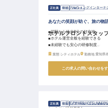
求人情報：
ホテルウィングインターナ
正社員
宿泊
フロント
あなたの笑顔が紡ぐ、旅の物
■栄駅から徒歩8分の好立地
ホテルフロントスタッ
■ホテル運営全般を経験できる
■未経験でも安心の研修制度
■シフト制で働き方の自由度UP！
愛知県名
業態
シティホテル
勤務地
ーー【名古屋の魅力を発信する、
この求人の問い合わせをす
名古屋栄の中心に位置する当ホテ
い」と思っていただける空間づく
フロントスタッフとして、お客様
えるコンシェルジュとしての役割
一緒に心温まるおもてなしを提供
求人情報：
THE TOWER HOTEL 
正社員
宿泊
ドア・ベル・コンシェルジ