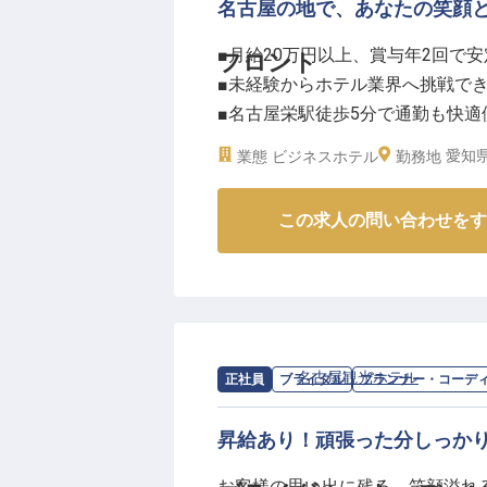
名古屋の地で、あなたの笑顔
■月給20万円以上、賞与年2回で
フロント
■未経験からホテル業界へ挑戦で
■名古屋栄駅徒歩5分で通勤も快適
■充実の福利厚生で長く安心して
愛知県
業態
ビジネスホテル
勤務地
ーー【お客様の笑顔を育む、温か
この求人の問い合わせをす
名古屋の中心地、栄に位置する当
す。フロント業務は、お客様を最
る大切な役割。
チェックイン・チェックアウトの
様一人ひとりの滞在がより豊かな
対応が、お客様にとって忘れられ
求人情報：
名古屋観光ホテル
の
プラン
正社員
ブライダル
プランナー・コーデ
ーー【未経験から成長できる、安
昇給あり！頑張った分しっか
当ホテルでは、未経験の方も安心
お客様の思い出に残る、笑顔溢れ