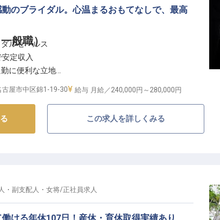
感動のブライダル。心温まるおもてなしで、最高
一般職）
イダルセールス
回で安定収入
通勤に便利な立地
心のキャリア
古屋市中区錦1-19-30
給与
月給／240,000円～
280,000円
なしの舞台】
る
この求人を詳しくみる
な日である結婚式を、心を込めてサポートするお仕事で
まで、お客様の想いに寄り添い、夢を形にするお手伝い
られる、やりがいと喜びにあふれる環境です。あなたの
最高の思い出を共に創り上げましょう。
人・副支配人・女将
/
正社員
求人
キャリアパス】
キルを存分に活かせるフィールドをご用意しています。
働ける年休107日！産休・育休取得実績あり