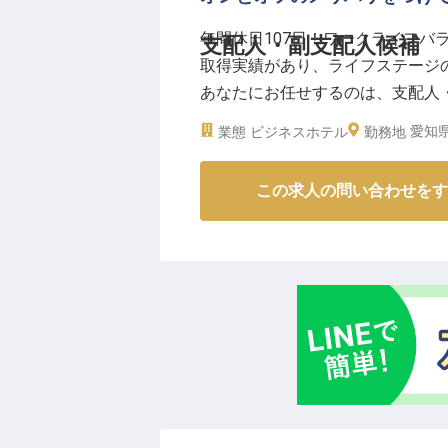
社会保険完備はもちろん、従業員
年間休日107日！ワークライフバ
支配人・副支配人候補
厚生も充実。
取得実績があり、ライフステージ
研修制度や資格取得報奨制度もあ
あなたにお任せするのは、支配人
盤のもと、ブライダルセールスの
いのあるポジションをご用意しま
目指しませんか。
愛知県
業態
ビジネスホテル
勤務地
より徒歩約2分の好立地に位置する
※2025年12月08日時点の情報です
※この求人は2025年8月18日時点
この求人の問い合わせをす