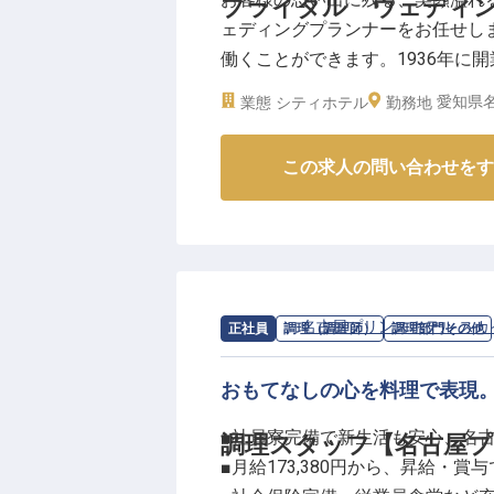
ブライダル ウェディ
問いません。充実した研修と先輩
ェディングプランナーをお任せし
るでしょう。
働くことができます。1936年に
月8～9日の休日や年間110日の
して国内外の賓客をお迎えしてき
得支援など、長く安心して働ける
愛知県名
業態
シティホテル
勤務地
を備えており、和洋希望に沿った挙
も大切にしながら、あなたのペー
2月13日時点の情報です
※2026年03月12日時点の情報です
この求人の問い合わせをす
求人情報：
名古屋プリンスホテル スカ
正社員
調理（調理師）
調理部門その他
おもてなしの心を料理で表現
■社員寮完備で新生活も安心、名
調理スタッフ【名古屋プ
■月給173,380円から、昇給・賞