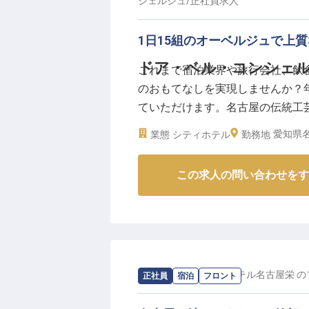
シェルジュ
/
正社員
求人
ーー【あなたの成長がホテルの未
フロント業務だけでなく、予約管
1日15組のオーベルジュで上
携わることができるのが魅力です
で安心してください！
ドア・ベル・コンシェルジ
これまで宿泊業界や旅行会社、飲
シフト制のため、プライベートも
のおもてなしを実現しませんか？年
る環境で、ホスピタリティのプロ
ていただけます。名古屋の伝統工
あなたのアイデアや個性を活かし
TOWER HOTEL NAGOYA
愛知県名
業態
シティホテル
※2025年09月08日時点の情報です
勤務地
もてなしをする、全15客室の都市
情報です
この求人の問い合わせをす
求人情報：
スマイルホテル名古屋栄
の
正社員
宿泊
フロント