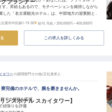
ングプランナー
スタッフのサポートで、おもてなしのプロへと成長でき
ます。昇給もあるので、モチベーションを維持しながら
開業した「名古屋観光ホテル」は、中部地方の迎賓館と
休暇に加え、社会保険完備やグループホテル割引、資格取
た歴史のあるホテルです。施設内には、チャペルや神殿
福利厚生も魅力です。多様なシフト制で、プライベート
古屋市中区錦1-19-30
給与
月給／200,000円～
400,000円
式を執り行なうことができます。※この求人は2024年
スでキャリアを築いていけます。
る
この求人を詳しくみる
イタワー
の
調理部門その他
/
正社員
求人
。寮完備のホテルで、腕を磨きませんか。
古屋での挑戦を応援
リンスホテル スカイタワー】
与で頑張りを評価