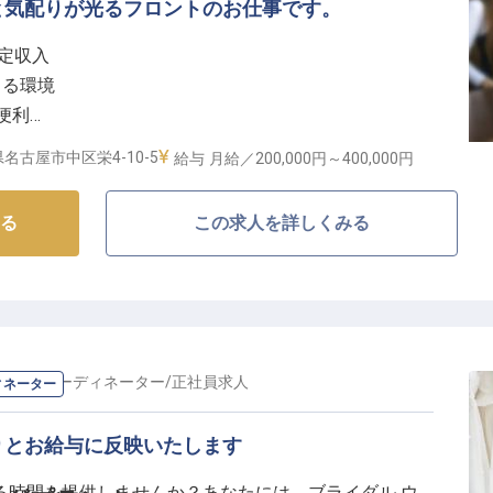
と気配りが光るフロントのお仕事です。
安定収入
きる環境
便利
働ける
名古屋市中区栄4-10-5
給与
月給／200,000円～
400,000円
なおもてなしの舞台】
る
この求人を詳しくみる
ホテルは、お客様に心安らぐひとときを提供していま
初にお迎えし、旅の始まりから終わりまでをサポートす
手続きはもちろん、観光案内や細やかな気配りで、お客
ものになるよう努めます。あなたの温かい笑顔と丁寧な
ない思い出となるでしょう。
ナー・コーディネーター
/
正社員
求人
ィネーター
心のキャリアパス】
りとお給与に反映いたします
してスタートできる環境を整えています。学歴や経験は
る時間を提供しませんか？あなたには、ブライダル ウ