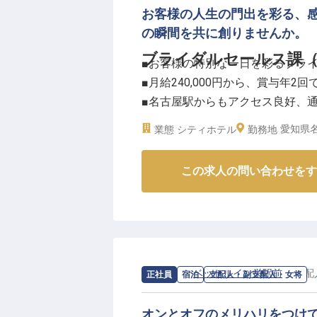
お客様の人生の門出を彩る、
の瞬間を共に創りませんか。
ブライダルセールス課（
■お客様の特別な一日を彩るブラ
■月給240,000円から、賞与年2
■名古屋駅からもアクセス良好、
■充実の福利厚生と研修制度で安
愛知県名
業態
シティホテル
勤務地
ーー【お客様の感動を創るおもて
この求人の問い合わせをす
お客様にとって一生に一度の特別
す。挙式のご相談から当日の進行
をします。
お客様の笑顔と感動を間近で感じ
ホスピタリティで、忘れられない
求人情報：
ベッセルイン栄駅前
の
支配
正社員
宿泊
支配人・副支配人・女将
ーー【成長を支える充実の環境と
経験豊富な方には、これまでのス
オンとオフのメリハリをつけて