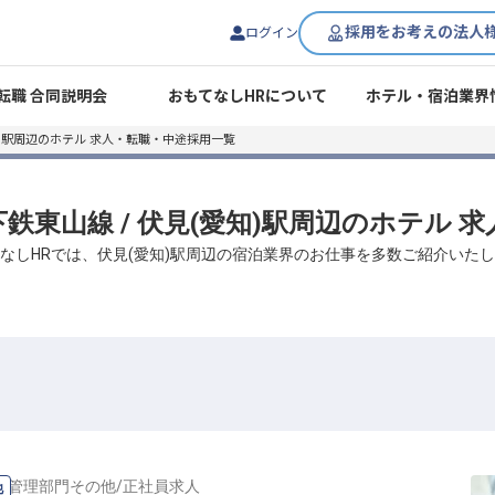
採用をお考えの法人
ログイン
転職 合同説明会
おもてなしHRについて
ホテル・宿泊業界
)駅周辺のホテル 求人・転職・中途採用一覧
下鉄東山線 / 伏見(愛知)駅周辺のホテル
なしHRでは、伏見(愛知)駅周辺の宿泊業界のお仕事を多数ご紹介いた
の
管理部門その他
/
正社員
求人
他