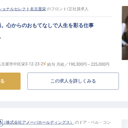
ショナルセレクト名古屋栄
の
フロント
/
正社員
求人
語。心からのおもてなしで人生を彩る仕事
フ
古屋市中区栄3-12-23-2
給与
月給／190,300円～
225,000円
おもてなしの最前線】
る
この求人を詳しくみる
ルは、栄駅から徒歩8分の好立地！お客様に「また来た
りを大切にしています。
の旅の思い出づくりをお手伝い！地元名古屋の魅力を伝
も担っていただきます。
しませんか？
NAGOYA（株式会社アメーバホールディングス）
の
ドア・ベル・コン
ュ