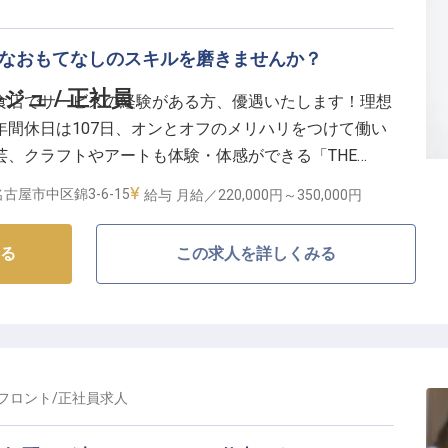
来を創る】
理やプラン作成、イベント企画など、ホテル運営全般に
質なおもてなしのスキルを磨きませんか？
！未経験の方でも、先輩スタッフが丁寧に指導しますの
ュ / 正社員
食店でサービスの経験がある方、優遇いたします！理想
充実！お客様の「ありがとう」の言葉がやりがいに繋が
間休日は107日、オンとオフのメリハリをつけて働い
フェッショナルとして成長できる職場です！
芸、クラフトやアートも体験・体感ができる「THE
て、一緒にホテルを盛り上げていきましょう！
」。地産地消をテーマに厳選された食材で作られたフレンチでお
古屋市中区錦3-6-15
給与
月給／220,000円～
350,000円
型オーベルジュです。※この求人は2022年9月6日時点の
る
この求人を詳しくみる
フロント
/
正社員
求人