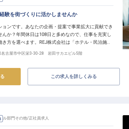
の経験を街づくりに活かしませんか
ションです。あなたの企画・提案で事業拡大に貢献でき
んか？年間休日は108日と多めなので、仕事を充実し
働き方を選べます。REJ株式会社は「ホテル・民泊施設
をとる！」という目標のもと、土地開発や海外事業などを
名古屋市中区栄3-30-28 岩田サカエビル5階
通した街づくりをしませんか？※この求人は2023年8
る
この求人を詳しくみる
ダル部門その他
/
正社員
求人
他