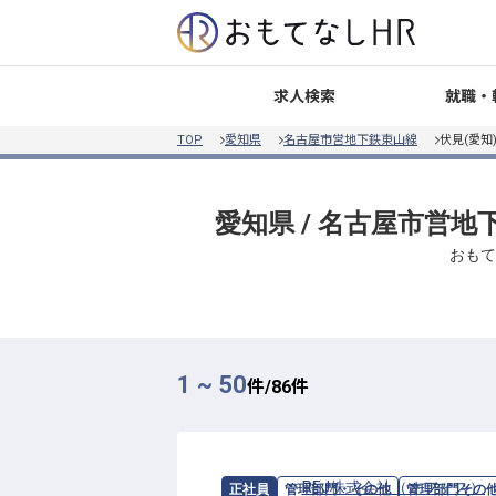
就職・
求人検索
TOP
愛知県
名古屋市営地下鉄東山線
伏見(愛知
愛知県 / 名古屋市営地
おもて
1 ~ 50
件/
86
件
求人情報：
REJ株式会社（オフィス）
正社員
管理部門・その他
管理部門その