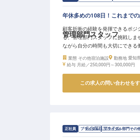
年休多めの108日！これまで
顧客折衝の経験を発揮できるポジ
管理部門スタッフ
る、管理部門スタッフに挑戦しませ
ながら自分の時間も大切にできる
数・サービス共に名古屋でNo.1
愛知県
業態
その他宿泊施設
勤務地
展開しています。一緒に不動産業を
給与
月給／250,000円～
300,000円
月23日時点の情報です
この求人の問い合わせをす
求人情報：
名古屋観光ホテル
の
ブライ
正社員
ブライダル
ブライダル部門その