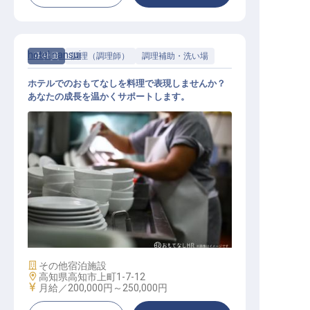
hotel nansui
正社員
調理（調理師）
調理補助・洗い場
ホテルでのおもてなしを料理で表現しませんか？
あなたの成長を温かくサポートします。
調理見習い・調理補助
施設業態
その他宿泊施設
勤務地
高知県高知市上町1-7-12
給与
月給／200,000円～
250,000円