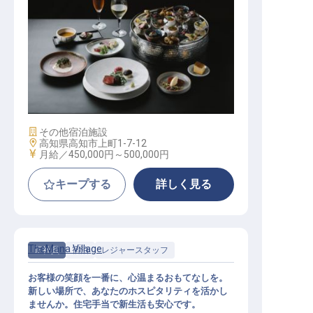
料理長・料理長候補
施設業態
その他宿泊施設
勤務地
高知県高知市上町1-7-12
給与
月給／450,000円～
500,000円
キープする
詳しく見る
TheMana Village
正社員
宿泊
レジャースタッフ
お客様の笑顔を一番に、心温まるおもてなしを。
新しい場所で、あなたのホスピタリティを活かし
ませんか。住宅手当で新生活も安心です。