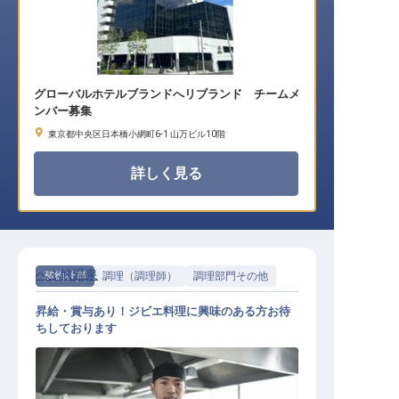
グローバルホテルブランドへリブランド チームメ
ンバー募集
東京都中央区日本橋小網町6-1 山万ビル10階
詳しく見る
べふ峡温泉
契約社員
調理（調理師）
調理部門その他
昇給・賞与あり！ジビエ料理に興味のある方お待
ちしております