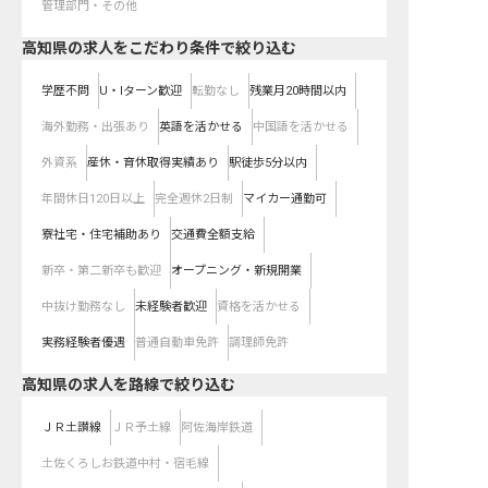
管理部門・その他
高知県の求人をこだわり条件で絞り込む
学歴不問
U・Iターン歓迎
転勤なし
残業月20時間以内
海外勤務・出張あり
英語を活かせる
中国語を活かせる
外資系
産休・育休取得実績あり
駅徒歩5分以内
年間休日120日以上
完全週休2日制
マイカー通勤可
寮社宅・住宅補助あり
交通費全額支給
新卒・第二新卒も歓迎
オープニング・新規開業
中抜け勤務なし
未経験者歓迎
資格を活かせる
実務経験者優遇
普通自動車免許
調理師免許
高知県
の求人を路線で絞り込む
ＪＲ土讃線
ＪＲ予土線
阿佐海岸鉄道
土佐くろしお鉄道中村・宿毛線