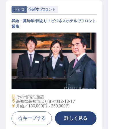
セブンデイズホテル
正社員
宿泊
フロント
昇給・賞与年2回あり！ビジネスホテルでフロント
業務
フロント / 正社員
施設業態
その他宿泊施設
勤務地
高知県高知市はりまや町2-13-17
給与
月給／180,000円～
250,000円
キープする
詳しく見る