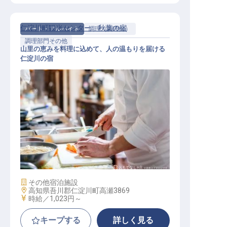
仁淀川町観光センター 秋葉の宿
パート・アルバイト
調理（調理師）
調理部門その他
山里の恵みを料理に込めて、人の温もりを届ける
仁淀川の宿
調理スタッフおよび接客
施設業態
その他宿泊施設
勤務地
高知県吾川郡仁淀川町高瀬3869
給与
時給／1,023円～
キープする
詳しく見る