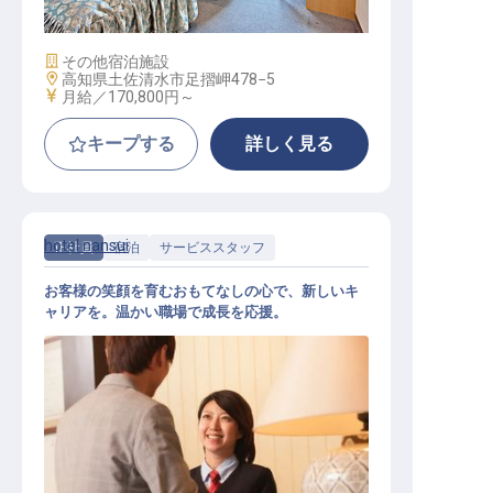
施設業態
その他宿泊施設
勤務地
高知県土佐清水市足摺岬478−5
給与
月給／170,800円～
キープする
詳しく見る
hotel nansui
正社員
宿泊
サービススタッフ
お客様の笑顔を育むおもてなしの心で、新しいキ
ャリアを。温かい職場で成長を応援。