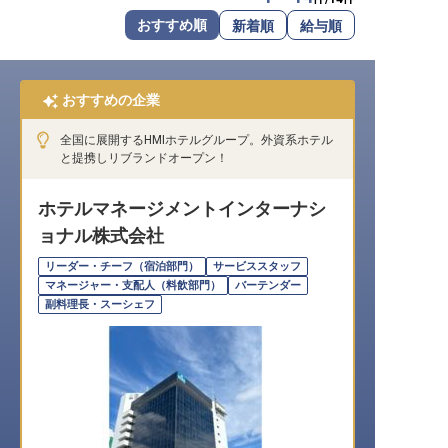
転職サポートに申し込む
おすすめ順
新着順
給与順
無料
採用をお考えの企業様へ
おすすめの企業
全国に展開するHMIホテルグループ。外資系ホテル
と提携しリブランドオープン！
ホテルマネージメントインターナシ
ョナル株式会社
リーダー・チーフ（宿泊部門）
サービススタッフ
マネージャー・支配人（料飲部門）
バーテンダー
副料理長・スーシェフ