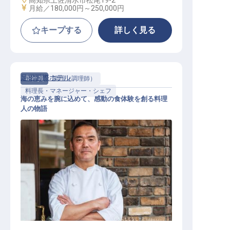
高知県土佐清水市松尾19-2
給与
月給／180,000円～
250,000円
キープする
詳しく見る
足摺国際ホテル
正社員
調理（調理師）
料理長・マネージャー・シェフ
海の恵みを腕に込めて、感動の食体験を創る料理
人の物語
料理長候補