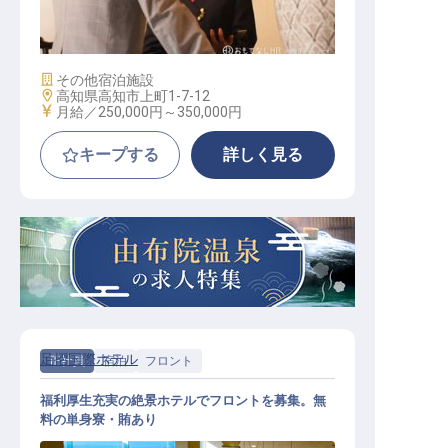
サービススタッフ
施設業態
その他宿泊施設
勤務地
高知県高知市上町1-7-12
給与
月給／250,000円～
350,000円
キープする
詳しく見る
足摺国際ホテル
正社員
宿泊
フロント
福利厚生充実の絶景ホテルでフロントを募集。無
料の単身寮・賄あり