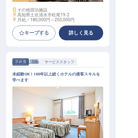
施設業態
その他宿泊施設
勤務地
高知県土佐清水市松尾19-2
給与
月給／180,000円～
250,000円
キープする
詳しく見る
ホテル足摺園
正社員
宿泊
サービススタッフ
未経験OK！100年以上続くホテルの接客スキルを
学べます
接客スタッフ