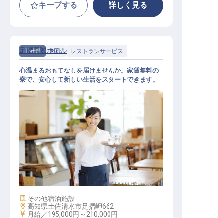
キープする
詳しく見る
足摺国際ホテル
正社員
料飲
レストランサービス
心温まるおもてなしを届けませんか。家賃無料の
寮で、安心して新しい生活をスタートできます。
接客スタッフ
施設業態
その他宿泊施設
勤務地
高知県土佐清水市足摺岬662
給与
月給／195,000円～
210,000円