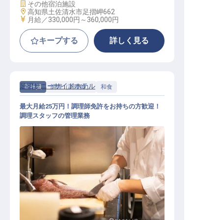
施設業態
その他宿泊施設
勤務地
高知県土佐清水市足摺岬662
給与
月給／330,000円～
360,000円
キープする
詳しく見る
足摺サニーサイドホテル
正社員
調理（調理師）
和食
最大月給25万円！調理師免許をお持ちの方歓迎！
調理スタッフの管理業務
和食 / 正社員