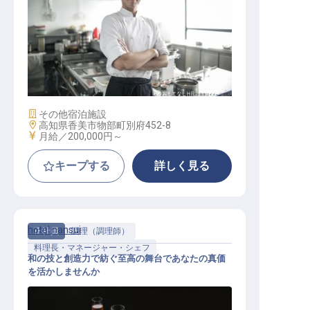
調理部門その他 / 契約社員
施設業態
その他宿泊施設
勤務地
高知県香美市物部町別府452-8
給与
月給／200,000円～
キープする
詳しく見る
hotel nansui
正社員
調理（調理師）
料理長・マネージャー・シェフ
和の技と創造力で紡ぐ至高の舞台であなたの真価
を活かしませんか