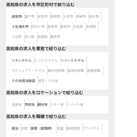
高知県の求人を市区町村で絞り込む
高知市
室戸市
安芸市
南国市
土佐市
須崎市
宿毛市
土佐清水市
四万十市
香南市
香美市
安芸郡
長岡郡
土佐郡
吾川郡
高岡郡
幡多郡
高知県の求人を業態で絞り込む
シティホテル
ビジネスホテル
リゾートホテル
ラグジュアリーホテル
観光地旅館
温泉地旅館
高級旅館
その他宿泊施設
運営・その他
高知県の求人をロケーションで絞り込む
温泉地
市街地
観光地
スキー場
リゾート地
高知県の求人を職種で絞り込む
宿泊
料飲
調理（調理師）
客室
施設管理
ブライダル