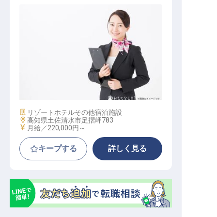
アクティビティスタッフ
施設業態
リゾートホテル
その他宿泊施設
勤務地
高知県土佐清水市足摺岬783
給与
月給／220,000円～
キープする
詳しく見る