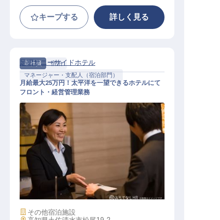
キープする
詳しく見る
足摺サニーサイドホテル
正社員
宿泊
マネージャー・支配人（宿泊部門）
月給最大25万円！太平洋を一望できるホテルにて
フロント・経営管理業務
マネージャー・支配人（宿泊部門）
/ 正社員
施設業態
その他宿泊施設
勤務地