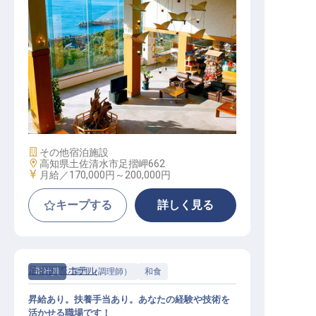
フロント / 正社員
施設業態
その他宿泊施設
勤務地
高知県土佐清水市足摺岬662
給与
月給／170,000円～
200,000円
キープする
詳しく見る
足摺国際ホテル
正社員
調理（調理師）
和食
昇給あり。扶養手当あり。あなたの経験や技術を
活かせる職場です！