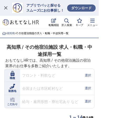
アプリでパッと探せる
ダウンロード
スムーズにお仕事探し！
ログイン
求人検索
転職相談
キープ
メニュー
求人・施設を探す
高知県
その他宿泊施設の求人・転職・中途採用一覧
キープした求人
高知県 / その他宿泊施設 求人・転職・中
途採用一覧
就職・転職 合同説明会
おもてなしHRでは、高知県 / その他宿泊施設の宿泊
業界のお仕事を多数ご紹介いたします。
おもてなしHRについて
フロント・料飲など
選択
職種
ご利用の流れ
全国または市区町村など
選択
勤務地
よくある質問
給与・雇用形態・寮社宅あり など
選択
ホテル・宿泊業界情報コラム
こだわり
1 ~ 14
件/
14
件