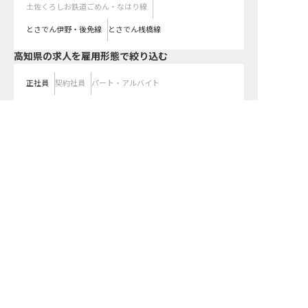
土佐くろしお鉄道ごめん・なはり線
とさでん伊野・後免線
とさでん桟橋線
高知県の求人を雇用形態で絞り込む
正社員
契約社員
パート・アルバイト
都道府県を変更して求人を絞り込む
高知県の求人を紹介してもらう
関東
東京都
神奈川県
埼玉県
千葉県
茨城県
栃木県
群馬県
近畿
大阪府
兵庫県
京都府
滋賀県
奈良県
和歌山県
東海
愛知県
静岡県
岐阜県
三重県
北海道
北海道