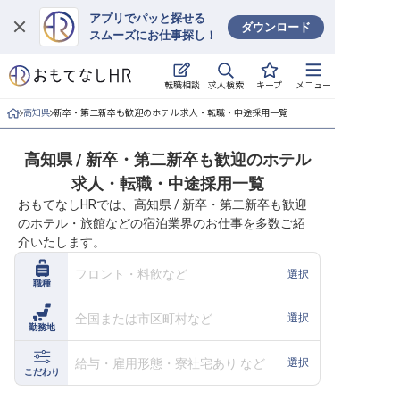
アプリでパッと探せる
ダウンロード
スムーズにお仕事探し！
ログイン
求人検索
転職相談
キープ
メニュー
求人・施設を探す
高知県
新卒・第二新卒も歓迎のホテル 求人・転職・中途採用一覧
キープした求人
高知県 / 新卒・第二新卒も歓迎のホテル
求人・転職・中途採用一覧
就職・転職 合同説明会
おもてなしHRでは、高知県 / 新卒・第二新卒も歓迎
のホテル・旅館などの宿泊業界のお仕事を多数ご紹
おもてなしHRについて
介いたします。
ご利用の流れ
フロント・料飲など
選択
職種
よくある質問
全国または市区町村など
選択
勤務地
ホテル・宿泊業界情報コラム
給与・雇用形態・寮社宅あり など
選択
こだわり