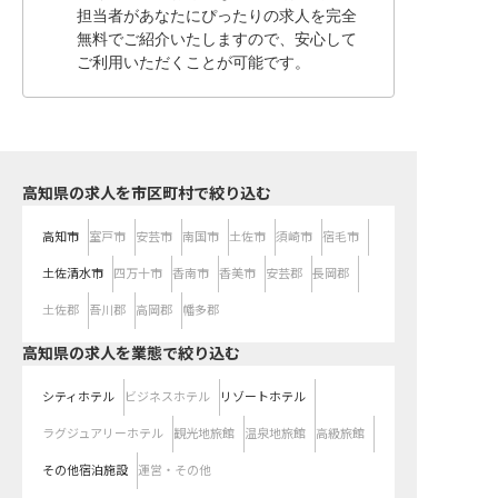
担当者があなたにぴったりの求人を完全
無料でご紹介いたしますので、安心して
ご利用いただくことが可能です。
高知県の求人を市区町村で絞り込む
高知市
室戸市
安芸市
南国市
土佐市
須崎市
宿毛市
土佐清水市
四万十市
香南市
香美市
安芸郡
長岡郡
土佐郡
吾川郡
高岡郡
幡多郡
高知県の求人を業態で絞り込む
シティホテル
ビジネスホテル
リゾートホテル
ラグジュアリーホテル
観光地旅館
温泉地旅館
高級旅館
その他宿泊施設
運営・その他