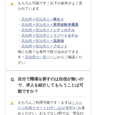
もちろん可能です！以下の条件がよく見
られています。
・
高知県 × 宿泊求人 ×
寮あり
・
高知県 × 宿泊求人 ×
業界経験者優遇
・
高知県 × 宿泊求人 ×
シティホテル
・
高知県 × 宿泊求人 ×
リゾートホテル
・
高知県 × 宿泊求人 ×
温泉地
・
高知県 × 宿泊求人 ×
フロント
他にも様々な条件で絞り込みができま
す！
高知県の一覧ページ
からご確認くだ
さい。
自分で職場を探すのは自信が無いの
で、求人を紹介してもらうことは可
能ですか？
もちろんご利用可能です！まずは
こちら
から転職サポートお申し込み(無料)
にお進
みください。おもてなしHRでは、専任の