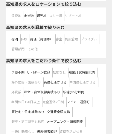
高知県の求人をロケーションで絞り込む
温泉地
市街地
観光地
スキー場
リゾート地
高知県の求人を職種で絞り込む
宿泊
料飲
調理（調理師）
客室
施設管理
ブライダル
管理部門・その他
高知県の求人をこだわり条件で絞り込む
学歴不問
U・Iターン歓迎
転勤なし
残業月20時間以内
海外勤務・出張あり
英語を活かせる
中国語を活かせる
外資系
産休・育休取得実績あり
駅徒歩5分以内
年間休日120日以上
完全週休2日制
マイカー通勤可
寮社宅・住宅補助あり
交通費全額支給
新卒・第二新卒も歓迎
オープニング・新規開業
中抜け勤務なし
未経験者歓迎
資格を活かせる