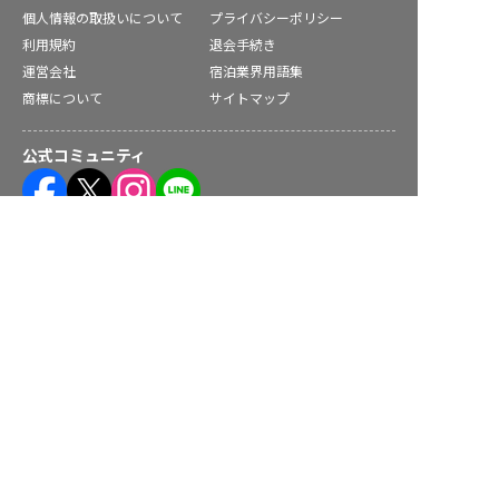
個人情報の取扱いについて
プライバシーポリシー
利用規約
退会手続き
運営会社
宿泊業界用語集
商標について
サイトマップ
公式コミュニティ
求人を紹介してもらう
株式会社ネクストビート運営サービス
保育業界の求職者様向けサービス
保育士バンク！ - 日本最大級。保育士・幼稚園教諭向け転職支
援サイト
保育士バンク！新卒 - 保育士・幼稚園教諭を目指す「学生向
け」就職活動情報サイト
法人様向けサービス
保育士バンク！コネクト - 保育施設向けの業務支援システム
保育士バンク！パレット - 保育施設専門の職員マネジメントツ