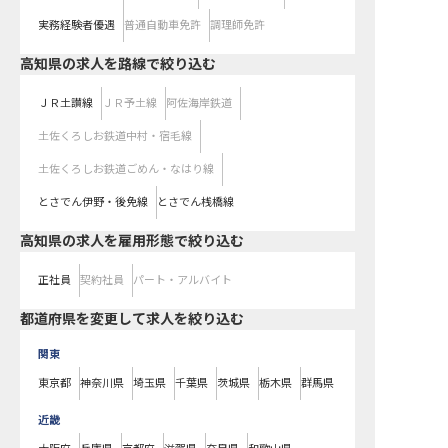
実務経験者優遇
普通自動車免許
調理師免許
高知県
の求人を路線で絞り込む
ＪＲ土讃線
ＪＲ予土線
阿佐海岸鉄道
土佐くろしお鉄道中村・宿毛線
土佐くろしお鉄道ごめん・なはり線
とさでん伊野・後免線
とさでん桟橋線
高知県の求人を雇用形態で絞り込む
正社員
契約社員
パート・アルバイト
都道府県を変更して求人を絞り込む
関東
東京都
神奈川県
埼玉県
千葉県
茨城県
栃木県
群馬県
近畿