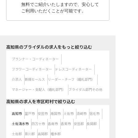
無料でご紹介いたしますので、安心して
ご利用いただくことが可能です。
高知県のブライダルの求人をもっと絞り込む
プランナー・コーディネーター
フラワーコーディネーター
ドレスコーディネーター
介添人
新規セールス
リーダー・チーフ（婚礼部門）
マネージャー・支配人（婚礼部門）
ブライダル部門その他
高知県の求人を市区町村で絞り込む
高知市
室戸市
安芸市
南国市
土佐市
須崎市
宿毛市
土佐清水市
四万十市
香南市
香美市
安芸郡
長岡郡
土佐郡
吾川郡
高岡郡
幡多郡