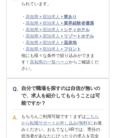
られています。
・
高知県 × 宿泊求人 ×
寮あり
・
高知県 × 宿泊求人 ×
業界経験者優遇
・
高知県 × 宿泊求人 ×
シティホテル
・
高知県 × 宿泊求人 ×
リゾートホテル
・
高知県 × 宿泊求人 ×
温泉地
・
高知県 × 宿泊求人 ×
フロント
他にも様々な条件で絞り込みができま
す！
高知県の一覧ページ
からご確認くだ
さい。
自分で職場を探すのは自信が無いの
で、求人を紹介してもらうことは可
能ですか？
もちろんご利用可能です！まずは
こちら
から転職サポートお申し込み(無料)
にお進
みください。おもてなしHRでは、専任の
担当者があなたにぴったりの求人を完全