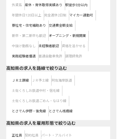
外資系
産休・育休取得実績あり
駅徒歩5分以内
年間休日120日以上
完全週休2日制
マイカー通勤可
寮社宅・住宅補助あり
交通費全額支給
新卒・第二新卒も歓迎
オープニング・新規開業
中抜け勤務なし
未経験者歓迎
資格を活かせる
実務経験者優遇
普通自動車免許
調理師免許
高知県
の求人を路線で絞り込む
ＪＲ土讃線
ＪＲ予土線
阿佐海岸鉄道
土佐くろしお鉄道中村・宿毛線
土佐くろしお鉄道ごめん・なはり線
とさでん伊野・後免線
とさでん桟橋線
高知県の求人を雇用形態で絞り込む
正社員
契約社員
パート・アルバイト