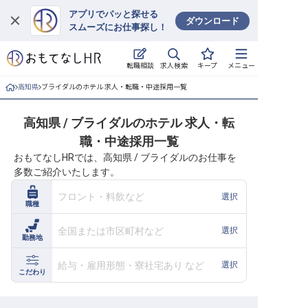
アプリでパッと探せる
ダウンロード
スムーズにお仕事探し！
ログイン
求人検索
転職相談
キープ
メニュー
求人・施設を探す
高知県
ブライダルのホテル 求人・転職・中途採用一覧
キープした求人
高知県 / ブライダルのホテル 求人・転
職・中途採用一覧
就職・転職 合同説明会
おもてなしHRでは、高知県 / ブライダルのお仕事を
多数ご紹介いたします。
おもてなしHRについて
フロント・料飲など
選択
職種
ご利用の流れ
全国または市区町村など
選択
勤務地
よくある質問
給与・雇用形態・寮社宅あり など
選択
ホテル・宿泊業界情報コラム
こだわり