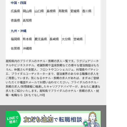
中国・四国
広島県
岡山県
山口県
島根県
鳥取県
愛媛県
香川県
徳島県
高知県
九州・沖縄
福岡県
熊本県
鹿児島県
長崎県
大分県
宮崎県
佐賀県
沖縄県
高知県
内の
ブライダル
のホテル・旅館の求人一覧です。ラグジュアリーホ
テルやビジネスホテル、老舗旅館や温泉旅館などの様々な宿泊施設はもち
ろん、仲居さんや支配人、フロントやコンシェルジュ、料理長やパティシ
エ、ブライダルコーディネーターまで、宿泊業界のあらゆる職種の求人を
ご用意しています。気になるホテル・旅館の求人があれば、まずはご登録
いただくか電話やメールでお問い合わせください。ブライダルのホテル・
旅館の求人/採用情報に精通したキャリアアドバイザーが、あなたに最適な
求人をご紹介いたします。高知県でブライダルのホテル・旅館の求人・就
職・転職なら【おもてなしHR】