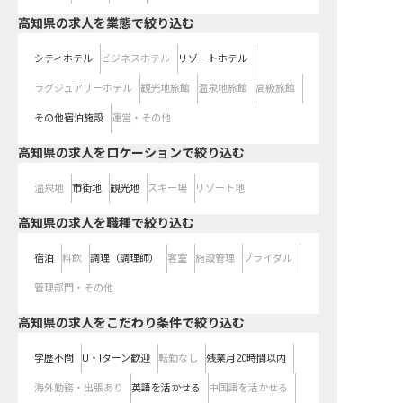
高知県の求人を業態で絞り込む
シティホテル
ビジネスホテル
リゾートホテル
ラグジュアリーホテル
観光地旅館
温泉地旅館
高級旅館
その他宿泊施設
運営・その他
高知県の求人をロケーションで絞り込む
温泉地
市街地
観光地
スキー場
リゾート地
高知県の求人を職種で絞り込む
宿泊
料飲
調理（調理師）
客室
施設管理
ブライダル
管理部門・その他
高知県の求人をこだわり条件で絞り込む
学歴不問
U・Iターン歓迎
転勤なし
残業月20時間以内
海外勤務・出張あり
英語を活かせる
中国語を活かせる