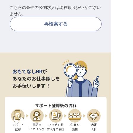
こちらの条件の公開求人は現在取り扱いがござい
転職サポートに申し込む
無料
ません。
再検索する
採用をお考えの企業様へ
おもてなしHR
が
あなたのお仕事探しを
お手伝いします！
サポート登録後の流れ
サポート

電話で

マッチする

企業と

内定

登録
ヒアリング
求人をご紹介
面接
入社