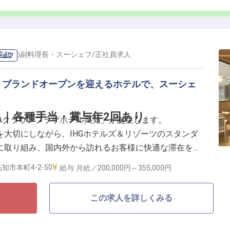
り
高知
の
副料理長・スーシェフ
/
正社員
求人
シェフ
ど、さまざまな目的でご利用されるお客様をお迎えする
ジメントスキルを身につけることができます。
リブランドオープンを迎えるホテルで、スーシェ
環境で、新たな運営体制やサービスづくりに携われるこ
。
ウンプラザホテル高知へのリブランドという大きな節目を
｜各種手当・賞与年2回あり
いく仲間をお待ちしています。
ANAクラウンプラザホテル高知」が誕生します。
大切にしながら、IHGホテルズ＆リゾーツのスタンダ
に取り組み、国内外から訪れるお客様に快適な滞在を提
ます。
知市本町4-2-50
給与
月給／200,000円～
355,000円
ェフは、ホテルレストランの調理部門を支えるポジショ
この求人を詳しくみる
ョンを決定いたします。