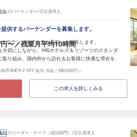
％
 経済的負担を軽減
高知
の
バーテンダー
/
正社員
求人
プをサポート
を提供するバーテンダーを募集します。
な対応を心がけながら、チームで協力してサービスを提
ANAクラウンプラザホテル高知」が誕生します。
円〜／残業月平均10時間
う新たな環境の中で、ANAクラウンプラザホテルの新た
大切にしながら、IHGホテルズ＆リゾーツのスタンダ
さる方をお待ちしています。
に取り組み、国内外から訪れるお客様に快適な滞在を提
ます。
知市本町4-2-50
給与
月給／280,000円～
提供やバーカウンターでのお客様対応をはじめ、在庫管
この求人を詳しくみる
だきます。お客様が一日の終わりにゆったりとした時間
ビスを提供するポジションです。
時間程度
高知
の
リーダー・チーフ（宿泊部門）
/
正社員
求人
門）