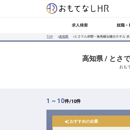
就職・
求人検索
TOP
高知県
とさでん伊野・後免線沿線のホテル 
高知県 / と
おも
1 ~ 10
件/
10
件
おすすめの企業