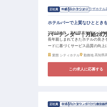
■産休・育休の取得率・復帰率100
■単身赴任時の住宅補助制度あり
求人情報：
ANAクラウンプラザホテル
正社員
料飲
バーテンダー
■トレーニング制度でスキルアッ
ホテルバーで上質なひととき
お客様一人ひとりに合わせた丁寧
2026年8月、高知県高知市に「
バーテンダー｜月給28万
供していきます。リブランドに伴
長年親しまれてきたホテルの良さを
なスタートを、ともに支えてくだ
ードに基づくサービス品質の向上
供できるホテルを目指してまいり
高知県高
業態
シティホテル
勤務地
バーでは、カクテルやワインのご
この求人に応募する
理など幅広い業務を担当していた
を過ごせるよう、落ち着いたサー
■月給28万円スタート
■表彰制度・賞与あり
■年間休日101日、月平均残業10
求人情報：
ANAクラウンプラザホテル
正社員
宿泊
リーダー・チーフ（宿泊部