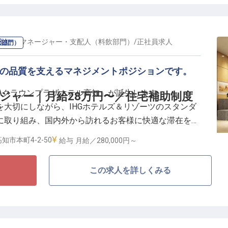
において、仕込み・調理業務全般に加え、食材管理やオ
フの指導・育成にも携わっていただきます。
高知
の
マネージャー・支配人（料飲部門）
/
正社員
求人
飲部門）
ップ支援あり
ドの品質を支えるマネジメントポジションです。
貴重な環境
ANAクラウンプラザホテル高知」が誕生します。
ージャー｜月給28万円〜／住宅補助制度
大切にしながら、IHGホテルズ＆リゾーツのスタンダ
階的にマネジメントにも関わることができます。
に取り組み、国内外から訪れるお客様に快適な滞在を提
タイミングに携わりながら、調理部門の中核として活躍
ます。
知市本町4-2-50
給与
月給／280,000円～
マネージャーは、ホテル内のレストランにおいて、サービ
この求人を詳しくみる
ッフの指導・育成、業務改善に携わっていただきます。
携わりながら、円滑な店舗運営とサービス品質の維持・