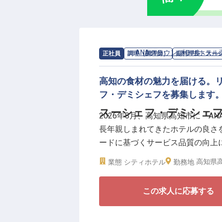
■月平均残業10時間程度
■産休・育休取得実績あり
■研修制度・資格取得支援制度あ
求人情報：
ANAクラウンプラザホテル
正社員
調理（調理師）
副料理長・スー
ビジネスや観光、各種イベントな
中で、状況に応じた判断力やマネ
高知の食材の魅力を届ける。
また、ホテルの変革期ならではの
フ・デミシェフを募集します
とも大きな魅力です。ANAクラ
スーシェフ・デミシェフ
共に支え、ホテルの未来を創って
2026年8月、高知県高知市に「
長年親しまれてきたホテルの良さを
ードに基づくサービス品質の向上
供できるホテルを目指してまいり
高知県高
業態
シティホテル
勤務地
今回募集するスーシェフ・デミシ
この求人に応募する
ンです。
※ご経験やスキルに応じてポジシ