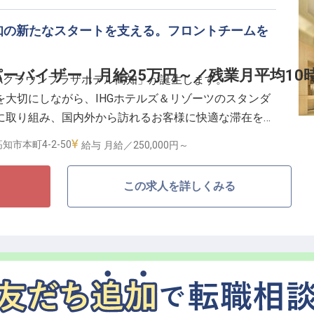
り
知の新たなスタートを支える。フロントチームを
目的で訪れるお客様をお迎えする中で、接客スキルやお
きます。また、リブランドオープンに伴う新しい環境の
ーバイザー｜月給25万円～／残業月平均10
ANAクラウンプラザホテル高知」が誕生します。
ることも魅力の一つです。
大切にしながら、IHGホテルズ＆リゾーツのスタンダ
ルバーで、お客様に心地よい時間と特別な体験を提供し
に取り組み、国内外から訪れるお客様に快適な滞在を提
ます。
知市本町4-2-50
給与
月給／250,000円～
ーパーバイザーは、フロント業務全般の運営管理に加
この求人を詳しくみる
ビス品質の向上を担うポジションです。
まとめながらスムーズなオペレーションを支える重要な
に応じて、アシスタントフロントオフィスマネージャー
ざいます。