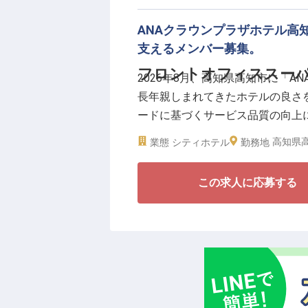
■資格取得支援制度・研修制度あ
ANAクラウンプラザホテル高
ビジネスや観光など、さまざまな
支えるメンバー募集。
酒に関する知識を活かすことがで
フロントオフィススーパ
2026年8月、高知県高知市に「
中で、ホテルバーづくりに携われ
長年親しまれてきたホテルの良さを
リブランドオープンを迎えるホテ
ードに基づくサービス品質の向上
てみませんか。
供できるホテルを目指してまいり
高知県高
業態
シティホテル
勤務地
今回募集するフロントオフィスス
この求人に応募する
え、スタッフの指導・育成やサー
お客様対応だけでなく、チームを
役割をお任せいたします。
ご経験やスキル、これまでの実績
としてご活躍いただく可能性もご
■月給25万円～＋各種手当