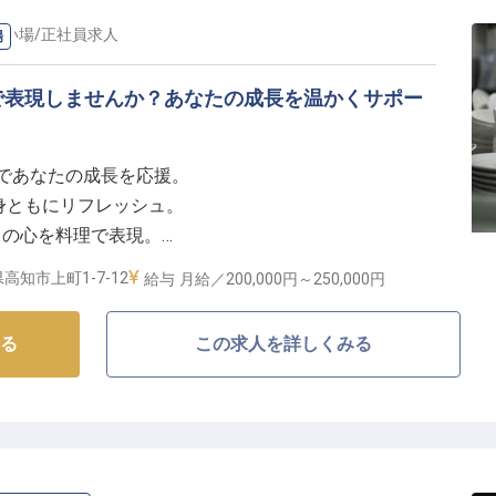
洗い場
/
正社員
求人
場
貴重な環境
で表現しませんか？あなたの成長を温かくサポー
だからこそ、これまで培ってきた経験やマネジメントス
賞与であなたの成長を応援。
。現場業務とマネジメントの両面からサービス品質の向
心身ともにリフレッシュ。
支えていただける方をお待ちしています。
しの心を料理で表現。
問で食材の魅力を探求。
高知市上町1-7-12
給与
月給／200,000円～
250,000円
共に創りませんか】
る
この求人を詳しくみる
ときをお届けするため、お料理にも真心を込めていま
ずは仕込みや盛り付けなど、できることから丁寧にお教
学ぶ意欲があれば大歓迎です。