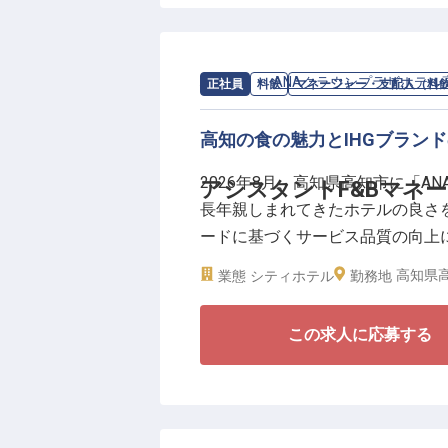
本ポジションでは、各レストラン
ペレーションの補助、後輩スタッ
■月平均残業10時間程度
求人情報：
ANAクラウンプラザホテル
正社員
料飲
マネージャー・支配人（料
■各種手当・賞与年2回あり
■資格取得支援制度などスキルア
高知の食の魅力とIHGブラン
■リブランドオープンに携われる
2026年8月、高知県高知市に「
アシスタントF&Bマネ
長年親しまれてきたホテルの良さを
これまでの調理経験を活かし、段
ードに基づくサービス品質の向上
リブランドオープンという貴重な
供できるホテルを目指してまいり
したい方をお待ちしています。
高知県高
業態
シティホテル
勤務地
今回募集するアシスタントF&B
この求人に応募する
ス運営のサポートをはじめ、スタ
現場業務とマネジメントの両面に
向上を支えるポジションです。