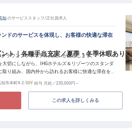
高知
の
サービススタッフ
/
正社員
求人
ランドのサービスを体現し、お客様の快適な滞在
ント｜各種手当充実／夏季・冬季休暇あり
ANAクラウンプラザホテル高知」が誕生します。
大切にしながら、IHGホテルズ＆リゾーツのスタンダ
に取り組み、国内外から訪れるお客様に快適な滞在を提
ます。
知市本町4-2-50
給与
月給／230,000円～
ロビーでのお客様対応を担うポジションです。
この求人を詳しくみる
各種お問合せへの対応などを通じて、お客様が快適に滞
あり