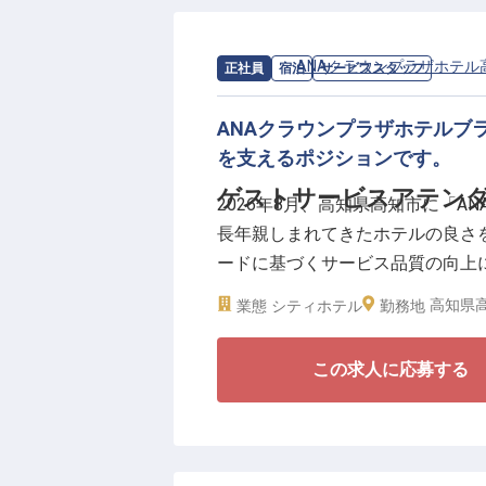
求人情報：
ANAクラウンプラザホテル
正社員
宿泊
サービススタッフ
ANAクラウンプラザホテルブ
を支えるポジションです。
ゲストサービスアテンダ
2026年8月、高知県高知市に「
長年親しまれてきたホテルの良さを
ードに基づくサービス品質の向上
供できるホテルを目指してまいり
高知県高
業態
シティホテル
勤務地
ゲストサービスアテンダントは、
この求人に応募する
ホテル館内や周辺施設のご案内、
在できる環境を支えます。
■年間休日101日、夏季・冬季休暇