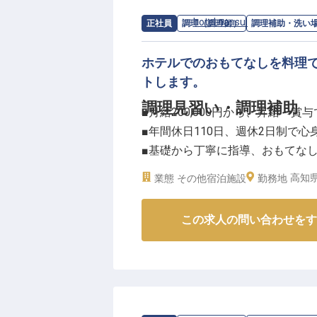
■産休・育休の取得・復帰率100％
■月給28万円～＋各種手当
求人情報：
hotel nansui
の
調理補助・
正社員
調理（調理師）
調理補助・洗い
■月平均残業10時間程度
■リブランドオープンに携われる
ホテルでのおもてなしを料理
トします。
リブランドオープンに伴う変革期
調理見習い・調理補助
■月給200,000円から、昇給・
キルを発揮できる環境があります
■年間休日110日、週休2日制で
上に取り組み、料飲部門の成長を
■基礎から丁寧に指導、おもてな
■移住支援金制度あり、生産地訪
高知県
業態
その他宿泊施設
勤務地
ーー【お客様の心に残るお料理を
この求人の問い合わせをす
当施設では、お客様に最高のひと
す。
調理見習い・調理補助として、ま
えします。
経験が浅くても、料理への情熱と