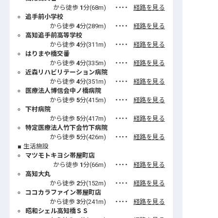
から徒歩
1
分(
68
m)
・・・・
経路を見る
追手前小学校
から徒歩
4
分(
289
m)
・・・・
経路を見る
高知追手前高等学校
から徒歩
4
分(
311
m)
・・・・
経路を見る
はりまや橋交番
から徒歩
4
分(
335
m)
・・・・
経路を見る
近森リハビリテーション病院
から徒歩
4
分(
351
m)
・・・・
経路を見る
医療法人博信会中ノ橋病院
から徒歩
5
分(
415
m)
・・・・
経路を見る
下村病院
から徒歩
5
分(
417
m)
・・・・
経路を見る
特定医療法人竹下会竹下病院
から徒歩
5
分(
426
m)
・・・・
経路を見る
生活施設
マツモトキヨシ帯屋町店
から徒歩
1
分(
66
m)
・・・・
経路を見る
高知大丸
から徒歩
2
分(
152
m)
・・・・
経路を見る
ココカラファイン帯屋町店
から徒歩
3
分(
241
m)
・・・・
経路を見る
昭和シェル高知橋ＳＳ