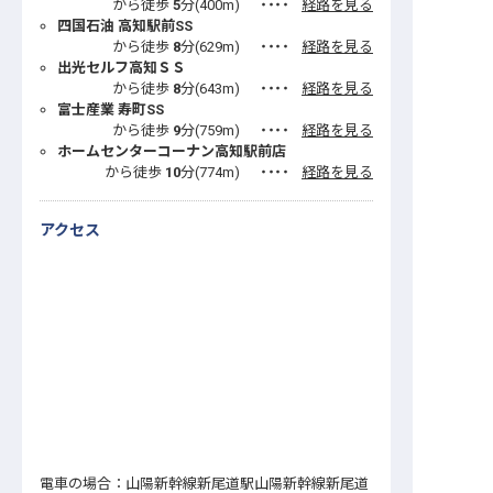
から徒歩
5
分(
400
m)
・・・・
経路を見る
四国石油 高知駅前SS
から徒歩
8
分(
629
m)
・・・・
経路を見る
出光セルフ高知ＳＳ
から徒歩
8
分(
643
m)
・・・・
経路を見る
富士産業 寿町SS
から徒歩
9
分(
759
m)
・・・・
経路を見る
ホームセンターコーナン高知駅前店
から徒歩
10
分(
774
m)
・・・・
経路を見る
アクセス
電車の場合：山陽新幹線新尾道駅山陽新幹線新尾道