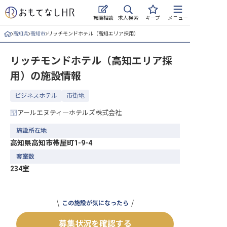
求人検索
転職相談
キープ
メニュー
高知県
高知市
リッチモンドホテル（高知エリア採用）
ログイン
リッチモンドホテル（高知エリア採
求人・施設を探す
用）
の施設情報
キープした求人
ビジネスホテル
市街地
就職・転職 合同説明会
アールエヌティ―ホテルズ株式会社
おもてなしHRについて
施設所在地
高知県高知市帯屋町1-9-4
ご利用の流れ
客室数
234室
よくある質問
ホテル・宿泊業界情報コラム
この施設が気になったら
募集状況を確認する