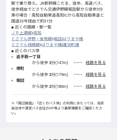
駅で乗り換え。JR新幹線こだま、徒歩、高速バス、
徒歩経由でとさでん交通伊野線堀詰駅から徒歩3分
車の場合：高知自動車道高知ICから高知自動車道と
国道33号経由で約31分
近くの路線・駅一覧
ＪＲ土讃線
高知
とさでん伊野・後免線
堀詰
はりまや橋
とさでん桟橋線
はりまや橋
蓮池町通
近くのバス停
追手筋一丁目
から徒歩
2
分(
147
m)
・・・・
経路を見る
堺町
から徒歩
2
分(
179
m)
・・・・
経路を見る
堀詰
から徒歩
2
分(
180
m)
・・・・
経路を見る
※
『周辺施設』
『近くのバス停』
の利用にあたっては、当該
自治体や運営バス会社のHP等より最新情報をご確認くださ
い。