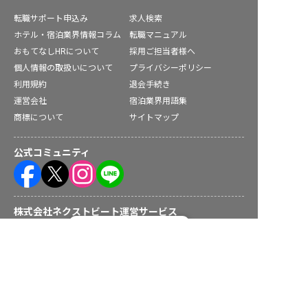
転職サポート申込み
求人検索
ホテル・宿泊業界情報コラム
転職マニュアル
おもてなしHRについて
採用ご担当者様へ
個人情報の取扱いについて
プライバシーポリシー
利用規約
退会手続き
運営会社
宿泊業界用語集
商標について
サイトマップ
公式コミュニティ
株式会社ネクストビート運営サービス
転職フルサポート実施中！
サポートに申し込む
保育業界の求職者様向けサービス
保育士バンク！ - 日本最大級。保育士・幼稚園教諭向け転職支
援サイト
保育士バンク！新卒 - 保育士・幼稚園教諭を目指す「学生向