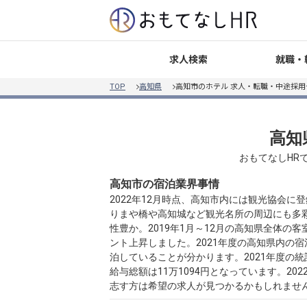
就職・
求人検索
TOP
高知県
高知市のホテル 求人・転職・中途採用
高知
おもてなしHR
高知市の宿泊業界事情
2022年12月時点、高知市内には観光協会
りまや橋や高知城など観光名所の周辺にも多
性豊か。2019年1月～12月の高知県全体の客
ント上昇しました。2021年度の高知県内の
泊していることが分かります。2021年度の
給与総額は11万1094円となっています。20
志す方は希望の求人が見つかるかもしれませ