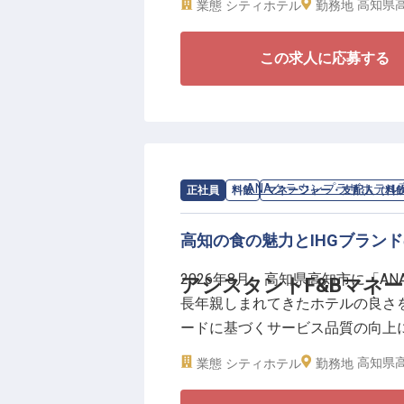
高知県高
業態
シティホテル
勤務地
今回募集するスーシェフ・デミシ
この求人に応募する
ンです。
※ご経験やスキルに応じてポジシ
本ポジションでは、各レストラン
ペレーションの補助、後輩スタッ
■月平均残業10時間程度
求人情報：
ANAクラウンプラザホテル
正社員
料飲
マネージャー・支配人（料
■各種手当・賞与年2回あり
■資格取得支援制度などスキルア
高知の食の魅力とIHGブラン
■リブランドオープンに携われる
2026年8月、高知県高知市に「
アシスタントF&Bマネ
長年親しまれてきたホテルの良さを
これまでの調理経験を活かし、段
ードに基づくサービス品質の向上
リブランドオープンという貴重な
供できるホテルを目指してまいり
したい方をお待ちしています。
高知県高
業態
シティホテル
勤務地
今回募集するアシスタントF&B