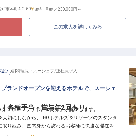
ます。
知市本町4-2-50
給与
月給／230,000円～
ロビーでのお客様対応を担うポジションです。
この求人を詳しくみる
各種お問合せへの対応などを通じて、お客様が快適に滞
あり
％
 経済的負担を軽減
高知
の
副料理長・スーシェフ
/
正社員
求人
シェフ
プをサポート
リブランドオープンを迎えるホテルで、スーシェ
な対応を心がけながら、チームで協力してサービスを提
。
う新たな環境の中で、ANAクラウンプラザホテルの新た
｜各種手当・賞与年2回あり
ANAクラウンプラザホテル高知」が誕生します。
さる方をお待ちしています。
大切にしながら、IHGホテルズ＆リゾーツのスタンダ
に取り組み、国内外から訪れるお客様に快適な滞在を提
ます。