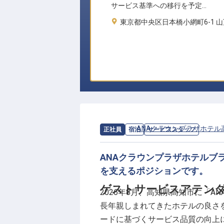
サービス基準への移行を予定…
東京都中央区日本橋小網町6-1 山
求人情報：
ANAクラウンプラザホテル
正社員
宿泊
サービススタッフ
ANAクラウンプラザホテルブ
を支えるポジションです。
ゲストサービスアテンダ
2026年8月、高知県高知市に「
長年親しまれてきたホテルの良さを
ードに基づくサービス品質の向上