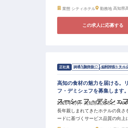
供できるホテルを目指してまいり
高知県高
業態
シティホテル
勤務地
ゲストサービスアテンダントは、
この求人に応募する
ホテル館内や周辺施設のご案内、
在できる環境を支えます。
■年間休日101日、夏季・冬季休暇
■産休・育休の取得率・復帰率100
■単身赴任時の住宅補助制度あり
求人情報：
ANAクラウンプラザホテル
正社員
調理（調理師）
副料理長・スー
■トレーニング制度でスキルアッ
高知の食材の魅力を届ける。
お客様一人ひとりに合わせた丁寧
フ・デミシェフを募集します
供していきます。リブランドに伴
スーシェフ・デミシェフ
2026年8月、高知県高知市に「
なスタートを、ともに支えてくだ
長年親しまれてきたホテルの良さを
ードに基づくサービス品質の向上
供できるホテルを目指してまいり