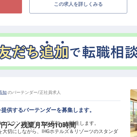
この求人を詳しくみる
ッフの指導・育成、業務改善に携わっていただきます。
携わりながら、円滑な店舗運営とサービス品質の維持・
貴重な環境
だからこそ、これまで培ってきた経験やマネジメントス
。現場業務とマネジメントの両面からサービス品質の向
高知
の
バーテンダー
/
正社員
求人
支えていただける方をお待ちしています。
を提供するバーテンダーを募集します。
ANAクラウンプラザホテル高知」が誕生します。
円〜／残業月平均10時間
大切にしながら、IHGホテルズ＆リゾーツのスタンダ