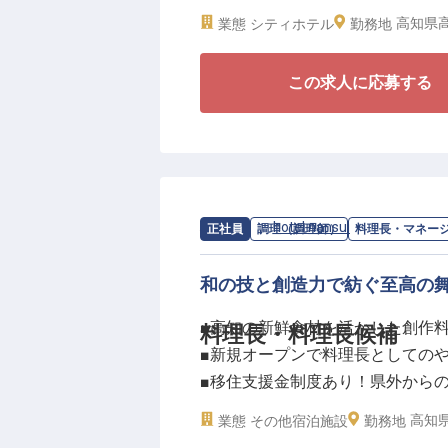
供できるホテルを目指してまいり
高知県高
業態
シティホテル
勤務地
今回募集するフロントオフィスス
この求人に応募する
え、スタッフの指導・育成やサー
お客様対応だけでなく、チームを
役割をお任せいたします。
ご経験やスキル、これまでの実績
としてご活躍いただく可能性もご
求人情報：
hotel nansui
の
料理長・マ
正社員
調理（調理師）
料理長・マネー
■月給25万円～＋各種手当
■月平均残業10時間程度
和の技と創造力で紡ぐ至高の
■産休・育休取得実績あり
■高知の新鮮食材を活かした創作
料理長・料理長候補
■研修制度・資格取得支援制度あ
■新規オープンで料理長としての
■移住支援金制度あり！県外から
ビジネスや観光、各種イベントな
■寮完備で住まい探しの心配なし
中で、状況に応じた判断力やマネ
高知県
業態
その他宿泊施設
勤務地
また、ホテルの変革期ならではの