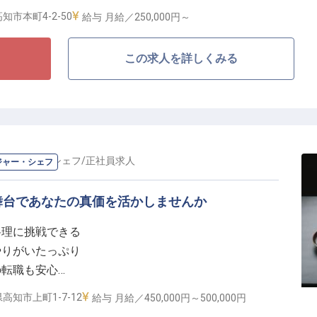
ます。
知市本町4-2-50
給与
月給／250,000円～
ーパーバイザーは、フロント業務全般の運営管理に加
この求人を詳しくみる
ビス品質の向上を担うポジションです。
まとめながらスムーズなオペレーションを支える重要な
に応じて、アシスタントフロントオフィスマネージャー
ざいます。
ネージャー・シェフ
/
正社員
求人
ジャー・シェフ
舞台であなたの真価を活かしませんか
料理に挑戦できる
り
やりがいたっぷり
の転職も安心
ど、さまざまな目的でご利用されるお客様をお迎えする
ジメントスキルを身につけることができます。
高知市上町1-7-12
給与
月給／450,000円～
500,000円
環境で、新たな運営体制やサービスづくりに携われるこ