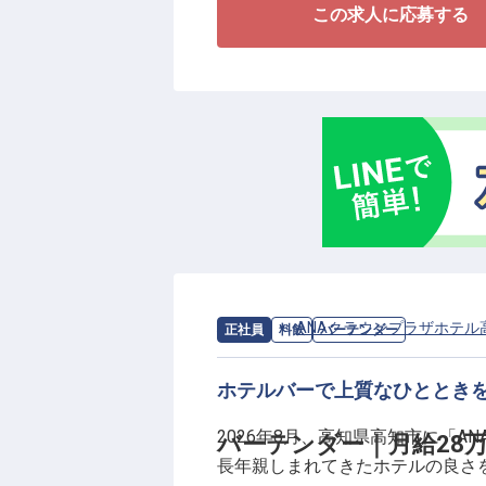
この求人に応募する
ス運営のサポートをはじめ、スタ
現場業務とマネジメントの両面に
向上を支えるポジションです。
■産休・育休の取得・復帰率100％
■月給28万円～＋各種手当
■月平均残業10時間程度
■リブランドオープンに携われる
リブランドオープンに伴う変革期
キルを発揮できる環境があります
求人情報：
ANAクラウンプラザホテル
正社員
料飲
バーテンダー
上に取り組み、料飲部門の成長を
ホテルバーで上質なひととき
2026年8月、高知県高知市に「
バーテンダー｜月給28万
長年親しまれてきたホテルの良さを