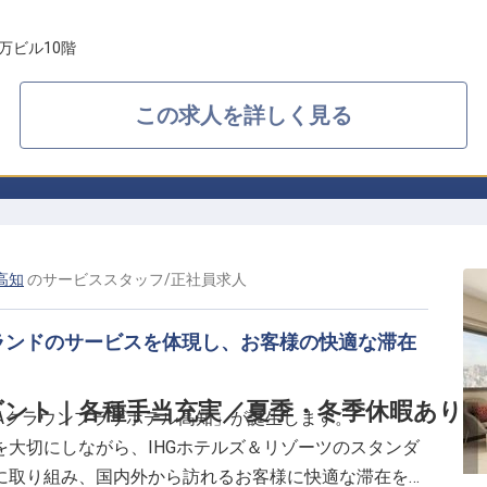
万ビル10階
この求人を詳しく見る
高知
の
サービススタッフ
/
正社員
求人
ランドのサービスを体現し、お客様の快適な滞在
ント｜各種手当充実／夏季・冬季休暇あり
ANAクラウンプラザホテル高知」が誕生します。
大切にしながら、IHGホテルズ＆リゾーツのスタンダ
に取り組み、国内外から訪れるお客様に快適な滞在を提