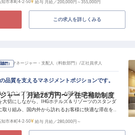
知市本町4-2-50
給与
月給／200,000円～
355,000円
ェフは、ホテルレストランの調理部門を支えるポジショ
この求人を詳しくみる
ョンを決定いたします。
において、仕込み・調理業務全般に加え、食材管理やオ
フの指導・育成にも携わっていただきます。
高知
の
マネージャー・支配人（料飲部門）
/
正社員
求人
飲部門）
ップ支援あり
ドの品質を支えるマネジメントポジションです。
貴重な環境
ANAクラウンプラザホテル高知」が誕生します。
ージャー｜月給28万円〜／住宅補助制度
大切にしながら、IHGホテルズ＆リゾーツのスタンダ
階的にマネジメントにも関わることができます。
に取り組み、国内外から訪れるお客様に快適な滞在を提
タイミングに携わりながら、調理部門の中核として活躍
ます。
知市本町4-2-50
給与
月給／280,000円～
マネージャーは、ホテル内のレストランにおいて、サービ