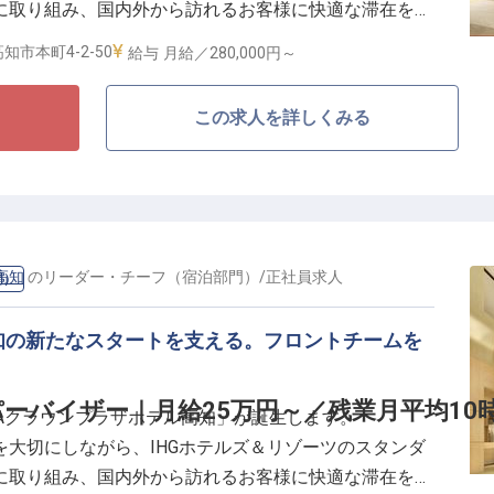
に取り組み、国内外から訪れるお客様に快適な滞在を提
ます。
知市本町4-2-50
給与
月給／280,000円～
提供やバーカウンターでのお客様対応をはじめ、在庫管
この求人を詳しくみる
だきます。お客様が一日の終わりにゆったりとした時間
ビスを提供するポジションです。
時間程度
高知
の
リーダー・チーフ（宿泊部門）
/
正社員
求人
門）
り
知の新たなスタートを支える。フロントチームを
目的で訪れるお客様をお迎えする中で、接客スキルやお
きます。また、リブランドオープンに伴う新しい環境の
ーバイザー｜月給25万円～／残業月平均10
ANAクラウンプラザホテル高知」が誕生します。
ることも魅力の一つです。
大切にしながら、IHGホテルズ＆リゾーツのスタンダ
ルバーで、お客様に心地よい時間と特別な体験を提供し
に取り組み、国内外から訪れるお客様に快適な滞在を提