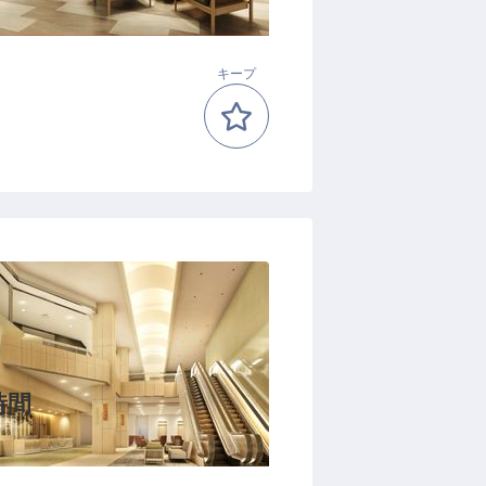
キープ
時間