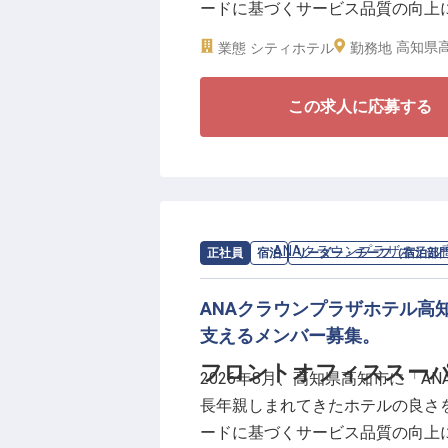
ードに基づくサービス品質の向上
供できるホテルを目指してまいり
高知県高
業態
シティホテル
勤務地
バーでは、カクテルやワインのご
この求人に応募する
理など幅広い業務を担当していた
を過ごせるよう、落ち着いたサー
■月給28万円スタート
■表彰制度・賞与あり
■年間休日101日、月平均残業10
求人情報：
ANAクラウンプラザホテル
正社員
宿泊
リーダー・チーフ（宿泊部
■資格取得支援制度・研修制度あ
ANAクラウンプラザホテル高
ビジネスや観光など、さまざまな
支えるメンバー募集。
酒に関する知識を活かすことがで
フロントオフィススーパ
2026年8月、高知県高知市に「
中で、ホテルバーづくりに携われ
長年親しまれてきたホテルの良さを
リブランドオープンを迎えるホテ
ードに基づくサービス品質の向上
てみませんか。