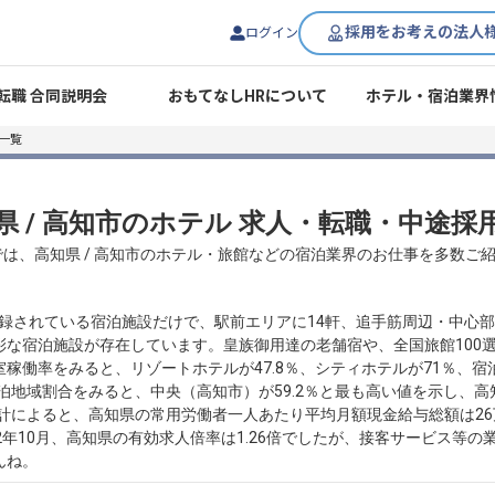
採用をお考えの法人
ログイン
転職 合同説明会
おもてなしHRについて
ホテル・宿泊業界
一覧
県 / 高知市のホテル 求人・転職・中途採
では、高知県 / 高知市のホテル・旅館などの宿泊業界のお仕事を多数ご
に登録されている宿泊施設だけで、駅前エリアに14軒、追手筋周辺・中心
彩な宿泊施設が存在しています。皇族御用達の老舗宿や、全国旅館100
室稼働率をみると、リゾートホテルが47.8％、シティホテルが71％、宿泊
宿泊地域割合をみると、中央（高知市）が59.2％と最も高い値を示し、
統計によると、高知県の常用労働者一人あたり平均月額現金給与総額は26
22年10月、高知県の有効求人倍率は1.26倍でしたが、接客サービス等の
んね。