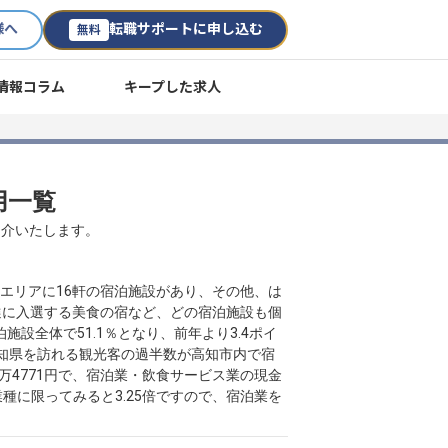
様へ
転職サポートに申し込む
無料
情報コラム
キープした求人
用一覧
紹介いたします。
部エリアに16軒の宿泊施設があり、その他、は
選に入選する美食の宿など、どの宿泊施設も個
施設全体で51.1％となり、前年より3.4ポイ
高知県を訪れる観光客の過半数が高知市内で宿
万4771円で、宿泊業・飲食サービス業の現金
業種に限ってみると3.25倍ですので、宿泊業を