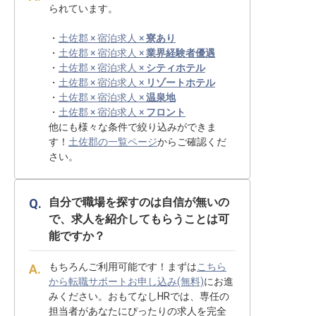
られています。
・
土佐郡 × 宿泊求人 ×
寮あり
・
土佐郡 × 宿泊求人 ×
業界経験者優遇
・
土佐郡 × 宿泊求人 ×
シティホテル
・
土佐郡 × 宿泊求人 ×
リゾートホテル
・
土佐郡 × 宿泊求人 ×
温泉地
・
土佐郡 × 宿泊求人 ×
フロント
他にも様々な条件で絞り込みができま
す！
土佐郡の一覧ページ
からご確認くだ
さい。
自分で職場を探すのは自信が無いの
で、求人を紹介してもらうことは可
能ですか？
もちろんご利用可能です！まずは
こちら
から転職サポートお申し込み(無料)
にお進
みください。おもてなしHRでは、専任の
担当者があなたにぴったりの求人を完全