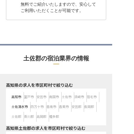
無料でご紹介いたしますので、安心して
ご利用いただくことが可能です。
土佐郡の宿泊業界の情報
高知県の求人を市区町村で絞り込む
高知市
室戸市
安芸市
南国市
土佐市
須崎市
宿毛市
土佐清水市
四万十市
香南市
香美市
安芸郡
長岡郡
土佐郡
吾川郡
高岡郡
幡多郡
高知県土佐郡の求人を市区町村で絞り込む