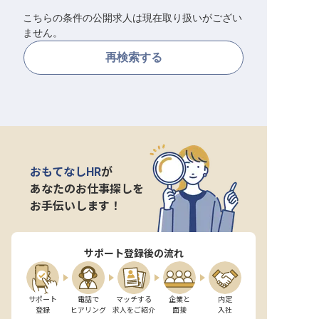
こちらの条件の公開求人は現在取り扱いがござい
転職サポートに申し込む
無料
ません。
再検索する
採用をお考えの企業様へ
おもてなしHR
が
あなたのお仕事探しを
お手伝いします！
サポート登録後の流れ
サポート

電話で

マッチする

企業と

内定

登録
ヒアリング
求人をご紹介
面接
入社