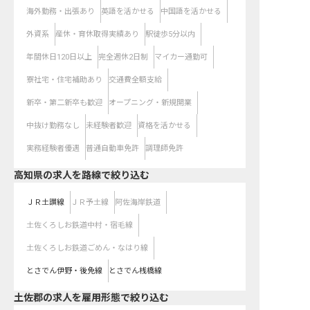
海外勤務・出張あり
英語を活かせる
中国語を活かせる
外資系
産休・育休取得実績あり
駅徒歩5分以内
年間休日120日以上
完全週休2日制
マイカー通勤可
寮社宅・住宅補助あり
交通費全額支給
新卒・第二新卒も歓迎
オープニング・新規開業
中抜け勤務なし
未経験者歓迎
資格を活かせる
実務経験者優遇
普通自動車免許
調理師免許
高知県
の求人を路線で絞り込む
ＪＲ土讃線
ＪＲ予土線
阿佐海岸鉄道
土佐くろしお鉄道中村・宿毛線
土佐くろしお鉄道ごめん・なはり線
とさでん伊野・後免線
とさでん桟橋線
土佐郡の求人を雇用形態で絞り込む