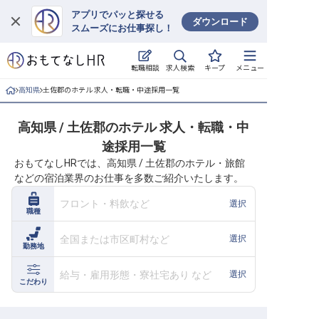
アプリでパッと探せる
ダウンロード
スムーズにお仕事探し！
ログイン
求人検索
転職相談
キープ
メニュー
求人・施設を探す
高知県
土佐郡のホテル 求人・転職・中途採用一覧
キープした求人
高知県 / 土佐郡のホテル 求人・転職・中
途採用一覧
就職・転職 合同説明会
おもてなしHRでは、高知県 / 土佐郡のホテル・旅館
などの宿泊業界のお仕事を多数ご紹介いたします。
おもてなしHRについて
フロント・料飲など
選択
職種
ご利用の流れ
全国または市区町村など
選択
勤務地
よくある質問
給与・雇用形態・寮社宅あり など
選択
ホテル・宿泊業界情報コラム
こだわり