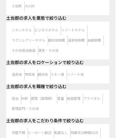
土佐町
大川村
土佐郡の求人を業態で絞り込む
シティホテル
ビジネスホテル
リゾートホテル
ラグジュアリーホテル
観光地旅館
温泉地旅館
高級旅館
その他宿泊施設
運営・その他
土佐郡の求人をロケーションで絞り込む
温泉地
市街地
観光地
スキー場
リゾート地
土佐郡の求人を職種で絞り込む
宿泊
料飲
調理（調理師）
客室
施設管理
ブライダル
管理部門・その他
土佐郡の求人をこだわり条件で絞り込む
学歴不問
U・Iターン歓迎
転勤なし
残業月20時間以内