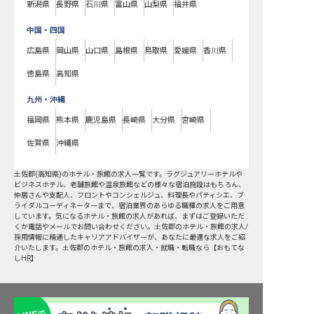
新潟県
長野県
石川県
富山県
山梨県
福井県
中国・四国
広島県
岡山県
山口県
島根県
鳥取県
愛媛県
香川県
徳島県
高知県
九州・沖縄
福岡県
熊本県
鹿児島県
長崎県
大分県
宮崎県
佐賀県
沖縄県
土佐郡
(
高知県
)のホテル・旅館の求人一覧です。ラグジュアリーホテルや
ビジネスホテル、老舗旅館や温泉旅館などの様々な宿泊施設はもちろん、
仲居さんや支配人、フロントやコンシェルジュ、料理長やパティシエ、ブ
ライダルコーディネーターまで、宿泊業界のあらゆる職種の求人をご用意
しています。気になるホテル・旅館の求人があれば、まずはご登録いただ
くか電話やメールでお問い合わせください。土佐郡のホテル・旅館の求人/
採用情報に精通したキャリアアドバイザーが、あなたに最適な求人をご紹
介いたします。土佐郡のホテル・旅館の求人・就職・転職なら【おもてな
しHR】