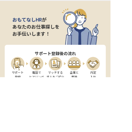
おもてなしHR
が
あなたのお仕事探しを
お手伝いします！
サポート登録後の流れ
サポート

電話で

マッチする

企業と

内定

登録
ヒアリング
求人をご紹介
面接
入社
宿泊業界専任のキャリアアドバイザーがあなたの転
職活動を徹底サポート!
納得できる転職先をご提案いたします。
サポートに申込む
無料