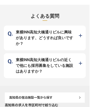
上に取り組み、国内外から訪れるお
上に取り組み、国内外から訪れるお
上に取り組み、国内外か
客様に快適な滞在を提供できるホテ
客様に快適な滞在を提供できるホテ
客様に快適な滞在を提供
ルを目指してまいります。 バーで
ルを目指してまいります。 ゲスト
ルを目指してまいります。 今回
は、カクテルやワインのご提供やバ
サービスアテンダントは、ロビーで
集するスーシェフ・デミ
ーカウンターでのお客様対応をはじ
のお客様対応を担うポジションで
ホテルレストランの調理
よくある質問
め、在庫管理など幅広い業務を担当
す。 ホテル館内や周辺施設のご案
るポジションです。 ※ご
していただきます。お客様が一日の
内、各種お問合せへの対応などを通
ルに応じてポジションを
終わりにゆったりとした時間を過ご
じて、お客様が快適に滞在できる環
ます。 本ポジションでは
せるよう、落ち着いたサービスを提
境を支えます。 ■年間休日101日、
トランにおいて、仕込み
供するポジションです。 ■月給28万
夏季・冬季休暇あり ■産休・育休の
全般に加え、食材管理や
円スタート ■表彰制度・賞与あり ■
取得率・復帰率100％ ■単身赴任時
ョンの補助、後輩スタッ
東横INN高知大橋通りビルに興味
年間休日101日、月平均残業10時間
の住宅補助制度あり 経済的負担を
育成にも携わっていただき
程度 ■資格取得支援制度・研修制度
軽減 ■トレーニング制度でスキルア
月平均残業10時間程度 ■
があります、どうすれば良いです
あり ビジネスや観光など、さまざ
ップをサポート お客様一人ひとり
賞与年2回あり ■資格取
まな目的で訪れるお客様をお迎えす
に合わせた丁寧な対応を心がけなが
などスキルアップ支援あり
か？
る中で、接客スキルやお酒に関する
ら、チームで協力してサービスを提
ンドオープンに携われる
知識を活かすことができます。ま
供していきます。リブランドに伴う
これまでの調理経験を活
た、リブランドオープンに伴う新し
新たな環境の中で、ANAクラウン
的にマネジメントにも関
い環境の中で、ホテルバーづくりに
プラザホテルの新たなスタートを、
できます。 リブランドオ
携われることも魅力の一つです。
ともに支えてくださる方をお待ちし
いう貴重なタイミングに
リブランドオープンを迎えるホテル
ています。
ら、調理部門の中核とし
東横INN高知大橋通りビルの近く
バーで、お客様に心地よい時間と特
い方をお待ちしています
別な体験を提供してみませんか。
で他にも採用募集をしている施設
はありますか？
高知県
の宿泊施設一覧から探す
高知県の求人を市区町村で絞り込む