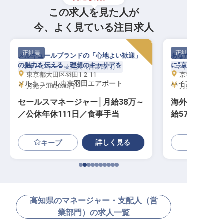
この求人を見た人が
今、よく見ている注目求人
正社員
正社員
メルキュールブランドの「心地よい歓迎」
あなたの企画力と
の魅力を伝える、理想のキャリアを
に“京都のハイア
マネージャー・支配人（営業部門）
マネージャー・支
東京都大田区羽田1-2-11
京都府京都市東山
メルキュール東京羽田エアポート
ハイアットリー
月給／380,000円～
月給／380,00
セールスマネージャー│月給38万～
海外セールス
／公休年休111日／食事手当
給57.5万円
詳しく見る
キープ
高知県のマネージャー・支配人（営
業部門）の求人一覧