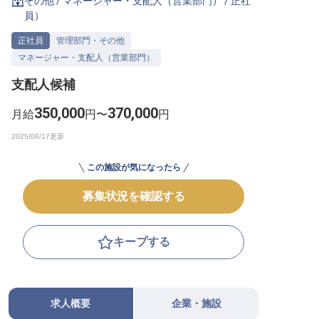
その他
/
マネージャー・支配人（営業部門）
/
正社
員
）
転職サポートに申し込む
無料
正社員
管理部門・その他
マネージャー・支配人（営業部門）
採用をお考えの企業様へ
支配人候補
350,000
370,000
月給
円〜
円
この施設が気になったら
募集状況を確認する
キープする
求人概要
企業・施設