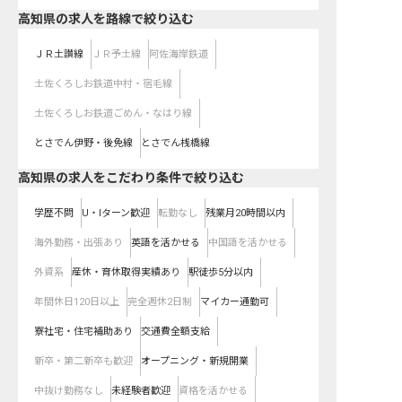
高知県
の求人を路線で絞り込む
ＪＲ土讃線
ＪＲ予土線
阿佐海岸鉄道
土佐くろしお鉄道中村・宿毛線
土佐くろしお鉄道ごめん・なはり線
とさでん伊野・後免線
とさでん桟橋線
高知県の求人をこだわり条件で絞り込む
学歴不問
U・Iターン歓迎
転勤なし
残業月20時間以内
海外勤務・出張あり
英語を活かせる
中国語を活かせる
外資系
産休・育休取得実績あり
駅徒歩5分以内
年間休日120日以上
完全週休2日制
マイカー通勤可
寮社宅・住宅補助あり
交通費全額支給
新卒・第二新卒も歓迎
オープニング・新規開業
中抜け勤務なし
未経験者歓迎
資格を活かせる