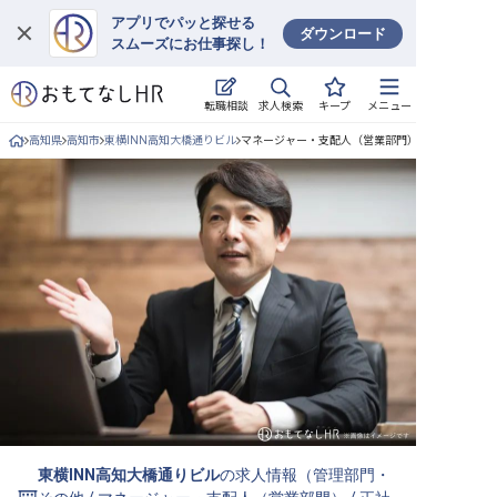
アプリでパッと探せる
ダウンロード
スムーズにお仕事探し！
ログイン
求人検索
転職相談
キープ
メニュー
求人・施設を探す
高知県
高知市
東横INN高知大橋通りビル
マネージャー・支配人（営業部門）/正社員の求人
キープした求人
就職・転職 合同説明会
おもてなしHRについて
ご利用の流れ
よくある質問
ホテル・宿泊業界情報コラム
東横INN高知大橋通りビル
の求人情報（
管理部門・