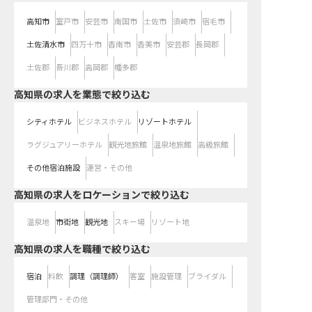
高知市
室戸市
安芸市
南国市
土佐市
須崎市
宿毛市
土佐清水市
四万十市
香南市
香美市
安芸郡
長岡郡
土佐郡
吾川郡
高岡郡
幡多郡
高知県の求人を業態で絞り込む
シティホテル
ビジネスホテル
リゾートホテル
ラグジュアリーホテル
観光地旅館
温泉地旅館
高級旅館
その他宿泊施設
運営・その他
高知県の求人をロケーションで絞り込む
温泉地
市街地
観光地
スキー場
リゾート地
高知県の求人を職種で絞り込む
宿泊
料飲
調理（調理師）
客室
施設管理
ブライダル
管理部門・その他