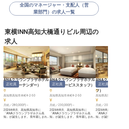
全国のマネージャー・支配人（営
業部門）の求人一覧
東横INN高知大橋通りビル周辺の
求人
ANAクラウンプラザホテル
ANAクラウンプラザホテル
ANAクラウンプラ
正社員
正社員
正社員
高知
（
バーテンダー
）
高知
（
サービススタッフ
）
高知
（
副料理長・
フ
）
高知県高知市本町4-2-50
高知県高知市本町4-2-50
高知県高知市本町4-2-50
月給／280,000円～
月給／230,000円～
月給／200,000円～
2026年8月、高知県高知市に
2026年8月、高知県高知市に
2026年8月、高知県高知
「ANAクラウンプラザホテル高
「ANAクラウンプラザホテル高
「ANAクラウンプラザホ
知」が誕生します。 長年親しまれ
知」が誕生します。 長年親しまれ
知」が誕生します。 長年
てきたホテルの良さを大切にしなが
てきたホテルの良さを大切にしなが
てきたホテルの良さを大
ら、IHGホテルズ＆リゾーツのスタ
ら、IHGホテルズ＆リゾーツのスタ
ら、IHGホテルズ＆リゾ
ンダードに基づくサービス品質の向
ンダードに基づくサービス品質の向
ンダードに基づくサービ