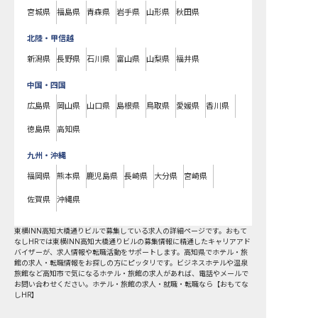
宮城県
福島県
青森県
岩手県
山形県
秋田県
北陸・甲信越
新潟県
長野県
石川県
富山県
山梨県
福井県
中国・四国
広島県
岡山県
山口県
島根県
鳥取県
愛媛県
香川県
徳島県
高知県
九州・沖縄
福岡県
熊本県
鹿児島県
長崎県
大分県
宮崎県
佐賀県
沖縄県
東横INN高知大橋通りビルで募集している求人の詳細ページです。おもて
なしHRでは東横INN高知大橋通りビルの募集情報に精通したキャリアアド
バイザーが、求人情報や転職活動をサポートします。高知県でホテル・旅
館の求人・転職情報をお探しの方にピッタリです。ビジネスホテルや温泉
旅館など
高知市
で気になるホテル・旅館の求人があれば、電話やメールで
お問い合わせください。ホテル・旅館の求人・就職・転職なら【おもてな
しHR】