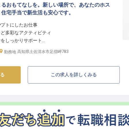
しい挑戦ができる環境です。移住支援制度も充実してお
まるおもてなしを。新しい場所で、あなたのホス
サポート。新しいホテルだからこそ、あなたのアイデア
。住宅手当で新生活も安心です。
が整っています。
セプトにしたお仕事
フ
など多彩なアクティビティ
活をしっかりサポート
きるホスピタリティを歓迎
高知県土佐清水市足摺岬783
勤務地
造するおもてなし】
ぶ」ことを大切にしています。トゥクトゥクでの観光案
る
この求人を詳しくみる
ング、釣りなどのレジャーに同行し、お客様の旅がより
し、心に残る特別な時間を提供することが、私たちのお
いホスピタリティで、お客様に「来てよかった」と感じ
りませんか。
やすい環境とキャリア】