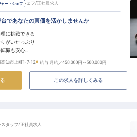
ネージャー・シェフ
/
正社員
求人
ジャー・シェフ
くりと業務に取り組めます。
舞台であなたの真価を活かしませんか
かな職場環境】
料理に挑戦できる
境づくりに力を入れています。先輩スタッフが丁寧に指
やりがいたっぷり
スで成長できます。
の転職も安心
とで、旅館業のプロフェッショナルとしてのスキルアッ
Kで、地元の方も通いやすい環境。
高知市上町1-7-12
給与
月給／450,000円～
500,000円
場で、地域の魅力を伝える一員として、やりがいのある
しい食の物語を紡ぐ】
「おもてなしの心」をぜひ当館でお待ちしています。
る
この求人を詳しくみる
プンのホテル「hotel nansui」。土佐の海と山の幸を
様に特別な食体験をお届けします。地元生産者との繋が
いを通じて、料理人としての感性も磨けます。★生産地
られます。
たなキャリアステージへ】
ースタッフ
/
正社員
求人
から仕入れ、スタッフ教育まで幅広くお任せします。こ