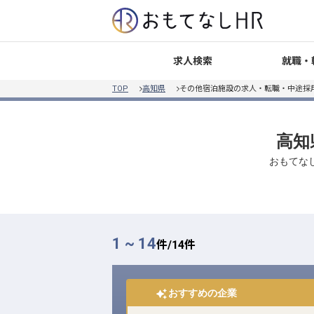
就職・
求人検索
TOP
高知県
その他宿泊施設の求人・転職・中途採
高知
おもてな
1 ~ 14
件/
14
件
おすすめの企業