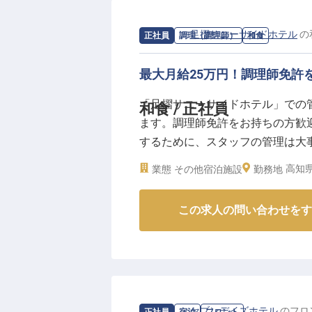
求人情報：
足摺サニーサイドホテル
の
正社員
調理（調理師）
和食
最大月給25万円！調理師免許
「足摺サニーサイドホテル」での
和食 / 正社員
ます。調理師免許をお持ちの方歓
するために、スタッフの管理は大
の幸を使った郷土料理、高知のブ
高知県
業態
その他宿泊施設
勤務地
会席メニューをご提供しています
求人は2021年5月7日の情報です
この求人の問い合わせをす
求人情報：
セブンデイズホテル
の
フロ