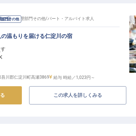
葉の宿
の
調理部門その他
/
パート・アルバイト
求人
理部門その他
人の温もりを届ける仁淀川の宿
ます
客
K
吾川郡仁淀川町高瀬3869
給与
時給／1,023円～
てなしの舞台へ】
る
この求人を詳しくみる
られる仁淀川のほとりに佇む「秋葉の宿」。
かした料理と心のこもったサービスで、お客様に癒しの
庭料理の経験を活かして、簡単な調理補助からスタート
すので、お客様との温かい交流を通じて、おもてなしの