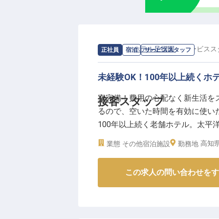
月給220,000円からスタート
ます。お客様に喜んでいただくこ
好きな方を歓迎いたします。
住宅手当制度もございますので、
求人情報：
ホテル足摺園
の
サービスス
正社員
宿泊
サービススタッフ
トできる環境です。お客様とのコ
なしのスキルを磨き、キャリアア
未経験OK！100年以上続く
※2026年03月06日時点の情報です
寮完備！費用の心配なく新生活を
接客スタッフ
るので、空いた時間を有効に使い
100年以上続く老舗ホテル。太平
歴・経験は問いません。ゼロから
高知県
業態
その他宿泊施設
勤務地
身に付けられます。あたたかい接
2022年1月13日時点の情報です
この求人の問い合わせをす