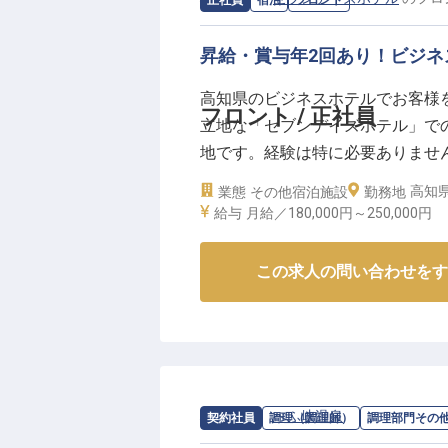
正社員
宿泊
フロント
昇給・賞与年2回あり！ビジネ
高知県のビジネスホテルでお客様
フロント / 正社員
立地な「セブンデイズホテル」で
地です。経験は特に必要ありませ
ら仕事を考えて動ける方」にはピ
高知県
業態
その他宿泊施設
勤務地
分の頑張りをきちんと評価してもら
給与
月給／180,000円～
250,000円
8月23日時点での情報です
この求人の問い合わせをす
求人情報：
べふ峡温泉
の
調理部門その
契約社員
調理（調理師）
調理部門その