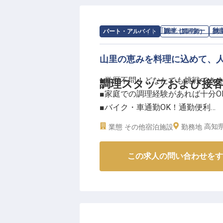
求人情報：
仁淀川町観光センター 秋
パート・アルバイト
調理（調理師）
調
山里の恵みを料理に込めて、
■学歴不問！どなたでも挑戦でき
調理スタッフおよび接
■家庭での調理経験があれば十分O
■バイク・車通勤OK！通勤便利
■屋内禁煙で快適な職場環境
高知県
業態
その他宿泊施設
勤務地
ーー【清流が育む、心温まるおも
この求人の問い合わせをす
高知県の宝石「仁淀ブルー」で知
当館では、地元の豊かな食材を活
ひとときをお届けしています。家
可能♪
ホールでの接客も担当いただきま