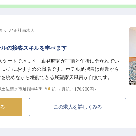
し、年2回の昇給と賞与であなたの頑張りをしっかりと評価し
とを自身の喜びにできる方、新しいことに挑戦するのが
遠方からのご応募や新生活を始める方も安心してスター
タッフ
/
正社員
求人
ミュニケーションを楽しみながら、あなたらしいおもて
ップを目指せる場所です。
ホテルの接客スキルを学べます
スタートできます。勤務時間が午前と午後に分かれてい
たい方におすすめの職場です。ホテル足摺園は創業から
洋を眺めながら堪能できる展望露天風呂が自慢です。学
スタートして、老舗ならではの一流の接客術とマナーを
土佐清水市足摺岬478−5
給与
月給／170,800円～
客でお客様に笑顔をお届けしませんか？※この求人は
る
この求人を詳しくみる