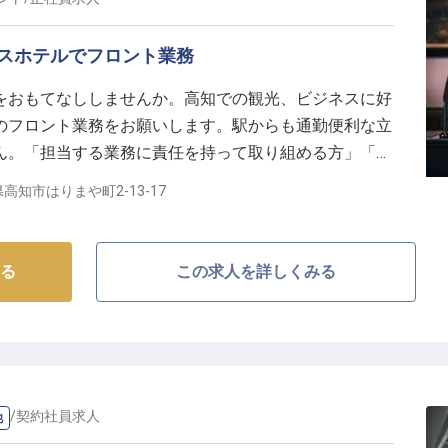
スホテルでフロント業務
をおもてなししませんか。高知での観光、ビジネスに好
のフロント業務をお願いします。駅からも通勤便利な立
ん。「担当する業務に責任を持って取り組める方」「自
ッタリのお仕事です。昇給や賞与が年2回あるので、自
高知市はりまや町2-13-17
える環境で働くことができます。※この求人は2021年
る
この求人を詳しくみる
他
/
契約社員
求人
他