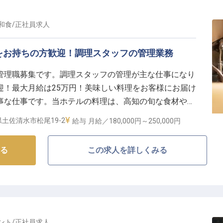
和食
/
正社員
求人
をお持ちの方歓迎！調理スタッフの管理業務
管理職募集です。調理スタッフの管理が主な仕事になり
迎！最大月給は25万円！美味しい料理をお客様にお届け
事な仕事です。当ホテルの料理は、高知の旬な食材や海
ランド牛である土佐黒毛牛や土佐はちきん地鶏を使った
土佐清水市松尾19-2
給与
月給／180,000円～
250,000円
。料理長の下について技術を磨くチャンスです。※この
る
この求人を詳しくみる
ント
/
正社員
求人