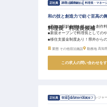
心を育んでいただけます。
求人情報：
hotel nansui
の
料理長・マ
正社員
調理（調理師）
料理長・マネー
外出業務はないので、館内でじっ
和の技と創造力で紡ぐ至高の
ーー【チームで支え合う、あたた
■高知の新鮮食材を活かした創作
料理長・料理長候補
未経験からでも安心して働ける環
■新規オープンで料理長としての
導しますので、焦らず自分のペー
■移住支援金制度あり！県外から
調理と接客、両方の経験を積むこ
■寮完備で住まい探しの心配なし
プが可能です。バイク・車通勤O
高知県
業態
その他宿泊施設
勤務地
仁淀川の美しい自然に囲まれた職
ーー【土佐の恵みを活かした、新
毎日を過ごしませんか？あなたの
この求人の問い合わせをす
高知駅から程近い、2024年新規オー
※2025年07月30日時点の情報です
存分に活かした創作料理で、お客
りを大切にし、旬の食材との出会
訪問もあり、食材への理解を深め
ーー【あなたの経験を活かし、新
求人情報：
TheMana Village
の
レジャ
正社員
宿泊
レジャースタッフ
料理長候補として、メニュー開発