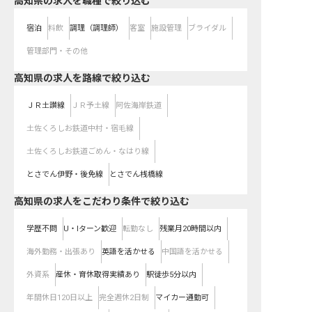
高知県の求人を職種で絞り込む
宿泊
料飲
調理（調理師）
客室
施設管理
ブライダル
管理部門・その他
高知県
の求人を路線で絞り込む
ＪＲ土讃線
ＪＲ予土線
阿佐海岸鉄道
土佐くろしお鉄道中村・宿毛線
土佐くろしお鉄道ごめん・なはり線
とさでん伊野・後免線
とさでん桟橋線
高知県の求人をこだわり条件で絞り込む
学歴不問
U・Iターン歓迎
転勤なし
残業月20時間以内
海外勤務・出張あり
英語を活かせる
中国語を活かせる
外資系
産休・育休取得実績あり
駅徒歩5分以内
年間休日120日以上
完全週休2日制
マイカー通勤可