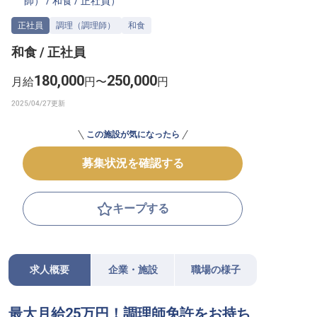
師）
/
和食
/
正社員
）
転職サポートに申し込む
無料
正社員
調理（調理師）
和食
和食 / 正社員
採用をお考えの企業様へ
180,000
250,000
月給
円〜
円
この施設が気になったら
募集状況を確認する
キープする
求人概要
企業・施設
職場の様子
最大月給25万円！調理師免許をお持ち