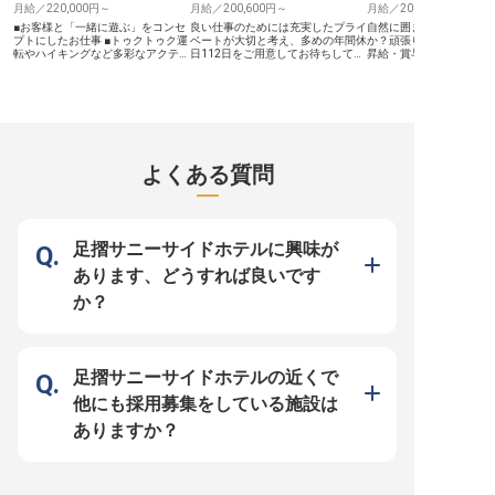
月給／220,000円～
月給／200,600円～
月給／200,600円～
■お客様と「一緒に遊ぶ」をコンセ
良い仕事のためには充実したプライ
自然に囲まれた環境で働
プトにしたお仕事 ■トゥクトゥク運
ベートが大切と考え、多めの年間休
か？頑張りがしっかり評
転やハイキングなど多彩なアクティ
日112日をご用意してお待ちしてい
昇給・賞与あり！年間休
ビティ ■住宅手当制度があり、新し
ます。昇給・賞与にはあなたの努力
112日！仕事もプライベ
い生活をしっかりサポート ■お客様
をしっかり反映します。あなたには
できる環境をご用意しま
の喜びを自身の喜びにできるホスピ
和食・フレンチ調理スタッフをお任
テルメは、リトリートを
タリティを歓迎 ーー【お客様の心
せ。太平洋を見渡す眺望が魅力の
リゾートホテルです。客
に残る体験を創造するおもてなし】
「足摺テルメ」は全25室。グラン
る海と空の絶景や、館内
当施設では、お客様と「一緒に遊
ピング施設も備えたリゾートホテル
な場所に配置された「自
ぶ」ことを大切にしています。トゥ
です。非日常のリトリートを体験で
り」を感じられるオブジ
クトゥクでの観光案内や、美しい自
きるホテルで、体の中から癒やしを
の癒やしを提供していま
よくある質問
然の中でのハイキング、釣りなどの
感じられる優しいお料理を提供して
な時間が流れるホテルの
レジャーに同行し、お客様の旅がよ
ください。※この求人は2023年2月
せんか？※この求人は202
り一層輝くようお手伝いします。
9日時点の情報です
日時点の情報です
お客様一人ひとりの笑顔を引き出
し、心に残る特別な時間を提供する
ことが、私たちのおもてなしの心で
足摺サニーサイドホテルに興味が
す。あなたの温かいホスピタリティ
で、お客様に「来てよかった」と感
あります、どうすれば良いです
じていただけるサービスを一緒に創
りませんか。 ーー【新しい挑戦を
か？
応援する働きやすい環境とキャリ
ア】 月給220,000円からスタート
し、年2回の昇給と賞与であなたの
頑張りをしっかりと評価します。お
客様に喜んでいただくことを自身の
喜びにできる方、新しいことに挑戦
足摺サニーサイドホテルの近くで
するのが好きな方を歓迎いたしま
す。 住宅手当制度もございますの
他にも採用募集をしている施設は
で、遠方からのご応募や新生活を始
める方も安心してスタートできる環
ありますか？
境です。お客様とのコミュニケーシ
ョンを楽しみながら、あなたらしい
おもてなしのスキルを磨き、キャリ
アアップを目指せる場所です。
※2026年03月06日時点の情報です