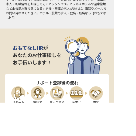
求人・転職情報をお探しの方にピッタリです。ビジネスホテルや温泉旅館
など
土佐清水市
で気になるホテル・旅館の求人があれば、電話やメールで
お問い合わせください。ホテル・旅館の求人・就職・転職なら【おもてな
しHR】
おもてなしHR
が
あなたのお仕事探しを
お手伝いします！
サポート登録後の流れ
サポート

電話で

マッチする

企業と

内定

登録
ヒアリング
求人をご紹介
面接
入社
宿泊業界専任のキャリアアドバイザーがあなたの転
職活動を徹底サポート!
納得できる転職先をご提案いたします。