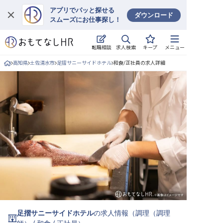
アプリでパッと探せる
ダウンロード
スムーズにお仕事探し！
ログイン
求人検索
転職相談
キープ
メニュー
求人・施設を探す
高知県
土佐清水市
足摺サニーサイドホテル
和食/正社員の求人詳細
キープした求人
就職・転職 合同説明会
おもてなしHRについて
ご利用の流れ
よくある質問
ホテル・宿泊業界情報コラム
足摺サニーサイドホテル
の求人情報（
調理（調理