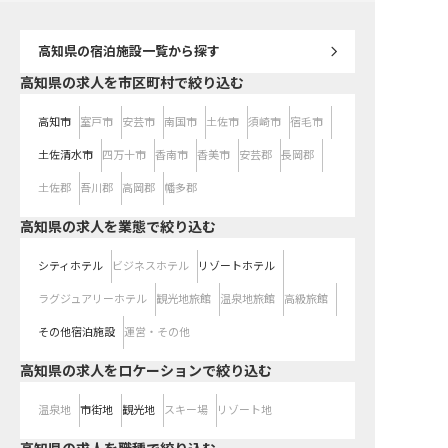
高知県
の宿泊施設一覧から探す
高知県の求人を市区町村で絞り込む
高知市
室戸市
安芸市
南国市
土佐市
須崎市
宿毛市
土佐清水市
四万十市
香南市
香美市
安芸郡
長岡郡
土佐郡
吾川郡
高岡郡
幡多郡
高知県の求人を業態で絞り込む
シティホテル
ビジネスホテル
リゾートホテル
ラグジュアリーホテル
観光地旅館
温泉地旅館
高級旅館
その他宿泊施設
運営・その他
高知県の求人をロケーションで絞り込む
温泉地
市街地
観光地
スキー場
リゾート地