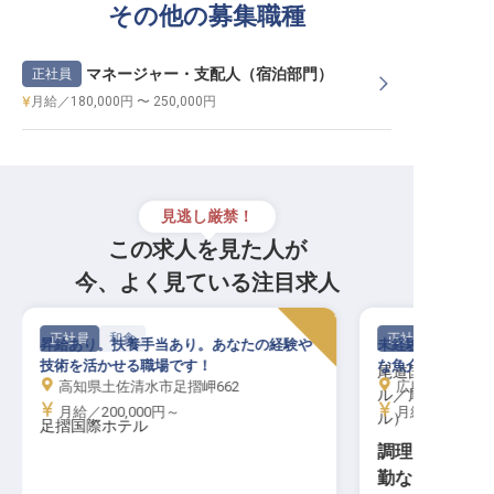
その他の募集職種
マネージャー・支配人（宿泊部門）
正社員
月給／180,000円 〜 250,000円
見逃し厳禁！
この求人を見た人が
今、よく見ている注目求人
正社員
和食
正社員
昇給あり。扶養手当あり。あなたの経験や
未経験から調理の
技術を活かせる職場です！
な魚介類などを用
尾道国際ホテル
高知県土佐清水市足摺岬662
広島県尾道市新浜
ル／尾道ロイヤ
月給／200,000円～
月給／250,00
ル）
足摺国際ホテル
調理スタッフ│
勤なし／経験