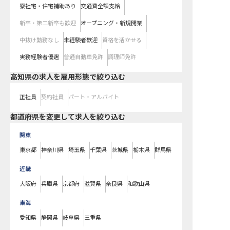
寮社宅・住宅補助あり
交通費全額支給
新卒・第二新卒も歓迎
オープニング・新規開業
中抜け勤務なし
未経験者歓迎
資格を活かせる
実務経験者優遇
普通自動車免許
調理師免許
高知県の求人を雇用形態で絞り込む
正社員
契約社員
パート・アルバイト
都道府県を変更して求人を絞り込む
関東
東京都
神奈川県
埼玉県
千葉県
茨城県
栃木県
群馬県
近畿
大阪府
兵庫県
京都府
滋賀県
奈良県
和歌山県
東海
愛知県
静岡県
岐阜県
三重県