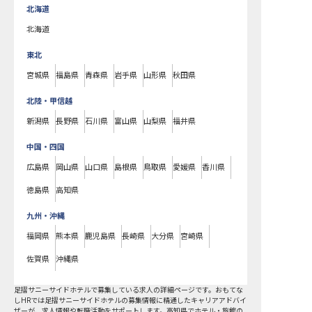
北海道
北海道
東北
宮城県
福島県
青森県
岩手県
山形県
秋田県
北陸・甲信越
新潟県
長野県
石川県
富山県
山梨県
福井県
中国・四国
広島県
岡山県
山口県
島根県
鳥取県
愛媛県
香川県
徳島県
高知県
九州・沖縄
福岡県
熊本県
鹿児島県
長崎県
大分県
宮崎県
佐賀県
沖縄県
足摺サニーサイドホテルで募集している求人の詳細ページです。おもてな
しHRでは足摺サニーサイドホテルの募集情報に精通したキャリアアドバイ
ザーが、求人情報や転職活動をサポートします。高知県でホテル・旅館の