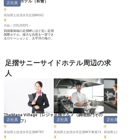
足摺国際ホテル
（
和食
）
正社員
高知県土佐清水市足摺岬662
月給／200,000円～
四国最南端の足摺岬にほど近い足摺
国際ホテル。雄大な自然を一望でき
るロケーションと、太平洋の海の幸
をふんだんに盛り込んだ料理が自慢
のホテルで調理人を募集。月給20
万円〜、扶養手当あり、寮費無料の
単身寮完備と好待遇であなたをお迎
えします。メニューは和食中心で、
一度に作る量は50食～150食分が目
足摺サニーサイドホテル周辺の求
安です。今までのスキルを活かして
働けるチャンス！将来の料理長候補
人
を目指す方も歓迎します！
TheMana Village
（
レジャ
足摺テルメ
（
調理部門その
足摺テルメ
正社員
正社員
正社員
ースタッフ
）
他
）
高知県土佐清水市足摺岬783
高知県土佐清水市足摺岬字東畑1433-3