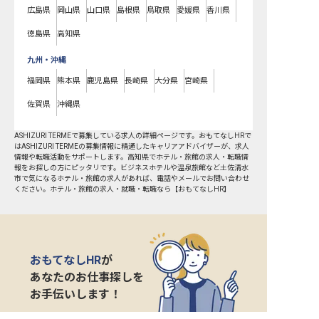
広島県
岡山県
山口県
島根県
鳥取県
愛媛県
香川県
徳島県
高知県
九州・沖縄
福岡県
熊本県
鹿児島県
長崎県
大分県
宮崎県
佐賀県
沖縄県
ASHIZURI TERMEで募集している求人の詳細ページです。おもてなしHRで
はASHIZURI TERMEの募集情報に精通したキャリアアドバイザーが、求人
情報や転職活動をサポートします。高知県でホテル・旅館の求人・転職情
報をお探しの方にピッタリです。ビジネスホテルや温泉旅館など
土佐清水
市
で気になるホテル・旅館の求人があれば、電話やメールでお問い合わせ
ください。ホテル・旅館の求人・就職・転職なら【おもてなしHR】
おもてなしHR
が
あなたのお仕事探しを
お手伝いします！