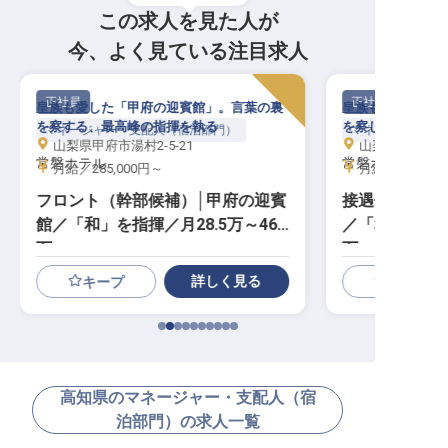
この求人を見た人が
今、よく見ている注目求人
正社員
正社員
皇族も愛した「甲府の迎賓館」。言葉の裏
皇族も愛した「甲
を察する、最高峰の指揮を執る
を察し、最高峰の
マネージャー・支配人（宿泊部門）
マネージャー・支
山梨県甲府市湯村2-5-21
山梨県甲府市湯村
常磐ホテル
常磐ホテル
月給／285,000円～
月給／285,00
フロント（幹部候補）│甲府の迎賓
接遇係（幹部
館／「和」を指揮／月28.5万～46
／「和」を継ぐ
万
万
詳しく見る
キープ
高知県のマネージャー・支配人（宿
泊部門）の求人一覧