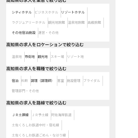
高知県の求人を業態で絞り込む
シティホテル
ビジネスホテル
リゾートホテル
ラグジュアリーホテル
観光地旅館
温泉地旅館
高級旅館
その他宿泊施設
運営・その他
高知県の求人をロケーションで絞り込む
温泉地
市街地
観光地
スキー場
リゾート地
高知県の求人を職種で絞り込む
宿泊
料飲
調理（調理師）
客室
施設管理
ブライダル
管理部門・その他
高知県
の求人を路線で絞り込む
ＪＲ土讃線
ＪＲ予土線
阿佐海岸鉄道
土佐くろしお鉄道中村・宿毛線
土佐くろしお鉄道ごめん・なはり線