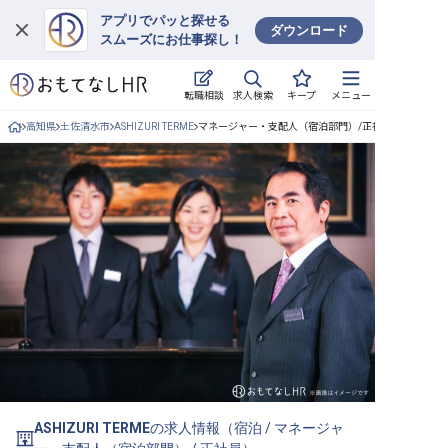
アプリでパッと探せる
ダウンロード
スムーズにお仕事探し！
ログイン
求人検索
転職相談
キープ
メニュー
求人・施設を探す
高知県
土佐清水市
ASHIZURI TERME
マネージャー・支配人（宿泊部門）/正社員の求人詳細
キープした求人
就職・転職 合同説明会
おもてなしHRについて
ご利用の流れ
よくある質問
ホテル・宿泊業界情報コラム
ASHIZURI TERME
の求人情報（
宿泊
/
マネージャ