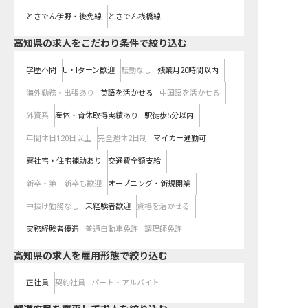
とさでん伊野・後免線
とさでん桟橋線
高知県の求人をこだわり条件で絞り込む
学歴不問
U・Iターン歓迎
転勤なし
残業月20時間以内
海外勤務・出張あり
英語を活かせる
中国語を活かせる
外資系
産休・育休取得実績あり
駅徒歩5分以内
年間休日120日以上
完全週休2日制
マイカー通勤可
寮社宅・住宅補助あり
交通費全額支給
新卒・第二新卒も歓迎
オープニング・新規開業
中抜け勤務なし
未経験者歓迎
資格を活かせる
実務経験者優遇
普通自動車免許
調理師免許
高知県の求人を雇用形態で絞り込む
正社員
契約社員
パート・アルバイト