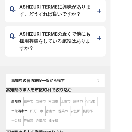
し、心に残る特別な時間を提供する
ことが、私たちのおもてなしの心で
ASHIZURI TERMEに興味がありま
す。あなたの温かいホスピタリティ
で、お客様に「来てよかった」と感
す、どうすれば良いですか？
じていただけるサービスを一緒に創
りませんか。 ーー【新しい挑戦を
応援する働きやすい環境とキャリ
ア】 月給220,000円からスタート
し、年2回の昇給と賞与であなたの
頑張りをしっかりと評価します。お
ASHIZURI TERMEの近くで他にも
客様に喜んでいただくことを自身の
喜びにできる方、新しいことに挑戦
採用募集をしている施設はありま
するのが好きな方を歓迎いたしま
す。 住宅手当制度もございますの
すか？
で、遠方からのご応募や新生活を始
める方も安心してスタートできる環
境です。お客様とのコミュニケーシ
ョンを楽しみながら、あなたらしい
おもてなしのスキルを磨き、キャリ
アアップを目指せる場所です。
※2026年03月06日時点の情報です
高知県
の宿泊施設一覧から探す
高知県の求人を市区町村で絞り込む
高知市
室戸市
安芸市
南国市
土佐市
須崎市
宿毛市
土佐清水市
四万十市
香南市
香美市
安芸郡
長岡郡
土佐郡
吾川郡
高岡郡
幡多郡