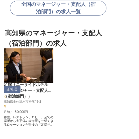
全国のマネージャー・支配人（宿
泊部門）の求人一覧
高知県のマネージャー・支配人
（宿泊部門）の求人
足摺サニーサイドホテル
正社員
（
マネージャー・支配人
（宿泊部門）
）
高知県土佐清水市松尾19-2
月給／180,000円～
客室、レストラン、ロビー、全ての
場所から太平洋の大海原を一望でき
るロケーションが自慢の「足摺サニ
ーサイドホテル」。心なごむ客室で
くつろぎの時間を過ごせます。夜は
温泉に入りながら星空を眺めること