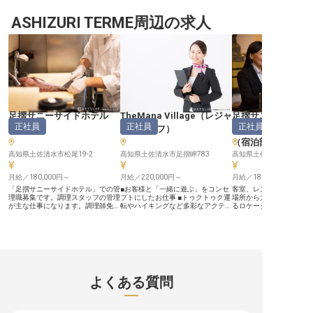
もできますよ。お客様を笑顔でお迎
えし、チェックイン・アウトやお部
屋のご案内をするフロント業務をや
ASHIZURI TERME周辺の求人
りながら、ホテル全体の経営管理も
お任せします。月給は最大25万円
の高待遇！幅広く活躍したい方にお
すすめです。※この求人は2021年5
月7日の情報です
足摺サニーサイドホテル
TheMana Village
（
レジャ
足摺サニーサイド
正社員
正社員
正社員
（
和食
）
ースタッフ
）
（
マネージャー・
（宿泊部門）
高知県土佐清水市松尾19-2
高知県土佐清水市足摺岬783
高知県土佐清水市松尾19-
月給／180,000円～
月給／220,000円～
月給／180,000円～
「足摺サニーサイドホテル」での管
■お客様と「一緒に遊ぶ」をコンセ
客室、レストラン、ロビ
理職募集です。調理スタッフの管理
プトにしたお仕事 ■トゥクトゥク運
場所から太平洋の大海原
が主な仕事になります。調理師免許
転やハイキングなど多彩なアクティ
るロケーションが自慢の
をお持ちの方歓迎！最大月給は25
ビティ ■住宅手当制度があり、新し
ーサイドホテル」。心な
万円！美味しい料理をお客様にお届
い生活をしっかりサポート ■お客様
くつろぎの時間を過ごせ
けするために、スタッフの管理は大
の喜びを自身の喜びにできるホスピ
温泉に入りながら星空を
事な仕事です。当ホテルの料理は、
タリティを歓迎 ーー【お客様の心
もできますよ。お客様を
高知の旬な食材や海の幸を使った郷
に残る体験を創造するおもてなし】
えし、チェックイン・ア
土料理、高知のブランド牛である土
当施設では、お客様と「一緒に遊
屋のご案内をするフロン
佐黒毛牛や土佐はちきん地鶏を使っ
ぶ」ことを大切にしています。トゥ
りながら、ホテル全体の
た会席メニューをご提供していま
クトゥクでの観光案内や、美しい自
お任せします。月給は最大
よくある質問
す。料理長の下について技術を磨く
然の中でのハイキング、釣りなどの
の高待遇！幅広く活躍し
チャンスです。※この求人は2021年
レジャーに同行し、お客様の旅がよ
すすめです。※この求人は2
5月7日の情報です
り一層輝くようお手伝いします。
月7日の情報です
お客様一人ひとりの笑顔を引き出