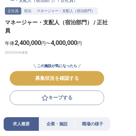
ー・支配人（宿泊部門）
/
正社員
）
転職サポートに申し込む
無料
正社員
宿泊
マネージャー・支配人（宿泊部門）
マネージャー・支配人（宿泊部門） / 正社
採用をお考えの企業様へ
員
2,400,000
4,000,000
年俸
円〜
円
この施設が気になったら
募集状況を確認する
キープする
求人概要
企業・施設
職場の様子