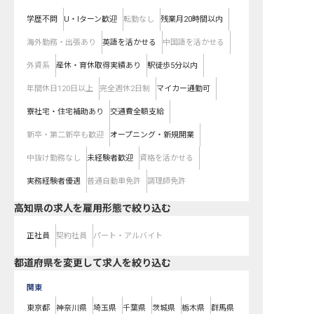
学歴不問
U・Iターン歓迎
転勤なし
残業月20時間以内
海外勤務・出張あり
英語を活かせる
中国語を活かせる
外資系
産休・育休取得実績あり
駅徒歩5分以内
年間休日120日以上
完全週休2日制
マイカー通勤可
寮社宅・住宅補助あり
交通費全額支給
新卒・第二新卒も歓迎
オープニング・新規開業
中抜け勤務なし
未経験者歓迎
資格を活かせる
実務経験者優遇
普通自動車免許
調理師免許
高知県の求人を雇用形態で絞り込む
正社員
契約社員
パート・アルバイト
都道府県を変更して求人を絞り込む
関東
東京都
神奈川県
埼玉県
千葉県
茨城県
栃木県
群馬県