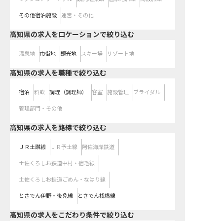
その他宿泊施設
運営・その他
高知県の求人をロケーションで絞り込む
温泉地
市街地
観光地
スキー場
リゾート地
高知県の求人を職種で絞り込む
宿泊
料飲
調理（調理師）
客室
施設管理
ブライダル
管理部門・その他
高知県
の求人を路線で絞り込む
ＪＲ土讃線
ＪＲ予土線
阿佐海岸鉄道
土佐くろしお鉄道中村・宿毛線
土佐くろしお鉄道ごめん・なはり線
とさでん伊野・後免線
とさでん桟橋線
高知県の求人をこだわり条件で絞り込む