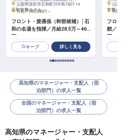
山梨県笛吹市石和町川中島1607-14
山梨県甲府市湯村
石和常磐ホテル
常磐ホテル
月給／285,000円～
月給／285,00
フロント・接遇係（幹部候補）│石
フロント（幹
和の名湯を指揮／月給28.5万～46
館／「和」を指
万
万
詳しく見る
キープ
高知県のマネージャー・支配人（宿
泊部門）の求人一覧
全国のマネージャー・支配人（宿
泊部門）の求人一覧
高知県のマネージャー・支配人