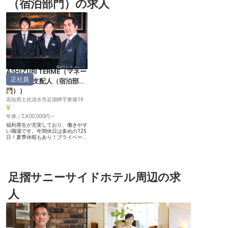
（宿泊部門）の求人
ASHIZURI TERME
（
マネー
正社員
ジャー・支配人（宿泊部
門）
）
高知県土佐清水市足摺岬字東畑1433-3
年俸／2,400,000円～
福利厚生が充実しており、働きやす
い職場です。年間休日は多めの125
日！夏季休暇もあり！プライベート
も充実できる、毎月の宿泊手当や、
年に1回の旅行手当あり！月50,000
円まで住宅補助があり、住み込みの
ご相談にも応じているため、新生活
も安心してスタート。頑張りに応じ
た昇給でモチベーションも維持でき
足摺サニーサイドホテル周辺の求
ます。ASHIZURI TERMEの自慢は、
客室から望む絶景。心と身体を癒や
人
すリトリートホテルです。※この求
人は2022年5月16日時点の情報で
す