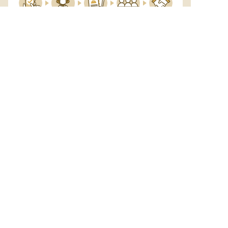
サポート

電話で

マッチする

企業と

内定

登録
ヒアリング
求人をご紹介
面接
入社
宿泊業界専任のキャリアアドバイザーがあなたの転
職活動を徹底サポート!
納得できる転職先をご提案いたします。
サポートに申込む
無料
おもてなしHRについて
ご利用の流れ
よくある質問