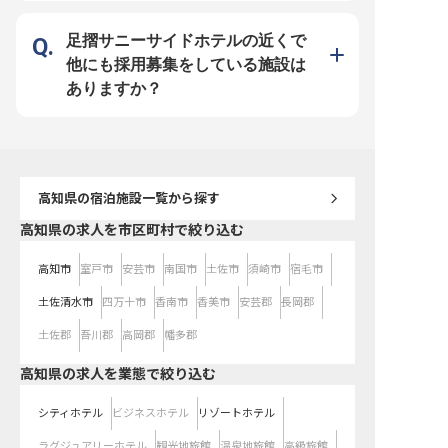
すので、遠方からの転職も安心！賄
すぐに快適な生活を送れます。 月
いあり（勤務日の夕食、寮にお住ま
給195,000円からの安定した給与に
いの方は連続出勤日の昼食も実質無
加え、家族手当や食事手当など、
足摺サニーサイドホテルの近くで
料）で生活面もサポート。退職金制
日々の生活を支える手当も充実。
度や65歳までの再雇用制度など、
シフト制で週休2日、年間休日105
他にも採用募集をしている施設は
長く安心して働ける環境が整ってい
日とプライベートも大切にしなが
ます。 ※2025年09月08日時点の情
ら、キャリアを築ける環境です。
ありますか？
報です
※2026年02月12日時点の情報です
高知県
の宿泊施設一覧から探す
高知県の求人を市区町村で絞り込む
高知市
室戸市
安芸市
南国市
土佐市
須崎市
宿毛市
土佐清水市
四万十市
香南市
香美市
安芸郡
長岡郡
土佐郡
吾川郡
高岡郡
幡多郡
高知県の求人を業態で絞り込む
シティホテル
ビジネスホテル
リゾートホテル
ラグジュアリーホテル
観光地旅館
温泉地旅館
高級旅館