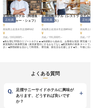
足摺国際ホテル
（
料理長・
足摺国際ホテル
（
レストラ
ホテル足摺園
正社員
正社員
正社員
マネージャー・シェフ
）
ンサービス
）
タッフ
）
高知県土佐清水市足摺岬662
高知県土佐清水市足摺岬662
高知県土佐清水市足摺岬47
月給／330,000円～
月給／195,000円～
月給／170,800円～
■海を望む59室のリゾートホテル ■
■未経験から始める、お客様を笑顔
寮完備！費用の心配なく
家賃無料の単身寮完備（家具家電付
にするおもてなし ■家賃無料の単身
タートできます。勤務時
き） ■調理経験を活かして料理長へ
寮完備、新生活を応援します ■月給
午後に分かれているので
ステップアップ ■賄い付き！勤務日
195,000円から、安定した収入で安
間を有効に使いたい方に
の食事が実質無料 ーー【太平洋を
心 ■家族手当や食事手当など、充実
職場です。ホテル足摺園
望む絶景ホテルで、あなたの料理の
の福利厚生 ーー【お客様の心に残
100年以上続く老舗ホテ
腕を振るいませんか】 足摺岬の雄
るおもてなしを】 お客様が心ゆく
を眺めながら堪能できる
大な自然に囲まれた「足摺国際ホテ
までお食事を楽しめるよう、配膳や
呂が自慢です。学歴・経
ル」。太平洋を一望できる絶景と、
注文業務を通じて温かいサービスを
せん。ゼロからスタート
四季折々の新鮮な食材を活かした料
提供します。 お客様との触れ合い
ならではの一流の接客術
理でお客様をおもてなししていま
の中で、感謝の言葉をいただく喜び
身に付けられます。あた
よくある質問
す。居酒屋や飲食店での経験がある
は格別です。 一つひとつの出会い
でお客様に笑顔をお届け
方、料理が好きな方も大歓迎。お客
を大切にし、お客様にとって忘れら
か？※この求人は2022年
様に「また来たい」と思っていただ
れない思い出となるような、心温ま
点の情報です
ける感動の料理を一緒に創り上げま
るおもてなしを一緒に創り上げてい
しょう。あなたのアイデアと情熱を
きましょう。 未経験の方も安心し
活かせる職場です！ ーー【あなた
て始められるよう、先輩スタッフが
足摺サニーサイドホテルに興味が
の成長を全力サポート！安心の職場
丁寧にサポートいたします。 ーー
環境とキャリアパス】 経験に応じ
【安心して長く働ける環境と充実の
あります、どうすれば良いです
て料理長候補または調理スタッフと
サポート】 当施設では、スタッフ
して活躍いただけます。早朝・午後
が安心して長く働けるよう、充実し
か？
のシフト制で、メリハリのある働き
た福利厚生と働きやすい環境を整え
方が可能です。家賃無料の単身寮
ています。 家賃無料の単身寮は家
（家具家電付き）もご用意していま
具家電付きで、新生活を始める方も