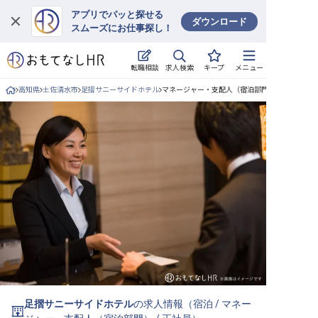
アプリでパッと探せる
ダウンロード
スムーズにお仕事探し！
ログイン
求人検索
転職相談
キープ
メニュー
求人・施設を探す
高知県
土佐清水市
足摺サニーサイドホテル
マネージャー・支配人（宿泊部門）/正社員の求
キープした求人
就職・転職 合同説明会
おもてなしHRについて
ご利用の流れ
よくある質問
ホテル・宿泊業界情報コラム
足摺サニーサイドホテル
の求人情報（
宿泊
/
マネー