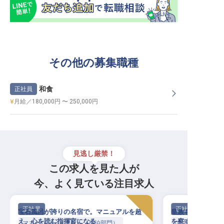
その他の募集職種
和食
正社員
月給／180,000円 〜 250,000円
見逃し厳禁！
この求人を見た人が
今、よく見ている注目求人
正社員
正社員
宝石風呂が誇りの名宿で。マニュアルを超
皇族も愛した「甲
え、心を読む指揮官になる
を察する、最高峰
マネージャー・支配人（宿泊部門）
マネージャー・支