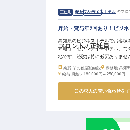
求人情報：
セブンデイズホテル
の
フロ
正社員
宿泊
フロント
昇給・賞与年2回あり！ビジネ
高知県のビジネスホテルでお客様
フロント / 正社員
立地な「セブンデイズホテル」で
地です。経験は特に必要ありませ
ら仕事を考えて動ける方」にはピ
高知県
業態
その他宿泊施設
勤務地
分の頑張りをきちんと評価してもら
給与
月給／180,000円～
250,000円
8月23日時点での情報です
この求人の問い合わせをす