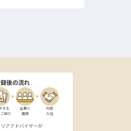
登録後の流れ
チする

企業と

内定

をご紹介
面接
入社
ャリアアドバイザーが