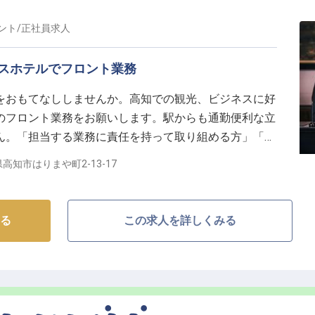
ント
/
正社員
求人
スホテルでフロント業務
をおもてなししませんか。高知での観光、ビジネスに好
のフロント業務をお願いします。駅からも通勤便利な立
ん。「担当する業務に責任を持って取り組める方」「自
ッタリのお仕事です。昇給や賞与が年2回あるので、自
高知市はりまや町2-13-17
える環境で働くことができます。※この求人は2021年
る
この求人を詳しくみる