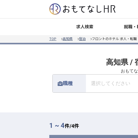
就職・
求人検索
TOP
高知県
宿泊
フロントのホテル 求人・転職
高知県 /
おもてな
職種
選択してください
1 ~ 4
件/
4
件