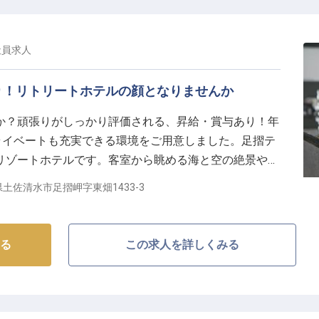
社員
求人
り！リトリートホテルの顔となりませんか
か？頑張りがしっかり評価される、昇給・賞与あり！年
ライベートも充実できる環境をご用意しました。足摺テ
リゾートホテルです。客室から眺める海と空の絶景や、
た「自然の肌触り」を感じられるオブジェが非日常の癒
土佐清水市足摺岬字東畑1433-3
時間が流れるホテルの顔となりませんか？※この求人は
る
この求人を詳しくみる