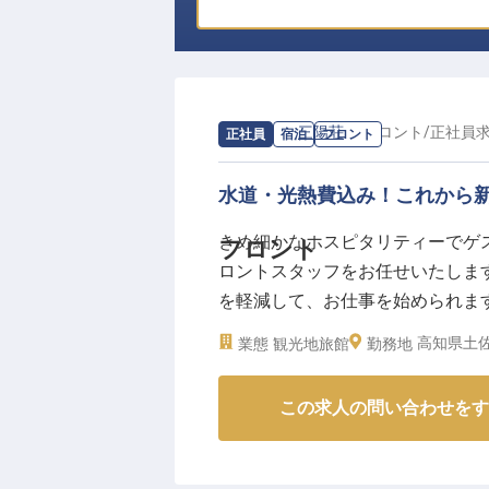
求人情報：
三陽荘
の
フロント
/
正社員
正社員
宿泊
フロント
水道・光熱費込み！これから
きめ細かなホスピタリティーでゲ
フロント
ロントスタッフをお任せいたしま
を軽減して、お仕事を始められま
る「三陽荘」。オーシャンビュー
高知県土佐
業態
観光地旅館
勤務地
菜を使用し、出汁にこだわった料理
19日時点の情報です
この求人の問い合わせをす