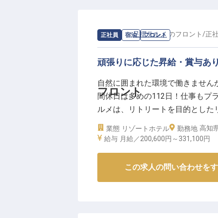
求人情報：
足摺テルメ
の
フロント
/
正
正社員
宿泊
フロント
頑張りに応じた昇給・賞与あ
自然に囲まれた環境で働きません
フロント
間休日は多めの112日！仕事もプ
ルメは、リトリートを目的とした
館内のさまざまな場所に配置され
高知県
業態
リゾートホテル
勤務地
やしを提供しています。穏やかな
給与
月給／200,600円～
331,100円
2023年2月9日時点の情報です
この求人の問い合わせをす