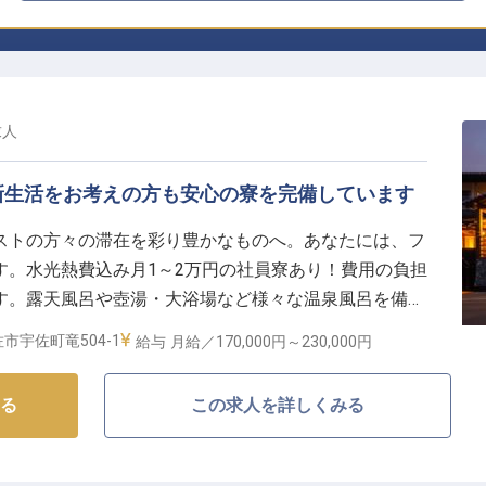
求人
新生活をお考えの方も安心の寮を完備しています
ストの方々の滞在を彩り豊かなものへ。あなたには、フ
す。水光熱費込み月1～2万円の社員寮あり！費用の負担
す。露天風呂や壺湯・大浴場など様々な温泉風呂を備え
のレストランで提供する食事は、地元産の伊勢海老や野
市宇佐町竜504-1
給与
月給／170,000円～
230,000円
でおもてなしをしています。※この求人は2023年6月
る
この求人を詳しくみる