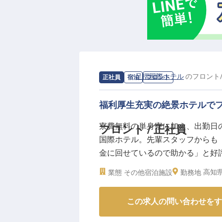
求人情報：
足摺国際ホテル
の
フロント
正社員
宿泊
フロント
福利厚生充実の絶景ホテルで
寮費無料の単身寮に加え、出勤日
フロント / 正社員
国際ホテル。先輩スタッフからも
金に回せているので助かる」と好
など、ライフステージの変化に応
高知
業態
その他宿泊施設
勤務地
きるロケーションと、足摺国際ホ
この求人の問い合わせをす