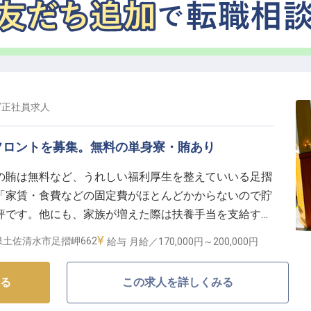
/
正社員
求人
フロントを募集。無料の単身寮・賄あり
の賄は無料など、うれしい福利厚生を整えていいる足摺
「家賃・食費などの固定費がほとんどかからないので貯
評です。他にも、家族が増えた際は扶養手当を支給する
じた福利厚生制度が整っています。雄大な自然を一望で
県土佐清水市足摺岬662
給与
月給／170,000円～
200,000円
テルだから体験できるおもてなしをご提供しませんか。
る
この求人を詳しくみる