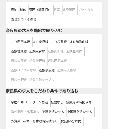
宿泊
料飲
調理（調理師）
客室
施設管理
ブライダル
管理部門・その他
奈良県
の求人を路線で絞り込む
ＪＲ関西本線
ＪＲ奈良線
ＪＲ桜井線
ＪＲ和歌山線
近鉄橿原線
近鉄京都線
近鉄御所線
近鉄生駒線
近鉄大阪線
近鉄天理線
近鉄田原本線
近鉄けいはんな線
近鉄奈良線
近鉄南大阪線
近鉄吉野線
近鉄生駒ケーブル
奈良県の求人をこだわり条件で絞り込む
学歴不問
U・Iターン歓迎
転勤なし
残業月20時間以内
海外勤務・出張あり
英語を活かせる
中国語を活かせる
外資系
産休・育休取得実績あり
駅徒歩5分以内