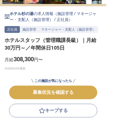
転職サポートに申し込む
無料
ホテル杉の湯
の求人情報（
施設管理
/
マネージャ
ー・支配人（施設管理）
/
正社員
）
採用をお考えの企業様へ
正社員
施設管理
マネージャー・支配人（施設管理）
ホテルスタッフ（管理職課長級）｜月給
30万円～／年間休日105日
308,300
月給
円〜
この施設が気になったら
募集状況を確認する
キープする