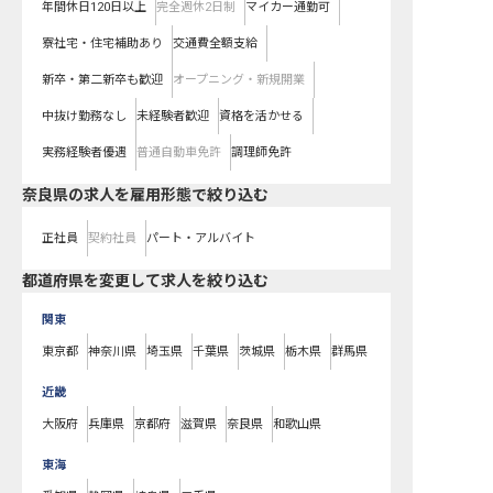
年間休日120日以上
完全週休2日制
マイカー通勤可
寮社宅・住宅補助あり
交通費全額支給
新卒・第二新卒も歓迎
オープニング・新規開業
中抜け勤務なし
未経験者歓迎
資格を活かせる
実務経験者優遇
普通自動車免許
調理師免許
奈良県の求人を雇用形態で絞り込む
正社員
契約社員
パート・アルバイト
都道府県を変更して求人を絞り込む
関東
東京都
神奈川県
埼玉県
千葉県
茨城県
栃木県
群馬県
近畿
大阪府
兵庫県
京都府
滋賀県
奈良県
和歌山県
東海