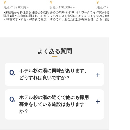
月給／182,000円～
月給／170,000円～
月給／170,000円～
■未経験から料理長を目指せる成長
多めの年間休日105日！ワークライ
年間休日は多めの105日
環境 ■豊かな自然に囲まれ、心安ら
フバランスを大切にしたい方におす
休みを確保でき、仕事を
ぐ職場です ■和食・和洋食で幅広い
すめです。あなたには仲居をお任
がら、自分の時間も大切
調理スキルを習得 ■社会保険完備で
せ。心をこめたおもてなしでお客様
す。あなたには、フロン
安心して長く働けます ーー【お客
を笑顔にするお仕事ですので、やり
任せします。あたたかい
様の心に残る、おもてなしの料理を
がいを感じながら働くことができま
様に笑顔をお届けしませ
追求】 奈良の奥深い自然に抱かれ
す。あなたのコミュニケーション能
れ里の宿・森の交流館は
た当施設では、訪れるお客様に心か
力を活かしませんか。かくれ里の
まれた環境を活かした総
らの安らぎと感動を提供していま
宿・森の交流館は、大自然に囲まれ
ビレッジです。黒滝村の
す。特に、お食事は旅の大きな楽し
た黒滝村自慢の総合リゾート施設で
使用した料理を提供して
みの一つ。地元の恵みを活かした旬
す。宿泊だけでなく日帰りでも満喫
ヘルシーでコラーゲンが
よくある質問
の食材を使い、一品一品に真心を込
できるさまざまな体験をサポートし
エ料理も堪能することが
めて調理しています。 和食を中心
ています。※この求人は2022年11
※この求人は2022年11月
に、時には和洋折衷の趣向を凝らし
月14日時点の情報です
の情報です
たお料理で、お客様の記憶に残る特
別なひとときを演出してください。
あなたの手から生まれる温かい料理
ホテル杉の湯に興味があります、
が、お客様の笑顔へと繋がります。
ーー【経験を活かし、未来の料理長
どうすれば良いですか？
へ成長できる環境】 当施設では、
調理経験をお持ちの方であれば、料
理長候補生としてキャリアをスター
トできます。これまでの経験を存分
に発揮しながら、さらにスキルアッ
プを目指せる環境です。 先輩スタ
ホテル杉の湯の近くで他にも採用
ッフが丁寧にサポートし、和食・和
洋食の幅広い調理技術を習得できま
募集をしている施設はあります
す。自然豊かな場所で、落ち着いて
仕事に取り組めるのも魅力。正社員
か？
として社会保険も完備しており、安
心して長く働きながら、将来の料理
長を目指せる職場です。 ※2025年
12月16日時点の情報です