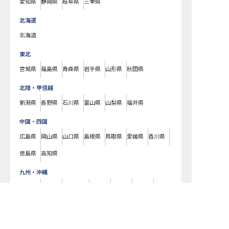
愛知県
静岡県
岐阜県
三重県
北海道
北海道
東北
宮城県
福島県
青森県
岩手県
山形県
秋田県
北陸・甲信越
新潟県
長野県
石川県
富山県
山梨県
福井県
中国・四国
広島県
岡山県
山口県
島根県
鳥取県
愛媛県
香川県
徳島県
高知県
九州・沖縄
福岡県
熊本県
鹿児島県
長崎県
大分県
宮崎県
佐賀県
沖縄県
ホテル杉の湯で募集している求人の詳細ページです。おもてなしHRではホ