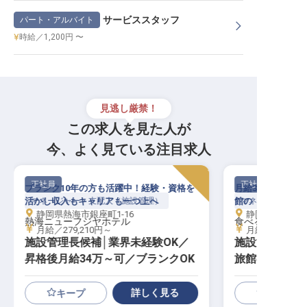
サービススタッフ
パート・アルバイト
時給／1,200円 〜
見逃し厳禁！
この求人を見た人が
今、よく見ている注目求人
正社員
正社員
ブランク10年の方も活躍中！経験・資格を
月給35万～。一
活かし収入もキャリアも一つ上へ
マネージャー・支配人（施設管理）
館の「非日常」を
マネージャー・支
静岡県熱海市銀座町1-16
静岡県賀茂郡東
熱海ニューフジヤホテル
食べるお宿 浜の
月給／279,210円～
月給／350,00
施設管理長候補│業界未経験OK／
施設管理長候補
昇格後月給34万～可／ブランクOK
旅館の「完璧
任者
詳しく見る
キープ