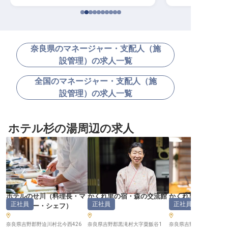
奈良県のマネージャー・支配人（施
設管理）の求人一覧
全国のマネージャー・支配人（施
設管理）の求人一覧
ホテル杉の湯周辺の求人
ホテルのせ川
（
料理長・マ
かくれ里の宿・森の交流館
かくれ里の宿・森
正社員
正社員
正社員
ネージャー・シェフ
）
（
仲居
）
（
フロント
奈良県吉野郡野迫川村北今西426
奈良県吉野郡黒滝村大字粟飯谷1
奈良県吉野郡黒滝村大字