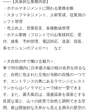
――【具体的な業務内容】
・ホテルマネジメントに関わる業務全般
・スタッフマネジメント、人材育成、従業員の
シフト管理
・売上向上、営業収支、各種数値管理
・ホテル業務（フロントでのお客様対応、受
付、接客、予約管理、電話対応、送迎、宿直、
各セクションのフォロー） など
＜大自然の中で働ける魅力＞
車で30分圏内に日本最大級の桜の名所を誇るな
ど、自然に包まれた立地が当館の自慢の一つで
す。エントランスの奥にあるラウンジとレスト
ランからはパノラマビューで緑が一望できま
す。また、露天風呂は、湯盛温泉を源泉とする
良質な湯と、山々の絶景で自然と調和できる空
間。夜は開放的な天井から見える満天の星空の