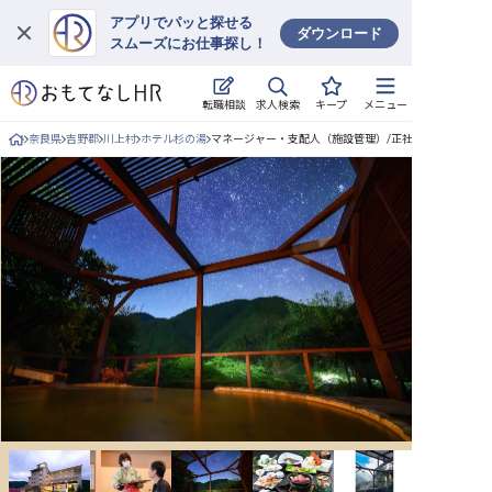
アプリでパッと探せる
ダウンロード
スムーズにお仕事探し！
ログイン
求人検索
転職相談
キープ
メニュー
求人・施設を探す
奈良県
吉野郡
川上村
ホテル杉の湯
マネージャー・支配人（施設管理）/正社員の求人詳細
キープした求人
就職・転職 合同説明会
おもてなしHRについて
ご利用の流れ
よくある質問
ホテル・宿泊業界情報コラム