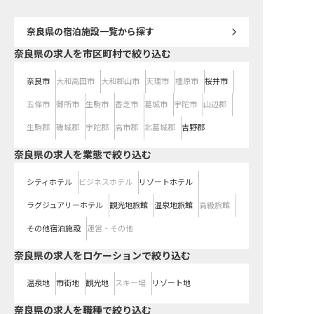
奈良県
の宿泊施設一覧から探す
奈良県の求人を市区町村で絞り込む
奈良市
大和高田市
大和郡山市
天理市
橿原市
桜井市
五條市
御所市
生駒市
香芝市
葛城市
宇陀市
山辺郡
生駒郡
磯城郡
宇陀郡
高市郡
北葛城郡
吉野郡
奈良県の求人を業態で絞り込む
シティホテル
ビジネスホテル
リゾートホテル
ラグジュアリーホテル
観光地旅館
温泉地旅館
高級旅館
その他宿泊施設
運営・その他
奈良県の求人をロケーションで絞り込む
温泉地
市街地
観光地
スキー場
リゾート地
奈良県の求人を職種で絞り込む